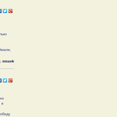
лько
ймали,
mixasik
 но
 я
 обеду