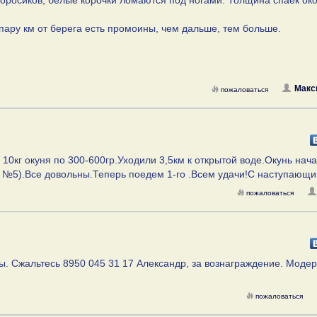
 торосиков, белые корочки ломаются под ногами. Толщина спаек око
 пару км от берега есть промоины, чем дальше, тем больше.
Макс
пожаловаться
0кг окуня по 300-600гр.Уходили 3,5км к открытой воде.Окунь нача
а №5).Все довольны.Теперь поедем 1-го .Всем удачи!С наступающи
пожаловаться
ы. Сжальтесь 8950 045 31 17 Александр, за вознаграждение. Модер
пожаловаться