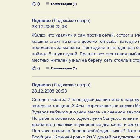
Нравится
0
Комментарии (0)
Леднево
(Ладожское озеро)
28.12.2008 22:36
Жалко, что удалили я сам против сетей, острог и 
машина стоит на много дороже той рыбы, которую п
пережевать за машины. Проходили и не один раз бе
поймал 5 штук окуней. Прошёл все скопления рыба
местных жителей узнал на берегу, сеть стояла в сто
Нравится
0
Комментарии (0)
Леднево
(Ладожское озеро)
28.12.2008 20:53
Сегодня были за 2 площадкой,машин много,народу
замерзли,толщина-3-4см.потрескивает,но держит.Ме
3ударов каблуком,в одном месте на снежном заносе 
По рыбе плоховато,с одной лунки 5штук,остальные
дробинка),поклевки неуверенные,два схода и около
Пол часа ловли на баланс(жаба)один тычок?.Пока н
Вообщем 12окуней ровно 2кг.У друзей результаты 4кг.,