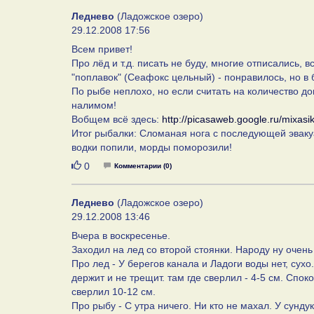
Леднево
(Ладожское озеро)
29.12.2008 17:56
Всем привет!
Про лёд и т.д. писать не буду, многие отписались,
"поплавок" (Сеафокс цельный) - понравилось, но в 
По рыбе неплохо, но если считать на количество до
налимом!
Вобщем всё здесь:
http://picasaweb.google.ru/mixasi
Итог рыбалки: Сломаная нога с последующей эвакуа
водки попили, морды поморозили!
Нравится
0
Комментарии (0)
Леднево
(Ладожское озеро)
29.12.2008 13:46
Вчера в воскресенье.
Заходил на лед со второй стоянки. Народу ну очень
Про лед - У берегов канала и Ладоги воды нет, сух
держит и не трещит. там где сверлил - 4-5 см. Спо
сверлил 10-12 см.
Про рыбу - С утра ничего. Ни кто не махал. У сундук