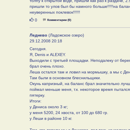
толпу к открытой воде, пришли как раз к раздаче, 2.
пришли то улов был бы намного больше!!!!!на балан
неуверенных поклевок!!!!!!
Нравится
0
Комментарии (0)
Леднево
(Ладожское озеро)
29.12.2008 20:18
Сегодня.
Я, Denis и ALEXEY.
Выходили с третьей площадки. Неподалеку от бере
брал очень плохо.
Леша остался там и ловил на мормышку, а мы с Ден
Там были в основном блеснильщики.
Окунь капризный, на баланс брал значительно лучш
поймал меньше меня, т.к. некоторое время пытался 
пятерку.
Итоги:
у Дениса около 3 кг;
у меня 5200, 24 хвоста, от 100 до 680 гр.
у Леши в районе 10 кг.