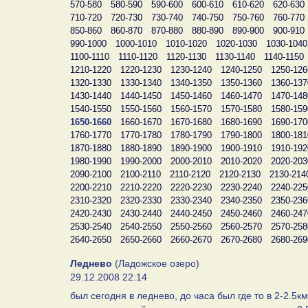
570-580
580-590
590-600
600-610
610-620
620-630
710-720
720-730
730-740
740-750
750-760
760-770
850-860
860-870
870-880
880-890
890-900
900-910
990-1000
1000-1010
1010-1020
1020-1030
1030-1040
1100-1110
1110-1120
1120-1130
1130-1140
1140-1150
1210-1220
1220-1230
1230-1240
1240-1250
1250-126
1320-1330
1330-1340
1340-1350
1350-1360
1360-137
1430-1440
1440-1450
1450-1460
1460-1470
1470-148
1540-1550
1550-1560
1560-1570
1570-1580
1580-159
1650-1660
1660-1670
1670-1680
1680-1690
1690-170
1760-1770
1770-1780
1780-1790
1790-1800
1800-181
1870-1880
1880-1890
1890-1900
1900-1910
1910-192
1980-1990
1990-2000
2000-2010
2010-2020
2020-203
2090-2100
2100-2110
2110-2120
2120-2130
2130-214
2200-2210
2210-2220
2220-2230
2230-2240
2240-225
2310-2320
2320-2330
2330-2340
2340-2350
2350-236
2420-2430
2430-2440
2440-2450
2450-2460
2460-247
2530-2540
2540-2550
2550-2560
2560-2570
2570-258
2640-2650
2650-2660
2660-2670
2670-2680
2680-269
Леднево
(Ладожское озеро)
29.12.2008 22:14
был сегодня в леднево, до часа был где то в 2-2.5к