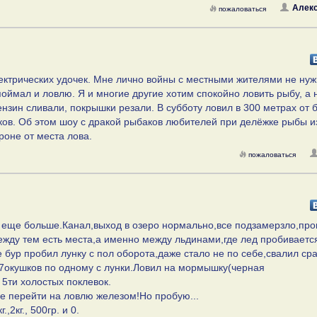
Алекс
пожаловаться
электрических удочек. Мне лично войны с местными жителями не ну
оймал и ловлю. Я и многие другие хотим спокойно ловить рыбу, а 
нзин сливали, покрышки резали. В субботу ловил в 300 метрах от 
ков. Об этом шоу с дракой рыбаков любителей при делёжке рыбы и
роне от места лова.
пожаловаться
 еще больше.Канал,выход в озеро нормально,все подзамерзло,пр
жду тем есть места,а именно между льдинами,где лед пробивается
бур пробил лунку с пол оборота,даже стало не по себе,свалил сра
 7окушков по одному с лунки.Ловил на мормышку(черная
 5ти холостых поклевок.
е перейти на ловлю железом!Но пробую...
2кг., 500гр. и 0.