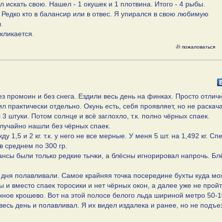
л искать свою. Нашел - 1 окушек и 1 плотвина. Итого - 4 рыбы.
 Редко кто в балансир или в отвес. Я упирался в свою любимую
.
кликается.
пожаловаться
з промоин и без снега. Ездили весь день на финках. Просто отличн
 практически отдельно. Окунь есть, себя проявляет, но не раскача
3 штуки. Потом солнце и всё заглохло, т.к. полно чёрных спаек.
лучайно нашли без чёрных спаек.
у 1,5 и 2 кг. т.к. у него не все мерные. У меня 5 шт. на 1,492 кг. С
в среднем по 300 гр.
лансы были только редкие тычки, а блёсны игнорировал напрочь. Бл
и дня полавливали. Самое крайняя точка посередине бухты куда м
 и вместо спаек торосики и нет чёрных окон, а далее уже не пройт
енное крошево. Вот на этой полосе белого льда шириной метро 50-1
весь день и полавливал. Я их видел издалека и ранее, но не подъе