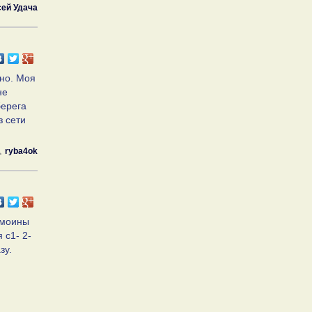
ей Удача
жно. Моя
не
берега
з сети
ryba4ok
омоины
 с1- 2-
зу.