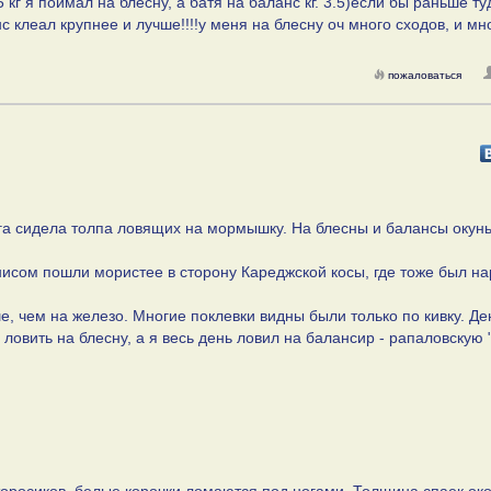
5 кг я поймал на блесну, а батя на баланс кг. 3.5)если бы раньше ту
с клеал крупнее и лучше!!!!у меня на блесну оч много сходов, и мн
пожаловаться
га сидела толпа ловящих на мормышку. На блесны и балансы окунь
исом пошли мористее в сторону Кареджской косы, где тоже был на
е, чем на железо. Многие поклевки видны были только по кивку. Де
ловить на блесну, а я весь день ловил на балансир - рапаловскую 