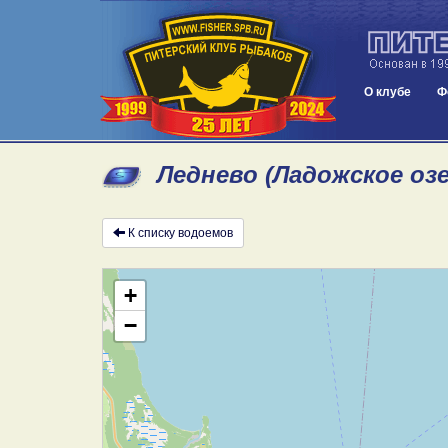
О клубе
Ф
Леднево (Ладожское оз
К списку водоемов
+
−