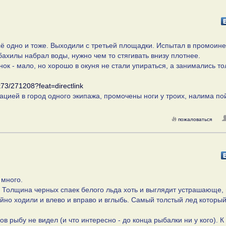
 всё одно и тоже. Выходили с третьей площадки. Испытал в промоине
бахилы набрал воды, нужно чем то стягивать внизу плотнее.
нок - мало, но хорошо в окуня не стали упираться, а занимались то
k73/271208?feat=directlink
цией в город одного экипажа, промочены ноги у троих, налима по
пожаловаться
 много.
о. Толщина черных спаек белого льда хоть и выглядит устрашающе,
койно ходили и влево и вправо и вглыбь. Самый толстый лед который
ов рыбу не видел (и что интересно - до конца рыбалки ни у кого). К