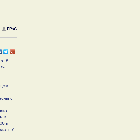
ГРэС
о. В
ть.
пецом
ёсны с
ожно
и и
00 и
зжал. У