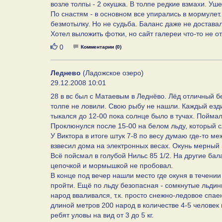
возле толпы - 2 окушка. В толпе редкие взмахи. Уше
По снастям - в основном все упирались в мормулет.
безмотылку. Но не судьба. Баланс даже не доставал
Хотел выложить фотки, но сайт галереи что-то не от
Нравится
0
Комментарии (0)
Леднево
(Ладожское озеро)
29.12.2008 10:01
28 в вс был с Матаевым в Леднёво. Лёд отличный бе
толпе не ловили. Свою рыбу не нашли. Каждый ездил
тыкался до 12-00 пока солнце было в тучах. Поймал 
Проклюнулся после 15-00 на белом льду, который с
У Виктора в итоге штук 7-8 по весу думаю где-то межд
взвесил дома на электронных весах. Окунь мерный 
Всё пойсмал в голубой Нильс 85 1/2. На другие ба
цепочкой и мормышкой не пробовал.
В конце под вечер нашли место где окуня в течени
пройти. Ещё по льду безопасная - сомкнутые льдины
народ вваливался, т.к. просто снежно-ледовое спа
длиной метров 200 народ в количестве 4-5 человек 
ребят уловы на вид от 3 до 5 кг.