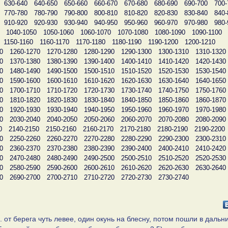
630-640
640-650
650-660
660-670
670-680
680-690
690-700
700-
770-780
780-790
790-800
800-810
810-820
820-830
830-840
840-
910-920
920-930
930-940
940-950
950-960
960-970
970-980
980-
1040-1050
1050-1060
1060-1070
1070-1080
1080-1090
1090-1100
1150-1160
1160-1170
1170-1180
1180-1190
1190-1200
1200-1210
0
1260-1270
1270-1280
1280-1290
1290-1300
1300-1310
1310-1320
0
1370-1380
1380-1390
1390-1400
1400-1410
1410-1420
1420-1430
0
1480-1490
1490-1500
1500-1510
1510-1520
1520-1530
1530-1540
0
1590-1600
1600-1610
1610-1620
1620-1630
1630-1640
1640-1650
0
1700-1710
1710-1720
1720-1730
1730-1740
1740-1750
1750-1760
0
1810-1820
1820-1830
1830-1840
1840-1850
1850-1860
1860-1870
0
1920-1930
1930-1940
1940-1950
1950-1960
1960-1970
1970-1980
0
2030-2040
2040-2050
2050-2060
2060-2070
2070-2080
2080-2090
0
2140-2150
2150-2160
2160-2170
2170-2180
2180-2190
2190-2200
0
2250-2260
2260-2270
2270-2280
2280-2290
2290-2300
2300-2310
0
2360-2370
2370-2380
2380-2390
2390-2400
2400-2410
2410-2420
0
2470-2480
2480-2490
2490-2500
2500-2510
2510-2520
2520-2530
0
2580-2590
2590-2600
2600-2610
2610-2620
2620-2630
2630-2640
0
2690-2700
2700-2710
2710-2720
2720-2730
2730-2740
м. от берега чуть левее, один окунь на блесну, потом пошли в дальн