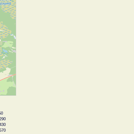
50
290
430
570