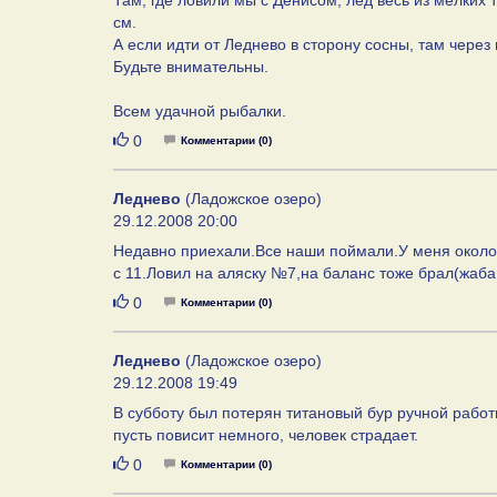
Там, где ловили мы с Денисом, лед весь из мелких
см.
А если идти от Леднево в сторону сосны, там через
Будьте внимательны.
Всем удачной рыбалки.
Нравится
0
Комментарии (0)
Леднево
(Ладожское озеро)
29.12.2008 20:00
Недавно приехали.Все наши поймали.У меня около 1
с 11.Ловил на аляску №7,на баланс тоже брал(жаб
Нравится
0
Комментарии (0)
Леднево
(Ладожское озеро)
29.12.2008 19:49
В субботу был потерян титановый бур ручной работ
пусть повисит немного, человек страдает.
Нравится
0
Комментарии (0)