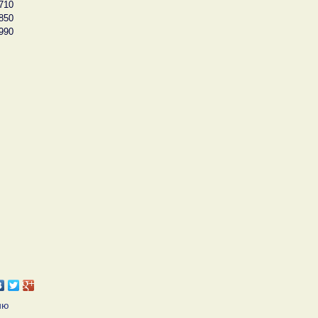
710
850
990
ию