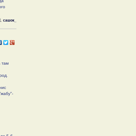
да
ого
сашок_
 там
род.
нис
"жабу"-