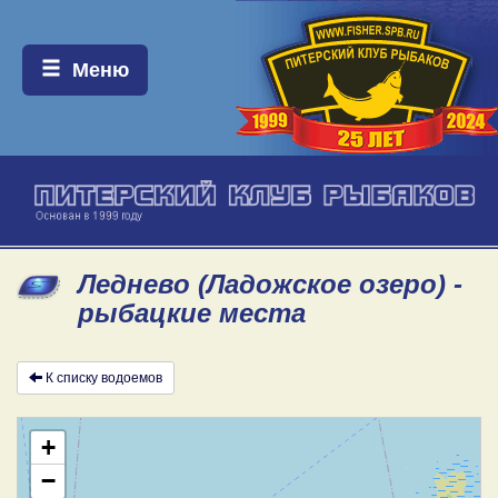
Меню:
Меню
Леднево (Ладожское озеро) -
рыбацкие места
К списку водоемов
+
−