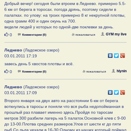
Добрый вечер! сегодня были втроем в Леднево. примерно 5.5-
6 км от берега в торосах. погода дрянь, поэтому сидели в
палатках. по улову: на троих примерно 8 кг некрупной плотвы,
одна грамм 400 и один окунь на 700.
видели людей у которых по одной-две поклевки за день.
Нравится
GYM my live
0
Комментарии (0)
пожаловаться
Леднево
(Ладожское озеро)
03.01.2011 17:19
завесь день 5 хвостов плотвы и всё.
Нравится
hlynin
0
Комментарии (0)
пожаловаться
Леднево
(Ладожское озеро)
03.01.2011 17:09
Второго января на двух авто на расстоянии 6-км от берега
воткнулись в таросы и поняли что вся рыба недопойманная в
прошлый раз плавает именно здесь.Пройдя по таросам
метров 300 разбили лагерь на 5 палаток.Основной клев с 9-00
до 13-00.Плотва средних размеров.Улов от шести кг до пяти
рыб.Со льда уехали в 16-30.Одному из наших который поймал