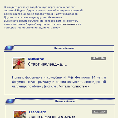
Вы видите рекламу, подобранную персонально для вас
системой Яндекс.Директ с учетом вашей истории посещений
других сайтов, анализа предпочтений и других факторов.
Другие посетители видят другие объявления.
Вы можете скрыть объявление, которое вам не нравится,
нажав на ссылку "скрыть" внутри него, или
пожаловаться
на
некорректное объявление администратору.
Новое в блогах
31.07.2026
RubaDrive
Старт челленджа….
Привет, форумчане и соклубник и! М� �е почти 14 лет, я
безумно люблю рыбалку и решил запустить легендарн ый
челлендж по обмену (в стиле ...
Читать полностью »
Новое в блогах
20.07.2026
Leader-spb
Лещи и Фомичи (басня)