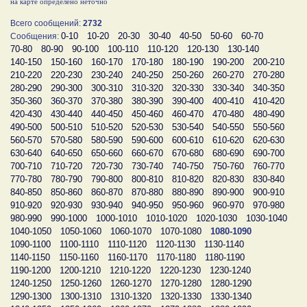
на карте определено неточно
Всего сообщений:
2732
0-10
10-20
20-30
30-40
40-50
50-60
60-70
Сообщения:
70-80
80-90
90-100
100-110
110-120
120-130
130-140
140-150
150-160
160-170
170-180
180-190
190-200
200-210
210-220
220-230
230-240
240-250
250-260
260-270
270-280
280-290
290-300
300-310
310-320
320-330
330-340
340-350
350-360
360-370
370-380
380-390
390-400
400-410
410-420
420-430
430-440
440-450
450-460
460-470
470-480
480-490
490-500
500-510
510-520
520-530
530-540
540-550
550-560
560-570
570-580
580-590
590-600
600-610
610-620
620-630
630-640
640-650
650-660
660-670
670-680
680-690
690-700
700-710
710-720
720-730
730-740
740-750
750-760
760-770
770-780
780-790
790-800
800-810
810-820
820-830
830-840
840-850
850-860
860-870
870-880
880-890
890-900
900-910
910-920
920-930
930-940
940-950
950-960
960-970
970-980
980-990
990-1000
1000-1010
1010-1020
1020-1030
1030-1040
1040-1050
1050-1060
1060-1070
1070-1080
1080-1090
1090-1100
1100-1110
1110-1120
1120-1130
1130-1140
1140-1150
1150-1160
1160-1170
1170-1180
1180-1190
1190-1200
1200-1210
1210-1220
1220-1230
1230-1240
1240-1250
1250-1260
1260-1270
1270-1280
1280-1290
1290-1300
1300-1310
1310-1320
1320-1330
1330-1340