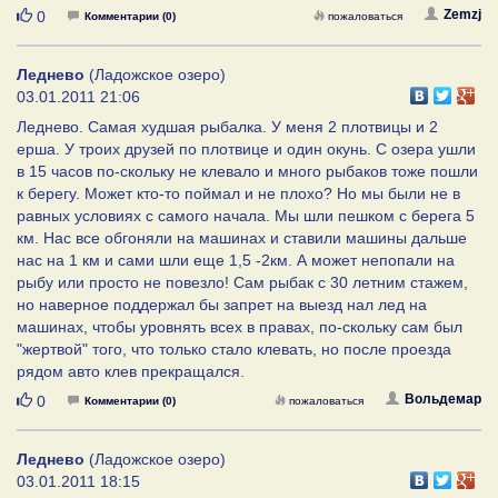
Нравится
Zemzj
0
Комментарии (0)
пожаловаться
Леднево
(Ладожское озеро)
03.01.2011 21:06
Леднево. Самая худшая рыбалка. У меня 2 плотвицы и 2
ерша. У троих друзей по плотвице и один окунь. С озера ушли
в 15 часов по-скольку не клевало и много рыбаков тоже пошли
к берегу. Может кто-то поймал и не плохо? Но мы были не в
равных условиях с самого начала. Мы шли пешком с берега 5
км. Нас все обгоняли на машинах и ставили машины дальше
нас на 1 км и сами шли еще 1,5 -2км. А может непопали на
рыбу или просто не повезло! Сам рыбак с 30 летним стажем,
но наверное поддержал бы запрет на выезд нал лед на
машинах, чтобы уровнять всех в правах, по-скольку сам был
"жертвой" того, что только стало клевать, но после проезда
рядом авто клев прекращался.
Нравится
Вольдемар
0
Комментарии (0)
пожаловаться
Леднево
(Ладожское озеро)
03.01.2011 18:15