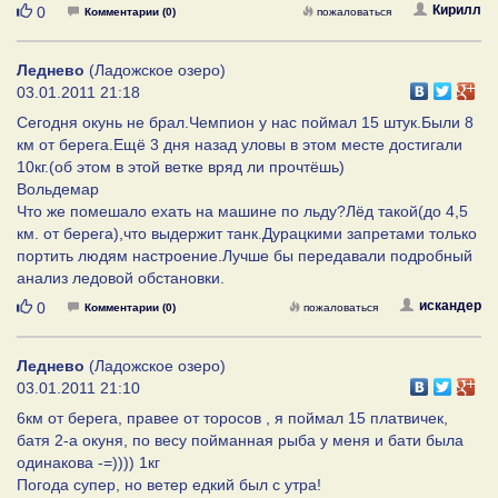
Нравится
Кирилл
0
Комментарии (0)
пожаловаться
Леднево
(Ладожское озеро)
03.01.2011 21:18
Cегодня окунь не брал.Чемпион у нас поймал 15 штук.Были 8
км от берега.Ещё 3 дня назад уловы в этом месте достигали
10кг.(об этом в этой ветке вряд ли прочтёшь)
Вольдемар
Что же помешало ехать на машине по льду?Лёд такой(до 4,5
км. от берега),что выдержит танк.Дурацкими запретами только
портить людям настроение.Лучше бы передавали подробный
анализ ледовой обстановки.
Нравится
искандер
0
Комментарии (0)
пожаловаться
Леднево
(Ладожское озеро)
03.01.2011 21:10
6км от берега, правее от торосов , я поймал 15 платвичек,
батя 2-а окуня, по весу пойманная рыба у меня и бати была
одинакова -=)))) 1кг
Погода супер, но ветер едкий был с утра!