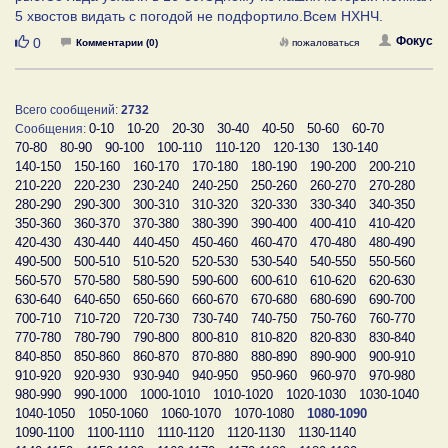
5 хвостов видать с погодой не подфортило.Всем НХНЧ.
Нравится
Фокус
0
Комментарии (0)
пожаловаться
Всего сообщений:
2732
0-10
10-20
20-30
30-40
40-50
50-60
60-70
Сообщения:
70-80
80-90
90-100
100-110
110-120
120-130
130-140
140-150
150-160
160-170
170-180
180-190
190-200
200-210
210-220
220-230
230-240
240-250
250-260
260-270
270-280
280-290
290-300
300-310
310-320
320-330
330-340
340-350
350-360
360-370
370-380
380-390
390-400
400-410
410-420
420-430
430-440
440-450
450-460
460-470
470-480
480-490
490-500
500-510
510-520
520-530
530-540
540-550
550-560
560-570
570-580
580-590
590-600
600-610
610-620
620-630
630-640
640-650
650-660
660-670
670-680
680-690
690-700
700-710
710-720
720-730
730-740
740-750
750-760
760-770
770-780
780-790
790-800
800-810
810-820
820-830
830-840
840-850
850-860
860-870
870-880
880-890
890-900
900-910
910-920
920-930
930-940
940-950
950-960
960-970
970-980
980-990
990-1000
1000-1010
1010-1020
1020-1030
1030-1040
1040-1050
1050-1060
1060-1070
1070-1080
1080-1090
1090-1100
1100-1110
1110-1120
1120-1130
1130-1140