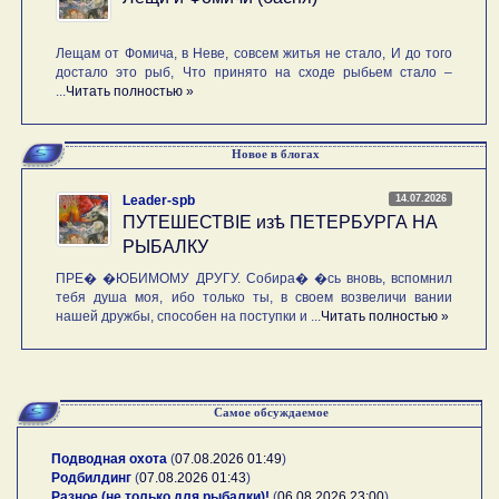
Лещам от Фомича, в Неве, совсем житья не стало, И до того
достало это рыб, Что принято на сходе рыбьем стало –
...
Читать полностью »
Новое в блогах
14.07.2026
Leader-spb
ПУТЕШЕСТВIE изѣ ПЕТЕРБУРГА НА
РЫБАЛКУ
ПРЕ� �ЮБИМОМУ ДРУГУ. Собира� �сь вновь, вспомнил
тебя душа моя, ибо только ты, в своем возвеличи вании
нашей дружбы, способен на поступки и ...
Читать полностью »
Самое обсуждаемое
Подводная охота
(
07.08.2026 01:49
)
Родбилдинг
(
07.08.2026 01:43
)
Разное (не только для рыбалки)!
(
06.08.2026 23:00
)