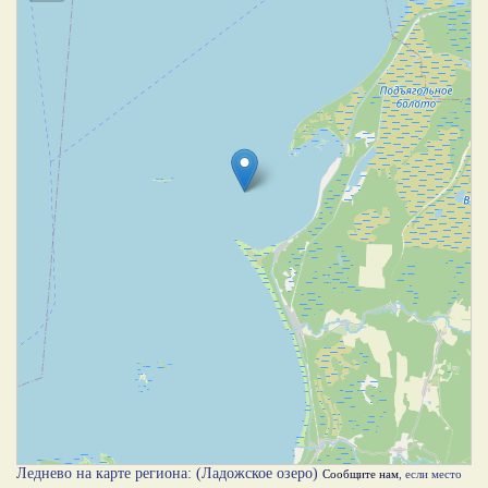
Леднево на карте региона: (Ладожское озеро)
Сообщите нам
, если место