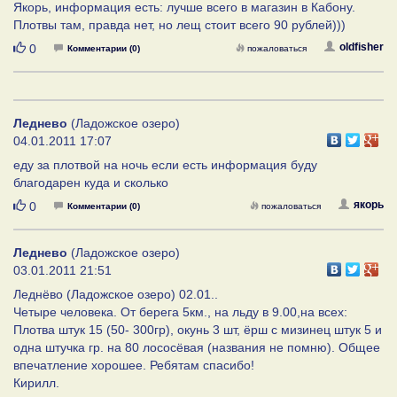
Якорь, информация есть: лучше всего в магазин в Кабону.
Плотвы там, правда нет, но лещ стоит всего 90 рублей)))
Нравится
oldfisher
0
Комментарии (0)
пожаловаться
Леднево
(Ладожское озеро)
04.01.2011 17:07
еду за плотвой на ночь если есть информация буду
благодарен куда и сколько
Нравится
якорь
0
Комментарии (0)
пожаловаться
Леднево
(Ладожское озеро)
03.01.2011 21:51
Леднёво (Ладожское озеро) 02.01..
Четыре человека. От берега 5км., на льду в 9.00,на всех:
Плотва штук 15 (50- 300гр), окунь 3 шт, ёрш с мизинец штук 5 и
одна штучка гр. на 80 лососёвая (названия не помню). Общее
впечатление хорошее. Ребятам спасибо!
Кирилл.