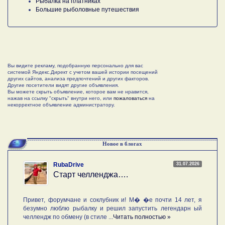
Рыбалка на платниках
Большие рыболовные путешествия
Вы видите рекламу, подобранную персонально для вас
системой Яндекс.Директ с учетом вашей истории посещений
других сайтов, анализа предпочтений и других факторов.
Другие посетители видят другие объявления.
Вы можете скрыть объявление, которое вам не нравится,
нажав на ссылку "скрыть" внутри него, или
пожаловаться
на
некорректное объявление администратору.
Новое в блогах
31.07.2026
RubaDrive
Старт челленджа….
Привет, форумчане и соклубник и! М� �е почти 14 лет, я
безумно люблю рыбалку и решил запустить легендарн ый
челлендж по обмену (в стиле ...
Читать полностью »