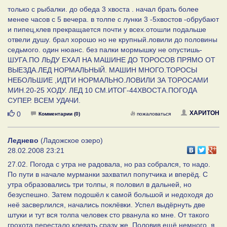
только с рыбалки. до обеда 3 хвоста . начал брать более
менее часов с 5 вечера. в толпе с лунки 3 -5хвостов -обрубают
и пипец,клев прекращается почти у всех.отошли подальше
отвели душу. брал хорошо но не крупный.ловили до половины
седьмого. один нюанс. без палки мормышку не опустишь-
ШУГА.ПО ЛЬДУ ЕХАЛ НА МАШИНЕ ДО ТОРОСОВ ПРЯМО ОТ
ВЫЕЗДА.ЛЕД НОРМАЛЬНЫЙ. МАШИН МНОГО.ТОРОСЫ
НЕБОЛЬШИЕ ,ИДТИ НОРМАЛЬНО.ЛОВИЛИ ЗА ТОРОСАМИ
МИН.20-25 ХОДУ. ЛЕД 10 СМ.ИТОГ-44ХВОСТА.ПОГОДА
СУПЕР. ВСЕМ УДАЧИ.
Нравится
ХАРИТОН
0
Комментарии (0)
пожаловаться
Леднево
(Ладожское озеро)
28.02.2008 23:21
27.02. Погода с утра не радовала, но раз собрался, то надо.
По пути в начале мурманки захватил попутчика и вперёд. С
утра образовались три толпы, я половил в дальней, но
безуспешно. Затем подошёл к самой большой и недоходя до
неё засверлился, начались поклёвки. Успел выдёрнуть две
штуки и тут вся толпа человек сто рванула ко мне. От такого
грохота перестало клевать сразу же. Половив ещё немного, я