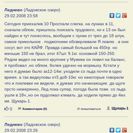
Леднево
(Ладожское озеро)
29.02.2008 23:58
Сегодня приехалив 10 Проспали слегка. на лунках в 11,
сначала облом, пришлось поискать трудового, но к 13 он был
найден и тут понеслось, вообщем с лунки от трех до 18 штук,
самое прикольное . поджопники обсверливали Я ловлю . а они
сосут, вот это КАЙФ. Правда самый большой на 450гр. но
меньше 150 не брал, итог 47шт. 9.1кг. основной 150-250.
Рядом видел на много крупнее у Мужика он ловил на баланс,
я пробовал ,но облом, более удачно на мормыху. Кстати у
него я думаю было за12-14кг..уходили со льда почти в одно
время. а так видеуловы от3 до8-10кг. но некоторые говорили
что и поклевки не видели, я думаю это начинающие. да щуги
прсто немерянно, Лед пока супер, погода была тоже. со льда
ушли в 18ч.,но он прдолжал клевать. да ходили прямо до 4ех.
км. Щукарь-1.
Нравится
Щукарь-1
0
Комментарии (0)
пожаловаться
Леднево
(Ладожское озеро)
29.02.2008 23:26