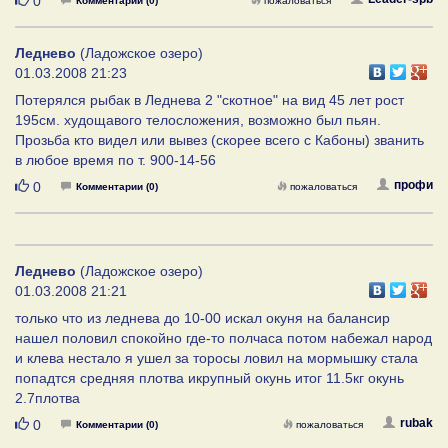
0
Комментарии (0)
пожаловаться
Леднево
(Ладожское озеро)
01.03.2008 21:23
Потерялся рыбак в Леднева 2 "скотное" на вид 45 лет рост
195см. худощавого телосложения, возможно был пьян.
Прозьба кто видел или вывез (скорее всего с Кабоны) званить
в любое время по т. 900-14-56
Нравится
профи
0
Комментарии (0)
пожаловаться
Леднево
(Ладожское озеро)
01.03.2008 21:21
только что из леднева до 10-00 искал окуня на балансир
нашел половил спокойно где-то полчаса потом набежал народ
и клева нестало я ушел за торосы ловил на мормышку стала
попадтся средняя плотва икрупный окунь итог 11.5кг окунь
2.7плотва
Нравится
rubak
0
Комментарии (0)
пожаловаться