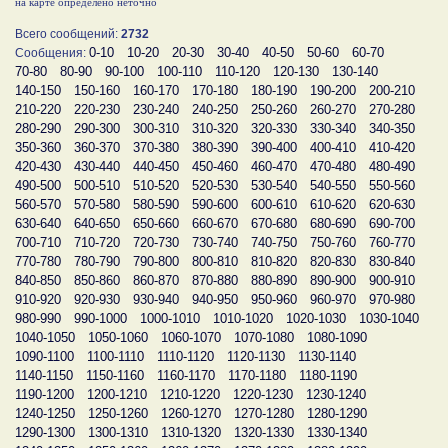
на карте определено неточно
Всего сообщений:
2732
0-10
10-20
20-30
30-40
40-50
50-60
60-70
Сообщения:
70-80
80-90
90-100
100-110
110-120
120-130
130-140
140-150
150-160
160-170
170-180
180-190
190-200
200-210
210-220
220-230
230-240
240-250
250-260
260-270
270-280
280-290
290-300
300-310
310-320
320-330
330-340
340-350
350-360
360-370
370-380
380-390
390-400
400-410
410-420
420-430
430-440
440-450
450-460
460-470
470-480
480-490
490-500
500-510
510-520
520-530
530-540
540-550
550-560
560-570
570-580
580-590
590-600
600-610
610-620
620-630
630-640
640-650
650-660
660-670
670-680
680-690
690-700
700-710
710-720
720-730
730-740
740-750
750-760
760-770
770-780
780-790
790-800
800-810
810-820
820-830
830-840
840-850
850-860
860-870
870-880
880-890
890-900
900-910
910-920
920-930
930-940
940-950
950-960
960-970
970-980
980-990
990-1000
1000-1010
1010-1020
1020-1030
1030-1040
1040-1050
1050-1060
1060-1070
1070-1080
1080-1090
1090-1100
1100-1110
1110-1120
1120-1130
1130-1140
1140-1150
1150-1160
1160-1170
1170-1180
1180-1190
1190-1200
1200-1210
1210-1220
1220-1230
1230-1240
1240-1250
1250-1260
1260-1270
1270-1280
1280-1290
1290-1300
1300-1310
1310-1320
1320-1330
1330-1340