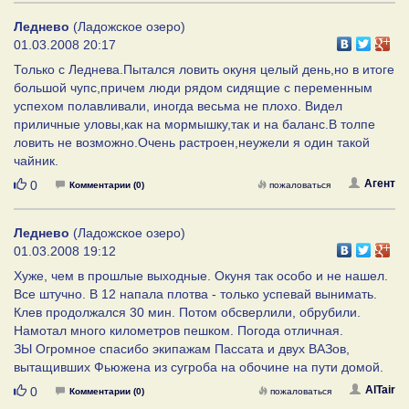
Леднево
(Ладожское озеро)
01.03.2008 20:17
Только с Леднева.Пытался ловить окуня целый день,но в итоге
большой чупс,причем люди рядом сидящие с переменным
успехом полавливали, иногда весьма не плохо. Видел
приличные уловы,как на мормышку,так и на баланс.В толпе
ловить не возможно.Очень растроен,неужели я один такой
чайник.
Нравится
Агент
0
Комментарии (0)
пожаловаться
Леднево
(Ладожское озеро)
01.03.2008 19:12
Хуже, чем в прошлые выходные. Окуня так особо и не нашел.
Все штучно. В 12 напала плотва - только успевай вынимать.
Клев продолжался 30 мин. Потом обсверлили, обрубили.
Намотал много километров пешком. Погода отличная.
ЗЫ Огромное спасибо экипажам Пассата и двух ВАЗов,
вытащивших Фьюжена из сугроба на обочине на пути домой.
Нравится
AlTair
0
Комментарии (0)
пожаловаться