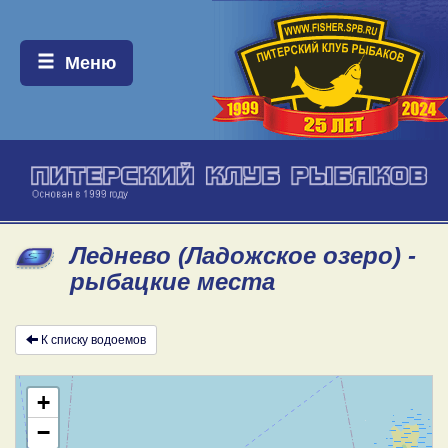
Меню:
Меню
Леднево (Ладожское озеро) -
рыбацкие места
К списку водоемов
+
−