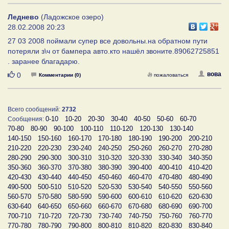
Леднево
(Ладожское озеро)
28.02.2008 20:23
27 03 2008 поймали супер все довольны.на обратном пути
потеряли з\ч от бампера авто.кто нашёл звоните.89062725851
. заранее благадарю.
Нравится
вова
0
Комментарии (0)
пожаловаться
Всего сообщений:
2732
0-10
10-20
20-30
30-40
40-50
50-60
60-70
Сообщения:
70-80
80-90
90-100
100-110
110-120
120-130
130-140
140-150
150-160
160-170
170-180
180-190
190-200
200-210
210-220
220-230
230-240
240-250
250-260
260-270
270-280
280-290
290-300
300-310
310-320
320-330
330-340
340-350
350-360
360-370
370-380
380-390
390-400
400-410
410-420
420-430
430-440
440-450
450-460
460-470
470-480
480-490
490-500
500-510
510-520
520-530
530-540
540-550
550-560
560-570
570-580
580-590
590-600
600-610
610-620
620-630
630-640
640-650
650-660
660-670
670-680
680-690
690-700
700-710
710-720
720-730
730-740
740-750
750-760
760-770
770-780
780-790
790-800
800-810
810-820
820-830
830-840