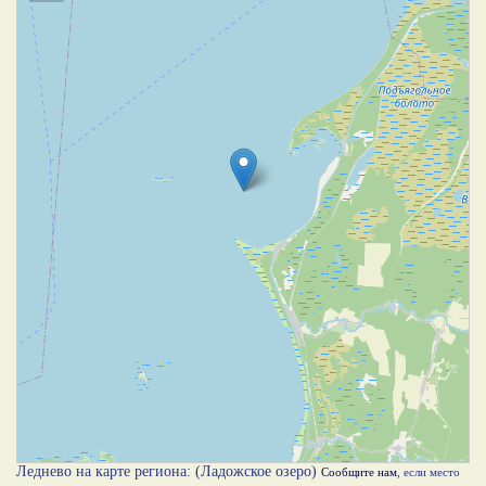
Леднево на карте региона: (Ладожское озеро)
Сообщите нам
, если место