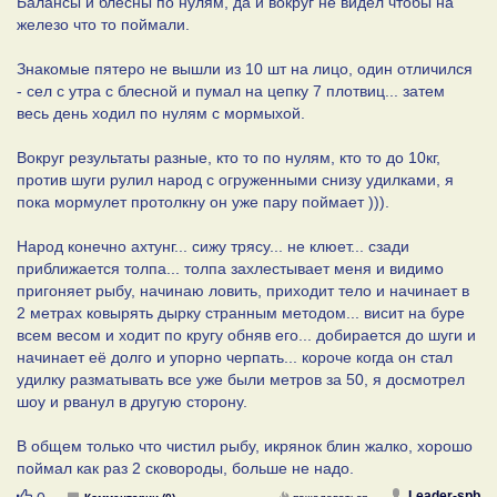
Балансы и блесны по нулям, да и вокруг не видел чтобы на
железо что то поймали.
Знакомые пятеро не вышли из 10 шт на лицо, один отличился
- сел с утра с блесной и пумал на цепку 7 плотвиц... затем
весь день ходил по нулям с мормыхой.
Вокруг результаты разные, кто то по нулям, кто то до 10кг,
против шуги рулил народ с огруженными снизу удилками, я
пока мормулет протолкну он уже пару поймает ))).
Народ конечно ахтунг... сижу трясу... не клюет... сзади
приближается толпа... толпа захлестывает меня и видимо
пригоняет рыбу, начинаю ловить, приходит тело и начинает в
2 метрах ковырять дырку странным методом... висит на буре
всем весом и ходит по кругу обняв его... добирается до шуги и
начинает её долго и упорно черпать... короче когда он стал
удилку разматывать все уже были метров за 50, я досмотрел
шоу и рванул в другую сторону.
В общем только что чистил рыбу, икрянок блин жалко, хорошо
поймал как раз 2 сковороды, больше не надо.
Нравится
Leader-spb