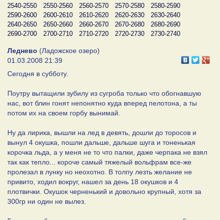
2540-2550
2550-2560
2560-2570
2570-2580
2580-2590
2590-2600
2600-2610
2610-2620
2620-2630
2630-2640
2640-2650
2650-2660
2660-2670
2670-2680
2680-2690
2690-2700
2700-2710
2710-2720
2720-2730
2730-2740
Леднево
(Ладожское озеро)
01.03.2008 21:39
Сегодня в субботу.
Поутру вытащили зубилу из сугроба только что обогнавшую
нас, вот блин гонят непонятно куда вперед пелотона, а ты
потом их на своем горбу вынимай.
Ну да лирика, вышли на лед в девять, дошли до торосов и
вынул 4 окушка, пошли дальше, дальше шуга и тоненькая
корочка льда, а у меня не то что палки, даже черпака не взял
так как тепло... короче самый тяжелый вольфрам все-же
пролезал в лунку но неохотно. В толпу лезть желание не
привито, ходил вокруг, нашел за день 18 окушков и 4
плотвички. Окушок черненький и довольно крупный, хотя за
300гр ни один не вылез.