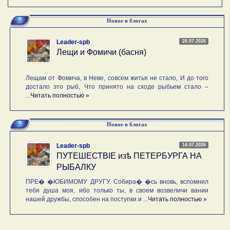
Новое в блогах
20.07.2026
Leader-spb
Лещи и Фомичи (басня)
Лещам от Фомича, в Неве, совсем житья не стало, И до того
достало это рыб, Что принято на сходе рыбьем стало –
...
Читать полностью »
Новое в блогах
14.07.2026
Leader-spb
ПУТЕШЕСТВIE изѣ ПЕТЕРБУРГА НА
РЫБАЛКУ
ПРЕ� �ЮБИМОМУ ДРУГУ. Собира� �сь вновь, вспомнил
тебя душа моя, ибо только ты, в своем возвеличи вании
нашей дружбы, способен на поступки и ...
Читать полностью »