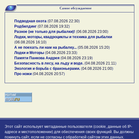
Самое обсуждаемое
Подводная охота
(
07.08.2026 22:30
)
Родбилдинг
(
07.08.2026 19:32
)
Разное (не только для рыбалки)!
(
06.08.2026 23:00
)
Лодки, моторы, квадроциклы и техника для рыбалки
(
06.08.2026 16:10
)
А не поехать ли нам на рыбалку...
(
05.08.2026 15:20
)
Лодки и Моторы
(
04.08.2026 23:33
)
Памяти Панкова Андрея
(
04.08.2026 23:19
)
Безопасность в лесу, на льду и воде.
(
04.08.2026 21:11
)
Экология и борьба с браконьерами.
(
04.08.2026 21:00
)
Про ножи
(
04.08.2026 20:57
)
Этот сайт использует метаданные пользователя (cookie, данные об IP-
адресе и местоположении) для обеспечения своих функций. Вы должны
покинуть сайт, если не согласны с обработкой сайтом этих данных.