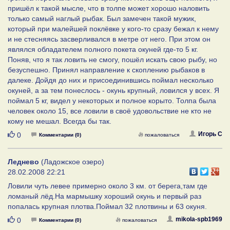
пришёл к такой мысле, что в толпе может хорошо наловить
только самый наглый рыбак. Был замечен такой мужик,
который при малейшей поклёвке у кого-то сразу бежал к нему
и не стесняясь засверливался в метре от него. При этом он
являлся обладателем полного покета окуней где-то 5 кг.
Поняв, что я так ловить не смогу, пошёл искать свою рыбу, но
безуспешно. Принял направление к скоплению рыбаков в
далеке. Дойдя до них и присоединившись поймал несколько
окуней, а за тем понеслось - окунь крупный, ловился у всех. Я
поймал 5 кг, видел у некоторых и полное корыто. Толпа была
человек около 15, все ловили в своё удовольствие не кто не
кому не мешал. Всегда бы так.
Нравится
Игорь С
0
Комментарии (0)
пожаловаться
Леднево
(Ладожское озеро)
28.02.2008 22:21
Ловили чуть левее примерно около 3 км. от берега,там где
ломаный лёд.На мармышку хороший окунь и первый раз
попалась крупная плотва.Поймал 32 плотвины и 63 окуня.
Нравится
mikola-spb1969
0
Комментарии (0)
пожаловаться