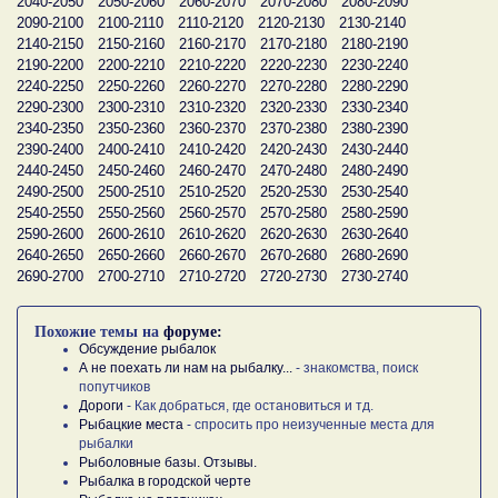
2040-2050
2050-2060
2060-2070
2070-2080
2080-2090
2090-2100
2100-2110
2110-2120
2120-2130
2130-2140
2140-2150
2150-2160
2160-2170
2170-2180
2180-2190
2190-2200
2200-2210
2210-2220
2220-2230
2230-2240
2240-2250
2250-2260
2260-2270
2270-2280
2280-2290
2290-2300
2300-2310
2310-2320
2320-2330
2330-2340
2340-2350
2350-2360
2360-2370
2370-2380
2380-2390
2390-2400
2400-2410
2410-2420
2420-2430
2430-2440
2440-2450
2450-2460
2460-2470
2470-2480
2480-2490
2490-2500
2500-2510
2510-2520
2520-2530
2530-2540
2540-2550
2550-2560
2560-2570
2570-2580
2580-2590
2590-2600
2600-2610
2610-2620
2620-2630
2630-2640
2640-2650
2650-2660
2660-2670
2670-2680
2680-2690
2690-2700
2700-2710
2710-2720
2720-2730
2730-2740
Похожие темы на
форуме:
Обсуждение рыбалок
А не поехать ли нам на рыбалку...
- знакомства, поиск
попутчиков
Дороги
- Как добраться, где остановиться и тд.
Рыбацкие места
- спросить про неизученные места для
рыбалки
Рыболовные базы. Отзывы.
Рыбалка в городской черте