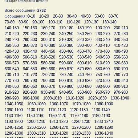
на карте определено неточно
Всего сообщений:
2732
0-10
10-20
20-30
30-40
40-50
50-60
60-70
Сообщения:
70-80
80-90
90-100
100-110
110-120
120-130
130-140
140-150
150-160
160-170
170-180
180-190
190-200
200-210
210-220
220-230
230-240
240-250
250-260
260-270
270-280
280-290
290-300
300-310
310-320
320-330
330-340
340-350
350-360
360-370
370-380
380-390
390-400
400-410
410-420
420-430
430-440
440-450
450-460
460-470
470-480
480-490
490-500
500-510
510-520
520-530
530-540
540-550
550-560
560-570
570-580
580-590
590-600
600-610
610-620
620-630
630-640
640-650
650-660
660-670
670-680
680-690
690-700
700-710
710-720
720-730
730-740
740-750
750-760
760-770
770-780
780-790
790-800
800-810
810-820
820-830
830-840
840-850
850-860
860-870
870-880
880-890
890-900
900-910
910-920
920-930
930-940
940-950
950-960
960-970
970-980
980-990
990-1000
1000-1010
1010-1020
1020-1030
1030-1040
1040-1050
1050-1060
1060-1070
1070-1080
1080-1090
1090-1100
1100-1110
1110-1120
1120-1130
1130-1140
1140-1150
1150-1160
1160-1170
1170-1180
1180-1190
1190-1200
1200-1210
1210-1220
1220-1230
1230-1240
1240-1250
1250-1260
1260-1270
1270-1280
1280-1290
1290-1300
1300-1310
1310-1320
1320-1330
1330-1340