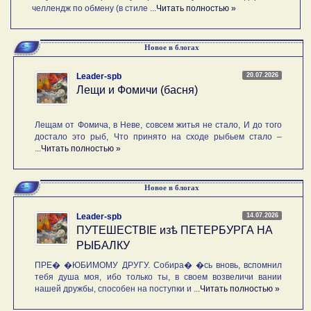
челлендж по обмену (в стиле ...
Читать полностью »
Новое в блогах
20.07.2026
Leader-spb
Лещи и Фомичи (басня)
Лещам от Фомича, в Неве, совсем житья не стало, И до того
достало это рыб, Что принято на сходе рыбьем стало –
...
Читать полностью »
Новое в блогах
14.07.2026
Leader-spb
ПУТЕШЕСТВIE изѣ ПЕТЕРБУРГА НА
РЫБАЛКУ
ПРЕ� �ЮБИМОМУ ДРУГУ. Собира� �сь вновь, вспомнил
тебя душа моя, ибо только ты, в своем возвеличи вании
нашей дружбы, способен на поступки и ...
Читать полностью »