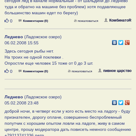
сегодня лед в канале нормальный - от Шальдихи до Леднево
туда и обратно на машине без проблем) хотя подавляющее
большинство машин едет по берегу)
Нравится
КомбинатоR
0
Комментарии (0)
пожаловаться
Леднево
(Ладожское озеро)
06.02.2008 15:55
Здесь сегодня рыбы нет.
На троих не одной поклевки .
Опростли еще человек 15 тоже от 0 до 3 шт.
Нравится
пивное царство
0
Комментарии (0)
пожаловаться
Леднево
(Ладожское озеро)
05.02.2008 23:48
доброй ночи, в четверг если у кого есть место на ладогу - буду
признателен, дорогу оплаче, совершенно беспроблемный
попутчик с хорошим опытом ловли на ладоге, живу в самом
центре, прошу модератора дать повисеть немного сообщению
+79213741336 петр