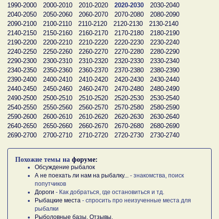
1990-2000
2000-2010
2010-2020
2020-2030
2030-2040
2040-2050
2050-2060
2060-2070
2070-2080
2080-2090
2090-2100
2100-2110
2110-2120
2120-2130
2130-2140
2140-2150
2150-2160
2160-2170
2170-2180
2180-2190
2190-2200
2200-2210
2210-2220
2220-2230
2230-2240
2240-2250
2250-2260
2260-2270
2270-2280
2280-2290
2290-2300
2300-2310
2310-2320
2320-2330
2330-2340
2340-2350
2350-2360
2360-2370
2370-2380
2380-2390
2390-2400
2400-2410
2410-2420
2420-2430
2430-2440
2440-2450
2450-2460
2460-2470
2470-2480
2480-2490
2490-2500
2500-2510
2510-2520
2520-2530
2530-2540
2540-2550
2550-2560
2560-2570
2570-2580
2580-2590
2590-2600
2600-2610
2610-2620
2620-2630
2630-2640
2640-2650
2650-2660
2660-2670
2670-2680
2680-2690
2690-2700
2700-2710
2710-2720
2720-2730
2730-2740
Похожие темы на
форуме:
Обсуждение рыбалок
А не поехать ли нам на рыбалку...
- знакомства, поиск
попутчиков
Дороги
- Как добраться, где остановиться и тд.
Рыбацкие места
- спросить про неизученные места для
рыбалки
Рыболовные базы. Отзывы.