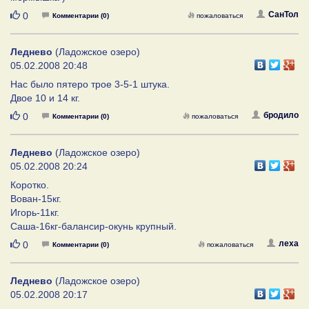
Нравится
СанТол
0
Комментарии (0)
пожаловаться
Леднево
(Ладожское озеро)
05.02.2008 20:48
Нас было пятеро трое 3-5-1 штука.
Двое 10 и 14 кг.
Нравится
бродило
0
Комментарии (0)
пожаловаться
Леднево
(Ладожское озеро)
05.02.2008 20:24
Коротко.
Вован-15кг.
Игорь-11кг.
Саша-16кг-балансир-окунь крупный.
Нравится
леха
0
Комментарии (0)
пожаловаться
Леднево
(Ладожское озеро)
05.02.2008 20:17