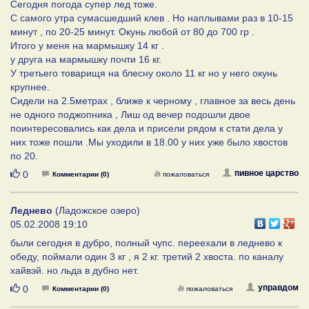
Сегодня погода супер лед тоже.
С самого утра сумасшедший клев . Но наплывами раз в 10-15
минут , по 20-25 минут. Окунь любой от 80 до 700 гр .
Итого у меня на мармышку 14 кг .
у друга на мармышку почти 16 кг.
У третьего товарищя на блесну около 11 кг но у него окунь
крупнее.
Сидели на 2.5метрах , ближе к черному , главное за весь день
не одного поджопника , Лиш од вечер подошли двое
поинтересовались как дела и присели рядом к стати дела у
них тоже пошли .Мы уходили в 18.00 у них уже было хвостов
по 20.
Нравится
пивное царство
0
Комментарии (0)
пожаловаться
Леднево
(Ладожское озеро)
05.02.2008 19:10
были сегодня в дубро, полный чупс. переехали в леднево к
обеду, поймали один 3 кг , я 2 кг. третий 2 хвоста. по каналу
хайвэй. но льда в дубно нет.
Нравится
управдом
0
Комментарии (0)
пожаловаться