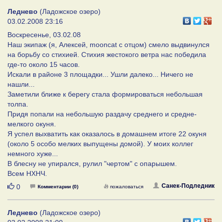
Леднево
(Ладожское озеро)
03.02.2008 23:16
Воскресенье, 03.02.08
Наш экипаж (я, Алексей, mooncat с отцом) смело выдвинулся
на борьбу со стихией. Стихия жестокого ветра нас победила
где-то около 15 часов.
Искали в районе 3 площадки... Ушли далеко... Ничего не
нашли...
Заметили ближе к берегу стала формироваться небольшая
толпа.
Придя попали на небольшую раздачу среднего и средне-
мелкого окуня.
Я успел выхватить как оказалось в домашнем итоге 22 окуня
(около 5 особо мелких выпущены домой). У моих коллег
немного хуже...
В блесну не упирался, рулил "чертом" с опарышем.
Всем НХНЧ.
Нравится
Санек-Подледник
0
Комментарии (0)
пожаловаться
Леднево
(Ладожское озеро)