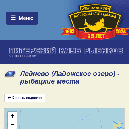
Меню:
Меню
Леднево (Ладожское озеро) -
рыбацкие места
К списку водоемов
+
−