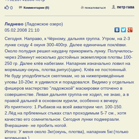
Нравится
петр гава
0
Комментарии (0)
пожаловаться
Леднево
(Ладожское озеро)
05.02.2008 21:10
Сегодня. Направо, к Чёрному, дальняя группа. Утром, на 2-3
лунке сходу 4 окуня 300-400гр. Далее единичные поклёвки.
Около полудня решил наудачу прикормить лунку. Получилось-
через 20минут несколько достойных экземпляров плотвы 100-
250 гр. Далее клёв набегами. Напарник изначально ловил на
мормышку-окунь, плотва,рипус(один). Клёв не постоянный.
Не буду уподобляться скептикам, но за нижеприведённые
уловы 10-20кг. я удивился и порадовался. Видимо у отдельных
фишеров мастерство "ладожской" маскировки отточено в
совершенстве. Левая дальняя группа-не ходил, не знаю, а в
правой дальней в основном курили, особенно к вечеру.
Из приятного: 1.Рыбаков на всей акватории чел. 100-150.
2.Лёд на прблемных стыках стал проходимым 5-7 см., хотя
качество его сомнительное. Сегодня лунки подмерзали.
Вчерашние- не пробить ногой.
Итого: У меня около 3кг(окунь, плотва), напарник 5кг.(только
мормышка )