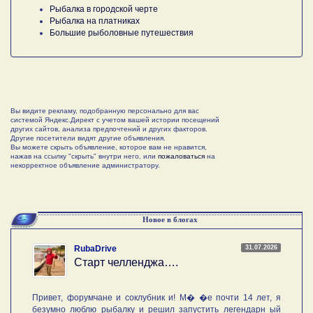
Рыбалка в городской черте
Рыбалка на платниках
Большие рыболовные путешествия
Вы видите рекламу, подобранную персонально для вас
системой Яндекс.Директ с учетом вашей истории посещений
других сайтов, анализа предпочтений и других факторов.
Другие посетители видят другие объявления.
Вы можете скрыть объявление, которое вам не нравится,
нажав на ссылку "скрыть" внутри него, или
пожаловаться
на
некорректное объявление администратору.
Новое в блогах
31.07.2026
RubaDrive
Старт челленджа….
Привет, форумчане и соклубник и! М� �е почти 14 лет, я
безумно люблю рыбалку и решил запустить легендарн ый