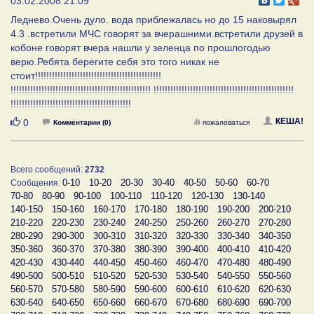
03.02.2008 21:09
Леднево.Очень дуло. вода приблежалась но до 15 наковырял
4.3 .встретили МЧС говорят за вчерашними.встретили друзей в
кобоне говорят вчера нашли у зеленца по прошлогодью
верю.Ребята берегите себя это того никак не
стоит!!!!!!!!!!!!!!!!!!!!!!!!!!!!!!!!!!!!!!!!!!!!!
!!!!!!!!!!!!!!!!!!!!!!!!!!!!!!!!!!!!!!!!!!!!!!!!!! !!!!!!!!!!!!!!!!!!!!!!!!!!!!!!!!!!!!!!!!!!!!!!!!!!
!!!!!!!!!!!!!!!!!!!!!!!!!!!!!!!!!!!!!!!!!!!
Нравится
КЕША!
0
Комментарии (0)
пожаловаться
Всего сообщений:
2732
0-10
10-20
20-30
30-40
40-50
50-60
60-70
Сообщения:
70-80
80-90
90-100
100-110
110-120
120-130
130-140
140-150
150-160
160-170
170-180
180-190
190-200
200-210
210-220
220-230
230-240
240-250
250-260
260-270
270-280
280-290
290-300
300-310
310-320
320-330
330-340
340-350
350-360
360-370
370-380
380-390
390-400
400-410
410-420
420-430
430-440
440-450
450-460
460-470
470-480
480-490
490-500
500-510
510-520
520-530
530-540
540-550
550-560
560-570
570-580
580-590
590-600
600-610
610-620
620-630
630-640
640-650
650-660
660-670
670-680
680-690
690-700