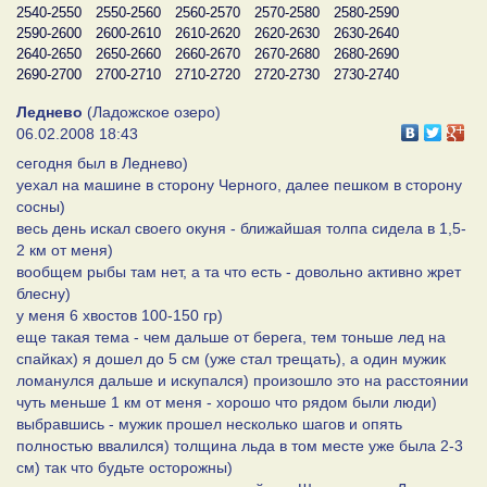
2540-2550
2550-2560
2560-2570
2570-2580
2580-2590
2590-2600
2600-2610
2610-2620
2620-2630
2630-2640
2640-2650
2650-2660
2660-2670
2670-2680
2680-2690
2690-2700
2700-2710
2710-2720
2720-2730
2730-2740
Леднево
(Ладожское озеро)
06.02.2008 18:43
сегодня был в Леднево)
уехал на машине в сторону Черного, далее пешком в сторону
сосны)
весь день искал своего окуня - ближайшая толпа сидела в 1,5-
2 км от меня)
вообщем рыбы там нет, а та что есть - довольно активно жрет
блесну)
у меня 6 хвостов 100-150 гр)
еще такая тема - чем дальше от берега, тем тоньше лед на
спайках) я дошел до 5 см (уже стал трещать), а один мужик
ломанулся дальше и искупался) произошло это на расстоянии
чуть меньше 1 км от меня - хорошо что рядом были люди)
выбравшись - мужик прошел несколько шагов и опять
полностью ввалился) толщина льда в том месте уже была 2-3
см) так что будьте осторожны)