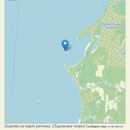
Леднево на карте региона: (Ладожское озеро)
Сообщите нам
, если место