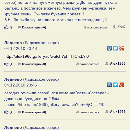
ветра) попали на пулеметную раздачу. До полудня чутка в
баланс, а после все в железо. Чем крупней железяка, тем
крупнее окунь. Экипажу буханки привет!!!
З.Ы. За рыбалку ни одного мотыля не пострадало. ;-)
Нравится
Коп2
0
Комментарии (0)
пожаловаться
Леднево
(Ладожское озеро)
04.12.2010 20:48
http://alex1966.gallery.ru/watch?ph=HjC-cLYl0
Нравится
Alex1966
0
Комментарии (0)
пожаловаться
Леднево
(Ладожское озеро)
04.12.2010 20:46
сегодня открыли сезон!!!вся команда"латвии"осталась
довольна!!!уходили на 2.5км
влево!!!http://alex1966.gallery.ru/watch?ph=HjC-cL Yl0
Нравится
Alex1966
0
Комментарии (0)
пожаловаться
Леднево
(Ладожское озеро)