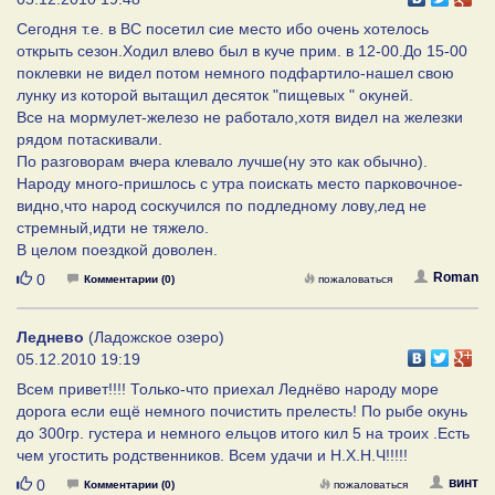
Cегодня т.е. в ВС посетил сие место ибо очень хотелось
открыть сезон.Ходил влево был в куче прим. в 12-00.До 15-00
поклевки не видел потом немного подфартило-нашел свою
лунку из которой вытащил десяток "пищевых " окуней.
Все на мормулет-железо не работало,хотя видел на железки
рядом потаскивали.
По разговорам вчера клевало лучше(ну это как обычно).
Народу много-пришлось с утра поискать место парковочное-
видно,что народ соскучился по подледному лову,лед не
стремный,идти не тяжело.
В целом поездкой доволен.
Нравится
Roman
0
Комментарии (0)
пожаловаться
Леднево
(Ладожское озеро)
05.12.2010 19:19
Всем привет!!!! Только-что приехал Леднёво народу море
дорога если ещё немного почистить прелесть! По рыбе окунь
до 300гр. густера и немного ельцов итого кил 5 на троих .Есть
чем угостить родственников. Всем удачи и Н.Х.Н.Ч!!!!!
Нравится
винт
0
Комментарии (0)
пожаловаться