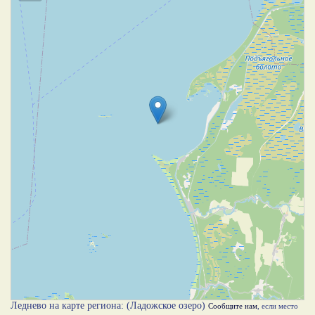
Леднево на карте региона: (Ладожское озеро)
Сообщите нам
, если место