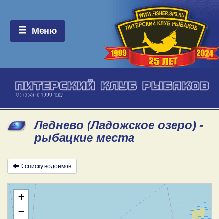
Меню:
Меню
Леднево (Ладожское озеро) -
рыбацкие места
К списку водоемов
+
−