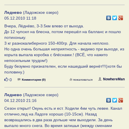
Леднево
(Ладожское озеро)
05.12.2010 11:18
Вчера, Лёднёво, 3-3.5км влево от выхода.
До 12 чупсил на блесна, потом перешёл на балланс и пошло
потихоньку.
3 кг разнокалиберного 150-400гр. Для начала неплохо.
Но одна очень большая неприятность - видимо при выходе, из
корыта выпала коробка с блёснами.! (ВСЁ, что нажито
непосильным трудом!)
Буду безумно признателен, если нашедший вернёт!!!(хотя бы
половину.)
Нравится
NowhereMan
0
Комментарии (0)
пожаловаться
Леднево
(Ладожское озеро)
04.12.2010 21:16
Сезон открыт! Окунь есть и ест. Ходили 4км чуть левее. Канал
отлично,лед на Ладоге хорошо (10-15см). Назад
возвращались в два раза дольше чем выходили. За день
выпало много снега. Во время затишья (между сменами