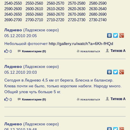
2540-2550
2550-2560
2560-2570
2570-2580
2580-2590
2590-2600
2600-2610
2610-2620
2620-2630
2630-2640
2640-2650
2650-2660
2660-2670
2670-2680
2680-2690
2690-2700
2700-2710
2710-2720
2720-2730
2730-2740
Леднево
(Ладожское озеро)
05.12.2010 20:05
Небольшой фотоотчет
http://gallery.ru/watch?a=6Kh-fHQd
Нравится
Титков А
0
Комментарии (0)
пожаловаться
Леднево
(Ладожское озеро)
05.12.2010 20:03
Сегодня в Леднево 4,5 км от берега. Блесна и балансир.
Клева почти не было, только короткие набеги. Народу много.
Общий улов чуть больше 5 кг.
Нравится
Титков А
0
Комментарии (0)
пожаловаться
Леднево
(Ладожское озеро)
05.12.2010 19:48