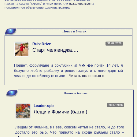
нажав на ссылку "скрыть" внутри него, или
пожаловаться
на
некорректное объявление администратору.
Новое в блогах
31.07.2026
RubaDrive
Старт челленджа….
Привет, форумчане и соклубник и! М� �е почти 14 лет, я
безумно люблю рыбалку и решил запустить легендарн ый
челлендж по обмену (в стиле ...
Читать полностью »
Новое в блогах
20.07.2026
Leader-spb
Лещи и Фомичи (басня)
Лещам от Фомича, в Неве, совсем житья не стало, И до того
достало это рыб, Что принято на сходе рыбьем стало –