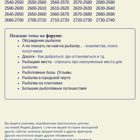
2540-2550
2550-2560
2560-2570
2570-2580
2580-2590
2590-2600
2600-2610
2610-2620
2620-2630
2630-2640
2640-2650
2650-2660
2660-2670
2670-2680
2680-2690
2690-2700
2700-2710
2710-2720
2720-2730
2730-2740
Похожие темы на
форуме:
Обсуждение рыбалок
А не поехать ли нам на рыбалку...
- знакомства, поиск
попутчиков
Дороги
- Как добраться, где остановиться и тд.
Рыбацкие места
- спросить про неизученные места для
рыбалки
Рыболовные базы. Отзывы.
Рыбалка в городской черте
Рыбалка на платниках
Большие рыболовные путешествия
Вы видите рекламу, подобранную персонально для вас
системой Яндекс.Директ с учетом вашей истории посещений
других сайтов, анализа предпочтений и других факторов.
Другие посетители видят другие объявления.
Вы можете скрыть объявление, которое вам не нравится,