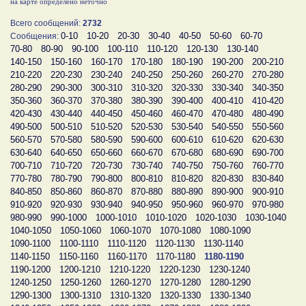
на карте определено неточно
Всего сообщений:
2732
0-10
10-20
20-30
30-40
40-50
50-60
60-70
Сообщения:
70-80
80-90
90-100
100-110
110-120
120-130
130-140
140-150
150-160
160-170
170-180
180-190
190-200
200-210
210-220
220-230
230-240
240-250
250-260
260-270
270-280
280-290
290-300
300-310
310-320
320-330
330-340
340-350
350-360
360-370
370-380
380-390
390-400
400-410
410-420
420-430
430-440
440-450
450-460
460-470
470-480
480-490
490-500
500-510
510-520
520-530
530-540
540-550
550-560
560-570
570-580
580-590
590-600
600-610
610-620
620-630
630-640
640-650
650-660
660-670
670-680
680-690
690-700
700-710
710-720
720-730
730-740
740-750
750-760
760-770
770-780
780-790
790-800
800-810
810-820
820-830
830-840
840-850
850-860
860-870
870-880
880-890
890-900
900-910
910-920
920-930
930-940
940-950
950-960
960-970
970-980
980-990
990-1000
1000-1010
1010-1020
1020-1030
1030-1040
1040-1050
1050-1060
1060-1070
1070-1080
1080-1090
1090-1100
1100-1110
1110-1120
1120-1130
1130-1140
1140-1150
1150-1160
1160-1170
1170-1180
1180-1190
1190-1200
1200-1210
1210-1220
1220-1230
1230-1240
1240-1250
1250-1260
1260-1270
1270-1280
1280-1290
1290-1300
1300-1310
1310-1320
1320-1330
1330-1340