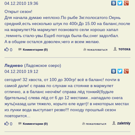
04.12.2010 19:36
Открыт сезон!
Для начала думаю неплохо.По рыбе 3кг.полосатого.Окунь
средний,есть несколько штук по 400г.До 15.00 на баланс,после
на мармулет.На мармулет позновато сели хорошо хапал
,темнеть стало-увы.Ещеб погода была-бы,снег задолбал.
А в общем остался доволен,чего и всем желаю.
Нравится
тотоха
0
Комментарии (0)
пожаловаться
Леднево
(Ладожское озеро)
04.12.2010 19:12
сегодня! 32 хвоста, от 100 до 300гр! всё в баланс! почти в
самой дали! с права по слухам на стоянке в мармулет
отлично, а в баланс неочём! справа лёд тонкий(будьте
бдительны) слева лёд от 6 до 12 местами...нападало снега
жуть(назад шли тяжело, корыто еле едет)! в некоторых местах
из лунки вода выступает резво!!! походу прошлый сезон
повторится...
Нравится
zaletniy
0
Комментарии (0)
пожаловаться