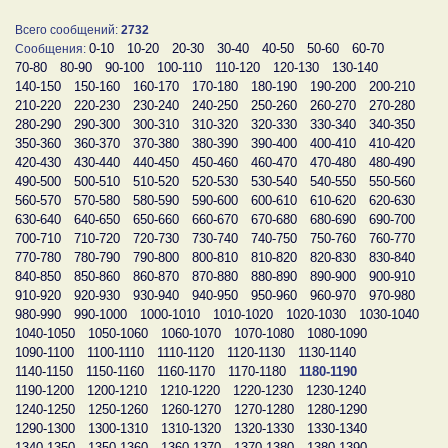
Всего сообщений:
2732
0-10
10-20
20-30
30-40
40-50
50-60
60-70
Сообщения:
70-80
80-90
90-100
100-110
110-120
120-130
130-140
140-150
150-160
160-170
170-180
180-190
190-200
200-210
210-220
220-230
230-240
240-250
250-260
260-270
270-280
280-290
290-300
300-310
310-320
320-330
330-340
340-350
350-360
360-370
370-380
380-390
390-400
400-410
410-420
420-430
430-440
440-450
450-460
460-470
470-480
480-490
490-500
500-510
510-520
520-530
530-540
540-550
550-560
560-570
570-580
580-590
590-600
600-610
610-620
620-630
630-640
640-650
650-660
660-670
670-680
680-690
690-700
700-710
710-720
720-730
730-740
740-750
750-760
760-770
770-780
780-790
790-800
800-810
810-820
820-830
830-840
840-850
850-860
860-870
870-880
880-890
890-900
900-910
910-920
920-930
930-940
940-950
950-960
960-970
970-980
980-990
990-1000
1000-1010
1010-1020
1020-1030
1030-1040
1040-1050
1050-1060
1060-1070
1070-1080
1080-1090
1090-1100
1100-1110
1110-1120
1120-1130
1130-1140
1140-1150
1150-1160
1160-1170
1170-1180
1180-1190
1190-1200
1200-1210
1210-1220
1220-1230
1230-1240
1240-1250
1250-1260
1260-1270
1270-1280
1280-1290
1290-1300
1300-1310
1310-1320
1320-1330
1330-1340
1340-1350
1350-1360
1360-1370
1370-1380
1380-1390