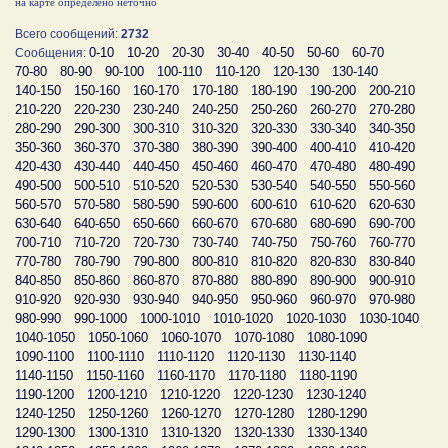
на карте определено неточно
Всего сообщений:
2732
0-10
10-20
20-30
30-40
40-50
50-60
60-70
Сообщения:
70-80
80-90
90-100
100-110
110-120
120-130
130-140
140-150
150-160
160-170
170-180
180-190
190-200
200-210
210-220
220-230
230-240
240-250
250-260
260-270
270-280
280-290
290-300
300-310
310-320
320-330
330-340
340-350
350-360
360-370
370-380
380-390
390-400
400-410
410-420
420-430
430-440
440-450
450-460
460-470
470-480
480-490
490-500
500-510
510-520
520-530
530-540
540-550
550-560
560-570
570-580
580-590
590-600
600-610
610-620
620-630
630-640
640-650
650-660
660-670
670-680
680-690
690-700
700-710
710-720
720-730
730-740
740-750
750-760
760-770
770-780
780-790
790-800
800-810
810-820
820-830
830-840
840-850
850-860
860-870
870-880
880-890
890-900
900-910
910-920
920-930
930-940
940-950
950-960
960-970
970-980
980-990
990-1000
1000-1010
1010-1020
1020-1030
1030-1040
1040-1050
1050-1060
1060-1070
1070-1080
1080-1090
1090-1100
1100-1110
1110-1120
1120-1130
1130-1140
1140-1150
1150-1160
1160-1170
1170-1180
1180-1190
1190-1200
1200-1210
1210-1220
1220-1230
1230-1240
1240-1250
1250-1260
1260-1270
1270-1280
1280-1290
1290-1300
1300-1310
1310-1320
1320-1330
1330-1340