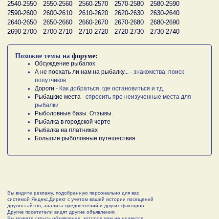
2540-2550
2550-2560
2560-2570
2570-2580
2580-2590
2590-2600
2600-2610
2610-2620
2620-2630
2630-2640
2640-2650
2650-2660
2660-2670
2670-2680
2680-2690
2690-2700
2700-2710
2710-2720
2720-2730
2730-2740
Похожие темы на
форуме:
Обсуждение рыбалок
А не поехать ли нам на рыбалку...
- знакомства, поиск
попутчиков
Дороги
- Как добраться, где остановиться и тд.
Рыбацкие места
- спросить про неизученные места для
рыбалки
Рыболовные базы. Отзывы.
Рыбалка в городской черте
Рыбалка на платниках
Большие рыболовные путешествия
Вы видите рекламу, подобранную персонально для вас
системой Яндекс.Директ с учетом вашей истории посещений
других сайтов, анализа предпочтений и других факторов.
Другие посетители видят другие объявления.
Вы можете скрыть объявление, которое вам не нравится,