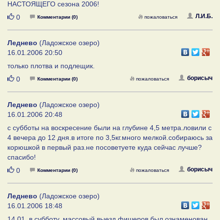
НАСТОЯЩЕГО сезона 2006!
Нравится
Л.И.Б.
0
Комментарии (0)
пожаловаться
Леднево
(Ладожское озеро)
16.01.2006 20:50
только плотва и подлещик.
Нравится
борисыч
0
Комментарии (0)
пожаловаться
Леднево
(Ладожское озеро)
16.01.2006 20:48
с субботы на воскресение были на глубине 4,5 метра.ловили с
4 вечера до 12 дня.в итоге по 3,5кг.много мелкой.собираюсь за
корюшкой в первый раз.не посоветуете куда сейчас лучше?
спасибо!
Нравится
борисыч
0
Комментарии (0)
пожаловаться
Леднево
(Ладожское озеро)
16.01.2006 18:48
14.01, в субботу, массовый выезд фишеров был ознаменован