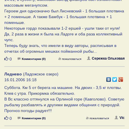
массовым мегачупсом.
Героем дня однозначно был Лисневский - 1 большая плотвина
+ 2 поменьше. А также Бамбук - 1 большая плотвина + 1
поменьше.
Некоторые гордо показывали 1-2 ершей - ушли таки от нуля!
Да, 2 раза в жизни я была на Ладоге и оба раза коллективный
чупс.
Теперь буду знать, что имели в виду авторы, расписывая в
отчетах об огромных мешках пойманной рыбы...
Нравится
Сережка Ольховая
0
Комментарии (0)
пожаловаться
Леднево
(Ладожское озеро)
16.01.2006 16:18
Суббота. Км 5 от берега на машине. На двоих - 3,5 кг плотвы.
Клев с утра. Прикормка обязательно.
В Вс классно оттянулся на Орлиной горе (Кавголово). Советую
рыбалку разбавлять и другими видами общения с природой.
Прогноз погоды радует!!!
Нравится
Vic
0
Комментарии (0)
пожаловаться