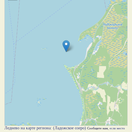
Леднево на карте региона: (Ладожское озеро)
Сообщите нам
, если место