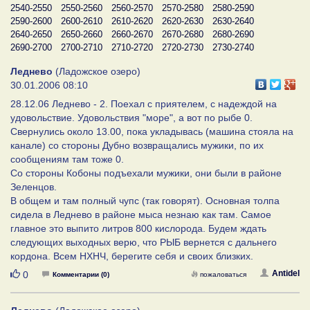
2540-2550
2550-2560
2560-2570
2570-2580
2580-2590
2590-2600
2600-2610
2610-2620
2620-2630
2630-2640
2640-2650
2650-2660
2660-2670
2670-2680
2680-2690
2690-2700
2700-2710
2710-2720
2720-2730
2730-2740
Леднево
(Ладожское озеро)
30.01.2006 08:10
28.12.06 Леднево - 2. Поехал с приятелем, с надеждой на
удовольствие. Удовольствия "море", а вот по рыбе 0.
Свернулись около 13.00, пока укладывась (машина стояла на
канале) со стороны Дубно возвращались мужики, по их
сообщениям там тоже 0.
Со стороны Кобоны подъехали мужики, они были в районе
Зеленцов.
В общем и там полный чупс (так говорят). Основная толпа
сидела в Леднево в районе мыса незнаю как там. Самое
главное это выпито литров 800 кислорода. Будем ждать
следующих выходных верю, что РЫБ вернется с дальнего
кордона. Всем НХНЧ, берегите себя и своих близких.
Нравится
Antidel
0
Комментарии (0)
пожаловаться