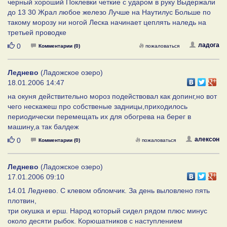
черный хороший Поклевки четкие с ударом в руку Выдержали
до 13 30 Жрал любое железо Лучше на Наутилус Больше по
такому морозу ни ногой Леска начинает цеплять наледь на
третьей проводке
Нравится
ладога
0
Комментарии (0)
пожаловаться
Леднево
(Ладожское озеро)
18.01.2006 14:47
на окуня действительно мороз подействовал как допинг,но вот
чего нескажеш про собственые задницы,приходилось
периодически перемещать их для обогрева на берег в
машину,а так балдеж
Нравится
алексон
0
Комментарии (0)
пожаловаться
Леднево
(Ладожское озеро)
17.01.2006 09:10
14.01 Леднево. С клевом обломчик. За день выловлено пять
плотвин,
три окушка и ерш. Народ который сидел рядом плюс минус
около десяти рыбок. Корюшатников с наступлением