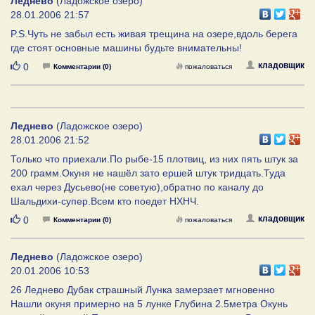
Леднево
(Ладожское озеро)
28.01.2006 21:57
P.S.Чуть не забыл есть живая трещина на озере,вдоль берега
где стоят основные машины будьте внимательны!
Нравится
кладовщик
0
Комментарии (0)
пожаловаться
Леднево
(Ладожское озеро)
28.01.2006 21:52
Только что приехали.По рыбе-15 плотвиц, из них пять штук за
200 грамм.Окуня не нашёл зато ершей штук тридцать.Туда
ехал через Дусьево(не советую),обратно по каналу до
Шальдихи-супер.Всем кто поедет НХНЧ.
Нравится
кладовщик
0
Комментарии (0)
пожаловаться
Леднево
(Ладожское озеро)
20.01.2006 10:53
26 Леднево Дубак страшный Лунка замерзает мгновенно
Нашли окуня примерно на 5 лунке Глубина 2.5метра Окунь