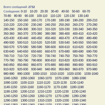
Всего сообщений:
2732
0-10
10-20
20-30
30-40
40-50
50-60
60-70
Сообщения:
70-80
80-90
90-100
100-110
110-120
120-130
130-140
140-150
150-160
160-170
170-180
180-190
190-200
200-210
210-220
220-230
230-240
240-250
250-260
260-270
270-280
280-290
290-300
300-310
310-320
320-330
330-340
340-350
350-360
360-370
370-380
380-390
390-400
400-410
410-420
420-430
430-440
440-450
450-460
460-470
470-480
480-490
490-500
500-510
510-520
520-530
530-540
540-550
550-560
560-570
570-580
580-590
590-600
600-610
610-620
620-630
630-640
640-650
650-660
660-670
670-680
680-690
690-700
700-710
710-720
720-730
730-740
740-750
750-760
760-770
770-780
780-790
790-800
800-810
810-820
820-830
830-840
840-850
850-860
860-870
870-880
880-890
890-900
900-910
910-920
920-930
930-940
940-950
950-960
960-970
970-980
980-990
990-1000
1000-1010
1010-1020
1020-1030
1030-1040
1040-1050
1050-1060
1060-1070
1070-1080
1080-1090
1090-1100
1100-1110
1110-1120
1120-1130
1130-1140
1140-1150
1150-1160
1160-1170
1170-1180
1180-1190
1190-1200
1200-1210
1210-1220
1220-1230
1230-1240
1240-1250
1250-1260
1260-1270
1270-1280
1280-1290
1290-1300
1300-1310
1310-1320
1320-1330
1330-1340
1340-1350
1350-1360
1360-1370
1370-1380
1380-1390