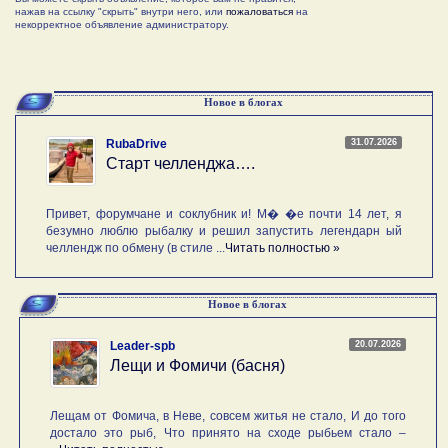
нажав на ссылку "скрыть" внутри него, или
пожаловаться
на
некорректное объявление администратору.
Новое в блогах
31.07.2026
RubaDrive
Старт челленджа….
Привет, форумчане и соклубник и! М� �е почти 14 лет, я
безумно люблю рыбалку и решил запустить легендарн ый
челлендж по обмену (в стиле ...
Читать полностью »
Новое в блогах
20.07.2026
Leader-spb
Лещи и Фомичи (басня)
Лещам от Фомича, в Неве, совсем житья не стало, И до того
достало это рыб, Что принято на сходе рыбьем стало –