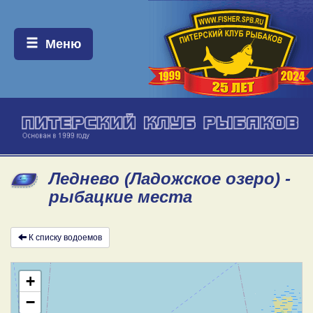
Меню:
Меню
Леднево (Ладожское озеро) -
рыбацкие места
К списку водоемов
+
−