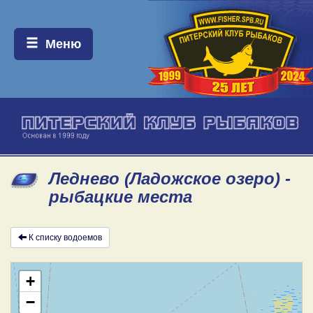
Меню:
Меню
Леднево (Ладожское озеро) -
рыбацкие места
К списку водоемов
+
−