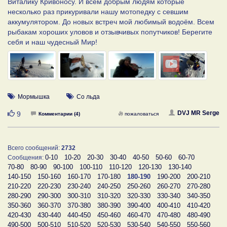
Виталику Кривоносу. И всем добрым людям которые
несколько раз прикуривали нашу мотопедку с севшим
аккумулятором. До новых встреч мой любимый водоём. Всем
рыбакам хороших уловов и отзывчивых попутчиков! Берегите
себя и наш чудесный Мир!
Мормышка
Со льда
Нравится
DVJ MR Serge
9
Комментарии (4)
пожаловаться
Всего сообщений:
2732
0-10
10-20
20-30
30-40
40-50
50-60
60-70
Сообщения:
70-80
80-90
90-100
100-110
110-120
120-130
130-140
140-150
150-160
160-170
170-180
180-190
190-200
200-210
210-220
220-230
230-240
240-250
250-260
260-270
270-280
280-290
290-300
300-310
310-320
320-330
330-340
340-350
350-360
360-370
370-380
380-390
390-400
400-410
410-420
420-430
430-440
440-450
450-460
460-470
470-480
480-490
490-500
500-510
510-520
520-530
530-540
540-550
550-560