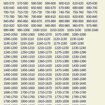
560-570
570-580
580-590
590-600
600-610
610-620
620-630
630-640
640-650
650-660
660-670
670-680
680-690
690-700
700-710
710-720
720-730
730-740
740-750
750-760
760-770
770-780
780-790
790-800
800-810
810-820
820-830
830-840
840-850
850-860
860-870
870-880
880-890
890-900
900-910
910-920
920-930
930-940
940-950
950-960
960-970
970-980
980-990
990-1000
1000-1010
1010-1020
1020-1030
1030-1040
1040-1050
1050-1060
1060-1070
1070-1080
1080-1090
1090-1100
1100-1110
1110-1120
1120-1130
1130-1140
1140-1150
1150-1160
1160-1170
1170-1180
1180-1190
1190-1200
1200-1210
1210-1220
1220-1230
1230-1240
1240-1250
1250-1260
1260-1270
1270-1280
1280-1290
1290-1300
1300-1310
1310-1320
1320-1330
1330-1340
1340-1350
1350-1360
1360-1370
1370-1380
1380-1390
1390-1400
1400-1410
1410-1420
1420-1430
1430-1440
1440-1450
1450-1460
1460-1470
1470-1480
1480-1490
1490-1500
1500-1510
1510-1520
1520-1530
1530-1540
1540-1550
1550-1560
1560-1570
1570-1580
1580-1590
1590-1600
1600-1610
1610-1620
1620-1630
1630-1640
1640-1650
1650-1660
1660-1670
1670-1680
1680-1690
1690-1700
1700-1710
1710-1720
1720-1730
1730-1740
1740-1750
1750-1760
1760-1770
1770-1780
1780-1790
1790-1800
1800-1810
1810-1820
1820-1830
1830-1840