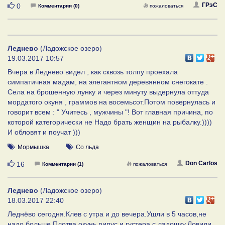
Нравится
ГРэС
0
Комментарии (0)
пожаловаться
Леднево
(Ладожское озеро)
19.03.2017 10:57
Вчера в Леднево видел , как сквозь толпу проехала
симпатичная мадам, на элегантном деревянном снегокате .
Села на брошенную лунку и через минуту выдернула оттуда
мордатого окуня , граммов на восемьсот.Потом повернулась и
говорит всем : " Учитесь , мужчины "! Вот главная причина, по
которой категорически не Надо брать женщин на рыбалку.))))
И обловят и поучат )))
Мормышка
Со льда
Нравится
Don Carlos
16
Комментарии (1)
пожаловаться
Леднево
(Ладожское озеро)
18.03.2017 22:40
Леднёво сегодня.Клев с утра и до вечера.Ушли в 5 часов,не
надо больше.Плотва,окунь,рипус и густера с ладошку.Ловили