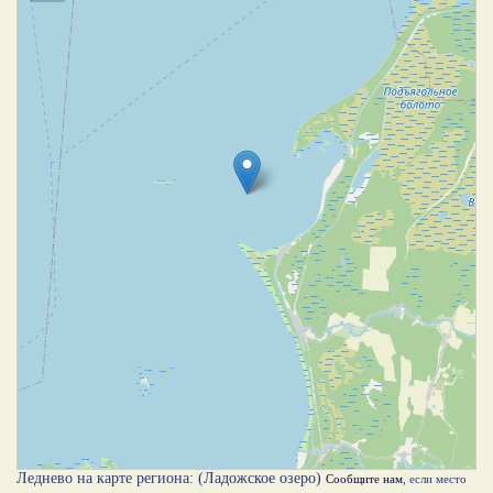
Леднево на карте региона: (Ладожское озеро)
Сообщите нам
, если место