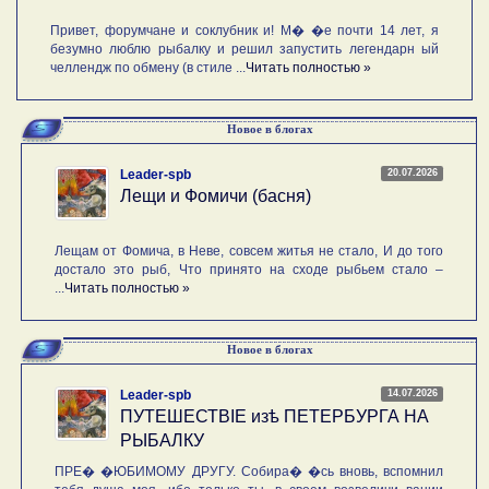
Привет, форумчане и соклубник и! М� �е почти 14 лет, я
безумно люблю рыбалку и решил запустить легендарн ый
челлендж по обмену (в стиле ...
Читать полностью »
Новое в блогах
20.07.2026
Leader-spb
Лещи и Фомичи (басня)
Лещам от Фомича, в Неве, совсем житья не стало, И до того
достало это рыб, Что принято на сходе рыбьем стало –
...
Читать полностью »
Новое в блогах
14.07.2026
Leader-spb
ПУТЕШЕСТВIE изѣ ПЕТЕРБУРГА НА
РЫБАЛКУ
ПРЕ� �ЮБИМОМУ ДРУГУ. Собира� �сь вновь, вспомнил