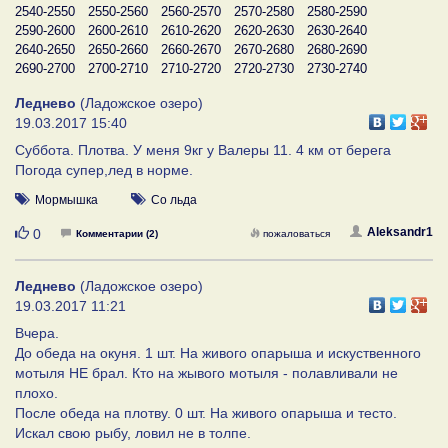
2540-2550
2550-2560
2560-2570
2570-2580
2580-2590
2590-2600
2600-2610
2610-2620
2620-2630
2630-2640
2640-2650
2650-2660
2660-2670
2670-2680
2680-2690
2690-2700
2700-2710
2710-2720
2720-2730
2730-2740
Леднево
(Ладожское озеро)
19.03.2017 15:40
Суббота. Плотва. У меня 9кг у Валеры 11. 4 км от берега
Погода супер,лед в норме.
Мормышка
Со льда
Нравится
Aleksandr1
0
Комментарии (2)
пожаловаться
Леднево
(Ладожское озеро)
19.03.2017 11:21
Вчера.
До обеда на окуня. 1 шт. На живого опарыша и искуственного
мотыля НЕ брал. Кто на жывого мотыля - полавливали не
плохо.
После обеда на плотву. 0 шт. На живого опарыша и тесто.
Искал свою рыбу, ловил не в толпе.