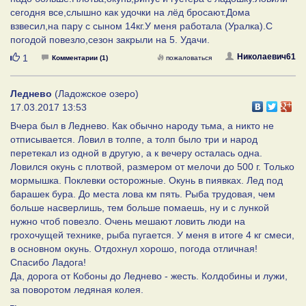
сегодня все,слышно как удочки на лёд бросают.Дома
взвесил,на пару с сыном 14кг.У меня работала (Уралка).С
погодой повезло,сезон закрыли на 5. Удачи.
Нравится
Николаевич61
1
Комментарии (1)
пожаловаться
Леднево
(Ладожское озеро)
17.03.2017 13:53
Вчера был в Леднево. Как обычно народу тьма, а никто не
отписывается. Ловил в толпе, а толп было три и народ
перетекал из одной в другую, а к вечеру осталась одна.
Ловился окунь с плотвой, размером от мелочи до 500 г. Только
мормышка. Поклевки осторожные. Окунь в пиявках. Лед под
барашек бура. До места лова км пять. Рыба трудовая, чем
больше насверлишь, тем больше помаешь, ну и с лункой
нужно чтоб повезло. Очень мешают ловить люди на
грохочущей технике, рыба пугается. У меня в итоге 4 кг смеси,
в основном окунь. Отдохнул хорошо, погода отличная!
Спасибо Ладога!
Да, дорога от Кобоны до Леднево - жесть. Колдобины и лужи,
за поворотом ледяная колея.