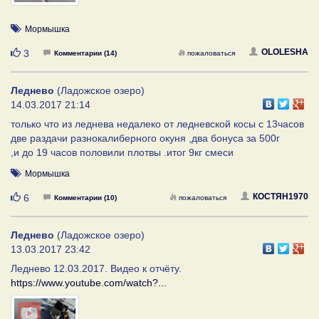
Мормышка
Нравится
OLOLESHA
3
Комментарии (14)
пожаловаться
Леднево
(Ладожское озеро)
14.03.2017 21:14
только что из леднева недалеко от ледневской косы c 13часов
две раздачи разнокалиберного окуня ,два бонуса за 500г
,и до 19 часов половили плотвы .итог 9кг смеси
Мормышка
Нравится
КОСТЯН1970
6
Комментарии (10)
пожаловаться
Леднево
(Ладожское озеро)
13.03.2017 23:42
Леднево 12.03.2017. Видео к отчёту.
https://www.youtube.com/watch?...