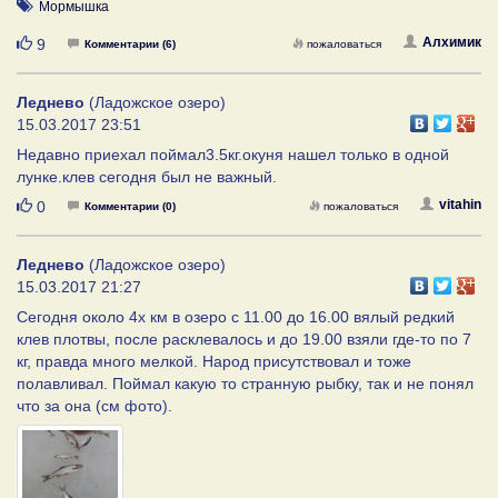
Мормышка
Нравится
Алхимик
9
Комментарии (6)
пожаловаться
Леднево
(Ладожское озеро)
15.03.2017 23:51
Недавно приехал поймал3.5кг.окуня нашел только в одной
лунке.клев сегодня был не важный.
Нравится
vitahin
0
Комментарии (0)
пожаловаться
Леднево
(Ладожское озеро)
15.03.2017 21:27
Сегодня около 4х км в озеро с 11.00 до 16.00 вялый редкий
клев плотвы, после расклевалось и до 19.00 взяли где-то по 7
кг, правда много мелкой. Народ присутствовал и тоже
полавливал. Поймал какую то странную рыбку, так и не понял
что за она (см фото).