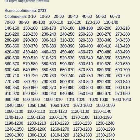
на карте определено неточно
Всего сообщений:
2732
0-10
10-20
20-30
30-40
40-50
50-60
60-70
Сообщения:
70-80
80-90
90-100
100-110
110-120
120-130
130-140
140-150
150-160
160-170
170-180
180-190
190-200
200-210
210-220
220-230
230-240
240-250
250-260
260-270
270-280
280-290
290-300
300-310
310-320
320-330
330-340
340-350
350-360
360-370
370-380
380-390
390-400
400-410
410-420
420-430
430-440
440-450
450-460
460-470
470-480
480-490
490-500
500-510
510-520
520-530
530-540
540-550
550-560
560-570
570-580
580-590
590-600
600-610
610-620
620-630
630-640
640-650
650-660
660-670
670-680
680-690
690-700
700-710
710-720
720-730
730-740
740-750
750-760
760-770
770-780
780-790
790-800
800-810
810-820
820-830
830-840
840-850
850-860
860-870
870-880
880-890
890-900
900-910
910-920
920-930
930-940
940-950
950-960
960-970
970-980
980-990
990-1000
1000-1010
1010-1020
1020-1030
1030-1040
1040-1050
1050-1060
1060-1070
1070-1080
1080-1090
1090-1100
1100-1110
1110-1120
1120-1130
1130-1140
1140-1150
1150-1160
1160-1170
1170-1180
1180-1190
1190-1200
1200-1210
1210-1220
1220-1230
1230-1240
1240-1250
1250-1260
1260-1270
1270-1280
1280-1290
1290-1300
1300-1310
1310-1320
1320-1330
1330-1340