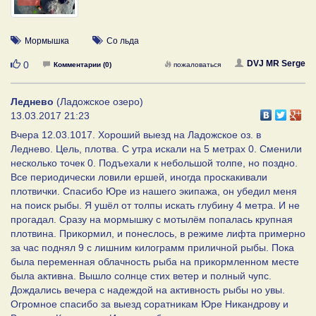
Мормышка
Со льда
Нравится
DVJ MR Serge
0
Комментарии (0)
пожаловаться
Леднево
(Ладожское озеро)
13.03.2017 21:23
Вчера 12.03.1017. Хороший выезд на Ладожское оз. в
Леднево. Цель, плотва. С утра искали на 5 метрах 0. Сменили
несколько точек 0. Подъехали к небольшой толпе, но поздно.
Все периодически ловили ершей, иногда проскакивали
плотвички. Спасибо Юре из нашего экипажа, он убедил меня
на поиск рыбы. Я ушёл от толпы искать глубину 4 метра. И не
прогадал. Сразу на мормышку с мотылём попалась крупная
плотвина. Прикормил, и понеслось, в режиме лифта примерно
за час поднял 9 с лишним килограмм приличной рыбы. Пока
была переменная облачность рыба на прикормленном месте
была активна. Вышло солнце стих ветер и полный чупс.
Дождались вечера с надеждой на активность рыбы но увы.
Огромное спасибо за выезд соратникам Юре Никандрову и