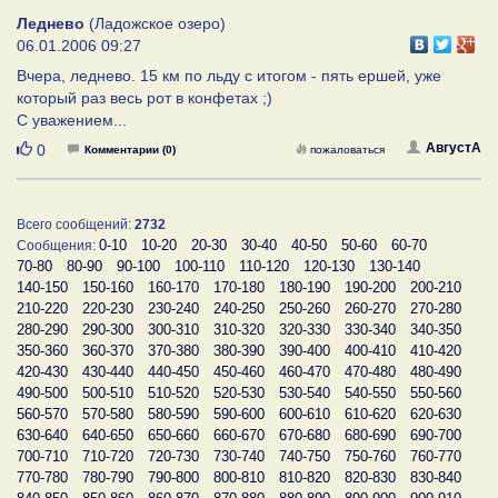
Леднево
(Ладожское озеро)
06.01.2006 09:27
Вчера, леднево. 15 км по льду с итогом - пять ершей, уже
который раз весь рот в конфетах ;)
С уважением...
Нравится
АвгустА
0
Комментарии (0)
пожаловаться
Всего сообщений:
2732
0-10
10-20
20-30
30-40
40-50
50-60
60-70
Сообщения:
70-80
80-90
90-100
100-110
110-120
120-130
130-140
140-150
150-160
160-170
170-180
180-190
190-200
200-210
210-220
220-230
230-240
240-250
250-260
260-270
270-280
280-290
290-300
300-310
310-320
320-330
330-340
340-350
350-360
360-370
370-380
380-390
390-400
400-410
410-420
420-430
430-440
440-450
450-460
460-470
470-480
480-490
490-500
500-510
510-520
520-530
530-540
540-550
550-560
560-570
570-580
580-590
590-600
600-610
610-620
620-630
630-640
640-650
650-660
660-670
670-680
680-690
690-700
700-710
710-720
720-730
730-740
740-750
750-760
760-770
770-780
780-790
790-800
800-810
810-820
820-830
830-840