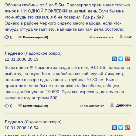
Обошли глубины от 3 до 5,5м. Просверлил хрен знает сколько
лунок и НИ ОДНОЙ ПОКЛЕВКИ за целый день.Если бы мне
кто-нибудь это сказал, я б не поверил. Где рыба?
Однако в районе Черного сидело много народа, если кто-
нибудь оттуда читает это, напишите как там дела обстояли.
Нравится
sew
0
Комментарии (0)
пожаловаться
Леднево
(Ладожское озеро)
12.01.2006 20:19
Всем привет!!! Немного запаздалый отчет, 9.01.06. поехали на
рыбалку, на окуня.Взял с собой на всякий случай 7 жерлиц,
поставил в озере вдоль тресты, глубина 70-80 см. Был с
приятелем, если бы не он произашел бы облом, вобщем
щюка долбанула на 10.600. Руки все изрезаны, клюнула на
живца на окуня грамм 300.
Нравится
Деникин
0
Комментарии (0)
пожаловаться
Леднево
(Ладожское озеро)
10.01.2006 16:54
в прздники был в Леднево.Лигово.леднево 4кг окунь.лигово