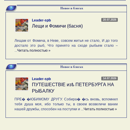
Новое в блогах
20.07.2026
Leader-spb
Лещи и Фомичи (басня)
Лещам от Фомича, в Неве, совсем житья не стало, И до того
достало это рыб, Что принято на сходе рыбьем стало –
...
Читать полностью »
Новое в блогах
14.07.2026
Leader-spb
ПУТЕШЕСТВIE изѣ ПЕТЕРБУРГА НА
РЫБАЛКУ
ПРЕ� �ЮБИМОМУ ДРУГУ. Собира� �сь вновь, вспомнил
тебя душа моя, ибо только ты, в своем возвеличи вании
нашей дружбы, способен на поступки и ...
Читать полностью »