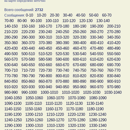
на карте определено неточно
Всего сообщений:
2732
0-10
10-20
20-30
30-40
40-50
50-60
60-70
Сообщения:
70-80
80-90
90-100
100-110
110-120
120-130
130-140
140-150
150-160
160-170
170-180
180-190
190-200
200-210
210-220
220-230
230-240
240-250
250-260
260-270
270-280
280-290
290-300
300-310
310-320
320-330
330-340
340-350
350-360
360-370
370-380
380-390
390-400
400-410
410-420
420-430
430-440
440-450
450-460
460-470
470-480
480-490
490-500
500-510
510-520
520-530
530-540
540-550
550-560
560-570
570-580
580-590
590-600
600-610
610-620
620-630
630-640
640-650
650-660
660-670
670-680
680-690
690-700
700-710
710-720
720-730
730-740
740-750
750-760
760-770
770-780
780-790
790-800
800-810
810-820
820-830
830-840
840-850
850-860
860-870
870-880
880-890
890-900
900-910
910-920
920-930
930-940
940-950
950-960
960-970
970-980
980-990
990-1000
1000-1010
1010-1020
1020-1030
1030-1040
1040-1050
1050-1060
1060-1070
1070-1080
1080-1090
1090-1100
1100-1110
1110-1120
1120-1130
1130-1140
1140-1150
1150-1160
1160-1170
1170-1180
1180-1190
1190-1200
1200-1210
1210-1220
1220-1230
1230-1240
1240-1250
1250-1260
1260-1270
1270-1280
1280-1290
1290-1300
1300-1310
1310-1320
1320-1330
1330-1340