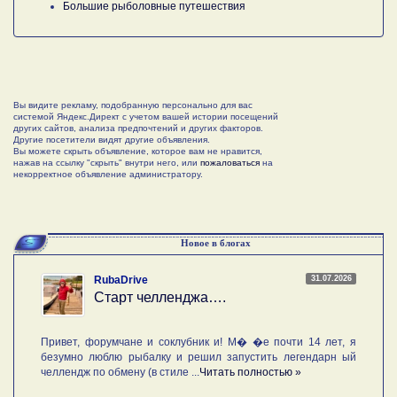
Большие рыболовные путешествия
Вы видите рекламу, подобранную персонально для вас
системой Яндекс.Директ с учетом вашей истории посещений
других сайтов, анализа предпочтений и других факторов.
Другие посетители видят другие объявления.
Вы можете скрыть объявление, которое вам не нравится,
нажав на ссылку "скрыть" внутри него, или
пожаловаться
на
некорректное объявление администратору.
Новое в блогах
31.07.2026
RubaDrive
Старт челленджа….
Привет, форумчане и соклубник и! М� �е почти 14 лет, я
безумно люблю рыбалку и решил запустить легендарн ый
челлендж по обмену (в стиле ...
Читать полностью »