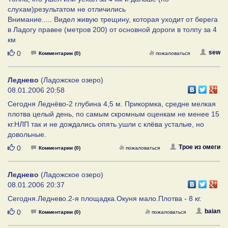
слухам)результатом не отличились
Внимание..... Видел живую трещину, которая уходит от берега
в Ладогу правее (метров 200) от основной дороги в толпу за 4
км
Нравится
sew
0
Комментарии (0)
пожаловаться
Леднево
(Ладожское озеро)
08.01.2006 20:58
Сегодня Леднёво-2 глубина 4,5 м. Прикормка, средне мелкая
плотва целый день, по самым скромным оценкам не менее 15
кг.НЛП так и не дождались опять ушли с клёва усталые, но
довольные.
Нравится
Трое из омеги
0
Комментарии (0)
пожаловаться
Леднево
(Ладожское озеро)
08.01.2006 20:37
Сегодня.Леднево.2-я площадка.Окуня мало.Плотва - 8 кг.
Нравится
baian
0
Комментарии (0)
пожаловаться