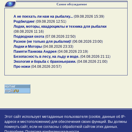
Самое обсуждаемое
А не поехать ли нам на рыбалку...
(
09.08.2026 15:39
)
Родбилдинг
(
09.08.2026 12:51
)
Лодки, моторы, квадроциклы и техника для рыбалки
(
08.08.2026 11:16
)
Подводная охота
(
07.08.2026 22:50
)
Разное (не только для рыбалки)!
(
06.08.2026 23:00
)
Лодки и Моторы
(
04.08.2026 23:33
)
Памяти Панкова Андрея
(
04.08.2026 23:19
)
Безопасность в лесу, на льду и воде.
(
04.08.2026 21:11
)
Экология и борьба с браконьерами.
(
04.08.2026 21:00
)
Про ножи
(
04.08.2026 20:57
)
Этот сайт использует метаданные пользователя (cookie, данные об IP-
адресе и местоположении) для обеспечения своих функций. Вы должны
покинуть сайт, если не согласны с обработкой сайтом этих данных.
Подробнее:
Политика конфиденциальности