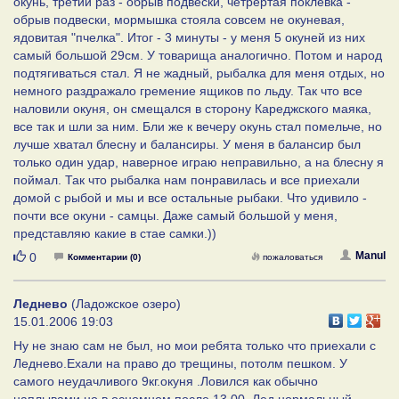
окунь, третий раз - обрыв подвески, четрертая поклевка -
обрыв подвески, мормышка стояла совсем не окуневая,
ядовитая "пчелка". Итог - 3 минуты - у меня 5 окуней из них
самый большой 29см. У товарища аналогично. Потом и народ
подтягиваться стал. Я не жадный, рыбалка для меня отдых, но
немного раздражало гремение ящиков по льду. Так что все
наловили окуня, он смещался в сторону Кареджского маяка,
все так и шли за ним. Бли же к вечеру окунь стал помельче, но
лучше хватал блесну и балансиры. У меня в балансир был
только один удар, наверное играю неправильно, а на блесну я
поймал. Так что рыбалка нам понравилась и все приехали
домой с рыбой и мы и все остальные рыбаки. Что удивило -
почти все окуни - самцы. Даже самый большой у меня,
представляю какие в стае самки.))
Нравится
Manul
0
Комментарии (0)
пожаловаться
Леднево
(Ладожское озеро)
15.01.2006 19:03
Ну не знаю сам не был, но мои ребята только что приехали с
Леднево.Ехали на право до трещины, потолм пешком. У
самого неудачливого 9кг.окуня .Ловился как обычно
наплывами,но в осномном после 13.00. Лед нормальный.