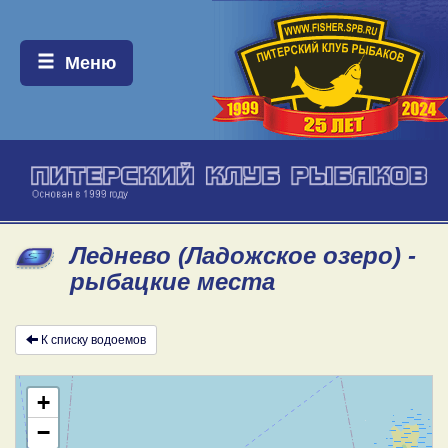
Меню:
Меню
Леднево (Ладожское озеро) -
рыбацкие места
К списку водоемов
+
−