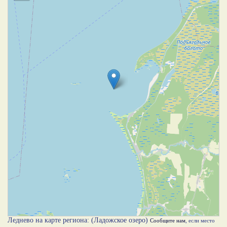
Леднево на карте региона: (Ладожское озеро)
Сообщите нам
, если место