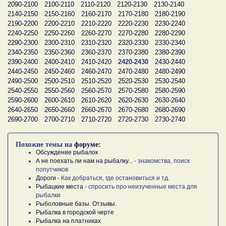
2090-2100
2100-2110
2110-2120
2120-2130
2130-2140
2140-2150
2150-2160
2160-2170
2170-2180
2180-2190
2190-2200
2200-2210
2210-2220
2220-2230
2230-2240
2240-2250
2250-2260
2260-2270
2270-2280
2280-2290
2290-2300
2300-2310
2310-2320
2320-2330
2330-2340
2340-2350
2350-2360
2360-2370
2370-2380
2380-2390
2390-2400
2400-2410
2410-2420
2420-2430
2430-2440
2440-2450
2450-2460
2460-2470
2470-2480
2480-2490
2490-2500
2500-2510
2510-2520
2520-2530
2530-2540
2540-2550
2550-2560
2560-2570
2570-2580
2580-2590
2590-2600
2600-2610
2610-2620
2620-2630
2630-2640
2640-2650
2650-2660
2660-2670
2670-2680
2680-2690
2690-2700
2700-2710
2710-2720
2720-2730
2730-2740
Похожие темы на
форуме:
Обсуждение рыбалок
А не поехать ли нам на рыбалку...
- знакомства, поиск
попутчиков
Дороги
- Как добраться, где остановиться и тд.
Рыбацкие места
- спросить про неизученные места для
рыбалки
Рыболовные базы. Отзывы.
Рыбалка в городской черте
Рыбалка на платниках