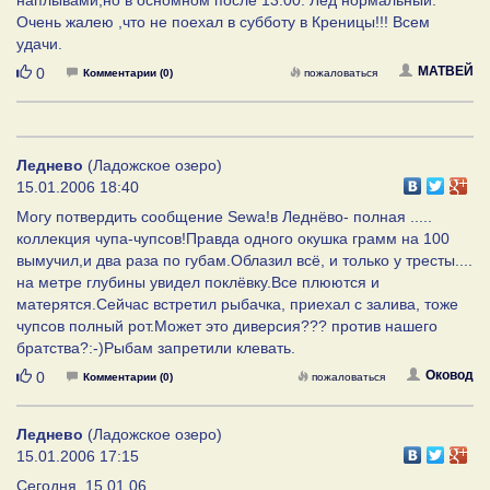
Очень жалею ,что не поехал в субботу в Креницы!!! Всем
удачи.
Нравится
МАТВЕЙ
0
Комментарии (0)
пожаловаться
Леднево
(Ладожское озеро)
15.01.2006 18:40
Могу потвердить сообщение Sewa!в Леднёво- полная .....
коллекция чупа-чупсов!Правда одного окушка грамм на 100
вымучил,и два раза по губам.Облазил всё, и только у тресты....
на метре глубины увидел поклёвку.Все плюются и
матерятся.Сейчас встретил рыбачка, приехал с залива, тоже
чупсов полный рот.Может это диверсия??? против нашего
братства?:-)Рыбам запретили клевать.
Нравится
Оковод
0
Комментарии (0)
пожаловаться
Леднево
(Ладожское озеро)
15.01.2006 17:15
Сегодня, 15.01.06