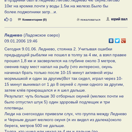
10кг на кромке.почти у воды 1.5м.на железо.Было бы
более.поджопники затр...и.
Нравится
юрий вал
0
Комментарии (0)
пожаловаться
Леднево
(Ладожское озеро)
09.01.2006 19:46
Сегодня 9.01.06. Леднево, стоянка 2. Учитывая ошибки
предыдущей рыбалки не пошел в толпу за 4 км, а взял правее
прошел 1,8 км и засверлился на глубине около 3 метров,
сменив пару мест напал на рыбу (что интересно, окунь
начинал брать только после 10-15 минут активной игры
мормышкой и один за другим)Вот так сидел, играл через 10-
15 минут вынимал от 1 до 8 окуней с лунки одного за другим,
затем клёв прекращался и я шел дальше.
Результат: чуть больше 30 отборных окуней (мелких почти не
было отпустил штук 5) один здоровый подлещик и три
плотвицы.
Люди на снегоходах привезли слух, что группа между Леднево
и Черным душит мелкого окуня (я их видел из далека)около
берега, метров 500 не дальше.
Толпа, кто ушел или уехал за 4 км и дальше (по