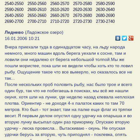
2540-2550
2550-2560
2560-2570
2570-2580
2580-2590
2590-2600
2600-2610
2610-2620
2620-2630
2630-2640
2640-2650
2650-2660
2660-2670
2670-2680
2680-2690
2690-2700
2700-2710
2710-2720
2720-2730
2730-2740
Леднево
(Ладожское озеро)
16.01.2006 10:21
Вчера приехали туда в одинадцатом часу, на льду народа
немного, много машин вдоль берега уехали к сосне, там и
ловили они недалеко от берега небольшой толпой.Мы же
пошли мористее, пока шли не видели чтобы хоть кто то ловил
рыбу. Ощущение такое что все вымерло, но оказалось все не
так...
После нескольких проб половить рыбу, нас было трое и всего
один бур, так что не побегаешь в поисках, мы всё же нашли
окуня, хотя шли на лунки, где неделю назад клевала неплохая
плотва. Ориентир - не доходя 4-х палаток каких то там 70
метров. Кто был - тот знает, там на палке еще флаг из тряпки
весит. Я первым делом опустил одну удочку на опарыша и во
вторую лунку высыпал один раз прикормку. Опускаю вторую
удочку - леска провисла... Вытаскиваю - окунь. Не опуская
удочки берусь за вторую, чуть приподнял - поклевка, опять