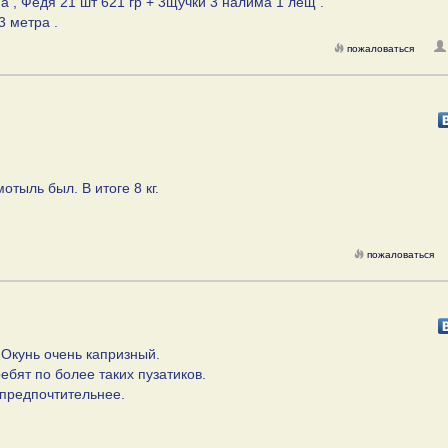
а , Федя 21 шт 621 гр + 3щучки 3 налима 1 лещ .
3 метра .
пожаловаться
тыль был. В итоге 8 кг.
пожаловаться
 Окунь очень капризный.
ребят по более таких пузатиков.
 предпочтительнее.