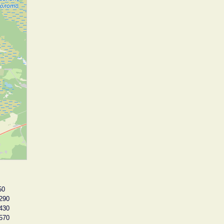
50
290
430
570