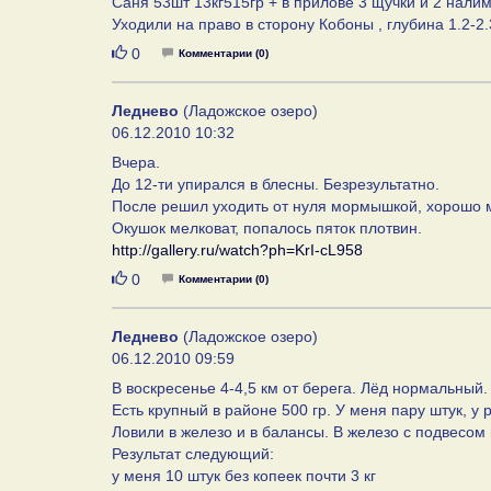
Саня 53шт 13кг515гр + в прилове 3 щучки и 2 налим
Уходили на право в сторону Кобоны , глубина 1.2-2.
Нравится
0
Комментарии (0)
Леднево
(Ладожское озеро)
06.12.2010 10:32
Вчера.
До 12-ти упирался в блесны. Безрезультатно.
После решил уходить от нуля мормышкой, хорошо мо
Окушок мелковат, попалось пяток плотвин.
http://gallery.ru/watch?ph=KrI-cL958
Нравится
0
Комментарии (0)
Леднево
(Ладожское озеро)
06.12.2010 09:59
В воскресенье 4-4,5 км от берега. Лёд нормальный.
Есть крупный в районе 500 гр. У меня пару штук, у 
Ловили в железо и в балансы. В железо с подвесом
Результат следующий:
у меня 10 штук без копеек почти 3 кг