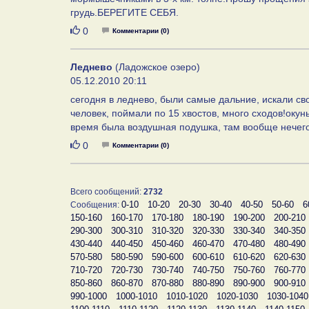
грудь.БЕРЕГИТЕ СЕБЯ.
Нравится
0
Комментарии (0)
Леднево
(Ладожское озеро)
05.12.2010 20:11
сегодня в леднево, были самые дальние, искали сво
человек, поймали по 15 хвостов, много сходов!окунь 
время была воздушная подушка, там вообще нечего!) 
Нравится
0
Комментарии (0)
Всего сообщений:
2732
0-10
10-20
20-30
30-40
40-50
50-60
6
Сообщения:
150-160
160-170
170-180
180-190
190-200
200-210
290-300
300-310
310-320
320-330
330-340
340-350
430-440
440-450
450-460
460-470
470-480
480-490
570-580
580-590
590-600
600-610
610-620
620-630
710-720
720-730
730-740
740-750
750-760
760-770
850-860
860-870
870-880
880-890
890-900
900-910
990-1000
1000-1010
1010-1020
1020-1030
1030-1040