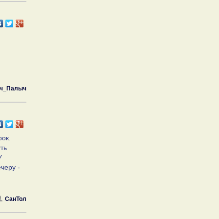
ч_Палыч
рок.
уть
У
черу -
СанТол