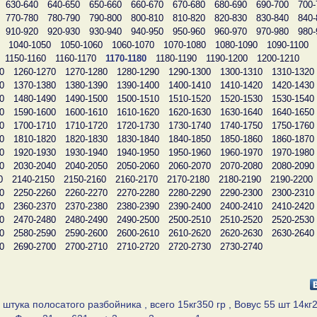
630-640
640-650
650-660
660-670
670-680
680-690
690-700
700-
770-780
780-790
790-800
800-810
810-820
820-830
830-840
840-
910-920
920-930
930-940
940-950
950-960
960-970
970-980
980-
1040-1050
1050-1060
1060-1070
1070-1080
1080-1090
1090-1100
1150-1160
1160-1170
1170-1180
1180-1190
1190-1200
1200-1210
0
1260-1270
1270-1280
1280-1290
1290-1300
1300-1310
1310-1320
0
1370-1380
1380-1390
1390-1400
1400-1410
1410-1420
1420-1430
0
1480-1490
1490-1500
1500-1510
1510-1520
1520-1530
1530-1540
0
1590-1600
1600-1610
1610-1620
1620-1630
1630-1640
1640-1650
0
1700-1710
1710-1720
1720-1730
1730-1740
1740-1750
1750-1760
0
1810-1820
1820-1830
1830-1840
1840-1850
1850-1860
1860-1870
0
1920-1930
1930-1940
1940-1950
1950-1960
1960-1970
1970-1980
0
2030-2040
2040-2050
2050-2060
2060-2070
2070-2080
2080-2090
0
2140-2150
2150-2160
2160-2170
2170-2180
2180-2190
2190-2200
0
2250-2260
2260-2270
2270-2280
2280-2290
2290-2300
2300-2310
0
2360-2370
2370-2380
2380-2390
2390-2400
2400-2410
2410-2420
0
2470-2480
2480-2490
2490-2500
2500-2510
2510-2520
2520-2530
0
2580-2590
2590-2600
2600-2610
2610-2620
2620-2630
2630-2640
0
2690-2700
2700-2710
2710-2720
2720-2730
2730-2740
штука полосатого разбойника , всего 15кг350 гр , Вовус 55 шт 14кг2