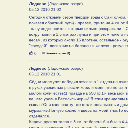
Леднево
(Ладожское озеро)
05.12.2010 21:02
Сегодня открыли сезон твердой воды с СанТол-ом.
показал обратный путь) - правее, где-то на 4 км от
толпу поджопников, которые сильно раздражали...
вокруг меня в 1,5 метрах лунки и при этом ничего н
весам, из которых около 15 плотвин, остальное - оку
"соседей", ловивших на балансы и железо - результ
Нравится
0
Комментарии (0)
Леднево
(Ладожское озеро)
05.12.2010 21:01
Сёдни мормулет победил железо в 1 отдельно взят
в руках увесистые рюкзаки корили меня,что не взял
малом количестве(1 правда на 550 гр.),и весь мой в
вашего уровня.Веселись чернь!"Я этим кренделям го
вышло"Они канешна тут же стали посапывать и дрыг
мурманке.Погнуто крыло и дверь на моей 7-ке.То ес
отделался.
Короче,рулила толпа в 3 км. от берега.А я был в 
мормышечниками в 3-х км. толпе.Прошу прощения з