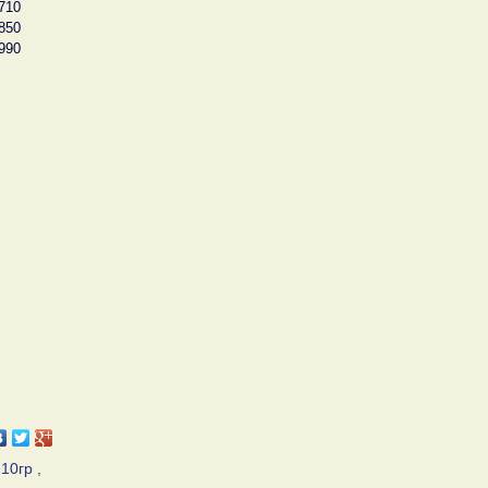
710
850
990
10гр ,