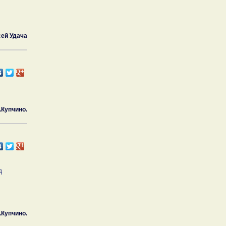
ей Удача
.Купчино.
д
.Купчино.