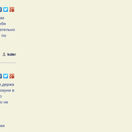
ак
ебя
вательно
г по
koler
и,держа
окуни в
о
о не
ыми