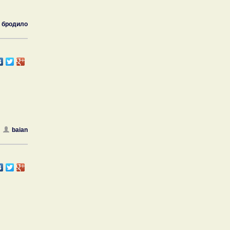
бродило
baian