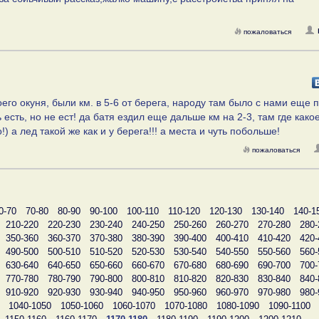
пожаловаться
его окуня, были км. в 5-6 от берега, народу там было с нами еще 
есть, но не ест! да батя ездил еще дальше км на 2-3, там где какое
а лед такой же как и у берега!!! а места и чуть побольше!
пожаловаться
0-70
70-80
80-90
90-100
100-110
110-120
120-130
130-140
140-1
210-220
220-230
230-240
240-250
250-260
260-270
270-280
280-
350-360
360-370
370-380
380-390
390-400
400-410
410-420
420-
490-500
500-510
510-520
520-530
530-540
540-550
550-560
560-
630-640
640-650
650-660
660-670
670-680
680-690
690-700
700-
770-780
780-790
790-800
800-810
810-820
820-830
830-840
840-
910-920
920-930
930-940
940-950
950-960
960-970
970-980
980-
1040-1050
1050-1060
1060-1070
1070-1080
1080-1090
1090-1100