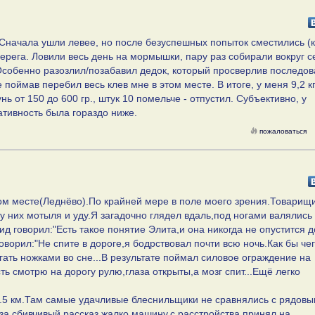
 Сначала ушли левее, но после безуспешных попыток сместились (к
 берега. Ловили весь день на мормышки, пару раз собирали вокруг с
 Особенно разозлил/позабавил дедок, который просверлив последо
е поймав перебил весь клев мне в этом месте. В итоге, у меня 9,2 к
нь от 150 до 600 гр., штук 10 помельче - отпустил. Субъективно, у
ативность была гораздо ниже.
пожаловаться
ом месте(Леднёво).По крайней мере в поле моего зрения.Товарищ
 у них мотыля и уду.Я загадочно глядел вдаль,под ногами валялись 
ид говорил:"Есть такое понятие Элита,и она никогда не опустится д
ворил:"Не спите в дороге,я бодрствовал почти всю ночь.Как бы чег
ать ножками во сне...В результате поймал силовое ограждение на
ть смотрю на дорогу рулю,глаза открыты,а мозг спит...Ещё легко
4-4.5 км.Там самые удачливые блеснильщики не сравнялись с рядов
а сбивчивый рассказ,жалко машину,с расстройства принял на