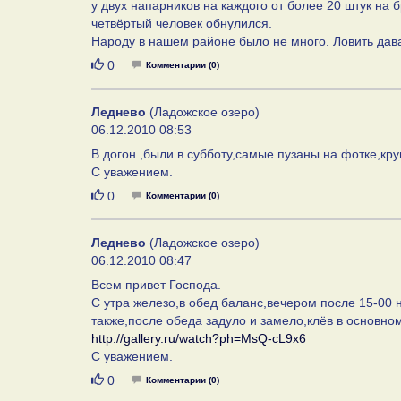
у двух напарников на каждого от более 20 штук на бр
четвёртый человек обнулился.
Народу в нашем районе было не много. Ловить дав
Нравится
0
Комментарии (0)
Леднево
(Ладожское озеро)
06.12.2010 08:53
В догон ,были в субботу,самые пузаны на фотке,кру
С уважением.
Нравится
0
Комментарии (0)
Леднево
(Ладожское озеро)
06.12.2010 08:47
Всем привет Господа.
С утра железо,в обед баланс,вечером после 15-00 на
также,после обеда задуло и замело,клёв в основном
http://gallery.ru/watch?ph=MsQ-cL9x6
С уважением.
Нравится
0
Комментарии (0)