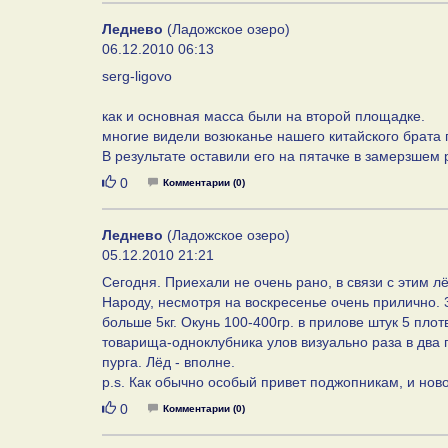
Леднево
(Ладожское озеро)
06.12.2010 06:13
serg-ligovo
как и основная масса были на второй площадке.
многие видели возюканье нашего китайского брата 
В результате оставили его на пятачке в замерзшем 
Нравится
0
Комментарии (0)
Леднево
(Ладожское озеро)
05.12.2010 21:21
Сегодня. Приехали не очень рано, в связи с этим л
Народу, несмотря на воскресенье очень прилично. 3-
больше 5кг. Окунь 100-400гр. в прилове штук 5 пл
товарища-одноклубника улов визуально раза в два п
пурга. Лёд - вполне.
p.s. Как обычно особый привет поджопникам, и нов
Нравится
0
Комментарии (0)