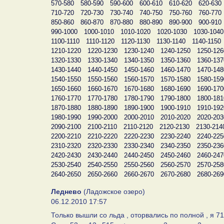
570-580
580-590
590-600
600-610
610-620
620-630
710-720
720-730
730-740
740-750
750-760
760-770
850-860
860-870
870-880
880-890
890-900
900-910
990-1000
1000-1010
1010-1020
1020-1030
1030-1040
1100-1110
1110-1120
1120-1130
1130-1140
1140-1150
1210-1220
1220-1230
1230-1240
1240-1250
1250-126
1320-1330
1330-1340
1340-1350
1350-1360
1360-137
1430-1440
1440-1450
1450-1460
1460-1470
1470-148
1540-1550
1550-1560
1560-1570
1570-1580
1580-159
1650-1660
1660-1670
1670-1680
1680-1690
1690-170
1760-1770
1770-1780
1780-1790
1790-1800
1800-181
1870-1880
1880-1890
1890-1900
1900-1910
1910-192
1980-1990
1990-2000
2000-2010
2010-2020
2020-203
2090-2100
2100-2110
2110-2120
2120-2130
2130-214
2200-2210
2210-2220
2220-2230
2230-2240
2240-225
2310-2320
2320-2330
2330-2340
2340-2350
2350-236
2420-2430
2430-2440
2440-2450
2450-2460
2460-247
2530-2540
2540-2550
2550-2560
2560-2570
2570-258
2640-2650
2650-2660
2660-2670
2670-2680
2680-269
Леднево
(Ладожское озеро)
06.12.2010 17:57
Только вышли со льда , оторвались по полной , я 71 