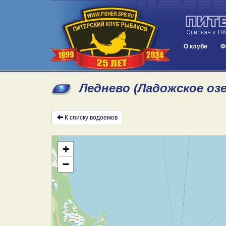
О клубе
Ф
Леднево (Ладожское оз
К списку водоемов
+
−