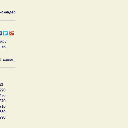
искандер
пару
 то
сашок_
50
290
430
570
710
850
990