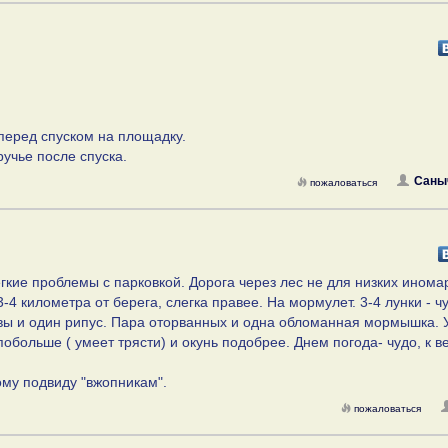
перед спуском на площадку.
ручье после спуска.
Саны
пожаловаться
ёгкие проблемы с парковкой. Дорога через лес не для низких инома
4 километра от берега, слегка правее. На мормулет. 3-4 лунки - ч
отвы и один рипус. Пара оторванных и одна обломанная мормышка. 
обольше ( умеет трясти) и окунь подобрее. Днем погода- чудо, к ве
ому подвиду "вжопникам".
пожаловаться