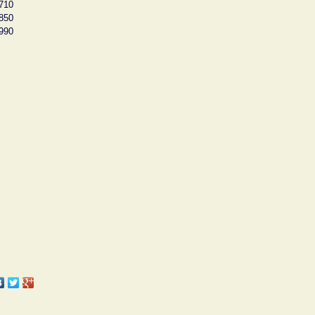
710
850
990