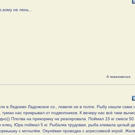
,кому не лень...
пожаловаться
ыли в Леднево Ладожское оз., ловили не в толпе. Рыбу нашли сами 
 туман нас прикрывал от поджопников. К вечеру нас всё таки вычи
но)) Плотва на прикормку не реагировала. Поймал 15 кг смеси 50
ин елец. Юра поймал 5 кг. Рыбалка трудовая, рыба клевала целый д
мормышку с мотылём. Окунёвая проводка с агрессивной игрой. Жел