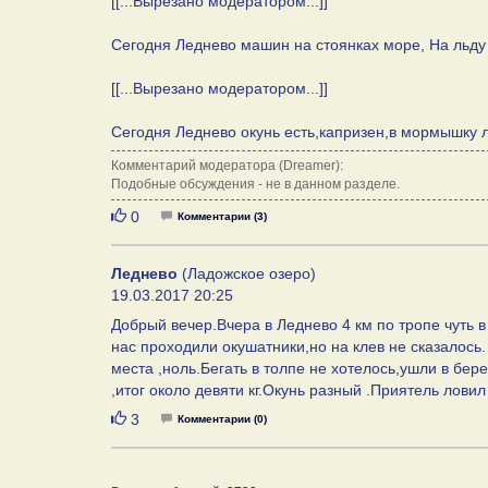
[[...Вырезано модератором...]]
Сегодня Леднево машин на стоянках море, На льду 
[[...Вырезано модератором...]]
Сегодня Леднево окунь есть,капризен,в мормышку л
Комментарий модератора (Dreamer):
Подобные обсуждения - не в данном разделе.
Нравится
0
Комментарии (3)
Леднево
(Ладожское озеро)
19.03.2017 20:25
Добрый вечер.Вчера в Леднево 4 км по тропе чуть в 
нас проходили окушатники,но на клев не сказалось.
места ,ноль.Бегать в толпе не хотелось,ушли в бе
,итог около девяти кг.Окунь разный .Приятель 
Нравится
3
Комментарии (0)