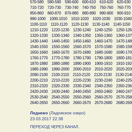
570-580
580-590
590-600
600-610
610-620
620-630
710-720
720-730
730-740
740-750
750-760
760-770
850-860
860-870
870-880
880-890
890-900
900-910
990-1000
1000-1010
1010-1020
1020-1030
1030-1040
1100-1110
1110-1120
1120-1130
1130-1140
1140-1150
1210-1220
1220-1230
1230-1240
1240-1250
1250-126
1320-1330
1330-1340
1340-1350
1350-1360
1360-137
1430-1440
1440-1450
1450-1460
1460-1470
1470-148
1540-1550
1550-1560
1560-1570
1570-1580
1580-159
1650-1660
1660-1670
1670-1680
1680-1690
1690-170
1760-1770
1770-1780
1780-1790
1790-1800
1800-181
1870-1880
1880-1890
1890-1900
1900-1910
1910-192
1980-1990
1990-2000
2000-2010
2010-2020
2020-203
2090-2100
2100-2110
2110-2120
2120-2130
2130-214
2200-2210
2210-2220
2220-2230
2230-2240
2240-225
2310-2320
2320-2330
2330-2340
2340-2350
2350-236
2420-2430
2430-2440
2440-2450
2450-2460
2460-247
2530-2540
2540-2550
2550-2560
2560-2570
2570-258
2640-2650
2650-2660
2660-2670
2670-2680
2680-269
Леднево
(Ладожское озеро)
23.03.2017 22:38
ПЕРЕХОД ЧЕРЕЗ КАНАЛ.