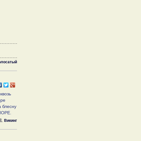
олосатый
сквозь
ыре
а блесну
МОРЕ.
Викинг