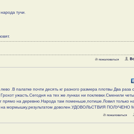
народа тучи.
овят.
В
пожаловаться
лево .В палатке почти десять кг разного размера плотвы Два раза 
 Грохот ужасть.Сегодня на тех же лунках ни поклевки.Сменили чет
рег прямо на деревню.Народа там поменьше,потише.Ловил только н
ловил на мормышку,результатом доволен.УДОВОЛЬСТВИЯ ПОЛУЧЕНО 
пожаловаться