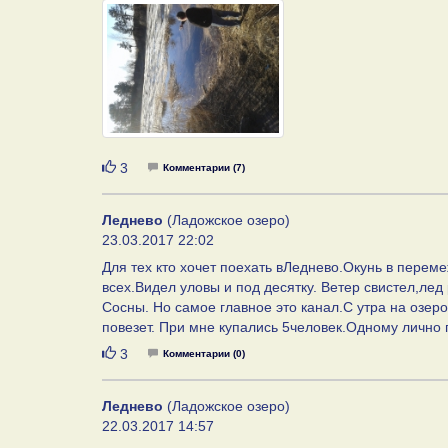
Нравится
3
Комментарии (7)
Леднево
(Ладожское озеро)
23.03.2017 22:02
Для тех кто хочет поехать вЛеднево.Окунь в переме
всех.Видел уловы и под десятку. Ветер свистел,лед
Сосны. Но самое главное это канал.С утра на озеро
повезет. При мне купались 5человек.Одному лично 
Нравится
3
Комментарии (0)
Леднево
(Ладожское озеро)
22.03.2017 14:57