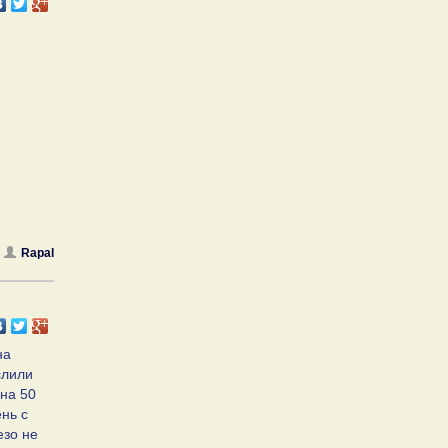
Rapal
на
слили
 на 50
ень с
езо не