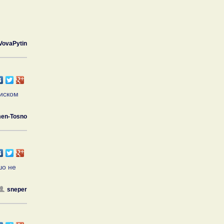
VovaPytin
риском
en-Tosno
шо не
sneper