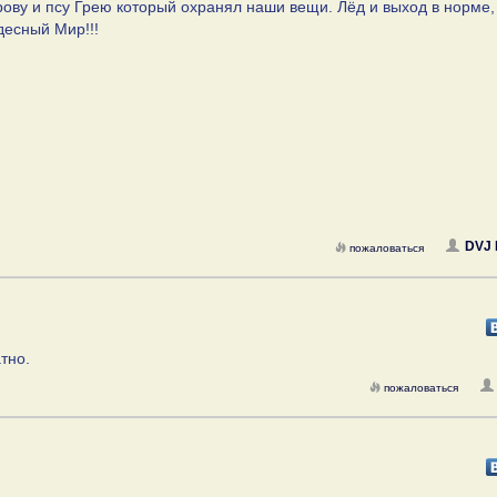
ову и псу Грею который охранял наши вещи. Лёд и выход в норме,
десный Мир!!!
DVJ 
пожаловаться
тно.
пожаловаться