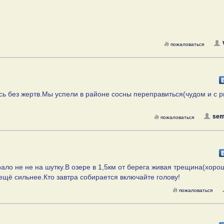
пожаловаться
 без жертв.Мы успели в районе сосны переправиться(чудом и с 
sem
пожаловаться
ало не не на шутку.В озере в 1,5км от берега живая трещина(хоро
щё сильнее.Кто завтра собирается включайте голову!
пожаловаться