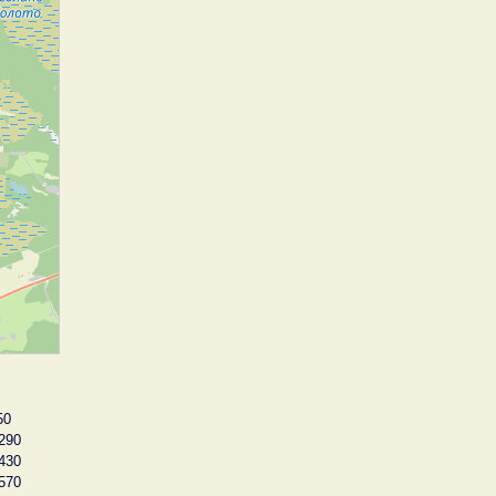
50
290
430
570