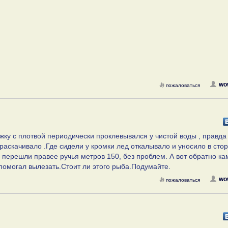
wo
пожаловаться
жку с плотвой периодически проклевывался у чистой воды , правда 
 раскачивало .Где сидели у кромки лед откалывало и уносило в сто
 перешли правее ручья метров 150, без проблем. А вот обратно ка
помогал вылезать.Стоит ли этого рыба.Подумайте.
wo
пожаловаться