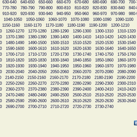
630-640
640-650
650-660
660-670
670-680
680-690
690-700
700-
770-780
780-790
790-800
800-810
810-820
820-830
830-840
840-
910-920
920-930
930-940
940-950
950-960
960-970
970-980
980-
1040-1050
1050-1060
1060-1070
1070-1080
1080-1090
1090-1100
1150-1160
1160-1170
1170-1180
1180-1190
1190-1200
1200-1210
0
1260-1270
1270-1280
1280-1290
1290-1300
1300-1310
1310-1320
0
1370-1380
1380-1390
1390-1400
1400-1410
1410-1420
1420-1430
0
1480-1490
1490-1500
1500-1510
1510-1520
1520-1530
1530-1540
0
1590-1600
1600-1610
1610-1620
1620-1630
1630-1640
1640-1650
0
1700-1710
1710-1720
1720-1730
1730-1740
1740-1750
1750-1760
0
1810-1820
1820-1830
1830-1840
1840-1850
1850-1860
1860-1870
0
1920-1930
1930-1940
1940-1950
1950-1960
1960-1970
1970-1980
0
2030-2040
2040-2050
2050-2060
2060-2070
2070-2080
2080-2090
0
2140-2150
2150-2160
2160-2170
2170-2180
2180-2190
2190-2200
0
2250-2260
2260-2270
2270-2280
2280-2290
2290-2300
2300-2310
0
2360-2370
2370-2380
2380-2390
2390-2400
2400-2410
2410-2420
0
2470-2480
2480-2490
2490-2500
2500-2510
2510-2520
2520-2530
0
2580-2590
2590-2600
2600-2610
2610-2620
2620-2630
2630-2640
0
2690-2700
2700-2710
2710-2720
2720-2730
2730-2740