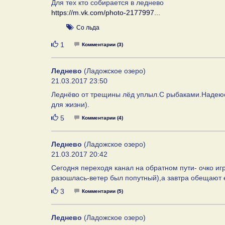
Для тех кто собирается в леднево
https://m.vk.com/photo-2177997...
Со льда
Нравится
1
Комментарии (3)
Леднево
(Ладожское озеро)
21.03.2017 23:50
Леднёво от трещины лёд уплыл.С рыбаками.Надеюсь
для жизни).
Нравится
5
Комментарии (4)
Леднево
(Ладожское озеро)
21.03.2017 20:42
Сегодня переходя канал на обратном пути- очко игр
разошлась-ветер был попутный),а завтра обещают е
Нравится
3
Комментарии (5)
Леднево
(Ладожское озеро)