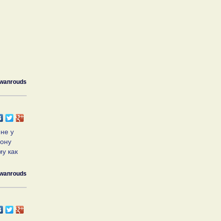
wanrouds
не у
рону
му как
wanrouds