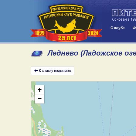
О клубе
Ф
Леднево (Ладожское оз
К списку водоемов
+
−