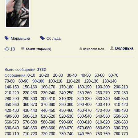
Мормышка
Со льда
Нравится
Володька
10
Комментарии (0)
пожаловаться
Всего сообщений:
2732
0-10
10-20
20-30
30-40
40-50
50-60
60-70
Сообщения:
70-80
80-90
90-100
100-110
110-120
120-130
130-140
140-150
150-160
160-170
170-180
180-190
190-200
200-210
210-220
220-230
230-240
240-250
250-260
260-270
270-280
280-290
290-300
300-310
310-320
320-330
330-340
340-350
350-360
360-370
370-380
380-390
390-400
400-410
410-420
420-430
430-440
440-450
450-460
460-470
470-480
480-490
490-500
500-510
510-520
520-530
530-540
540-550
550-560
560-570
570-580
580-590
590-600
600-610
610-620
620-630
630-640
640-650
650-660
660-670
670-680
680-690
690-700
700-710
710-720
720-730
730-740
740-750
750-760
760-770