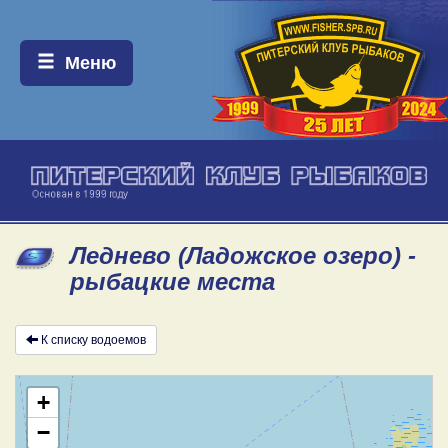
Меню:
Меню
Леднево (Ладожское озеро) -
рыбацкие места
К списку водоемов
+
−