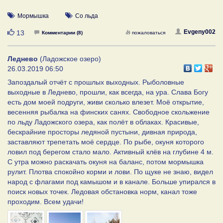
Мормышка
Со льда
Нравится
Evgeny002
13
Комментарии (8)
пожаловаться
Леднево
(Ладожское озеро)
26.03.2019 06:50
Запоздалый отчёт с прошлых выходных. Рыболовные
выходные в Леднево, прошли, как всегда, на ура. Слава Богу
есть дом моей подруги, живи сколько влезет. Моё открытие,
весенняя рыбалка на финских санях. Свободное скольжение
по льду Ладожского озера, как полёт в облаках. Красивые,
бескрайние просторы ледяной пустыни, дивная природа,
заставляют трепетать моё сердце. По рыбе, окуня которого
ловил под берегом стало мало. Активный клёв на глубине 4 м.
С утра можно раскачать окуня на баланс, потом мормышка
рулит. Плотва спокойно корми и лови. По щуке не знаю, видел
народ с флагами под камышом и в канале. Больше упирался в
поиск новых точек. Ледовая обстановка норм, канал тоже
проходим. Всем удачи!