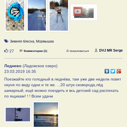
Зимняя блесна
,
Мормышка
Нравится
DVJ MR Serge
27
Комментарии (1)
пожаловаться
Леднево
(Ладожское озеро)
23.03.2019 16:35
Поезжайте кто голодный в леднёва, там уже две недели ловят
окуня по виду одни и те же. ...20 штук сковорода,лёд
шикарный, ещё можно поездить и всь детский сад распихать
по ящикам! ! ! Всем удачи