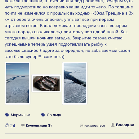
даже за трещиной, в течении дня лед раскисает, вечером чуть
чуть подморозило но всеравно каша идти тяжело. По толщине
почти не изменился с прошлых выходных ~30см.Трещина в 3х
км от берега очень опасная, уплывет все при первом
отрывном ветре. Канал доживает последнии часы, вечером
много народа вваливалось,приятель ушел одной ногой. Как
сегодня вышли ночники загадка. Закрытие сезона считаю
успешным-а теперь ушел подготавливать рыбку к
засолке,спасибо Ладоге за очередной, не забываемый сезон
-это было супер!!! всем пока)
Мормышка
Со льда
Нравится
Володька
24
Комментарии (9)
пожаловаться