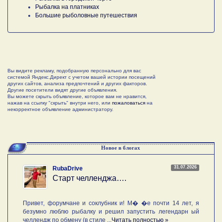
Рыбалка на платниках
Большие рыболовные путешествия
Вы видите рекламу, подобранную персонально для вас
системой Яндекс.Директ с учетом вашей истории посещений
других сайтов, анализа предпочтений и других факторов.
Другие посетители видят другие объявления.
Вы можете скрыть объявление, которое вам не нравится,
нажав на ссылку "скрыть" внутри него, или
пожаловаться
на
некорректное объявление администратору.
Новое в блогах
31.07.2026
RubaDrive
Старт челленджа….
Привет, форумчане и соклубник и! М� �е почти 14 лет, я
безумно люблю рыбалку и решил запустить легендарн ый
челлендж по обмену (в стиле ...
Читать полностью »