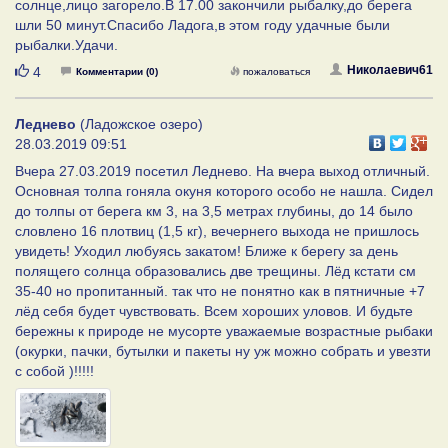
солнце,лицо загорело.В 17.00 закончили рыбалку,до берега
шли 50 минут.Спасибо Ладога,в этом году удачные были
рыбалки.Удачи.
Нравится
Николаевич61
4
Комментарии (0)
пожаловаться
Леднево
(Ладожское озеро)
28.03.2019 09:51
Вчера 27.03.2019 посетил Леднево. На вчера выход отличный.
Основная толпа гоняла окуня которого особо не нашла. Сидел
до толпы от берега км 3, на 3,5 метрах глубины, до 14 было
словлено 16 плотвиц (1,5 кг), вечернего выхода не пришлось
увидеть! Уходил любуясь закатом! Ближе к берегу за день
полящего солнца образовались две трещины. Лёд кстати см
35-40 но пропитанный. так что не понятно как в пятничные +7
лёд себя будет чувствовать. Всем хороших уловов. И будьте
бережны к природе не мусорте уважаемые возрастные рыбаки
(окурки, пачки, бутылки и пакеты ну уж можно собрать и увезти
с собой )!!!!!