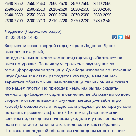
2540-2550
2550-2560
2560-2570
2570-2580
2580-2590
2590-2600
2600-2610
2610-2620
2620-2630
2630-2640
2640-2650
2650-2660
2660-2670
2670-2680
2680-2690
2690-2700
2700-2710
2710-2720
2720-2730
2730-2740
Леднево
(Ладожское озеро)
31.03.2019 14:43
Закрывали сезон твердой воды,вчера в Леднево. Денек
выдался шикарный,
погода,солнышко,тепло,компания,водочка,рыбалка-все на
высшем уровне. По началу уперались в окуня-ушли за
всеми,форсировали трещину. До обеда изловили по несколько
штук.Далее все стали расходится кто куда, а мы решили
вернуться обратно к нашему товарищу, так как он нам сказал
что нашел плотву. По приходу к нему, как бы так сказать-
немного прибалдели- сидит в одиночестве,обложеный со всех
сторон плотвой ельцами и окунями, мешки уже забиты до
краев)) В общем хоть и поздно сели рядом,и до вечера успели
половить в режиме лифта по 7-8кг и мы. Далее помогли
советом подошедшим ночникам,уходили и у них понеслось-
если вы читаете-напишите как половили и как выбрались.
Что касается ледовой обстановки:вчера днем много техники