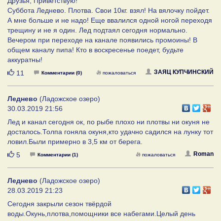
Друзья, Приветствую!
Суббота Леднево. Плотва. Свои 10кг. взял! На вялочку пойдет.
А мне больше и не надо! Еще ввалился одной ногой переходя
трещину и не я один. Лед подтаял сегодня нормально.
Вечером при переходе на канале появились промоины! В
общем каналу пипа! Кто в воскресенье поедет, будьте
аккуратны!
Нравится
ЗАЯЦ КУПЧИНСКИЙ
11
Комментарии (0)
пожаловаться
Леднево
(Ладожское озеро)
30.03.2019 21:56
Лед и канал сегодня ок, по рыбе плохо ни плотвы ни окуня не
досталось.Толпа гоняла окуня,кто удачно садился на лунку тот
ловил.Были примерно в 3,5 км от берега.
Нравится
Roman
5
Комментарии (1)
пожаловаться
Леднево
(Ладожское озеро)
28.03.2019 21:23
Сегодня закрыли сезон твёрдой
воды.Окунь,плотва,помощники все набегами.Целый день