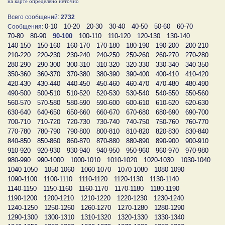
на карте определено неточно
Всего сообщений:
2732
0-10
10-20
20-30
30-40
40-50
50-60
60-70
Сообщения:
70-80
80-90
90-100
100-110
110-120
120-130
130-140
140-150
150-160
160-170
170-180
180-190
190-200
200-210
210-220
220-230
230-240
240-250
250-260
260-270
270-280
280-290
290-300
300-310
310-320
320-330
330-340
340-350
350-360
360-370
370-380
380-390
390-400
400-410
410-420
420-430
430-440
440-450
450-460
460-470
470-480
480-490
490-500
500-510
510-520
520-530
530-540
540-550
550-560
560-570
570-580
580-590
590-600
600-610
610-620
620-630
630-640
640-650
650-660
660-670
670-680
680-690
690-700
700-710
710-720
720-730
730-740
740-750
750-760
760-770
770-780
780-790
790-800
800-810
810-820
820-830
830-840
840-850
850-860
860-870
870-880
880-890
890-900
900-910
910-920
920-930
930-940
940-950
950-960
960-970
970-980
980-990
990-1000
1000-1010
1010-1020
1020-1030
1030-1040
1040-1050
1050-1060
1060-1070
1070-1080
1080-1090
1090-1100
1100-1110
1110-1120
1120-1130
1130-1140
1140-1150
1150-1160
1160-1170
1170-1180
1180-1190
1190-1200
1200-1210
1210-1220
1220-1230
1230-1240
1240-1250
1250-1260
1260-1270
1270-1280
1280-1290
1290-1300
1300-1310
1310-1320
1320-1330
1330-1340