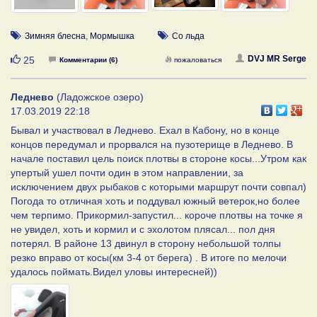
Зимняя блесна
,
Мормышка
Со льда
Нравится
DVJ MR Serge
25
Комментарии (6)
пожаловаться
Леднево
(Ладожское озеро)
17.03.2019 22:18
Бывал и участвовал в Леднево. Ехал в Кабону, но в конце
концов передумал и прорвался на пузотерище в Леднево. В
начале поставил цель поиск плотвы в стороне косы...Утром как
упертый ушел почти один в этом направлении, за
исключением двух рыбаков с которыми маршрут почти совпал)
Погода то отличная хоть и поддувал южный ветерок,но более
чем терпимо. Прикормил-запустил... короче плотвы на точке я
не увидел, хоть и кормил и с эхолотом плясал... пол дня
потерял. В районе 13 двинул в сторону небольшой толпы
резко вправо от косы(км 3-4 от берега) . В итоге по мелочи
удалось поймать.Видел уловы интересней))