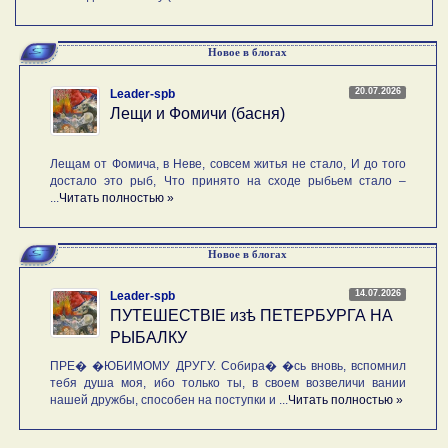
Новое в блогах
20.07.2026
Leader-spb
Лещи и Фомичи (басня)
Лещам от Фомича, в Неве, совсем житья не стало, И до того
достало это рыб, Что принято на сходе рыбьем стало –
...
Читать полностью »
Новое в блогах
14.07.2026
Leader-spb
ПУТЕШЕСТВIE изѣ ПЕТЕРБУРГА НА
РЫБАЛКУ
ПРЕ� �ЮБИМОМУ ДРУГУ. Собира� �сь вновь, вспомнил
тебя душа моя, ибо только ты, в своем возвеличи вании
нашей дружбы, способен на поступки и ...
Читать полностью »