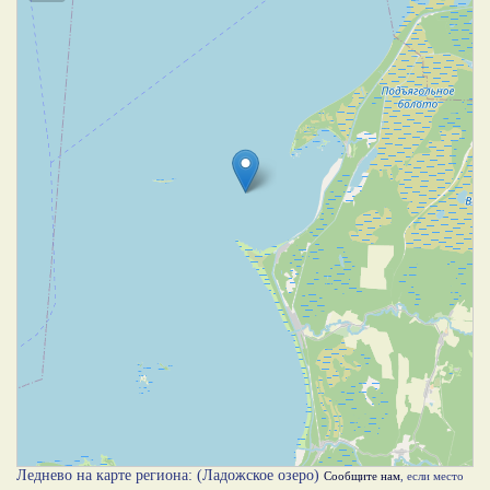
Леднево на карте региона: (Ладожское озеро)
Сообщите нам
, если место