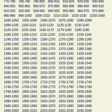
770-780
780-790
790-800
800-810
810-820
820-830
830-840
840-850
850-860
860-870
870-880
880-890
890-900
900-910
910-920
920-930
930-940
940-950
950-960
960-970
970-980
980-990
990-1000
1000-1010
1010-1020
1020-1030
1030-1040
1040-1050
1050-1060
1060-1070
1070-1080
1080-1090
1090-1100
1100-1110
1110-1120
1120-1130
1130-1140
1140-1150
1150-1160
1160-1170
1170-1180
1180-1190
1190-1200
1200-1210
1210-1220
1220-1230
1230-1240
1240-1250
1250-1260
1260-1270
1270-1280
1280-1290
1290-1300
1300-1310
1310-1320
1320-1330
1330-1340
1340-1350
1350-1360
1360-1370
1370-1380
1380-1390
1390-1400
1400-1410
1410-1420
1420-1430
1430-1440
1440-1450
1450-1460
1460-1470
1470-1480
1480-1490
1490-1500
1500-1510
1510-1520
1520-1530
1530-1540
1540-1550
1550-1560
1560-1570
1570-1580
1580-1590
1590-1600
1600-1610
1610-1620
1620-1630
1630-1640
1640-1650
1650-1660
1660-1670
1670-1680
1680-1690
1690-1700
1700-1710
1710-1720
1720-1730
1730-1740
1740-1750
1750-1760
1760-1770
1770-1780
1780-1790
1790-1800
1800-1810
1810-1820
1820-1830
1830-1840
1840-1850
1850-1860
1860-1870
1870-1880
1880-1890
1890-1900
1900-1910
1910-1920
1920-1930
1930-1940
1940-1950
1950-1960
1960-1970
1970-1980
1980-1990
1990-2000
2000-2010
2010-2020
2020-2030
2030-2040