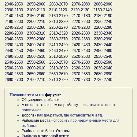
2040-2050
2050-2060
2060-2070
2070-2080
2080-2090
2090-2100
2100-2110
2110-2120
2120-2130
2130-2140
2140-2150
2150-2160
2160-2170
2170-2180
2180-2190
2190-2200
2200-2210
2210-2220
2220-2230
2230-2240
2240-2250
2250-2260
2260-2270
2270-2280
2280-2290
2290-2300
2300-2310
2310-2320
2320-2330
2330-2340
2340-2350
2350-2360
2360-2370
2370-2380
2380-2390
2390-2400
2400-2410
2410-2420
2420-2430
2430-2440
2440-2450
2450-2460
2460-2470
2470-2480
2480-2490
2490-2500
2500-2510
2510-2520
2520-2530
2530-2540
2540-2550
2550-2560
2560-2570
2570-2580
2580-2590
2590-2600
2600-2610
2610-2620
2620-2630
2630-2640
2640-2650
2650-2660
2660-2670
2670-2680
2680-2690
2690-2700
2700-2710
2710-2720
2720-2730
2730-2740
Похожие темы на
форуме:
Обсуждение рыбалок
А не поехать ли нам на рыбалку...
- знакомства, поиск
попутчиков
Дороги
- Как добраться, где остановиться и тд.
Рыбацкие места
- спросить про неизученные места для
рыбалки
Рыболовные базы. Отзывы.
Рыбалка в городской черте