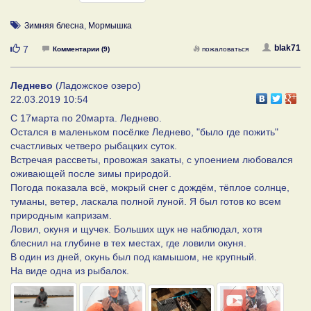
Зимняя блесна
,
Мормышка
Нравится
blak71
7
Комментарии (9)
пожаловаться
Леднево
(Ладожское озеро)
22.03.2019 10:54
С 17марта по 20марта. Леднево.
Остался в маленьком посёлке Леднево, "было где пожить"
счастливых четверо рыбацких суток.
Встречая рассветы, провожая закаты, с упоением любовался
оживающей после зимы природой.
Погода показала всё, мокрый снег с дождём, тёплое солнце,
туманы, ветер, ласкала полной луной. Я был готов ко всем
природным капризам.
Ловил, окуня и щучек. Больших щук не наблюдал, хотя
блеснил на глубине в тех местах, где ловили окуня.
В один из дней, окунь был под камышом, не крупный.
На виде одна из рыбалок.