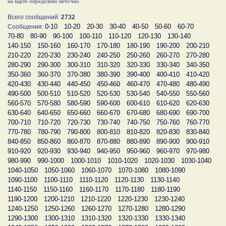
на карте определено неточно
Всего сообщений:
2732
0-10
10-20
20-30
30-40
40-50
50-60
60-70
Сообщения:
70-80
80-90
90-100
100-110
110-120
120-130
130-140
140-150
150-160
160-170
170-180
180-190
190-200
200-210
210-220
220-230
230-240
240-250
250-260
260-270
270-280
280-290
290-300
300-310
310-320
320-330
330-340
340-350
350-360
360-370
370-380
380-390
390-400
400-410
410-420
420-430
430-440
440-450
450-460
460-470
470-480
480-490
490-500
500-510
510-520
520-530
530-540
540-550
550-560
560-570
570-580
580-590
590-600
600-610
610-620
620-630
630-640
640-650
650-660
660-670
670-680
680-690
690-700
700-710
710-720
720-730
730-740
740-750
750-760
760-770
770-780
780-790
790-800
800-810
810-820
820-830
830-840
840-850
850-860
860-870
870-880
880-890
890-900
900-910
910-920
920-930
930-940
940-950
950-960
960-970
970-980
980-990
990-1000
1000-1010
1010-1020
1020-1030
1030-1040
1040-1050
1050-1060
1060-1070
1070-1080
1080-1090
1090-1100
1100-1110
1110-1120
1120-1130
1130-1140
1140-1150
1150-1160
1160-1170
1170-1180
1180-1190
1190-1200
1200-1210
1210-1220
1220-1230
1230-1240
1240-1250
1250-1260
1260-1270
1270-1280
1280-1290
1290-1300
1300-1310
1310-1320
1320-1330
1330-1340