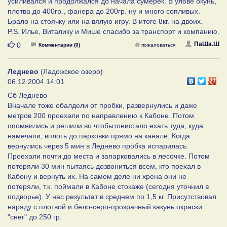
усиливался и продолжался до начала сумерек. В улове окунь,
плотва до 400гр., фанера до 200гр. ну и много сопливых.
Брало на стоячку или на вялую игру. В итоге 8кг. на двоих.
P.S. Илье, Виталику и Мише спасибо за транспорт и компанию.
Нравится
ПаШа.Ш
0
Комментарии (0)
пожаловаться
Леднево
(Ладожское озеро)
06.12.2004 14:01
Сб Леднево
Вначале тоже обалдели от пробки, развернулись и даже
метров 200 проехали по направлению к Кабоне. Потом
опомнились и решили во чтобытонистало ехать туда, куда
намечали, вплоть до парковки прямо на канале. Когда
вернулись через 5 мин в Леднево пробка испарилась.
Проехали почти до места и запарковались в лесочке. Потом
потеряли 30 мин пытаясь дозвониться всем, кто поехал в
Кабону и вернуть их. На самом деле ни хрена они не
потеряли, т.к. поймали в Кабоне стокаже (сегодня уточнил в
подворье). У нас результат в среднем по 1,5 кг. Присутствовал
наряду с плотвой и бело-серо-прозрачный какунь окраски
"снег" до 250 гр.