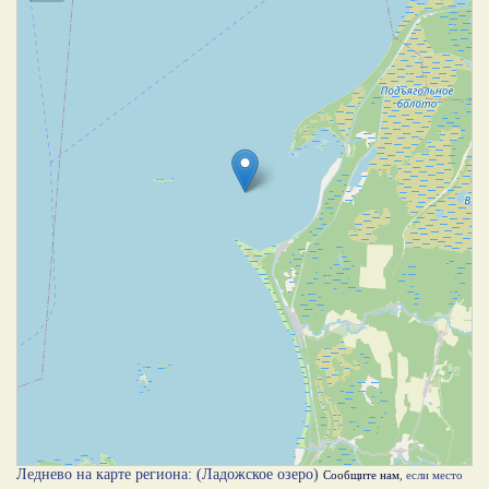
Леднево на карте региона: (Ладожское озеро)
Сообщите нам
, если место