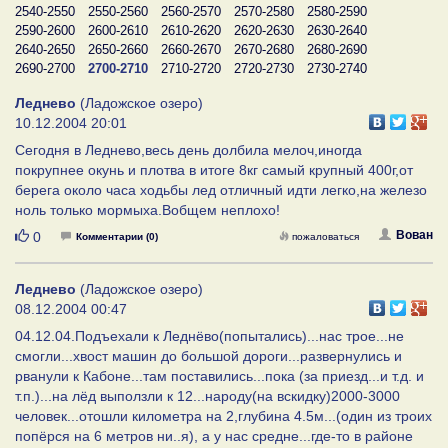
2540-2550
2550-2560
2560-2570
2570-2580
2580-2590
2590-2600
2600-2610
2610-2620
2620-2630
2630-2640
2640-2650
2650-2660
2660-2670
2670-2680
2680-2690
2690-2700
2700-2710
2710-2720
2720-2730
2730-2740
Леднево
(Ладожское озеро)
10.12.2004 20:01
Сегодня в Леднево,весь день долбила мелоч,иногда
покрупнее окунь и плотва в итоге 8кг самый крупный 400г,от
берега около часа ходьбы лед отличный идти легко,на железо
ноль только мормыха.Вобщем неплохо!
Нравится
Вован
0
Комментарии (0)
пожаловаться
Леднево
(Ладожское озеро)
08.12.2004 00:47
04.12.04.Подъехали к Леднёво(попытались)...нас трое...не
смогли...хвост машин до большой дороги...развернулись и
рванули к Кабоне...там поставились...пока (за приезд...и т.д. и
т.п.)...на лёд выползли к 12...народу(на вскидку)2000-3000
человек...отошли километра на 2,глубина 4.5м...(один из троих
попёрся на 6 метров ни..я), а у нас средне...где-то в районе