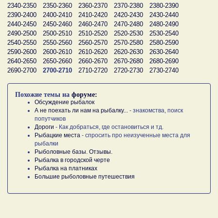
2340-2350
2350-2360
2360-2370
2370-2380
2380-2390
2390-2400
2400-2410
2410-2420
2420-2430
2430-2440
2440-2450
2450-2460
2460-2470
2470-2480
2480-2490
2490-2500
2500-2510
2510-2520
2520-2530
2530-2540
2540-2550
2550-2560
2560-2570
2570-2580
2580-2590
2590-2600
2600-2610
2610-2620
2620-2630
2630-2640
2640-2650
2650-2660
2660-2670
2670-2680
2680-2690
2690-2700
2700-2710
2710-2720
2720-2730
2730-2740
Похожие темы на
форуме:
Обсуждение рыбалок
А не поехать ли нам на рыбалку...
- знакомства, поиск
попутчиков
Дороги
- Как добраться, где остановиться и тд.
Рыбацкие места
- спросить про неизученные места для
рыбалки
Рыболовные базы. Отзывы.
Рыбалка в городской черте
Рыбалка на платниках
Большие рыболовные путешествия