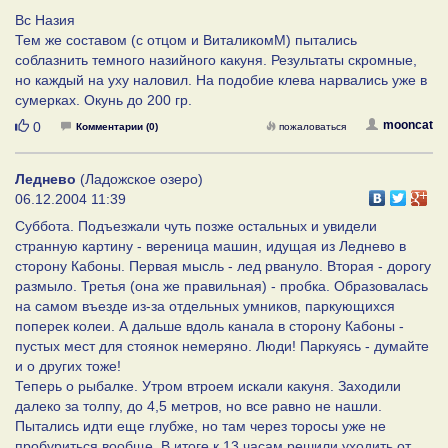
Вс Назия
Тем же составом (с отцом и ВиталикомМ) пытались
соблазнить темного назийного какуня. Результаты скромные,
но каждый на уху наловил. На подобие клева нарвались уже в
сумерках. Окунь до 200 гр.
Нравится
mooncat
0
Комментарии (0)
пожаловаться
Леднево
(Ладожское озеро)
06.12.2004 11:39
Суббота. Подъезжали чуть позже остальных и увидели
странную картину - вереница машин, идущая из Леднево в
сторону Кабоны. Первая мысль - лед рвануло. Вторая - дорогу
размыло. Третья (она же правильная) - пробка. Образовалась
на самом въезде из-за отдельных умников, паркующихся
поперек колеи. А дальше вдоль канала в сторону Кабоны -
пустых мест для стоянок немеряно. Люди! Паркуясь - думайте
и о других тоже!
Теперь о рыбалке. Утром втроем искали какуня. Заходили
далеко за толпу, до 4,5 метров, но все равно не нашли.
Пытались идти еще глубже, но там через торосы уже не
пробуриться вообще. В итоге к 13 часам решили уходить от