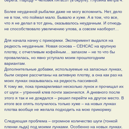
Более неудачной рыбалки даже не могу вспомнить. Нет, дело
не в том, что поймал мало. Бывало и хуже. А в том, что все,
что я не делал в тот день, оказывалось неудачным. И отнюдь
не способствовало увеличению улова, а совсем наоборот…
Для начала начну с прикормки. Эксперимент выдался на
редкость неудачным. Новая основа – СЕНСАС на крупную
плотву, с отчетливым кофейным… запахом – не то что бы
провалилась, но явно уступало моим прошлогодним
вариантам.
Дополнительные добавки, используемые на запасных лунках,
были скорее рассчитаны на активную плотву, а она как раз на
моих лунках оказывалась на редкость пассивной.
К тому же, пока прикармливал несколько лунок и прочищал их
от шуги – утренний клев почти закончился. А дневного после
этого я так и не дождался – решил перейти на другое место. В
итоге все опять получилось только хуже – на новых лунках
плотва вообще не желала подходить на мою прикормку.
Следующая проблема – огромное количество шуги (тонкой
пленки льда) под моими лунками. Особенно на новых лунках.