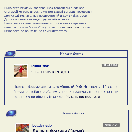
Вы видите рекламу, подобранную персонально для вас
системой Яндекс.Директ с учетом вашей истории посещений
других сайтов, анализа предпочтений и других факторов.
Другие посетители видят другие объявления.
Вы можете скрыть объявление, которое вам не нравится,
нажав на ссылку "скрыть" внутри него, или
пожаловаться
на
некорректное объявление администратору.
Новое в блогах
31.07.2026
RubaDrive
Старт челленджа….
Привет, форумчане и соклубник и! М� �е почти 14 лет, я
безумно люблю рыбалку и решил запустить легендарн ый
челлендж по обмену (в стиле ...
Читать полностью »
Новое в блогах
20.07.2026
Leader-spb
Лещи и Фомичи (басня)