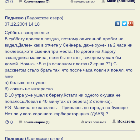
Нравится
Макс (Колпино)
0
Комментарии (0)
пожаловаться
Леднево
(Ладожское озеро)
07.12.2004 14:18
Суббота-воскресенье
В субботу приехал поздно, поэтому описанной пробки не
видел.Далее- как в отчете у Сейнера, даже хуже- за 2 часа ни
поклевки,хотя сменил три места. По догоге на Ладогу
захандрила машина, если бы не это , вечером уехал бы
домой. Ночью- ~5 кг.(в основном плотва+2 ерша ??).С
рассветом стало брать так, что после часа ловли я понял, что
мне
а) больше не нужно
б) ловить не интересно
В 10 утра уже ушел к берегу.Кстати ни одного окушка не
попалось.Ловил в 40 минутах от берега( 2 стоянка).
P.S. Машина не завелась ...Пришлось до города на буксире.
Нет ли у кого хорошего карбюраторщика (ДААЗ) ?
Нравится
Искатель
0
Комментарии (0)
пожаловаться
Леднево
(Ладожское озеро)