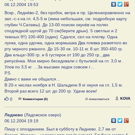
06.12.2004 19:53
Вскр., Леднёво-2, без пробок, ветра и пр. Целенаправленно на
зап.-с-з на гл. 4,5-5 м (ямка небольшая, см. подробную карту
глубин Ч.Сатамы). До 13-00 поиски окунёв на полях
сподледной шугой до 70 см(берите дрын). 5 светлых и 2
темных 9!!) 100-400 (один). Сдался, сел на плотву. Одна
лунка, одна удочка, одна мормышка Два плевка размятого во
рту черного ржаного. До 15-30 ок. 10-11 кг. 8 шт. 350-450 гр.
Два ельца~300 гр. и 6 густерок от 100 до 250 гр., два
рипусёнка. Мои мирно беседовали с бутылкой на гл. 3,0 м .
Улов по 3,5 кг. …За мысами ледок совсем г…
Р.S.
Давно с вами не общался…
В 20-х числах ноября в Н. Шальдихе 8 кг окуня на гл. 1,5 м.
Второй раз всего 12 шт. до 200 гр. Удачи всем!
Нравится
KOVA
0
Комментарии (0)
пожаловаться
Леднево
(Ладожское озеро)
06.12.2004 19:19
Пишу с опозданием. Был в субботу в Леднево. 2,7 км от
берега. Народу – человек пятьсот (в округе). Глубина метра 4.