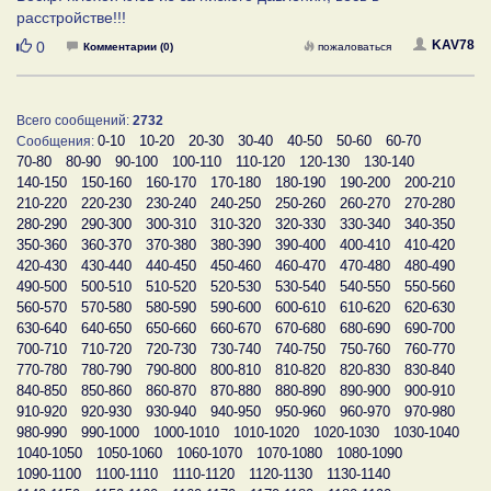
расстройстве!!!
Нравится
KAV78
0
Комментарии (0)
пожаловаться
Всего сообщений:
2732
0-10
10-20
20-30
30-40
40-50
50-60
60-70
Сообщения:
70-80
80-90
90-100
100-110
110-120
120-130
130-140
140-150
150-160
160-170
170-180
180-190
190-200
200-210
210-220
220-230
230-240
240-250
250-260
260-270
270-280
280-290
290-300
300-310
310-320
320-330
330-340
340-350
350-360
360-370
370-380
380-390
390-400
400-410
410-420
420-430
430-440
440-450
450-460
460-470
470-480
480-490
490-500
500-510
510-520
520-530
530-540
540-550
550-560
560-570
570-580
580-590
590-600
600-610
610-620
620-630
630-640
640-650
650-660
660-670
670-680
680-690
690-700
700-710
710-720
720-730
730-740
740-750
750-760
760-770
770-780
780-790
790-800
800-810
810-820
820-830
830-840
840-850
850-860
860-870
870-880
880-890
890-900
900-910
910-920
920-930
930-940
940-950
950-960
960-970
970-980
980-990
990-1000
1000-1010
1010-1020
1020-1030
1030-1040
1040-1050
1050-1060
1060-1070
1070-1080
1080-1090
1090-1100
1100-1110
1110-1120
1120-1130
1130-1140