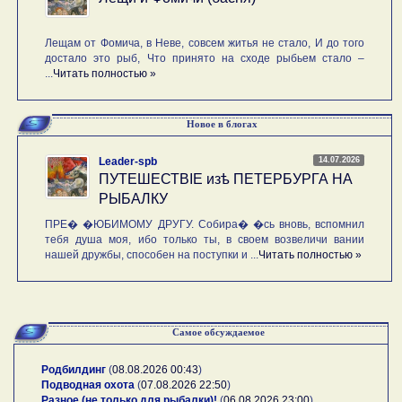
Лещам от Фомича, в Неве, совсем житья не стало, И до того
достало это рыб, Что принято на сходе рыбьем стало –
...
Читать полностью »
Новое в блогах
14.07.2026
Leader-spb
ПУТЕШЕСТВIE изѣ ПЕТЕРБУРГА НА
РЫБАЛКУ
ПРЕ� �ЮБИМОМУ ДРУГУ. Собира� �сь вновь, вспомнил
тебя душа моя, ибо только ты, в своем возвеличи вании
нашей дружбы, способен на поступки и ...
Читать полностью »
Самое обсуждаемое
Родбилдинг
(
08.08.2026 00:43
)
Подводная охота
(
07.08.2026 22:50
)
Разное (не только для рыбалки)!
(
06.08.2026 23:00
)