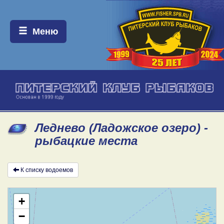
Меню:
Меню
Леднево (Ладожское озеро) -
рыбацкие места
К списку водоемов
+
−