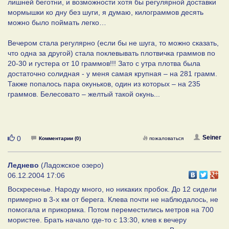
лишней беготни, и возможности хотя бы регулярной доставки
мормышки ко дну без шуги, я думаю, килограммов десять
можно было поймать легко…
Вечером стала регулярно (если бы не шуга, то можно сказать,
что одна за другой) стала поклевывать плотвичка граммов по
20-30 и густера от 10 граммов!!! Зато с утра плотва была
достаточно солидная - у меня самая крупная – на 281 грамм.
Также попалось пара окуньков, один из которых – на 235
граммов. Белесовато – желтый такой окунь...
Нравится
Seiner
0
Комментарии (0)
пожаловаться
Леднево
(Ладожское озеро)
06.12.2004 17:06
Воскресенье. Народу много, но никаких пробок. До 12 сидели
примерно в 3-х км от берега. Клева почти не наблюдалось, не
помогала и прикормка. Потом переместились метров на 700
мористее. Брать начало где-то с 13:30, клев к вечеру