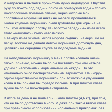
И напрасно я пытался прочистить лунку ледобуром. Опустил
руку по локоть под лед – и почти не обнаружил воды – только
многослойные ломаные пленки, через которые мои
спортивные мормышки никак не желали проваливаться.
Более крупные мормышки были грубоваты для игры на не
слишком активную плотву. И «золотой середины» из-за всего
этого «нащупать» было невозможно.
К вечеру из-за усилившегося мороза льдинки, намерзшие на
леску, вообще не давали легкой мормышке достигнуть дна,
цепляясь на середине спуска за подледные льдинки.
На неподвижную мормышку у меня плотва клевала очень
плохо. Конечно, можно было бы поставить три или четыре
удочки с несколькими мормышками на каждой. Но это
изначально было бесперспективным вариантом. На «игру»
одной единственной мормышкой при возможном улучшении
клева я бы поймал бы гораздо больше. А при плохом клеве
лучше было бы поэкспериментировать…
В итоге за день я не поймал и 5 кило плотвы (4,6 кг), при том,
что ее было достаточно много. И даже при таком вялом клеве,
при правильном использовании нормальных прикормок, без