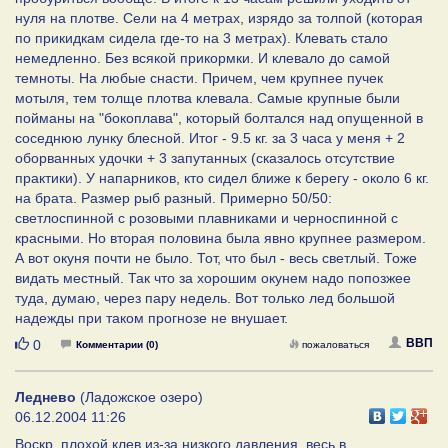
нуля на плотве. Сели на 4 метрах, изрядо за толпой (которая
по прикидкам сидела где-то на 3 метрах). Клевать стало
немедленно. Без всякой прикормки. И клевало до самой
темноты. На любые снасти. Причем, чем крупнее пучек
мотыля, тем толще плотва клевала. Самые крупные были
пойманы на "бокоплава", который болтался над опущенной в
соседнюю лунку блесной. Итог - 9.5 кг. за 3 часа у меня + 2
оборванных удочки + 3 запутанных (сказалось отсутствие
практики). У напарников, кто сидел ближе к берегу - около 6 кг.
на брата. Размер рыб разный. Примерно 50/50:
светлоспинной с розовыми плавниками и черноспинной с
красными. Но вторая половина была явно крупнее размером.
А вот окуня почти не было. Тот, что был - весь светлый. Тоже
видать местный. Так что за хорошим окунем надо попозжее
туда, думаю, через пару недель. Вот только лед большой
надежды при таком прогнозе не внушает.
Нравится
ВВП
0
Комментарии (0)
пожаловаться
Леднево
(Ладожское озеро)
06.12.2004 11:26
Воскр. плохой клев из-за низкого давления, весь в