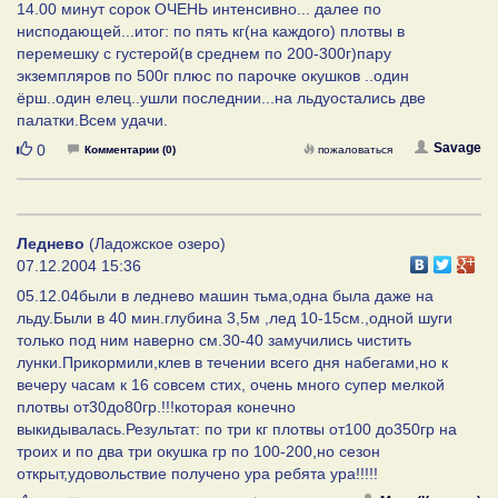
14.00 минут сорок ОЧЕНЬ интенсивно... далее по
нисподающей...итог: по пять кг(на каждого) плотвы в
перемешку с густерой(в среднем по 200-300г)пару
экземпляров по 500г плюс по парочке окушков ..один
ёрш..один елец..ушли последнии...на льдуостались две
палатки.Всем удачи.
Нравится
Savage
0
Комментарии (0)
пожаловаться
Леднево
(Ладожское озеро)
07.12.2004 15:36
05.12.04были в леднево машин тьма,одна была даже на
льду.Были в 40 мин.глубина 3,5м ,лед 10-15см.,одной шуги
только под ним наверно см.30-40 замучились чистить
лунки.Прикормили,клев в течении всего дня набегами,но к
вечеру часам к 16 совсем стих, очень много супер мелкой
плотвы от30до80гр.!!!которая конечно
выкидывалась.Результат: по три кг плотвы от100 до350гр на
троих и по два три окушка гр по 100-200,но сезон
открыт,удовольствие получено ура ребята ура!!!!!