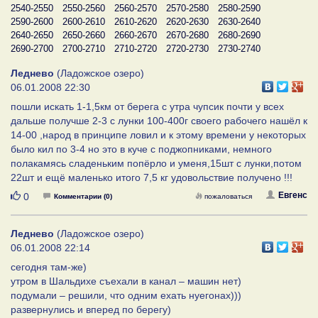
2540-2550
2550-2560
2560-2570
2570-2580
2580-2590
2590-2600
2600-2610
2610-2620
2620-2630
2630-2640
2640-2650
2650-2660
2660-2670
2670-2680
2680-2690
2690-2700
2700-2710
2710-2720
2720-2730
2730-2740
Леднево
(Ладожское озеро)
06.01.2008 22:30
пошли искать 1-1,5км от берега с утра чупсик почти у всех
дальше получше 2-3 с лунки 100-400г своего рабочего нашёл к
14-00 ,народ в принципе ловил и к этому времени у некоторых
было кил по 3-4 но это в куче с поджопниками, немного
полакамясь сладеньким попёрло и уменя,15шт с лунки,потом
22шт и ещё маленько итого 7,5 кг удовольствие получено !!!
Нравится
Евгенс
0
Комментарии (0)
пожаловаться
Леднево
(Ладожское озеро)
06.01.2008 22:14
сегодня там-же)
утром в Шальдихе съехали в канал – машин нет)
подумали – решили, что одним ехать нуегонах)))
развернулись и вперед по берегу)