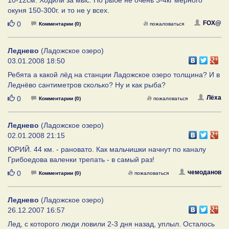
окуня 150-300г. и то не у всех.
Нравится
FOX@
0
Комментарии (0)
пожаловаться
Леднево
(Ладожское озеро)
03.01.2008 18:50
Ребята а какой лёд на станции Ладожское озеро толщина? И в
Леднёво сантиметров сколько? Ну и как рыба?
Нравится
Лёха
0
Комментарии (0)
пожаловаться
Леднево
(Ладожское озеро)
02.01.2008 21:15
ЮРИЙ. 44 км. - рановато. Как мальчишки начнут по каналу
Грибоедова валенки трепать - в самый раз!
Нравится
чемоданов
0
Комментарии (0)
пожаловаться
Леднево
(Ладожское озеро)
26.12.2007 16:57
Лед, с которого люди ловили 2-3 дня назад, уплыл. Осталось