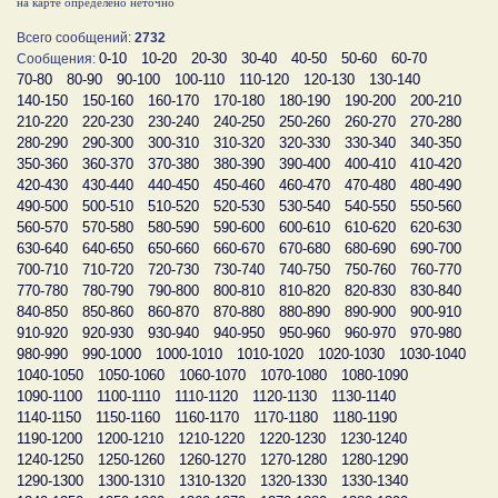
на карте определено неточно
Всего сообщений:
2732
0-10
10-20
20-30
30-40
40-50
50-60
60-70
Сообщения:
70-80
80-90
90-100
100-110
110-120
120-130
130-140
140-150
150-160
160-170
170-180
180-190
190-200
200-210
210-220
220-230
230-240
240-250
250-260
260-270
270-280
280-290
290-300
300-310
310-320
320-330
330-340
340-350
350-360
360-370
370-380
380-390
390-400
400-410
410-420
420-430
430-440
440-450
450-460
460-470
470-480
480-490
490-500
500-510
510-520
520-530
530-540
540-550
550-560
560-570
570-580
580-590
590-600
600-610
610-620
620-630
630-640
640-650
650-660
660-670
670-680
680-690
690-700
700-710
710-720
720-730
730-740
740-750
750-760
760-770
770-780
780-790
790-800
800-810
810-820
820-830
830-840
840-850
850-860
860-870
870-880
880-890
890-900
900-910
910-920
920-930
930-940
940-950
950-960
960-970
970-980
980-990
990-1000
1000-1010
1010-1020
1020-1030
1030-1040
1040-1050
1050-1060
1060-1070
1070-1080
1080-1090
1090-1100
1100-1110
1110-1120
1120-1130
1130-1140
1140-1150
1150-1160
1160-1170
1170-1180
1180-1190
1190-1200
1200-1210
1210-1220
1220-1230
1230-1240
1240-1250
1250-1260
1260-1270
1270-1280
1280-1290
1290-1300
1300-1310
1310-1320
1320-1330
1330-1340