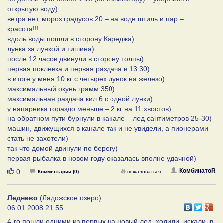
открытую воду)
ветра нет, мороз градусов 20 – на воде штиль и пар –
красота!!!
вдоль воды пошли в сторону Кареджа)
лунка за лункой и тишина)
после 12 часов двинули в сторону толпы)
первая поклевка и первая раздача в 13.30)
в итоге у меня 10 кг с четырех лунок на железо)
максимальный окунь грамм 350)
максимальная раздача кил 6 с одной лунки)
у напарника гораздо меньше – 2 кг на 11 хвостов)
на обратном пути бурнули в канале – лед сантиметров 25-30)
машин, движущихся в канале так и не увидели, а пионерами
стать не захотели)
так что домой двинули по берегу)
первая рыбалка в новом году оказалась вполне удачной)
Нравится
КомбинатоR
0
Комментарии (0)
пожаловаться
Леднево
(Ладожское озеро)
06.01.2008 21:55
4-го пошли одними из первых на новый лед, ходили, искали, в