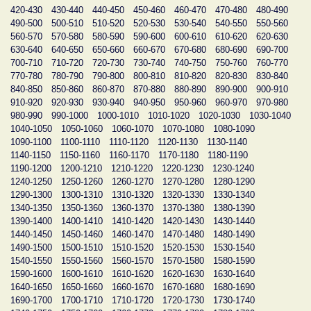
420-430
430-440
440-450
450-460
460-470
470-480
480-490
490-500
500-510
510-520
520-530
530-540
540-550
550-560
560-570
570-580
580-590
590-600
600-610
610-620
620-630
630-640
640-650
650-660
660-670
670-680
680-690
690-700
700-710
710-720
720-730
730-740
740-750
750-760
760-770
770-780
780-790
790-800
800-810
810-820
820-830
830-840
840-850
850-860
860-870
870-880
880-890
890-900
900-910
910-920
920-930
930-940
940-950
950-960
960-970
970-980
980-990
990-1000
1000-1010
1010-1020
1020-1030
1030-1040
1040-1050
1050-1060
1060-1070
1070-1080
1080-1090
1090-1100
1100-1110
1110-1120
1120-1130
1130-1140
1140-1150
1150-1160
1160-1170
1170-1180
1180-1190
1190-1200
1200-1210
1210-1220
1220-1230
1230-1240
1240-1250
1250-1260
1260-1270
1270-1280
1280-1290
1290-1300
1300-1310
1310-1320
1320-1330
1330-1340
1340-1350
1350-1360
1360-1370
1370-1380
1380-1390
1390-1400
1400-1410
1410-1420
1420-1430
1430-1440
1440-1450
1450-1460
1460-1470
1470-1480
1480-1490
1490-1500
1500-1510
1510-1520
1520-1530
1530-1540
1540-1550
1550-1560
1560-1570
1570-1580
1580-1590
1590-1600
1600-1610
1610-1620
1620-1630
1630-1640
1640-1650
1650-1660
1660-1670
1670-1680
1680-1690
1690-1700
1700-1710
1710-1720
1720-1730
1730-1740