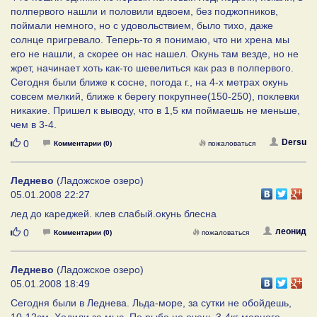
полпервого нашли и половили вдвоем, без поджопников,
поймали немного, но с удовольствием, было тихо, даже
солнце пригревало. Теперь-то я понимаю, что ни хрена мы
его не нашли, а скорее он нас нашел. Окунь там везде, но не
жрет, начинает хоть как-то шевелиться как раз в полпервого.
Сегодня были ближе к сосне, погода г., на 4-х метрах окунь
совсем мелкий, ближе к берегу покрупнее(150-250), поклевки
никакие. Пришел к выводу, что в 1,5 км поймаешь не меньше,
чем в 3-4.
Нравится
Dersu
0
Комментарии (0)
пожаловаться
Леднево
(Ладожское озеро)
05.01.2008 22:27
лед до кареджей. клев слабый.окунь блесна
Нравится
леонид
0
Комментарии (0)
пожаловаться
Леднево
(Ладожское озеро)
05.01.2008 18:49
Сегодня были в Леднева. Льда-море, за сутки не обойдешь,
10-12см. Ходили за мыс. По рыбе не очень 3-4кг мерного