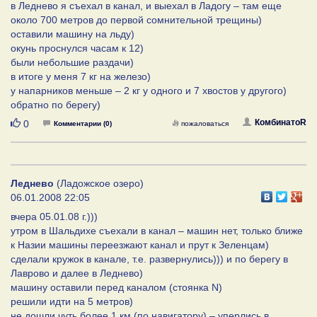
в Леднево я съехал в канал, и выехал в Ладогу – там еще
около 700 метров до первой сомнительной трещины)
оставили машину на льду)
окунь проснулся часам к 12)
были небольшие раздачи)
в итоге у меня 7 кг на железо)
у напарников меньше – 2 кг у одного и 7 хвостов у другого)
обратно по берегу)
Нравится
КомбинатоR
0
Комментарии (0)
пожаловаться
Леднево
(Ладожское озеро)
06.01.2008 22:05
вчера 05.01.08 г.)))
утром в Шальдихе съехали в канал – машин нет, только ближе
к Назии машины переезжают канал и прут к Зеленцам)
сделали кружок в канале, т.е. развернулись))) и по берегу в
Лаврово и далее в Леднево)
машину оставили перед каналом (стоянка N)
решили идти на 5 метров)
не дошли чуть более 1 км (по навигатору) – уперлись в