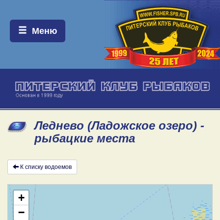
Меню:
Меню
Леднево (Ладожское озеро) -
рыбацкие места
К списку водоемов
+
−