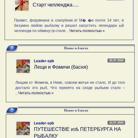
Старт челленджа….
Привет, форумчане и соклубник и! М� �е почти 14 лет, я
безумно люблю рыбалку и решил запустить легендарн ый
челлендж по обмену (в стиле ...
Читать полностью »
Новое в блогах
20.07.2026
Leader-spb
Лещи и Фомичи (басня)
Лещам от Фомича, в Неве, совсем житья не стало, И до того
достало это рыб, Что принято на сходе рыбьем стало –
...
Читать полностью »
Новое в блогах
14.07.2026
Leader-spb
ПУТЕШЕСТВIE изѣ ПЕТЕРБУРГА НА
РЫБАЛКУ