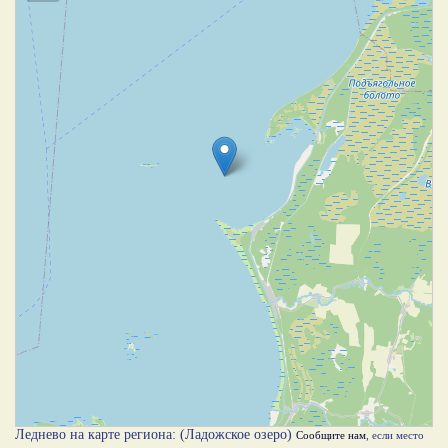
Леднево на карте региона: (Ладожское озеро)
Сообщите нам
, если место