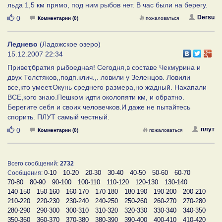
льда 1,5 км прямо, под ним рыбов нет. В час были на берегу.
Нравится
Dersu
0
Комментарии (0)
пожаловаться
Леднево
(Ладожское озеро)
15.12.2007 22:34
Привет,братия рыбоедная! Сегодня,в составе Чекмурина и
двух Толстяков,,подп.клич.,. ловили у Зеленцов. Ловили
все,кто умеет.Окунь среднего размера,но жадный. Нахапали
ВСЕ,кого знаю.Пешком идти околопяти км, и обратно.
Берегите себя и своих человечков.И даже не пытайтесь
спорить. ПЛУТ самый честный.
Нравится
плут
0
Комментарии (0)
пожаловаться
Всего сообщений:
2732
0-10
10-20
20-30
30-40
40-50
50-60
60-70
Сообщения:
70-80
80-90
90-100
100-110
110-120
120-130
130-140
140-150
150-160
160-170
170-180
180-190
190-200
200-210
210-220
220-230
230-240
240-250
250-260
260-270
270-280
280-290
290-300
300-310
310-320
320-330
330-340
340-350
350-360
360-370
370-380
380-390
390-400
400-410
410-420