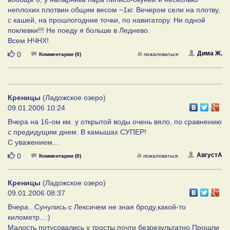
неплохих плотвин общим весом ~1кг. Вечером сели на плотву,
с кашей, на прошлогодние точки, по навигатору. Ни одной
поклевки!!! Не поеду я больше в Леднево.
Всем НЧНХ!
Нравится
Дима Ж.
0
Комментарии (0)
пожаловаться
Креницы
(Ладожское озеро)
09.01.2006 10:24
Вчера на 16-ом км. у открытой воды очень вяло, по сравнению
с предидущим днем. В камышах СУПЕР!
С уважением...
Нравится
АвгустА
0
Комментарии (0)
пожаловаться
Креницы
(Ладожское озеро)
09.01.2006 08:37
Вчера...Сунулись с Лексичем не зная броду,какой-то
километр...:)
Малость потусовались у тросты,почти безрезультатно.Прошли