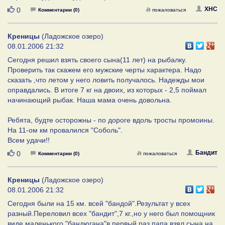
Нравится
ХНС
0
Комментарии (0)
пожаловаться
Креницы
(Ладожское озеро)
08.01.2006 21:32
Сегодня решил взять своего сына(11 лет) на рыбалку.
Проверить так скажем его мужские черты характера. Надо
сказать ,что летом у него ловить получалось. Надежды мои
оправдались. В итоге 7 кг на двоих, из которых - 2,5 поймал
начинающий рыбак. Наша мама очень довольна.
Ребята, будте осторожны - по дороге вдоль тросты промоины.
На 11-ом км провалился "Соболь".
Всем удачи!!
Нравится
Бандит
0
Комментарии (0)
пожаловаться
Креницы
(Ладожское озеро)
08.01.2006 21:32
Сегодня были на 15 км. всей "бандой".Результат у всех
разный.Переловил всех "бандит",7 кг.,но у него был помощник
виде маленького "бандюгана"в первый раз папа взял сына на