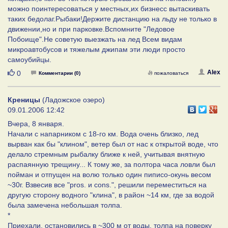
можно поинтересоваться у местных,их бизнесс вытаскивать
таких бедолаг.Рыбаки!Держите дистанцию на льду не только в
движении,но и при парковке.Вспомните "Ледовое
Побоище".Не советую выезжать на лед Всем видам
микроавтобусов и тяжелым джипам эти люди просто
самоубийцы.
Нравится
Alex
0
Комментарии (0)
пожаловаться
Креницы
(Ладожское озеро)
09.01.2006 12:42
Вчера, 8 января.
Начали с напарником с 18-го км. Вода очень близко, лед
вырван как бы "клином", ветер был от нас к открытой воде, что
делало стремным рыбалку ближе к ней, учитывая внятную
распаянную трещину... К тому же, за полтора часа ловли был
пойман и отпущен на волю только один пиписо-окунь весом
~30г. Взвесив все "pros. и cons.", решили переместиться на
другую сторону водного "клина", в район ~14 км, где за водой
была замечена небольшая толпа.
*
Приехали, остановились в ~300 м от воды, толпа на поверку