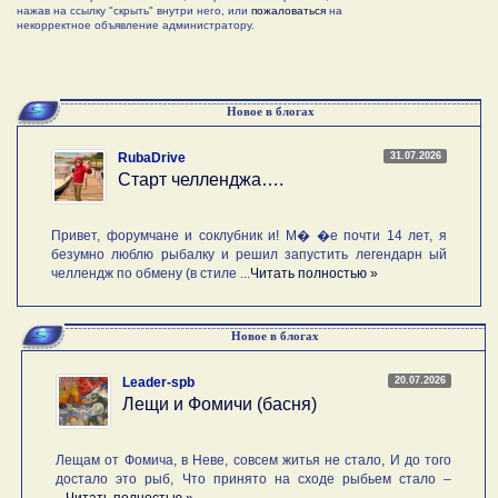
нажав на ссылку "скрыть" внутри него, или
пожаловаться
на
некорректное объявление администратору.
Новое в блогах
31.07.2026
RubaDrive
Старт челленджа….
Привет, форумчане и соклубник и! М� �е почти 14 лет, я
безумно люблю рыбалку и решил запустить легендарн ый
челлендж по обмену (в стиле ...
Читать полностью »
Новое в блогах
20.07.2026
Leader-spb
Лещи и Фомичи (басня)
Лещам от Фомича, в Неве, совсем житья не стало, И до того
достало это рыб, Что принято на сходе рыбьем стало –
...
Читать полностью »