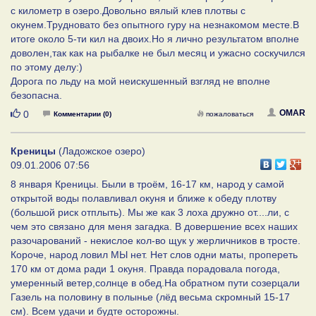
с километр в озеро.Довольно вялый клев плотвы с
окунем.Трудновато без опытного гуру на незнакомом месте.В
итоге около 5-ти кил на двоих.Но я лично результатом вполне
доволен,так как на рыбалке не был месяц и ужасно соскучился
по этому делу:)
Дорога по льду на мой неискушенный взгляд не вполне
безопасна.
Нравится
OMAR
0
Комментарии (0)
пожаловаться
Креницы
(Ладожское озеро)
09.01.2006 07:56
8 января Креницы. Были в троём, 16-17 км, народ у самой
открытой воды полавливал окуня и ближе к обеду плотву
(большой риск отплыть). Мы же как 3 лоха дружно от....ли, с
чем это связано для меня загадка. В довершение всех наших
разочарований - некислое кол-во щук у жерличников в тросте.
Короче, народ ловил МЫ нет. Нет слов одни маты, пропереть
170 км от дома ради 1 окуня. Правда порадовала погода,
умеренный ветер,солнце в обед.На обратном пути созерцали
Газель на половину в полынье (лёд весьма скромный 15-17
см). Всем удачи и будте осторожны.