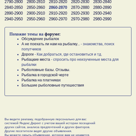
2790-2800
2800-2810
2810-2820
2820-2830
2830-2840
2840-2850
2850-2860
2860-2870
2870-2880
2880-2890
2890-2900
2900-2910
2910-2920
2920-2930
2930-2940
2940-2950
2950-2960
2960-2970
2970-2980
2980-2990
Похожие темы на
форуме:
Обсуждение рыбалок
А не поехать ли нам на рыбалку...
- знакомства, поиск
попутчиков
Дороги
- Как добраться, где остановиться и тд.
Рыбацкие места
- спросить про неизученные места для
рыбалки
Рыболовные базы. Отзывы.
Рыбалка в городской черте
Рыбалка на платниках
Большие рыболовные путешествия
Вы видите рекламу, подобранную персонально для вас
системой Яндекс.Директ с учетом вашей истории посещений
других сайтов, анализа предпочтений и других факторов.
Другие посетители видят другие объявления.
Вы можете скрыть объявление, которое вам не нравится,