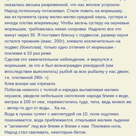
оказалась весьма разреженной, что нас вполне устроило.
Народ потихоньку потаскивал. Стали ловить на мормышку...
как из пулемета сразу мелко-мелко-средний окунь, густера и
иногда плотва вперемешку. Чтобы засечь густеру на окуневые
мормышки, требовалась некая сноровка. Надоело все это
минут через 30. Я поставил блесну с подвесом, размер окуня
остался прежним (макс. 200г), клевало исключительно на
подвес (бокоплав), только одно отличие от мормышки -
поклевки в 10 раз реже.
Сделав это замечательное наблюдение, я вернулся к
мормышке, за что и был вознагражден рекордной (как
впоследствии выяснилось) рыбой за всю рыбалку у нас двоих,
т.е. плотвиной 280г. =)
Клев вскоре как отрезало.
Побегав немного с толпой и изредка вылавливая мелких
окушков, увидели небольшое скопление народа ближе к воде,
метрах в 100 от нее, переместились туда, типа, ведь можно же
- ветер-то дул от воды... Ха-ха...
Вода в лунках гуляет с амплитудой см.10, поле ощутимо
покачивается, вода приближается, откалывая мелкие льдинки
и "затемняя" лед все ближе и ближе к нам. Поклевок-ноль.
Народ стал сваливать, некоторые-бегом.