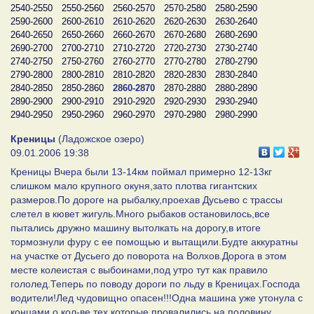
2540-2550
2550-2560
2560-2570
2570-2580
2580-2590
2590-2600
2600-2610
2610-2620
2620-2630
2630-2640
2640-2650
2650-2660
2660-2670
2670-2680
2680-2690
2690-2700
2700-2710
2710-2720
2720-2730
2730-2740
2740-2750
2750-2760
2760-2770
2770-2780
2780-2790
2790-2800
2800-2810
2810-2820
2820-2830
2830-2840
2840-2850
2850-2860
2860-2870
2870-2880
2880-2890
2890-2900
2900-2910
2910-2920
2920-2930
2930-2940
2940-2950
2950-2960
2960-2970
2970-2980
2980-2990
Креницы
(Ладожское озеро)
09.01.2006 19:38
Креницы Вчера были 13-14км поймал примерно 12-13кг
слишком мало крупного окуня,зато плотва гигантских
размеров.По дороге на рыбалку,проехав Дусьево с трассы
слетел в кювет жигуль.Много рыбаков остановилось,все
пытались дружно машину вытолкать на дорогу,в итоге
тормознули фуру с ее помощью и вытащили.Будте аккуратны
на участке от Дусьего до поворота на Волхов.Дорога в этом
месте колеистая с выбоинами,под утро тут как правило
гололед.Теперь по поводу дороги по льду в Креницах.Господа
водители!Лед чудовищно опасен!!!Одна машина уже утонула с
концами,о кол-ве тех которые провалились на половину