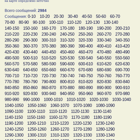
на карте определено неточно
Всего сообщений:
2984
0-10
10-20
20-30
30-40
40-50
50-60
60-70
Сообщения:
70-80
80-90
90-100
100-110
110-120
120-130
130-140
140-150
150-160
160-170
170-180
180-190
190-200
200-210
210-220
220-230
230-240
240-250
250-260
260-270
270-280
280-290
290-300
300-310
310-320
320-330
330-340
340-350
350-360
360-370
370-380
380-390
390-400
400-410
410-420
420-430
430-440
440-450
450-460
460-470
470-480
480-490
490-500
500-510
510-520
520-530
530-540
540-550
550-560
560-570
570-580
580-590
590-600
600-610
610-620
620-630
630-640
640-650
650-660
660-670
670-680
680-690
690-700
700-710
710-720
720-730
730-740
740-750
750-760
760-770
770-780
780-790
790-800
800-810
810-820
820-830
830-840
840-850
850-860
860-870
870-880
880-890
890-900
900-910
910-920
920-930
930-940
940-950
950-960
960-970
970-980
980-990
990-1000
1000-1010
1010-1020
1020-1030
1030-1040
1040-1050
1050-1060
1060-1070
1070-1080
1080-1090
1090-1100
1100-1110
1110-1120
1120-1130
1130-1140
1140-1150
1150-1160
1160-1170
1170-1180
1180-1190
1190-1200
1200-1210
1210-1220
1220-1230
1230-1240
1240-1250
1250-1260
1260-1270
1270-1280
1280-1290
1290-1300
1300-1310
1310-1320
1320-1330
1330-1340