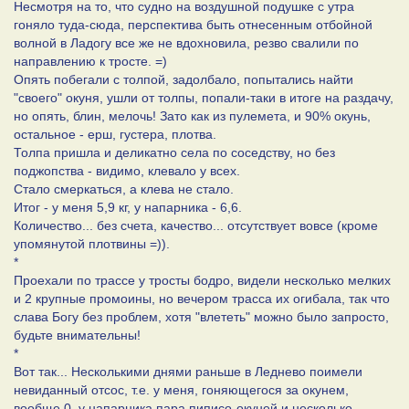
Несмотря на то, что судно на воздушной подушке с утра
гоняло туда-сюда, перспектива быть отнесенным отбойной
волной в Ладогу все же не вдохновила, резво свалили по
направлению к тросте. =)
Опять побегали с толпой, задолбало, попытались найти
"своего" окуня, ушли от толпы, попали-таки в итоге на раздачу,
но опять, блин, мелочь! Зато как из пулемета, и 90% окунь,
остальное - ерш, густера, плотва.
Толпа пришла и деликатно села по соседству, но без
поджопства - видимо, клевало у всех.
Стало смеркаться, а клева не стало.
Итог - у меня 5,9 кг, у напарника - 6,6.
Количество... без счета, качество... отсутствует вовсе (кроме
упомянутой плотвины =)).
*
Проехали по трассе у тросты бодро, видели несколько мелких
и 2 крупные промоины, но вечером трасса их огибала, так что
слава Богу без проблем, хотя "влететь" можно было запросто,
будьте внимательны!
*
Вот так... Несколькими днями раньше в Леднево поимели
невиданный отсос, т.е. у меня, гоняющегося за окунем,
вообще 0, у напарника пара пиписо-окуней и несколько