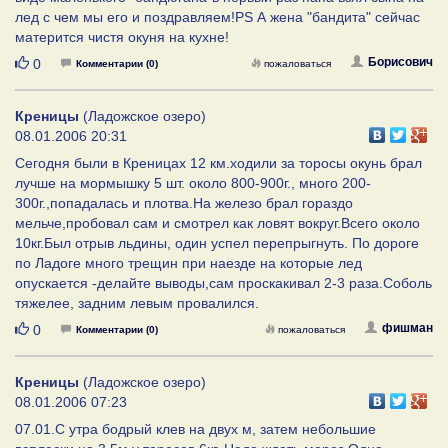
лед c чем мы его и поздравляем!PS А жена "бандита" сейчас
матерится чистя окуня на кухне!
Нравится
Борисович
0
Комментарии (0)
пожаловаться
Креницы
(Ладожское озеро)
08.01.2006 20:31
Сегодня были в Креницах 12 км.ходили за торосы окунь брал
лучше на мормышку 5 шт. около 800-900г., много 200-
300г.,попадалась и плотва.На железо брал гораздо
мельче,пробовал сам и смотрел как ловят вокруг.Всего около
10кг.Был отрыв льдины, один успел перепрыгнуть. По дороге
по Ладоге много трещин при наезде на которые лед
опускается -делайте выводы,сам проскакивал 2-3 раза.Соболь
тяжелее, задним левым провалился.
Нравится
фишман
0
Комментарии (0)
пожаловаться
Креницы
(Ладожское озеро)
08.01.2006 07:23
07.01.С утра бодрый клев на двух м, затем небольшие