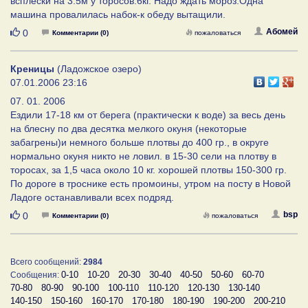
всплески на 3.5м у торосов.6кг. Надо ждать мороз.Одна
машина провалилась набок-к обеду вытащили.
Нравится
Абомей
0
Комментарии (0)
пожаловаться
Креницы
(Ладожское озеро)
07.01.2006 23:16
07. 01. 2006
Ездили 17-18 км от берега (практически к воде) за весь день
на блесну по два десятка мелкого окуня (некоторые
забагрены)и немного больше плотвы до 400 гр., в округе
нормально окуня никто не ловил. в 15-30 сели на плотву в
торосах, за 1,5 часа около 10 кг. хорошей плотвы 150-300 гр.
По дороге в троснике есть промоины, утром на посту в Новой
Ладоге останавливали всех подряд.
Нравится
bsp
0
Комментарии (0)
пожаловаться
Всего сообщений:
2984
0-10
10-20
20-30
30-40
40-50
50-60
60-70
Сообщения:
70-80
80-90
90-100
100-110
110-120
120-130
130-140
140-150
150-160
160-170
170-180
180-190
190-200
200-210