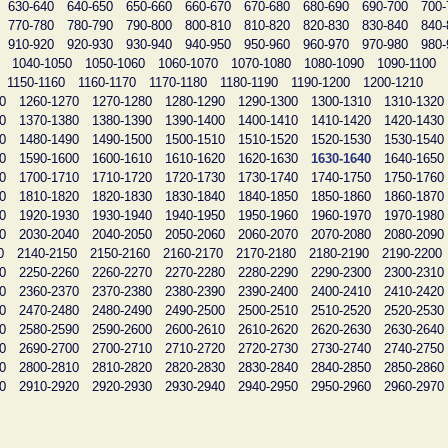
630-640
640-650
650-660
660-670
670-680
680-690
690-700
700-
770-780
780-790
790-800
800-810
810-820
820-830
830-840
840-
910-920
920-930
930-940
940-950
950-960
960-970
970-980
980-
1040-1050
1050-1060
1060-1070
1070-1080
1080-1090
1090-1100
1150-1160
1160-1170
1170-1180
1180-1190
1190-1200
1200-1210
0
1260-1270
1270-1280
1280-1290
1290-1300
1300-1310
1310-1320
0
1370-1380
1380-1390
1390-1400
1400-1410
1410-1420
1420-1430
0
1480-1490
1490-1500
1500-1510
1510-1520
1520-1530
1530-1540
0
1590-1600
1600-1610
1610-1620
1620-1630
1630-1640
1640-1650
0
1700-1710
1710-1720
1720-1730
1730-1740
1740-1750
1750-1760
0
1810-1820
1820-1830
1830-1840
1840-1850
1850-1860
1860-1870
0
1920-1930
1930-1940
1940-1950
1950-1960
1960-1970
1970-1980
0
2030-2040
2040-2050
2050-2060
2060-2070
2070-2080
2080-2090
0
2140-2150
2150-2160
2160-2170
2170-2180
2180-2190
2190-2200
0
2250-2260
2260-2270
2270-2280
2280-2290
2290-2300
2300-2310
0
2360-2370
2370-2380
2380-2390
2390-2400
2400-2410
2410-2420
0
2470-2480
2480-2490
2490-2500
2500-2510
2510-2520
2520-2530
0
2580-2590
2590-2600
2600-2610
2610-2620
2620-2630
2630-2640
0
2690-2700
2700-2710
2710-2720
2720-2730
2730-2740
2740-2750
0
2800-2810
2810-2820
2820-2830
2830-2840
2840-2850
2850-2860
0
2910-2920
2920-2930
2930-2940
2940-2950
2950-2960
2960-2970