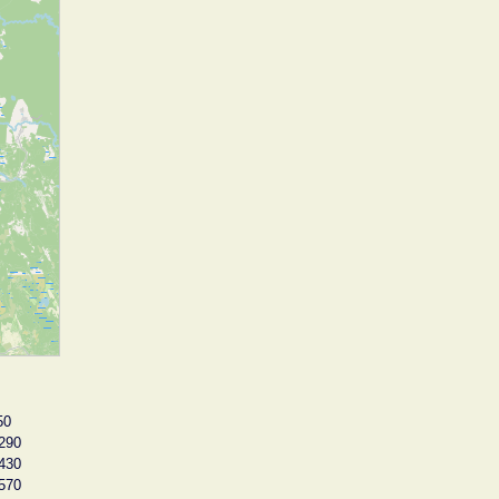
50
290
430
570