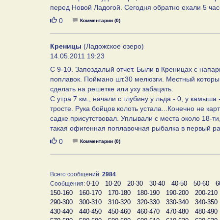
перед Новой Ладогой. Сегодня обратно ехали 5 час
Нравится
0
Комментарии (0)
Креницы
(Ладожское озеро)
14.05.2011 19:23
С 9-10. Запоздалый отчет. Были в Креницах с напа
поплавок. Поймано шт.30 мелюзги. Местный который
сделать на решетке или уху забацать.
С утра 7 км., начали с глубину у льда - 0, у камыша
тросте. Рука бойцов колоть устала...Конечно не ка
садке присутствовал. Уплывали с места около 18-ти
такая офигенная поплавочная рыбалка в первый раз
Нравится
0
Комментарии (0)
Всего сообщений:
2984
0-10
10-20
20-30
30-40
40-50
50-60
6
Сообщения:
150-160
160-170
170-180
180-190
190-200
200-210
290-300
300-310
310-320
320-330
330-340
340-350
430-440
440-450
450-460
460-470
470-480
480-490