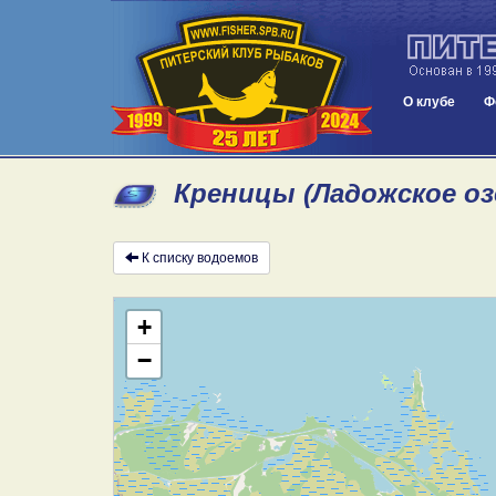
О клубе
Ф
Креницы (Ладожское оз
К списку водоемов
+
−