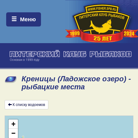
Меню:
Меню
Креницы (Ладожское озеро) -
рыбацкие места
К списку водоемов
+
−