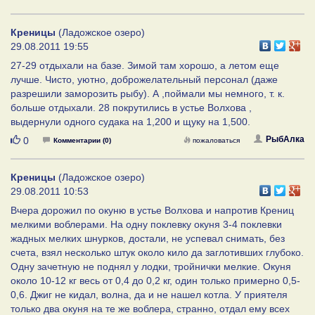
Креницы
(Ладожское озеро)
29.08.2011 19:55
27-29 отдыхали на базе. Зимой там хорошо, а летом еще
лучше. Чисто, уютно, доброжелательный персонал (даже
разрешили заморозить рыбу). А ,поймали мы немного, т. к.
больше отдыхали. 28 покрутились в устье Волхова ,
выдернули одного судака на 1,200 и щуку на 1,500.
Нравится
РыбАлка
0
Комментарии (0)
пожаловаться
Креницы
(Ладожское озеро)
29.08.2011 10:53
Вчера дорожил по окуню в устье Волхова и напротив Крениц
мелкими воблерами. На одну поклевку окуня 3-4 поклевки
жадных мелких шнурков, достали, не успевал снимать, без
счета, взял несколько штук около кило да заглотивших глубоко.
Одну зачетную не поднял у лодки, тройнички мелкие. Окуня
около 10-12 кг весь от 0,4 до 0,2 кг, один только примерно 0,5-
0,6. Джиг не кидал, волна, да и не нашел котла. У приятеля
только два окуня на те же воблера, странно, отдал ему всех