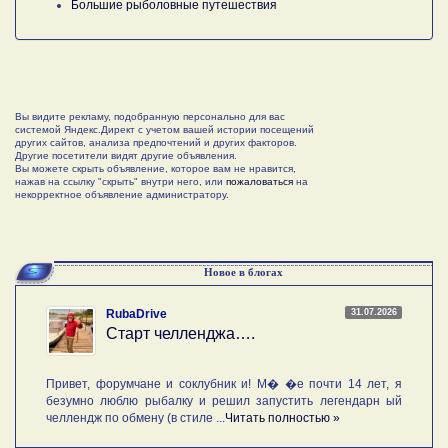
Большие рыболовные путешествия
Вы видите рекламу, подобранную персонально для вас
системой Яндекс.Директ с учетом вашей истории посещений
других сайтов, анализа предпочтений и других факторов.
Другие посетители видят другие объявления.
Вы можете скрыть объявление, которое вам не нравится,
нажав на ссылку "скрыть" внутри него, или
пожаловаться
на
некорректное объявление администратору.
Новое в блогах
31.07.2026
RubaDrive
Старт челленджа….
Привет, форумчане и соклубник и! М� �е почти 14 лет, я
безумно люблю рыбалку и решил запустить легендарн ый
челлендж по обмену (в стиле ...
Читать полностью »