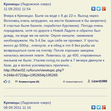
Креницы
(Ладожское озеро)
11.09.2011 11:54
Вчера в Креницах. Были на воде с 8 до 22-х. Выход через
Волховец очень затруднен, на месте базменов я бы запретил).
К счастью были бахили, поработал бурлаком). Погода очень
порадовала, хотя по дороге к Новой Ладоге и обратно был
дождь, на воде же ни капли. Окуня неншли, чаевников
необнаружили. На 3-4,5м. щук себя не проявил. У тросты
много до 500гр., плюнули, и в обед и что б без рыбы не
возвращаться сели на плотву. После хорошео закорма
началась весеняя ловля. Ловилась гр. до 400, откровенных
мальков не было. Уталив голод по рыбе в 7 вечера двинули к
базе, да и волна усиливалась прилично....
http://fisher02.ru/forum/viewtopic.php?
f=24&t=5722&p=195265#p195265
Нравится
Lizard1980
0
Комментарии (0)
пожаловаться
Креницы
(Ладожское озеро)
08.09.2011 11:16