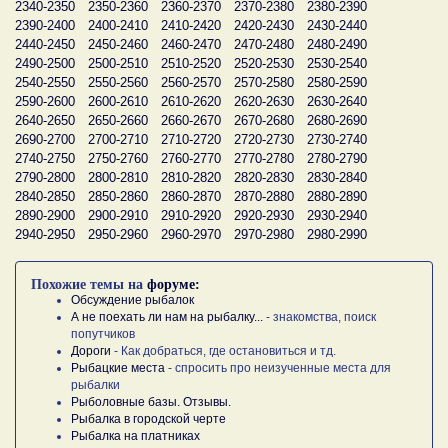
2340-2350
2350-2360
2360-2370
2370-2380
2380-2390
2390-2400
2400-2410
2410-2420
2420-2430
2430-2440
2440-2450
2450-2460
2460-2470
2470-2480
2480-2490
2490-2500
2500-2510
2510-2520
2520-2530
2530-2540
2540-2550
2550-2560
2560-2570
2570-2580
2580-2590
2590-2600
2600-2610
2610-2620
2620-2630
2630-2640
2640-2650
2650-2660
2660-2670
2670-2680
2680-2690
2690-2700
2700-2710
2710-2720
2720-2730
2730-2740
2740-2750
2750-2760
2760-2770
2770-2780
2780-2790
2790-2800
2800-2810
2810-2820
2820-2830
2830-2840
2840-2850
2850-2860
2860-2870
2870-2880
2880-2890
2890-2900
2900-2910
2910-2920
2920-2930
2930-2940
2940-2950
2950-2960
2960-2970
2970-2980
2980-2990
Похожие темы на
форуме:
Обсуждение рыбалок
А не поехать ли нам на рыбалку...
- знакомства, поиск
попутчиков
Дороги
- Как добраться, где остановиться и тд.
Рыбацкие места
- спросить про неизученные места для
рыбалки
Рыболовные базы. Отзывы.
Рыбалка в городской черте
Рыбалка на платниках