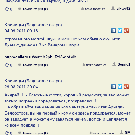
шнурки! ловил на на вертуху и джиг 50х50 !
Нравится
viktor82
0
Комментарии (0)
пожаловаться
Креницы
(Ладожское озеро)
04.09.2011 00:18
Утром много мелкой щуки и меньше чем обычно окуньков.
Днем судачек на 3 кг. Вечером шторм.
http://gallery.ru/watch?ph=Rd8-dofMb
Нравится
Somic1
0
Комментарии (0)
пожаловаться
Креницы
(Ладожское озеро)
29.08.2011 20:04
Андрей_Н - Классные фотки, хороший результат, за вас можно
только искренни порадоваться, поздравляю!!!
Не обращайте внимание на комментарии таких как Аркадий
Белоостров, вы не первый к кому он здесь придирается, может
он завидует, а может ему заняться нечем, вот он и цепляется
ко всем подряд!!!
Нравится
GM
0
Комментарии (0)
пожаловаться