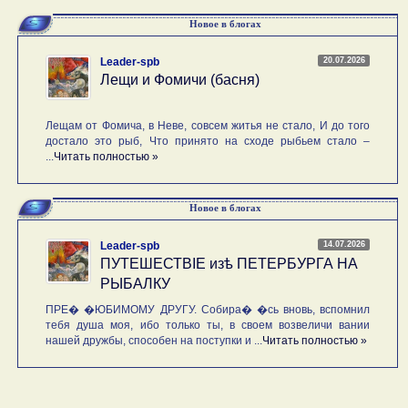
Новое в блогах
20.07.2026
Leader-spb
Лещи и Фомичи (басня)
Лещам от Фомича, в Неве, совсем житья не стало, И до того
достало это рыб, Что принято на сходе рыбьем стало –
...
Читать полностью »
Новое в блогах
14.07.2026
Leader-spb
ПУТЕШЕСТВIE изѣ ПЕТЕРБУРГА НА
РЫБАЛКУ
ПРЕ� �ЮБИМОМУ ДРУГУ. Собира� �сь вновь, вспомнил
тебя душа моя, ибо только ты, в своем возвеличи вании
нашей дружбы, способен на поступки и ...
Читать полностью »