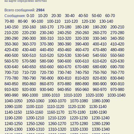
на карте определено неточно
Всего сообщений:
2984
0-10
10-20
20-30
30-40
40-50
50-60
60-70
Сообщения:
70-80
80-90
90-100
100-110
110-120
120-130
130-140
140-150
150-160
160-170
170-180
180-190
190-200
200-210
210-220
220-230
230-240
240-250
250-260
260-270
270-280
280-290
290-300
300-310
310-320
320-330
330-340
340-350
350-360
360-370
370-380
380-390
390-400
400-410
410-420
420-430
430-440
440-450
450-460
460-470
470-480
480-490
490-500
500-510
510-520
520-530
530-540
540-550
550-560
560-570
570-580
580-590
590-600
600-610
610-620
620-630
630-640
640-650
650-660
660-670
670-680
680-690
690-700
700-710
710-720
720-730
730-740
740-750
750-760
760-770
770-780
780-790
790-800
800-810
810-820
820-830
830-840
840-850
850-860
860-870
870-880
880-890
890-900
900-910
910-920
920-930
930-940
940-950
950-960
960-970
970-980
980-990
990-1000
1000-1010
1010-1020
1020-1030
1030-1040
1040-1050
1050-1060
1060-1070
1070-1080
1080-1090
1090-1100
1100-1110
1110-1120
1120-1130
1130-1140
1140-1150
1150-1160
1160-1170
1170-1180
1180-1190
1190-1200
1200-1210
1210-1220
1220-1230
1230-1240
1240-1250
1250-1260
1260-1270
1270-1280
1280-1290
1290-1300
1300-1310
1310-1320
1320-1330
1330-1340