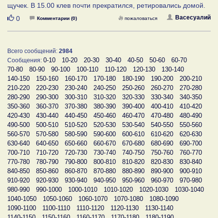
щучек. В 15.00 клев почти прекратился, ретировались домой.
Нравится
Васесуалий
0
Комментарии (0)
пожаловаться
Всего сообщений:
2984
0-10
10-20
20-30
30-40
40-50
50-60
60-70
Сообщения:
70-80
80-90
90-100
100-110
110-120
120-130
130-140
140-150
150-160
160-170
170-180
180-190
190-200
200-210
210-220
220-230
230-240
240-250
250-260
260-270
270-280
280-290
290-300
300-310
310-320
320-330
330-340
340-350
350-360
360-370
370-380
380-390
390-400
400-410
410-420
420-430
430-440
440-450
450-460
460-470
470-480
480-490
490-500
500-510
510-520
520-530
530-540
540-550
550-560
560-570
570-580
580-590
590-600
600-610
610-620
620-630
630-640
640-650
650-660
660-670
670-680
680-690
690-700
700-710
710-720
720-730
730-740
740-750
750-760
760-770
770-780
780-790
790-800
800-810
810-820
820-830
830-840
840-850
850-860
860-870
870-880
880-890
890-900
900-910
910-920
920-930
930-940
940-950
950-960
960-970
970-980
980-990
990-1000
1000-1010
1010-1020
1020-1030
1030-1040
1040-1050
1050-1060
1060-1070
1070-1080
1080-1090
1090-1100
1100-1110
1110-1120
1120-1130
1130-1140
1140-1150
1150-1160
1160-1170
1170-1180
1180-1190