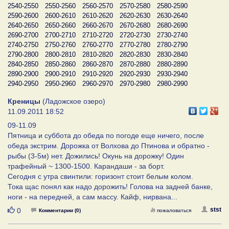
2540-2550
2550-2560
2560-2570
2570-2580
2580-2590
2590-2600
2600-2610
2610-2620
2620-2630
2630-2640
2640-2650
2650-2660
2660-2670
2670-2680
2680-2690
2690-2700
2700-2710
2710-2720
2720-2730
2730-2740
2740-2750
2750-2760
2760-2770
2770-2780
2780-2790
2790-2800
2800-2810
2810-2820
2820-2830
2830-2840
2840-2850
2850-2860
2860-2870
2870-2880
2880-2890
2890-2900
2900-2910
2910-2920
2920-2930
2930-2940
2940-2950
2950-2960
2960-2970
2970-2980
2980-2990
Креницы
(Ладожское озеро)
11.09.2011 18:52
09-11.09
Пятница и суббота до обеда по погоде еще ничего, после
обеда экстрим. Дорожка от Волхова до Птинова и обратно -
рыбы (3-5м) нет. Дожились! Окунь на дорожку! Один
трафейный ~ 1300-1500. Карандаши - за борт.
Сегодня с утра свинтили: горизонт стоит белым колом.
Тока щас понял как надо дорожить! Голова на задней банке,
ноги - на передней, а сам массу. Кайф, нирвана...
Нравится
stst
0
Комментарии (0)
пожаловаться