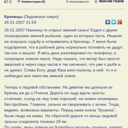
Нравится
Максим Перов
0
Комментарии (0)
пожаловаться
Креницы
(Ладожское озеро)
26.01.2007 21:59
26.01.2007 Наконец-то открыл зимний сезон! Ездил с двумя
патриархами зимней рыбалки, один из которых тесть. Решили
не искушать судьбу и отправились в Креницы. У меня были
подозрения, что в рабочий день нормально половить не дадут,
так оно и вышло. Я весь день разговаривал по телефону, а
патриархи ловили окуня. Надо сказать, что ветер был просто
зверский и через пару часов я так окоченел, что уже о рыбе и
не думал. Слава Богу, дядя Юра взял палатку, в ней- то я и
наблюдал все таинства зимней ловли.
Теперь о ледовой обстановке. На девятке мы доехали из
Крениц аж до о.Птинов. Дорога по льду вдоль тросты
отличная, съезд на лед тоже хороший, на низких иномарках
без проблем. Главное, сильно не сворачивать с колеи. Тогда,
видимо, возможны варианты. Перед нами ехала "буханка",
были люди на нивах. На обратной дороге от конца ледовой
трассы спидометр показал 18 км.
По улову: деды ловили на бутерброд мотыль- опарыш, клевал