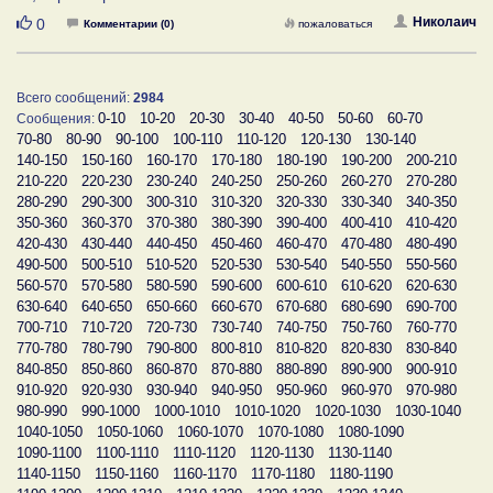
Нравится
Николаич
0
Комментарии (0)
пожаловаться
Всего сообщений:
2984
0-10
10-20
20-30
30-40
40-50
50-60
60-70
Сообщения:
70-80
80-90
90-100
100-110
110-120
120-130
130-140
140-150
150-160
160-170
170-180
180-190
190-200
200-210
210-220
220-230
230-240
240-250
250-260
260-270
270-280
280-290
290-300
300-310
310-320
320-330
330-340
340-350
350-360
360-370
370-380
380-390
390-400
400-410
410-420
420-430
430-440
440-450
450-460
460-470
470-480
480-490
490-500
500-510
510-520
520-530
530-540
540-550
550-560
560-570
570-580
580-590
590-600
600-610
610-620
620-630
630-640
640-650
650-660
660-670
670-680
680-690
690-700
700-710
710-720
720-730
730-740
740-750
750-760
760-770
770-780
780-790
790-800
800-810
810-820
820-830
830-840
840-850
850-860
860-870
870-880
880-890
890-900
900-910
910-920
920-930
930-940
940-950
950-960
960-970
970-980
980-990
990-1000
1000-1010
1010-1020
1020-1030
1030-1040
1040-1050
1050-1060
1060-1070
1070-1080
1080-1090
1090-1100
1100-1110
1110-1120
1120-1130
1130-1140
1140-1150
1150-1160
1160-1170
1170-1180
1180-1190