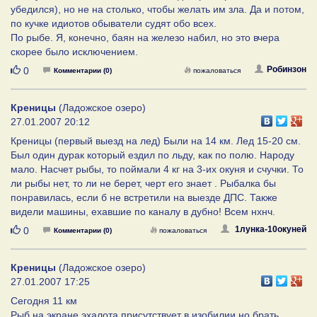
убедился), но не на столько, чтобы желать им зла. Да и потом,
по кучке идиотов обыватели судят обо всех.
По рыбе. Я, конечно, баян на железо набил, но это вчера
скорее было исключением.
Нравится
Робинзон
0
Комментарии (0)
пожаловаться
Креницы
(Ладожское озеро)
27.01.2007 20:12
Креницы (первый выезд на лед) Были на 14 км. Лед 15-20 см.
Был один дурак который ездил по льду, как по полю. Народу
мало. Насчет рыбы, то поймали 4 кг на 3-их окуня и счучки. То
ли рыбы нет, то ли не берет, черт его знает . Рыбалка бы
понравилась, если б не встретили на выезде ДПС. Также
видели машины, ехавшие по каналу в дубно! Всем нхнч.
Нравится
1лунка-10окуней
0
Комментарии (0)
пожаловаться
Креницы
(Ладожское озеро)
27.01.2007 17:25
Сегодня 11 км
Рыб на экране эхалота присутствует в изобилии но брать