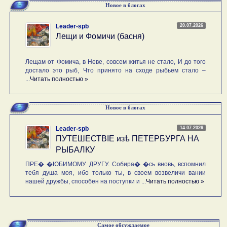
Новое в блогах
20.07.2026
Leader-spb
Лещи и Фомичи (басня)
Лещам от Фомича, в Неве, совсем житья не стало, И до того
достало это рыб, Что принято на сходе рыбьем стало –
...
Читать полностью »
Новое в блогах
14.07.2026
Leader-spb
ПУТЕШЕСТВIE изѣ ПЕТЕРБУРГА НА
РЫБАЛКУ
ПРЕ� �ЮБИМОМУ ДРУГУ. Собира� �сь вновь, вспомнил
тебя душа моя, ибо только ты, в своем возвеличи вании
нашей дружбы, способен на поступки и ...
Читать полностью »
Самое обсуждаемое