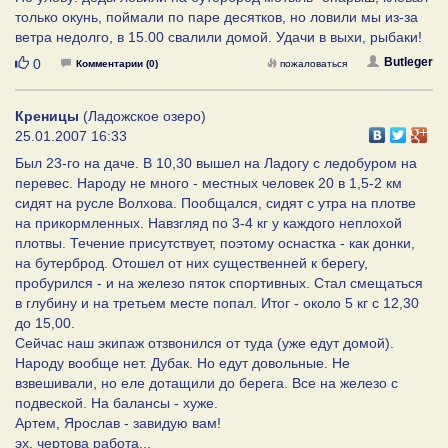
только окунь, поймали по паре десятков, но ловили мы из-за
ветра недолго, в 15.00 свалили домой. Удачи в выхи, рыбаки!
Нравится
Butleger
0
Комментарии (0)
пожаловаться
Креницы
(Ладожское озеро)
25.01.2007 16:33
Был 23-го на даче. В 10,30 вышел на Ладогу с ледобуром на
перевес. Народу не много - местных человек 20 в 1,5-2 км
сидят на русле Волхова. Пообщался, сидят с утра на плотве
на прикормленных. Навзгляд по 3-4 кг у каждого неплохой
плотвы. Течение присутствует, поэтому оснастка - как донки,
на бутерброд. Отошел от них существенней к берегу,
пробурился - и на железо пяток спортивных. Стал смещаться
в глубину и на третьем месте попал. Итог - около 5 кг с 12,30
до 15,00.
Сейчас наш экипаж отзвонился от туда (уже едут домой).
Народу вообще нет. Дубак. Но едут довольные. Не
взвешивали, но еле дотащили до берега. Все на железо с
подвеской. На балансы - хуже.
Артем, Ярослав - завидую вам!
эх, чертова работа...