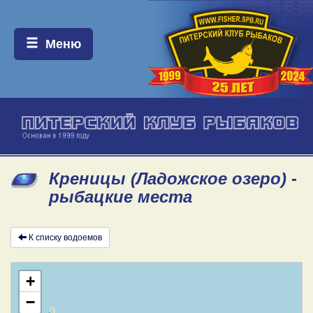
Меню:
Меню
Креницы (Ладожское озеро) -
рыбацкие места
К списку водоемов
+
−