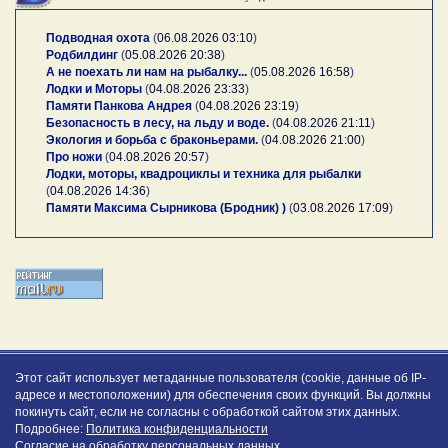
Подводная охота
(
06.08.2026 03:10
)
Родбилдинг
(
05.08.2026 20:38
)
А не поехать ли нам на рыбалку...
(
05.08.2026 16:58
)
Лодки и Моторы
(
04.08.2026 23:33
)
Памяти Панкова Андрея
(
04.08.2026 23:19
)
Безопасность в лесу, на льду и воде.
(
04.08.2026 21:11
)
Экология и борьба с браконьерами.
(
04.08.2026 21:00
)
Про ножи
(
04.08.2026 20:57
)
Лодки, моторы, квадроциклы и техника для рыбалки
(
04.08.2026 14:36
)
Памяти Максима Сырникова (Бродник) )
(
03.08.2026 17:09
)
Этот сайт использует метаданные пользователя (cookie, данные об IP-
адресе и местоположении) для обеспечения своих функций. Вы должны
покинуть сайт, если не согласны с обработкой сайтом этих данных.
Подробнее:
Политика конфиденциальности
Согласие на обработку персональных данных