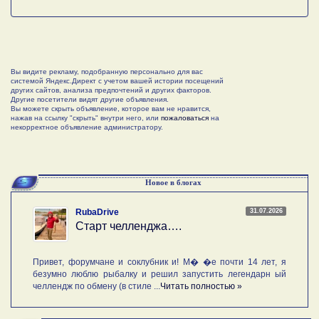
Вы видите рекламу, подобранную персонально для вас
системой Яндекс.Директ с учетом вашей истории посещений
других сайтов, анализа предпочтений и других факторов.
Другие посетители видят другие объявления.
Вы можете скрыть объявление, которое вам не нравится,
нажав на ссылку "скрыть" внутри него, или
пожаловаться
на
некорректное объявление администратору.
Новое в блогах
31.07.2026
RubaDrive
Старт челленджа….
Привет, форумчане и соклубник и! М� �е почти 14 лет, я
безумно люблю рыбалку и решил запустить легендарн ый
челлендж по обмену (в стиле ...
Читать полностью »