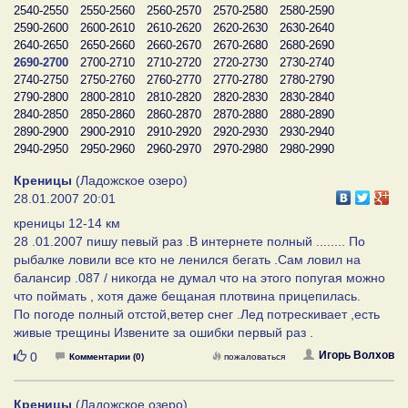
2540-2550
2550-2560
2560-2570
2570-2580
2580-2590
2590-2600
2600-2610
2610-2620
2620-2630
2630-2640
2640-2650
2650-2660
2660-2670
2670-2680
2680-2690
2690-2700
2700-2710
2710-2720
2720-2730
2730-2740
2740-2750
2750-2760
2760-2770
2770-2780
2780-2790
2790-2800
2800-2810
2810-2820
2820-2830
2830-2840
2840-2850
2850-2860
2860-2870
2870-2880
2880-2890
2890-2900
2900-2910
2910-2920
2920-2930
2930-2940
2940-2950
2950-2960
2960-2970
2970-2980
2980-2990
Креницы
(Ладожское озеро)
28.01.2007 20:01
креницы 12-14 км
28 .01.2007 пишу певый раз .В интернете полный ........ По
рыбалке ловили все кто не ленился бегать .Сам ловил на
балансир .087 / никогда не думал что на этого попугая можно
что поймать , хотя даже бещаная плотвина прицепилась.
По погоде полный отстой,ветер снег .Лед потрескивает ,есть
живые трещины Извените за ошибки первый раз .
Нравится
Игорь Волхов
0
Комментарии (0)
пожаловаться
Креницы
(Ладожское озеро)