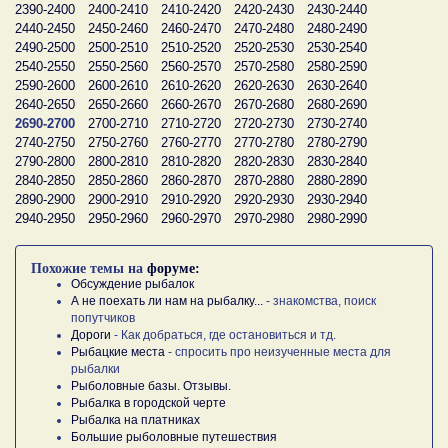
2390-2400
2400-2410
2410-2420
2420-2430
2430-2440
2440-2450
2450-2460
2460-2470
2470-2480
2480-2490
2490-2500
2500-2510
2510-2520
2520-2530
2530-2540
2540-2550
2550-2560
2560-2570
2570-2580
2580-2590
2590-2600
2600-2610
2610-2620
2620-2630
2630-2640
2640-2650
2650-2660
2660-2670
2670-2680
2680-2690
2690-2700
2700-2710
2710-2720
2720-2730
2730-2740
2740-2750
2750-2760
2760-2770
2770-2780
2780-2790
2790-2800
2800-2810
2810-2820
2820-2830
2830-2840
2840-2850
2850-2860
2860-2870
2870-2880
2880-2890
2890-2900
2900-2910
2910-2920
2920-2930
2930-2940
2940-2950
2950-2960
2960-2970
2970-2980
2980-2990
Похожие темы на
форуме:
Обсуждение рыбалок
А не поехать ли нам на рыбалку...
- знакомства, поиск
попутчиков
Дороги
- Как добраться, где остановиться и тд.
Рыбацкие места
- спросить про неизученные места для
рыбалки
Рыболовные базы. Отзывы.
Рыбалка в городской черте
Рыбалка на платниках
Большие рыболовные путешествия