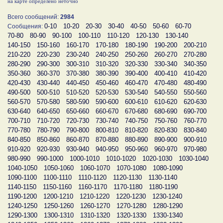
на карте определено неточно
Всего сообщений:
2984
0-10
10-20
20-30
30-40
40-50
50-60
60-70
Сообщения:
70-80
80-90
90-100
100-110
110-120
120-130
130-140
140-150
150-160
160-170
170-180
180-190
190-200
200-210
210-220
220-230
230-240
240-250
250-260
260-270
270-280
280-290
290-300
300-310
310-320
320-330
330-340
340-350
350-360
360-370
370-380
380-390
390-400
400-410
410-420
420-430
430-440
440-450
450-460
460-470
470-480
480-490
490-500
500-510
510-520
520-530
530-540
540-550
550-560
560-570
570-580
580-590
590-600
600-610
610-620
620-630
630-640
640-650
650-660
660-670
670-680
680-690
690-700
700-710
710-720
720-730
730-740
740-750
750-760
760-770
770-780
780-790
790-800
800-810
810-820
820-830
830-840
840-850
850-860
860-870
870-880
880-890
890-900
900-910
910-920
920-930
930-940
940-950
950-960
960-970
970-980
980-990
990-1000
1000-1010
1010-1020
1020-1030
1030-1040
1040-1050
1050-1060
1060-1070
1070-1080
1080-1090
1090-1100
1100-1110
1110-1120
1120-1130
1130-1140
1140-1150
1150-1160
1160-1170
1170-1180
1180-1190
1190-1200
1200-1210
1210-1220
1220-1230
1230-1240
1240-1250
1250-1260
1260-1270
1270-1280
1280-1290
1290-1300
1300-1310
1310-1320
1320-1330
1330-1340