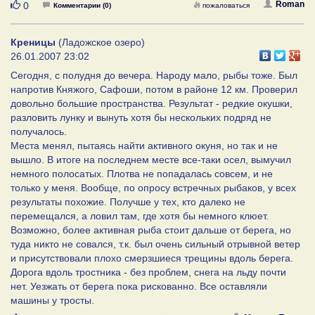
Нравится
Roman
0
Комментарии (0)
пожаловаться
Креницы
(Ладожское озеро)
26.01.2007 23:02
Сегодня, с полудня до вечера. Народу мало, рыбы тоже. Был
напротив Княжого, Сафоши, потом в районе 12 км. Проверил
довольно большие пространства. Результат - редкие окушки,
разловить лунку и вынуть хотя бы нескольких подряд не
получалось.
Места менял, пытаясь найти активного окуня, но так и не
вышло. В итоге на последнем месте все-таки осел, вымучил
немного полосатых. Плотва не попадалась совсем, и не
только у меня. Вообще, по опросу встречных рыбаков, у всех
результаты похожие. Получше у тех, кто далеко не
перемещался, а ловил там, где хотя бы немного клюет.
Возможно, более активная рыба стоит дальше от берега, но
туда никто не совался, т.к. был очень сильный отрывной ветер
и присутствовали плохо смерзшиеся трещины вдоль берега.
Дорога вдоль тростника - без проблем, снега на льду почти
нет. Уезжать от берега пока рискованно. Все оставляли
машины у тросты.