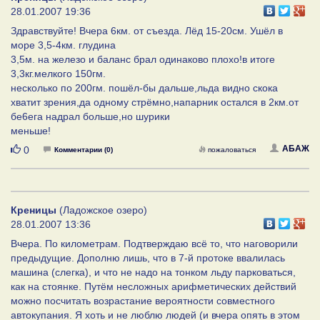
28.01.2007 19:36
Здравствуйте! Вчера 6км. от съезда. Лёд 15-20см. Ушёл в
море 3,5-4км. глудина
3,5м. на железо и баланс брал одинаково плохо!в итоге
3,3кг.мелкого 150гм.
несколько по 200гм. пошёл-бы дальше,льда видно скока
хватит зрения,да одному стрёмно,напарник остался в 2км.от
бе6ега надрал больше,но шурики
меньше!
Нравится
АБАЖ
0
Комментарии (0)
пожаловаться
Креницы
(Ладожское озеро)
28.01.2007 13:36
Вчера. По километрам. Подтверждаю всё то, что наговорили
предыдущие. Дополню лишь, что в 7-й протоке ввалилась
машина (слегка), и что не надо на тонком льду парковаться,
как на стоянке. Путём несложных арифметических действий
можно посчитать возрастание вероятности совместного
автокупания. Я хоть и не люблю людей (и вчера опять в этом