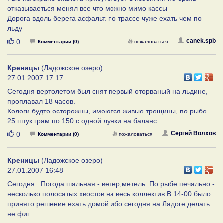
отказываеться менял все что можно мимо кассы
Дорога вдоль берега асфальт. по трассе чуже ехать чем по
льду
Нравится
canek.spb
0
Комментарии (0)
пожаловаться
Креницы
(Ладожское озеро)
27.01.2007 17:17
Сегодня вертолетом был снят первый оторваный на льдине,
проплавал 18 часов.
Колеги будте осторожны, имеются живые трещины, по рыбе
25 штук грам по 150 с одной лунки на баланс.
Нравится
Сергей Волхов
0
Комментарии (0)
пожаловаться
Креницы
(Ладожское озеро)
27.01.2007 16:48
Сегодня . Погода шальная - ветер,метель .По рыбе печально -
несколько полосатых хвостов на весь коллектив.В 14-00 было
принято решение ехать домой ибо сегодня на Ладоге делать
не фиг.