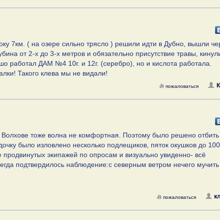
оку 7км. ( на озере сильно трясло ) решили идти в Дубно, вышли че
убина от 2-х до 3-х метров и обязательно присутствие травы, кинул
шо работал ДАМ №4 10г. и 12г. (серебро), но и кислота работала.
алки! Такого клева мы не видали!
пожаловаться
в Волхове тоже волна не комфортная. Поэтому было решено отбить 
удочку было изловлено несколько подлещиков, пяток окушков до 100
ее продвинутых экипажей по опросам и визуально увиденно- всё
сегда подтвердилось наблюдение:с северным ветром нечего мучить
к
пожаловаться