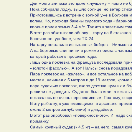
Для моего экипажа это даже к лучшему – никто не б
Пока собирали лодку, вышло солнце, но ветер стиха
Приготовившись к встрече с волной уже в Волхове 
волны. Но, проходя бакены судового хода «баранов»
вполне приемлемых 3-4 м/с. Так что к заветным точ
В этот раз обкатывали обнову – таргу на 6 стакано
Конечно же, удобнее, чем ТХ-24.
На таргу поставили испытанных бойцов – Нильсов 
А на бортовые спиннинги в режиме поиска с часты
который работал в прошлые годы.
Лишь одна поклевка на француза последовала приме
«золотой фасолью». А вот Нильсы снова порадовал
Пара поклевок на «железо», и все остальное на воб
местам, начиная с 5 метров и до 19 метров, кроме 
пара судачьих поклевок, около десятка щучьих и бо
решили не доходить. Судак не был в стае, а искать
показалось не очень перспективным. Поэтому, соср
В эту рыбалку, к уже имеющимся в арсенале прим
около 2 метров заглубление) и дипдайвер.
В этот раз опробовал «поверхностного». И, надо ск
приманку.
Самый крупный судак (к 4.5 кг) – на него, самая кр