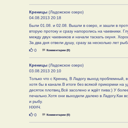
Креницы
(Ладожское озеро)
04.08.2013 20:18
Были 01.08. и 02.08. Вышли в озеро, и зашли в прот
вторую протоку и сразу напоролись на чаевники. Гл
между двух чаевников и начали таскать окуня. Хоро
За два дня отвели душу, сразу за несколько лет рыб
Нравится
0
Комментарии (0)
Креницы
(Ладожское озеро)
03.08.2013 20:10
Только что с Крениц. В Ладогу выход проблемный, 
хотя бы в канале.В итоге без всякой прикормки на 
десяток плотвиц.Всё засолено и ждёт пива:) У бол
печально.Хотя они выходили далеко в Ладогу.Как в
и рыбу.
НХНЧ.
Нравится
0
Комментарии (0)