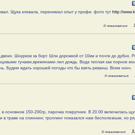
овал. Щука клевала, перенимал опыт у профи. фото тут
http://www.ki
пожаловаться
а двоих. Шнурков за борт. Шли дорожкой от 10км и почти до дубно. 
венцовыми тучами,времянами лил дождь. Вода теплая как порное мо
нь. Будем ждать хорошей погоды что бы взять реванш. Всем нхнч.
пожаловаться
 в основном 150-200гр, парочка покрупнее. В 20.00 включилась щу
или в траве на спиннинг, троллинг показался нам бесполезным, но р
пожаловаться