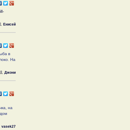
ll-
Енисей
Рыба в
локо. На
Джони
чка, на
ядом
vasek27