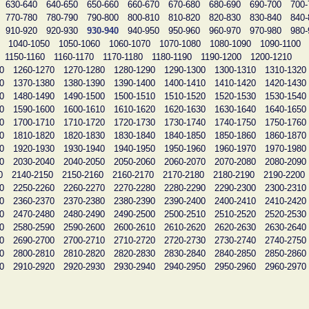
630-640
640-650
650-660
660-670
670-680
680-690
690-700
700-
770-780
780-790
790-800
800-810
810-820
820-830
830-840
840-
910-920
920-930
930-940
940-950
950-960
960-970
970-980
980-
1040-1050
1050-1060
1060-1070
1070-1080
1080-1090
1090-1100
1150-1160
1160-1170
1170-1180
1180-1190
1190-1200
1200-1210
0
1260-1270
1270-1280
1280-1290
1290-1300
1300-1310
1310-1320
0
1370-1380
1380-1390
1390-1400
1400-1410
1410-1420
1420-1430
0
1480-1490
1490-1500
1500-1510
1510-1520
1520-1530
1530-1540
0
1590-1600
1600-1610
1610-1620
1620-1630
1630-1640
1640-1650
0
1700-1710
1710-1720
1720-1730
1730-1740
1740-1750
1750-1760
0
1810-1820
1820-1830
1830-1840
1840-1850
1850-1860
1860-1870
0
1920-1930
1930-1940
1940-1950
1950-1960
1960-1970
1970-1980
0
2030-2040
2040-2050
2050-2060
2060-2070
2070-2080
2080-2090
0
2140-2150
2150-2160
2160-2170
2170-2180
2180-2190
2190-2200
0
2250-2260
2260-2270
2270-2280
2280-2290
2290-2300
2300-2310
0
2360-2370
2370-2380
2380-2390
2390-2400
2400-2410
2410-2420
0
2470-2480
2480-2490
2490-2500
2500-2510
2510-2520
2520-2530
0
2580-2590
2590-2600
2600-2610
2610-2620
2620-2630
2630-2640
0
2690-2700
2700-2710
2710-2720
2720-2730
2730-2740
2740-2750
0
2800-2810
2810-2820
2820-2830
2830-2840
2840-2850
2850-2860
0
2910-2920
2920-2930
2930-2940
2940-2950
2950-2960
2960-2970