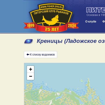
О клубе
Ф
Креницы (Ладожское оз
К списку водоемов
+
−