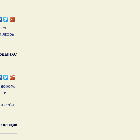
рез
и якорь
КУДЫНАС
дорогу,
 г и
 и себя
ладовщик