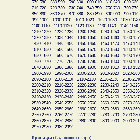
570-580
580-590
590-600
600-610
610-620
620-630
710-720
720-730
730-740
740-750
750-760
760-770
850-860
860-870
870-880
880-890
890-900
900-910
990-1000
1000-1010
1010-1020
1020-1030
1030-1040
1100-1110
1110-1120
1120-1130
1130-1140
1140-1150
1210-1220
1220-1230
1230-1240
1240-1250
1250-126
1320-1330
1330-1340
1340-1350
1350-1360
1360-137
1430-1440
1440-1450
1450-1460
1460-1470
1470-148
1540-1550
1550-1560
1560-1570
1570-1580
1580-159
1650-1660
1660-1670
1670-1680
1680-1690
1690-170
1760-1770
1770-1780
1780-1790
1790-1800
1800-181
1870-1880
1880-1890
1890-1900
1900-1910
1910-192
1980-1990
1990-2000
2000-2010
2010-2020
2020-203
2090-2100
2100-2110
2110-2120
2120-2130
2130-214
2200-2210
2210-2220
2220-2230
2230-2240
2240-225
2310-2320
2320-2330
2330-2340
2340-2350
2350-236
2420-2430
2430-2440
2440-2450
2450-2460
2460-247
2530-2540
2540-2550
2550-2560
2560-2570
2570-258
2640-2650
2650-2660
2660-2670
2670-2680
2680-269
2750-2760
2760-2770
2770-2780
2780-2790
2790-280
2860-2870
2870-2880
2880-2890
2890-2900
2900-291
2970-2980
2980-2990
Креницы
(Ладожское озеро)