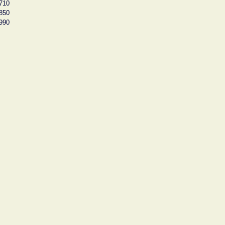
710
850
990