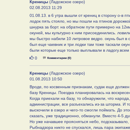
Креницы
(Ладожское озеро)
02.08.2013 11:29
01.08.13. в 6 утра вышли от крениц в сторону о-в п
лодок пять стояло, но мы пошли на птинов дорожко
шнурка за борт. на обратном пути примерно на 12к
окуней, мы культурно к ним присоединились. ловили
мы быстро набили 10 литровое ведро. окунь был в с
был еще чаевник и три лодки там тоже таскали окун
были которые еще только выплывали в ладогу.всем 
Нравится
0
Комментарии (0)
Креницы
(Ладожское озеро)
01.08.2013 10:50
Вроде, по косвенным признакам, судак еще должен 
базу Креницы. Поездка планировалась на воскресень
Когда приехали на базу, то обнаружили, что народа
администрации, все разъехались из-за шторма. И т
выскочили в озеро и чего-то смогли поймать. До это
сказать, уже традиционно, обманули. Вместо 4-5 ду
Но уже начавшее проясняться небо, подсказывало, 
Рыбнадзора никто не спускался, лишь пара экипаже