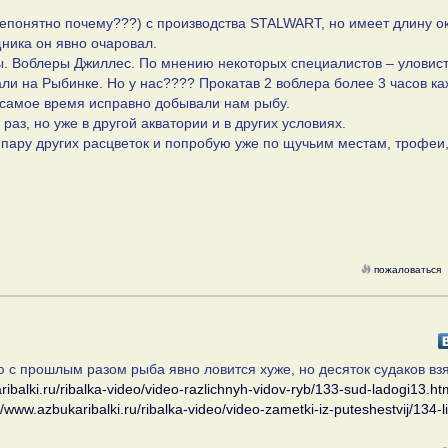
непонятно почему???) с производства STALWART, но имеет длину о
ника он явно очаровал.
ы. Воблеры Джиллес. По мнению некоторых специалистов – уловис
ли на Рыбинке. Но у нас???? Прокатав 2 воблера более 3 часов ка
е самое время исправно добывали нам рыбу.
аз, но уже в другой акватории и в других условиях.
ару других расцветок и попробую уже по щучьим местам, трофеи,
пожаловаться
ю с прошлым разом рыба явно ловится хуже, но десяток судаков вз
ribalki.ru/ribalka-video/video-razlichnyh-vidov-ryb/133-sud-ladogi13.ht
//www.azbukaribalki.ru/ribalka-video/video-zametki-iz-puteshestvij/134-li