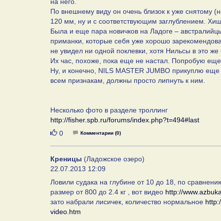
на него.
По внешнему виду он очень близок к уже снятому (
120 мм, ну и с соответствующим заглублением. Хищ
Была и еще пара новичков на Ладоге – австралийц
приманки, которые себя уже хорошо зарекомендова
не увидел ни одной поклевки, хотя Нильсы в это ж
Их час, похоже, пока еще не настал. Попробую еще р
Ну, и конечно, NILS MASTER JUMBO прикуплю еще п
всем признакам, должны просто липнуть к ним.
Несколько фото в разделе троллинг
http://fisher.spb.ru/forums/index.php?t=494#last
Нравится
0
Комментарии (0)
Креницы
(Ладожское озеро)
22.07.2013 12:09
Ловили судака на глубине от 10 до 18, по сравнени
размер от 800 до 2.4 кг , вот видео
http://www.azbuka
зато набрали лисичек, количество нормальное
http:
video.htm