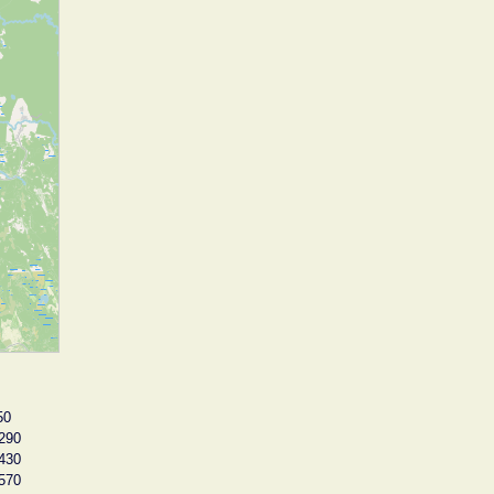
50
290
430
570