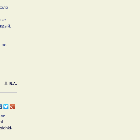
коло
тые
ждый,
 по
В.А.
яли
ml
sichki-