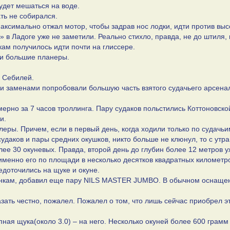
удет мешаться на воде.
ть не собирался.
максимально отжал мотор, чтобы задрав нос лодки, идти против выс
 в Ладоге уже не заметили. Реально стихло, правда, не до штиля, 
кам получилось идти почти на глиссере.
в и большие планеры.
и Себилей.
ми заменами попробовали большую часть взятого судачьего арсена
рно за 7 часов троллинга. Пару судаков польстились Коттоновско
и.
леры. Причем, если в первый день, когда ходили только по судачьи
судаков и пары средних окушков, никто больше не клюнул, то с утр
лее 30 окуневых. Правда, второй день до глубин более 12 метров у
 именно его по площади в несколько десятков квадратных километр
едоточились на щуке и окуне.
анкам, добавил еще пару NILS MASTER JUMBO. В обычном оснащен
азать честно, пожалел. Пожалел о том, что лишь сейчас приобрел э
упная щука(около 3.0) – на него. Несколько окуней более 600 грамм