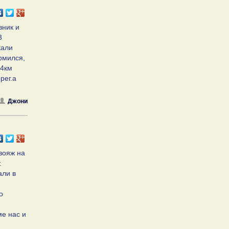
вник и
3
кали
рмился,
 4км
рег.а
Джони
вояж на
.
али в
о
ме нас и