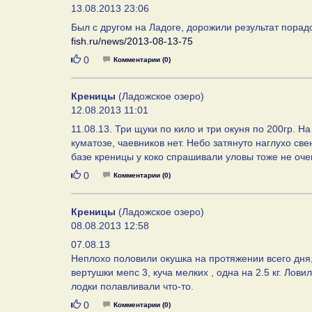
13.08.2013 23:06
Был с другом на Ладоге, дорожили результат порад
fish.ru/news/2013-08-13-75
Нравится
0
Комментарии (0)
Креницы
(Ладожское озеро)
12.08.2013 11:01
11.08.13. Три щуки по кило и три окуня по 200гр. Н
куматозе, чаевников нет. Небо затянуто наглухо с
базе креницы у коко спрашивали уловы тоже не оче
Нравится
0
Комментарии (0)
Креницы
(Ладожское озеро)
08.08.2013 12:58
07.08.13
Неплохо половили окушка на протяжении всего дня,
вертушки мепс 3, куча мелких , одна на 2.5 кг. Лов
лодки полавливали что-то.
Нравится
0
Комментарии (0)