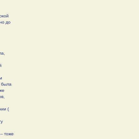
окой
но до
ла,
й
м
а была
же
ов,
ии (
ту
 – тоже