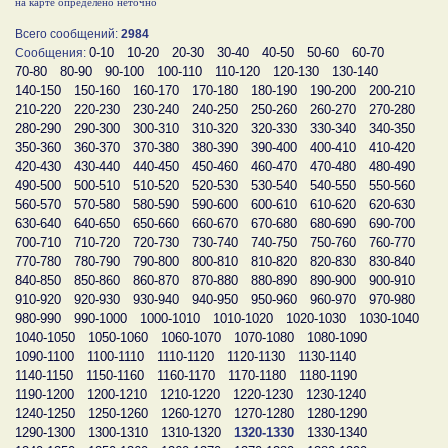
на карте определено неточно
Всего сообщений:
2984
0-10
10-20
20-30
30-40
40-50
50-60
60-70
Сообщения:
70-80
80-90
90-100
100-110
110-120
120-130
130-140
140-150
150-160
160-170
170-180
180-190
190-200
200-210
210-220
220-230
230-240
240-250
250-260
260-270
270-280
280-290
290-300
300-310
310-320
320-330
330-340
340-350
350-360
360-370
370-380
380-390
390-400
400-410
410-420
420-430
430-440
440-450
450-460
460-470
470-480
480-490
490-500
500-510
510-520
520-530
530-540
540-550
550-560
560-570
570-580
580-590
590-600
600-610
610-620
620-630
630-640
640-650
650-660
660-670
670-680
680-690
690-700
700-710
710-720
720-730
730-740
740-750
750-760
760-770
770-780
780-790
790-800
800-810
810-820
820-830
830-840
840-850
850-860
860-870
870-880
880-890
890-900
900-910
910-920
920-930
930-940
940-950
950-960
960-970
970-980
980-990
990-1000
1000-1010
1010-1020
1020-1030
1030-1040
1040-1050
1050-1060
1060-1070
1070-1080
1080-1090
1090-1100
1100-1110
1110-1120
1120-1130
1130-1140
1140-1150
1150-1160
1160-1170
1170-1180
1180-1190
1190-1200
1200-1210
1210-1220
1220-1230
1230-1240
1240-1250
1250-1260
1260-1270
1270-1280
1280-1290
1290-1300
1300-1310
1310-1320
1320-1330
1330-1340