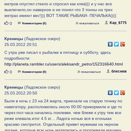
метров опустил стекло и спросил как клев))) и у нас все
выключило,он наверное и не понял что 3 тонны на трех
метрах имеют вес!))) ВОТ ТАКИЕ РЫБАКИ- ПЕЧАЛЬКА((((
Нравится
Kap_6775
0
Комментарии (0)
пожаловаться
Креницы
(Ладожское озеро)
25.03.2012 20:51
С утра уже писал о рыбалке в пятницу и субботу, здесь
подробности:
http://planeta.rambler.ru/users/aleksandr_petro/152316640.html
Нравится
блеснюк
0
Комментарии (0)
пожаловаться
Креницы
(Ладожское озеро)
25.03.2012 20:50
Были в ночь с 23 на 24 марта, приехали на старую точнку по
навигатору, расположились около 00:00 прикормили и где то
через пол часа начались поклевки. чем ближе к утру тем все
реже клевала.итог 4.5 кг.... Ладога ночью вся в огоньках
красиво смотрится. Отдельный привет мужикам на черном
логане, которые всю ночь матерились и прогревали машину