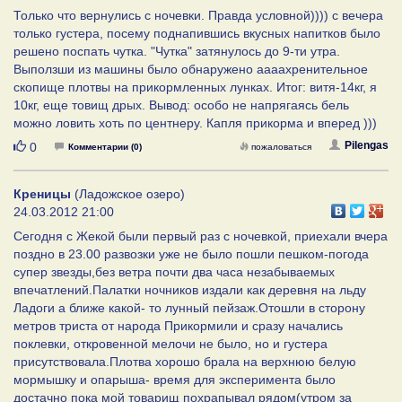
Только что вернулись с ночевки. Правда условной)))) с вечера
только густера, посему поднапившись вкусных напитков было
решено поспать чутка. "Чутка" затянулось до 9-ти утра.
Выползши из машины было обнаружено аааахренительное
скопище плотвы на прикормленных лунках. Итог: витя-14кг, я
10кг, еще товищ дрых. Вывод: особо не напрягаясь бель
можно ловить хоть по центнеру. Капля прикорма и вперед )))
Нравится
Pilengas
0
Комментарии (0)
пожаловаться
Креницы
(Ладожское озеро)
24.03.2012 21:00
Сегодня с Жекой были первый раз с ночевкой, приехали вчера
поздно в 23.00 развозки уже не было пошли пешком-погода
супер звезды,без ветра почти два часа незабываемых
впечатлений.Палатки ночников издали как деревня на льду
Ладоги а ближе какой- то лунный пейзаж.Отошли в сторону
метров триста от народа Прикормили и сразу начались
поклевки, откровенной мелочи не было, но и густера
присутствовала.Плотва хорошо брала на верхнюю белую
мормышку и опарыша- время для эксперимента было
достачно пока мой товарищ похрапывал рядом(утром за