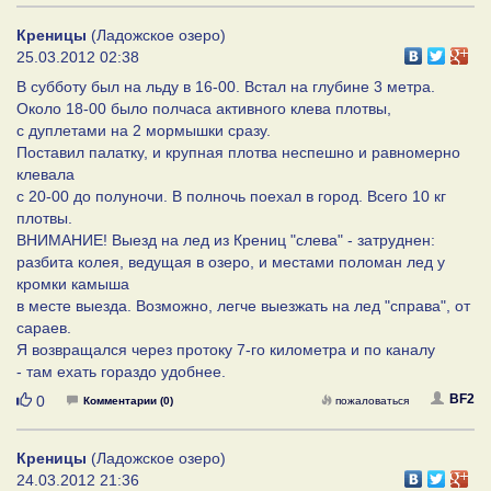
Креницы
(Ладожское озеро)
25.03.2012 02:38
В субботу был на льду в 16-00. Встал на глубине 3 метра.
Около 18-00 было полчаса активного клева плотвы,
с дуплетами на 2 мормышки сразу.
Поставил палатку, и крупная плотва неспешно и равномерно
клевала
с 20-00 до полуночи. В полночь поехал в город. Всего 10 кг
плотвы.
ВНИМАНИЕ! Выезд на лед из Крениц "слева" - затруднен:
разбита колея, ведущая в озеро, и местами поломан лед у
кромки камыша
в месте выезда. Возможно, легче выезжать на лед "справа", от
сараев.
Я возвращался через протоку 7-го километра и по каналу
- там ехать гораздо удобнее.
Нравится
BF2
0
Комментарии (0)
пожаловаться
Креницы
(Ладожское озеро)
24.03.2012 21:36