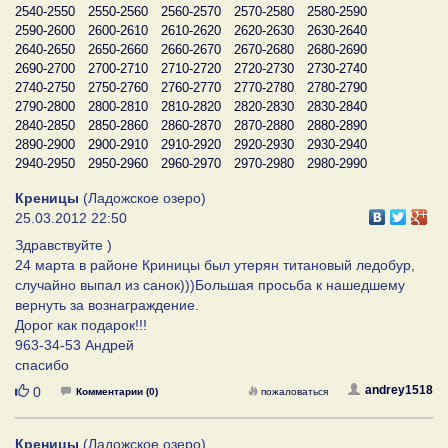
2540-2550
2550-2560
2560-2570
2570-2580
2580-2590
2590-2600
2600-2610
2610-2620
2620-2630
2630-2640
2640-2650
2650-2660
2660-2670
2670-2680
2680-2690
2690-2700
2700-2710
2710-2720
2720-2730
2730-2740
2740-2750
2750-2760
2760-2770
2770-2780
2780-2790
2790-2800
2800-2810
2810-2820
2820-2830
2830-2840
2840-2850
2850-2860
2860-2870
2870-2880
2880-2890
2890-2900
2900-2910
2910-2920
2920-2930
2930-2940
2940-2950
2950-2960
2960-2970
2970-2980
2980-2990
Креницы
(Ладожское озеро)
25.03.2012 22:50
Здравствуйте )
24 марта в районе Криницы был утерян титановый ледобур,
случайно выпал из санок)))Большая просьба к нашедшему
вернуть за вознаграждение.
Дорог как подарок!!!
963-34-53 Андрей
спасибо
Нравится
andrey1518
0
Комментарии (0)
пожаловаться
Креницы
(Ладожское озеро)