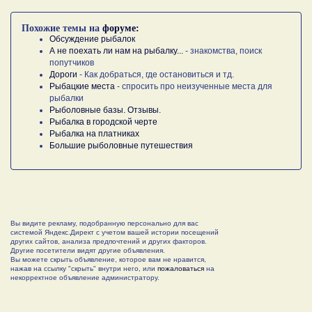
Похожие темы на
форуме:
Обсуждение рыбалок
А не поехать ли нам на рыбалку...
- знакомства, поиск
попутчиков
Дороги
- Как добраться, где остановиться и тд.
Рыбацкие места
- спросить про неизученные места для
рыбалки
Рыболовные базы. Отзывы.
Рыбалка в городской черте
Рыбалка на платниках
Большие рыболовные путешествия
Вы видите рекламу, подобранную персонально для вас
системой Яндекс.Директ с учетом вашей истории посещений
других сайтов, анализа предпочтений и других факторов.
Другие посетители видят другие объявления.
Вы можете скрыть объявление, которое вам не нравится,
нажав на ссылку "скрыть" внутри него, или
пожаловаться
на
некорректное объявление администратору.