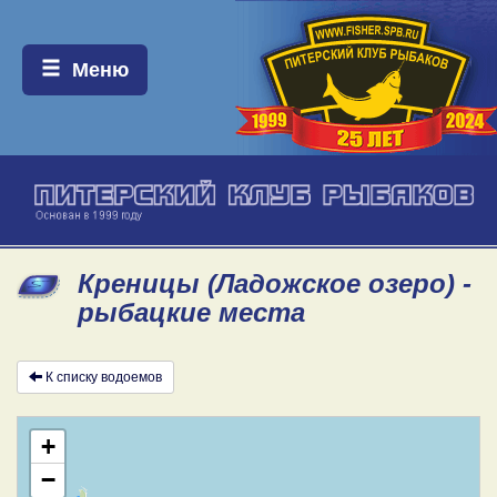
Меню:
Меню
Креницы (Ладожское озеро) -
рыбацкие места
К списку водоемов
+
−