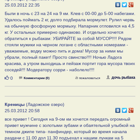
25.03.2012 22:35
Были в ночь с 23 на 24 на 9 км. Клев с 00-00 до 5-00 набегами.
Удалось поймать 2 кг, долго подбирала мормулет. Рулил червь
на обычную фосфорную мормыху. Напарник отловился на 4,5
кг. У остальных примерно одинаково. И отдельно хочется
обратиться к рыбакам: УБИРАЙТЕ за собой МУСОР!!!! Рядом
стояли мужики на черном логане с областными номерами -
уважаемые, водку можно пить и дома! Мусор за ними мы
убрали, полный пакет! Просто свинство!!!! Ночью Ладога
красива, а утром выходишь и пейзаж портит гора мусора твоих
соседей!!! Модератору сорри - наболело!!!!
Нравится
дочь рыбака
0
Комментарии (0)
пожаловаться
Креницы
(Ладожское озеро)
25.03.2012 20:58
все привет ! Сегодня на 9-ом км хочется передать огромный
привет мужчине с золотыми зубами и обаятельной улыбкой на
темном джипе типа- панфиндер, который во время начала
раздачи с 11.00 дол 11.30 подъехал к нашим лункам на 5