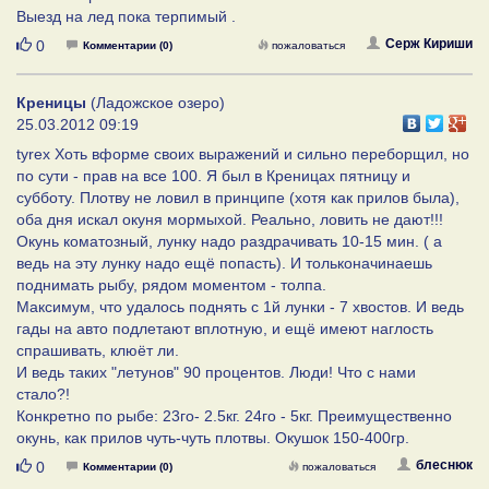
Выезд на лед пока терпимый .
Нравится
Серж Кириши
0
Комментарии (0)
пожаловаться
Креницы
(Ладожское озеро)
25.03.2012 09:19
tyrex Хоть вформе своих выражений и сильно переборщил, но
по сути - прав на все 100. Я был в Креницах пятницу и
субботу. Плотву не ловил в принципе (хотя как прилов была),
оба дня искал окуня мормыхой. Реально, ловить не дают!!!
Окунь коматозный, лунку надо раздрачивать 10-15 мин. ( а
ведь на эту лунку надо ещё попасть). И тольконачинаешь
поднимать рыбу, рядом моментом - толпа.
Максимум, что удалось поднять с 1й лунки - 7 хвостов. И ведь
гады на авто подлетают вплотную, и ещё имеют наглость
спрашивать, клюёт ли.
И ведь таких "летунов" 90 процентов. Люди! Что с нами
стало?!
Конкретно по рыбе: 23го- 2.5кг. 24го - 5кг. Преимущественно
окунь, как прилов чуть-чуть плотвы. Окушок 150-400гр.
Нравится
блеснюк
0
Комментарии (0)
пожаловаться