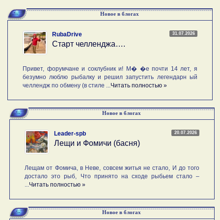
Новое в блогах
31.07.2026
RubaDrive
Старт челленджа….
Привет, форумчане и соклубник и! М� �е почти 14 лет, я
безумно люблю рыбалку и решил запустить легендарн ый
челлендж по обмену (в стиле ...
Читать полностью »
Новое в блогах
20.07.2026
Leader-spb
Лещи и Фомичи (басня)
Лещам от Фомича, в Неве, совсем житья не стало, И до того
достало это рыб, Что принято на сходе рыбьем стало –
...
Читать полностью »
Новое в блогах