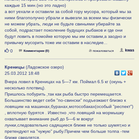
каждые 15 мин.(но это ладно)
а вот уехали и оставили за собой гору мусора, который мы за
ними благополучно убрали и вывезли.за всеми мы физически
не можем убрать, люди не будьте свиньями убирайте за
собой, подрастает поколение будущих рыбаков и где они
будут ловить в помойке которую мы им оставим,а заодно и
привычку мусорить тоже им оставим в наследие...
Нравится
kwas
0
Комментарии (0)
пожаловаться
Креницы
(Ладожское озеро)
25.03.2012 18:48
Вчера ловил в Креницах на 5—7 км. Поймал 6.5 кг (окунь +
несколько плотвиц).
Пришлось побурить ,так как рыба быстро перемещается.
Большинство ведет себя "по-свински" подъезжают близко к
ловящим на машинах,буранах,мотособаках(особый "респект")
, вплотную бурятся . Известно ,что ловящий на мормышку
охватывает внимание рыб до 5—6 м вокруг
лунки,следовательно садящиеся ближе не только шумят,но и
претендуют на "чужую" рыбу.Причем чем больше толпа -тем
ближе сверлятся.