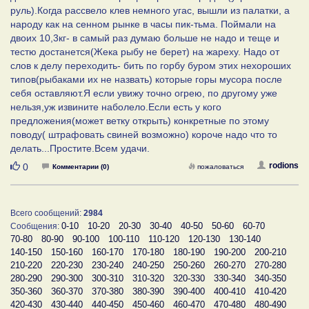
руль).Когда рассвело клев немного угас, вышли из палатки, а
народу как на сенном рынке в часы пик-тьма. Поймали на
двоих 10,3кг- в самый раз думаю больше не надо и теще и
тестю достанется(Жека рыбу не берет) на жареху. Надо от
слов к делу переходить- бить по горбу буром этих нехороших
типов(рыбаками их не назвать) которые горы мусора после
себя оставляют.Я если увижу точно огрею, по другому уже
нельзя,уж извините наболело.Если есть у кого
предложения(может ветку открыть) конкретные по этому
поводу( штрафовать свиней возможно) короче надо что то
делать...Простите.Всем удачи.
Нравится
rodions
0
Комментарии (0)
пожаловаться
Всего сообщений:
2984
0-10
10-20
20-30
30-40
40-50
50-60
60-70
Сообщения:
70-80
80-90
90-100
100-110
110-120
120-130
130-140
140-150
150-160
160-170
170-180
180-190
190-200
200-210
210-220
220-230
230-240
240-250
250-260
260-270
270-280
280-290
290-300
300-310
310-320
320-330
330-340
340-350
350-360
360-370
370-380
380-390
390-400
400-410
410-420
420-430
430-440
440-450
450-460
460-470
470-480
480-490