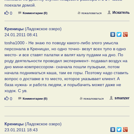
поехали домой.
Нравится
Искатель
0
Комментарии (0)
пожаловаться
Креницы
(Ладожское озеро)
24.01.2011 08:41
tosha1000 - Не знаю по поводу какого-либо злого умысла
персонала в Креницах, но одно точно- везут всех тупо в одно
место- и все ставят палатки и валят калу пудами на дно. По
роду деятельности проводил эксперимент- подавал воздух на
дно мини-компрессором- сначала пошли пузырьки, потом
начала подниматься каша, там ее горы. Поэтому надо ставить
вопрос о доставке в то место, которое указывает клиент. А
база нужна- и работа людям, и порыбачить может даже не
ходок. С ув.
Нравится
smanzer
0
Комментарии (0)
пожаловаться
Креницы
(Ладожское озеро)
23.01.2011 18:43