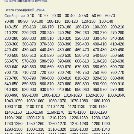
на карте определено неточно
Всего сообщений:
2984
0-10
10-20
20-30
30-40
40-50
50-60
60-70
Сообщения:
70-80
80-90
90-100
100-110
110-120
120-130
130-140
140-150
150-160
160-170
170-180
180-190
190-200
200-210
210-220
220-230
230-240
240-250
250-260
260-270
270-280
280-290
290-300
300-310
310-320
320-330
330-340
340-350
350-360
360-370
370-380
380-390
390-400
400-410
410-420
420-430
430-440
440-450
450-460
460-470
470-480
480-490
490-500
500-510
510-520
520-530
530-540
540-550
550-560
560-570
570-580
580-590
590-600
600-610
610-620
620-630
630-640
640-650
650-660
660-670
670-680
680-690
690-700
700-710
710-720
720-730
730-740
740-750
750-760
760-770
770-780
780-790
790-800
800-810
810-820
820-830
830-840
840-850
850-860
860-870
870-880
880-890
890-900
900-910
910-920
920-930
930-940
940-950
950-960
960-970
970-980
980-990
990-1000
1000-1010
1010-1020
1020-1030
1030-1040
1040-1050
1050-1060
1060-1070
1070-1080
1080-1090
1090-1100
1100-1110
1110-1120
1120-1130
1130-1140
1140-1150
1150-1160
1160-1170
1170-1180
1180-1190
1190-1200
1200-1210
1210-1220
1220-1230
1230-1240
1240-1250
1250-1260
1260-1270
1270-1280
1280-1290
1290-1300
1300-1310
1310-1320
1320-1330
1330-1340