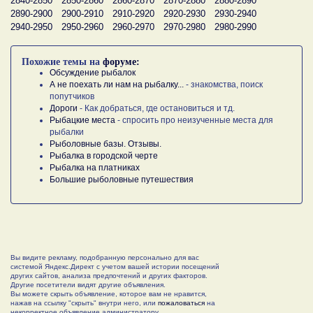
2840-2850
2850-2860
2860-2870
2870-2880
2880-2890
2890-2900
2900-2910
2910-2920
2920-2930
2930-2940
2940-2950
2950-2960
2960-2970
2970-2980
2980-2990
Похожие темы на
форуме:
Обсуждение рыбалок
А не поехать ли нам на рыбалку...
- знакомства, поиск
попутчиков
Дороги
- Как добраться, где остановиться и тд.
Рыбацкие места
- спросить про неизученные места для
рыбалки
Рыболовные базы. Отзывы.
Рыбалка в городской черте
Рыбалка на платниках
Большие рыболовные путешествия
Вы видите рекламу, подобранную персонально для вас
системой Яндекс.Директ с учетом вашей истории посещений
других сайтов, анализа предпочтений и других факторов.
Другие посетители видят другие объявления.
Вы можете скрыть объявление, которое вам не нравится,
нажав на ссылку "скрыть" внутри него, или
пожаловаться
на
некорректное объявление администратору.