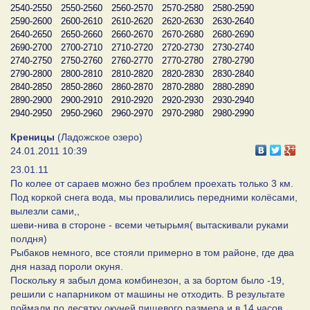
2540-2550
2550-2560
2560-2570
2570-2580
2580-2590
2590-2600
2600-2610
2610-2620
2620-2630
2630-2640
2640-2650
2650-2660
2660-2670
2670-2680
2680-2690
2690-2700
2700-2710
2710-2720
2720-2730
2730-2740
2740-2750
2750-2760
2760-2770
2770-2780
2780-2790
2790-2800
2800-2810
2810-2820
2820-2830
2830-2840
2840-2850
2850-2860
2860-2870
2870-2880
2880-2890
2890-2900
2900-2910
2910-2920
2920-2930
2930-2940
2940-2950
2950-2960
2960-2970
2970-2980
2980-2990
Креницы
(Ладожское озеро)
24.01.2011 10:39
23.01.11
По колее от сараев можно без проблем проехать только 3 км.
Под коркой снега вода, мы провалились передними колёсами,
вылезли сами,,
шеви-нива в стороне - всеми четырьмя( вытаскивали руками
полдня)
Рыбаков немного, все стояли примерно в том районе, где два
дня назад пороли окуня.
Поскольку я забыл дома комбинезон, а за бортом было -19,
решили с напарником от машины не отходить. В результате
поймали по десятку окуней пищевого размера и в 14 часов