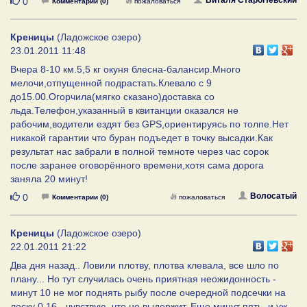
Нравится
0
Комментарии (0)
пожаловаться
Креницы
(Ладожское озеро)
23.01.2011 11:48
Вчера 8-10 км.5,5 кг окуня блесна-балансир.Много
мелочи,отпущенной подрастать.Клевало с 9
до15.00.Огорчила(мягко сказано)доставка со
льда.Телефон,указанный в квитанции оказался не
рабочим,водители ездят без GPS,ориентируясь по толпе.Нет
никакой гарантии что буран подъедет в точку высадки.Как
результат нас забрали в полной темноте через час сорок
после заранее оговорённого времени,хотя сама дорога
заняла 20 минут!
Нравится
Волосатый
0
Комментарии (0)
пожаловаться
Креницы
(Ладожское озеро)
22.01.2011 21:22
Два дня назад.. Ловили плотву, плотва клевала, все шло по
плану... Но тут случилась очень приятная неожидонность -
минут 10 не мог поднять рыбу после очередной подсечки на
леску 0.16 - чувствую, что не выдержит. Еще минут пять, и уж