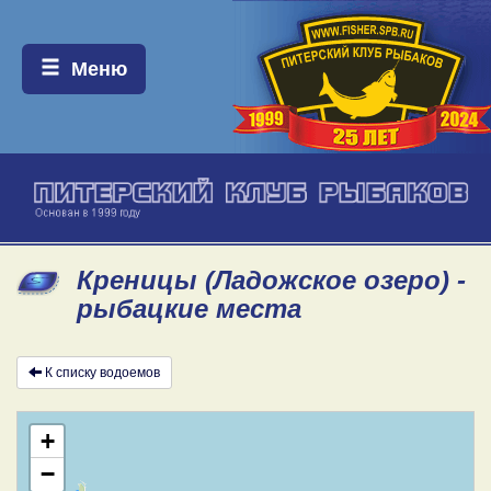
Меню:
Меню
Креницы (Ладожское озеро) -
рыбацкие места
К списку водоемов
+
−