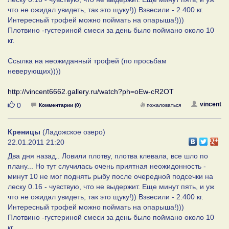
что не ожидал увидеть, так это щуку!)) Взвесили - 2.400 кг.
Интересный трофей можно поймать на опарыша!)))
Плотвино -густериной смеси за день было поймано около 10
кг.
Ссылка на неожиданный трофей (по просьбам
неверующих))))
http://vincent6662.gallery.ru/watch?ph=oEw-cR2OT
Нравится
vincent
0
Комментарии (0)
пожаловаться
Креницы
(Ладожское озеро)
22.01.2011 21:20
Два дня назад.. Ловили плотву, плотва клевала, все шло по
плану... Но тут случилась очень приятная неожидонность -
минут 10 не мог поднять рыбу после очередной подсечки на
леску 0.16 - чувствую, что не выдержит. Еще минут пять, и уж
что не ожидал увидеть, так это щуку!)) Взвесили - 2.400 кг.
Интересный трофей можно поймать на опарыша!)))
Плотвино -густериной смеси за день было поймано около 10
кг.