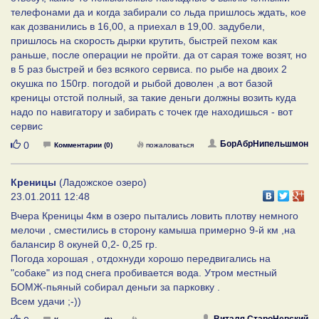
телефонами да и когда забирали со льда пришлось ждать, кое
как дозванились в 16,00, а приехал в 19,00. задубели,
пришлось на скорость дырки крутить, быстрей пехом как
раньше, после операции не пройти. да от сарая тоже возят, но
в 5 раз быстрей и без всякого сервиса. по рыбе на двоих 2
окушка по 150гр. погодой и рыбой доволен ,а вот базой
креницы отстой полный, за такие деньги должны возить куда
надо по навигатору и забирать с точек где находишься - вот
сервис
Нравится
БорАбрНипельшмон
0
Комментарии (0)
пожаловаться
Креницы
(Ладожское озеро)
23.01.2011 12:48
Вчера Креницы 4км в озеро пытались ловить плотву немного
мелочи , сместились в сторону камыша примерно 9-й км ,на
балансир 8 окуней 0,2- 0,25 гр.
Погода хорошая , отдохнуди хорошо передвигались на
"собаке" из под снега пробивается вода. Утром местный
БОМЖ-пьяный собирал деньги за парковку .
Всем удачи ;-))
Виталя СтароНевский