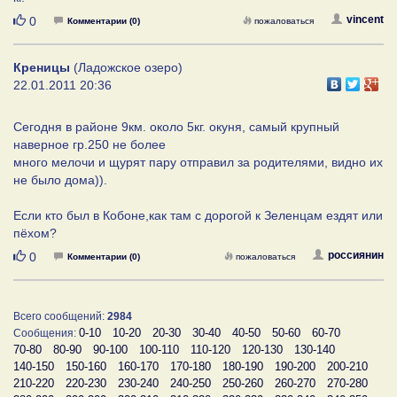
Нравится
vincent
0
Комментарии (0)
пожаловаться
Креницы
(Ладожское озеро)
22.01.2011 20:36
Сегодня в районе 9км. около 5кг. окуня, самый крупный
наверное гр.250 не более
много мелочи и щурят пару отправил за родителями, видно их
не было дома)).
Если кто был в Кобоне,как там с дорогой к Зеленцам ездят или
пёхом?
Нравится
россиянин
0
Комментарии (0)
пожаловаться
Всего сообщений:
2984
0-10
10-20
20-30
30-40
40-50
50-60
60-70
Сообщения:
70-80
80-90
90-100
100-110
110-120
120-130
130-140
140-150
150-160
160-170
170-180
180-190
190-200
200-210
210-220
220-230
230-240
240-250
250-260
260-270
270-280