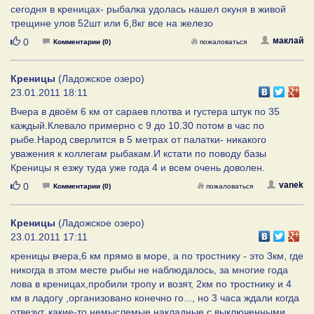
сегодня в креницах- рыбалка удолась нашел окуня в живой
трещине улов 52шт или 6,8кг все на железо
Нравится
маклай
0
Комментарии (0)
пожаловаться
Креницы
(Ладожское озеро)
23.01.2011 18:11
Вчера в двоём 6 км от сараев плотва и густера штук по 35
каждый.Клевало примерно с 9 до 10.30 потом в час по
рыбе.Народ сверлится в 5 метрах от палатки- никакого
уважения к коллегам рыбакам.И кстати по поводу базы
Креницы я езжу туда уже года 4 и всем очень доволен.
Нравится
vanek
0
Комментарии (0)
пожаловаться
Креницы
(Ладожское озеро)
23.01.2011 17:11
креницы вчера,6 км прямо в море, а по тростнику - это 3км, где
никогда в зтом месте рыбы не наблюдалось, за многие года
лова в креницах,пробили тропу и возят, 2км по тростнику и 4
км в ладогу ,организовано конечно го..., но 3 часа ждали когда
отвезут, какие-то немыслемые накладные с выключенными