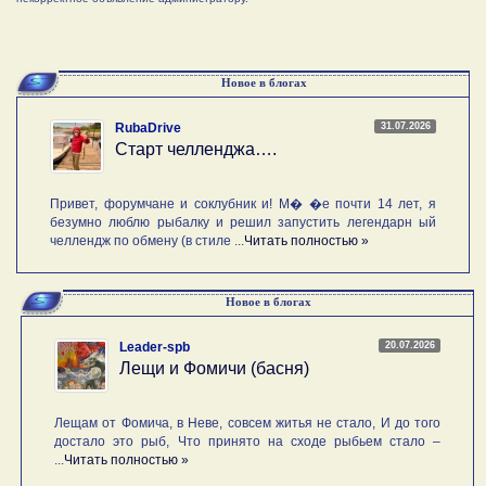
Новое в блогах
31.07.2026
RubaDrive
Старт челленджа….
Привет, форумчане и соклубник и! М� �е почти 14 лет, я
безумно люблю рыбалку и решил запустить легендарн ый
челлендж по обмену (в стиле ...
Читать полностью »
Новое в блогах
20.07.2026
Leader-spb
Лещи и Фомичи (басня)
Лещам от Фомича, в Неве, совсем житья не стало, И до того
достало это рыб, Что принято на сходе рыбьем стало –
...
Читать полностью »