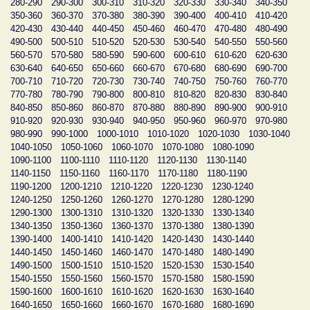
280-290
290-300
300-310
310-320
320-330
330-340
340-350
350-360
360-370
370-380
380-390
390-400
400-410
410-420
420-430
430-440
440-450
450-460
460-470
470-480
480-490
490-500
500-510
510-520
520-530
530-540
540-550
550-560
560-570
570-580
580-590
590-600
600-610
610-620
620-630
630-640
640-650
650-660
660-670
670-680
680-690
690-700
700-710
710-720
720-730
730-740
740-750
750-760
760-770
770-780
780-790
790-800
800-810
810-820
820-830
830-840
840-850
850-860
860-870
870-880
880-890
890-900
900-910
910-920
920-930
930-940
940-950
950-960
960-970
970-980
980-990
990-1000
1000-1010
1010-1020
1020-1030
1030-1040
1040-1050
1050-1060
1060-1070
1070-1080
1080-1090
1090-1100
1100-1110
1110-1120
1120-1130
1130-1140
1140-1150
1150-1160
1160-1170
1170-1180
1180-1190
1190-1200
1200-1210
1210-1220
1220-1230
1230-1240
1240-1250
1250-1260
1260-1270
1270-1280
1280-1290
1290-1300
1300-1310
1310-1320
1320-1330
1330-1340
1340-1350
1350-1360
1360-1370
1370-1380
1380-1390
1390-1400
1400-1410
1410-1420
1420-1430
1430-1440
1440-1450
1450-1460
1460-1470
1470-1480
1480-1490
1490-1500
1500-1510
1510-1520
1520-1530
1530-1540
1540-1550
1550-1560
1560-1570
1570-1580
1580-1590
1590-1600
1600-1610
1610-1620
1620-1630
1630-1640
1640-1650
1650-1660
1660-1670
1670-1680
1680-1690