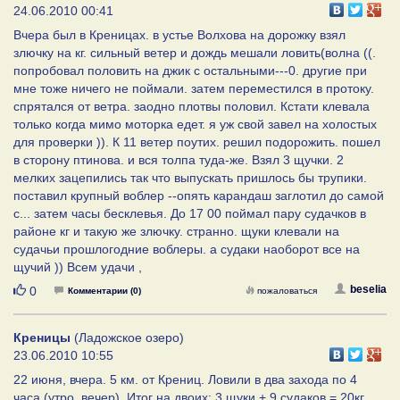
24.06.2010 00:41
Вчера был в Креницах. в устье Волхова на дорожку взял
злючку на кг. сильный ветер и дождь мешали ловить(волна ((.
попробовал половить на джик с остальными---0. другие при
мне тоже ничего не поймали. затем переместился в протоку.
спрятался от ветра. заодно плотвы половил. Кстати клевала
только когда мимо моторка едет. я уж свой завел на холостых
для проверки )). К 11 ветер поутих. решил подорожить. пошел
в сторону птинова. и вся толпа туда-же. Взял 3 щучки. 2
мелких зацепились так что выпускать пришлось бы трупики.
поставил крупный воблер --опять карандаш заглотил до самой
с... затем часы бесклевья. До 17 00 поймал пару судачков в
районе кг и такую же злючку. странно. щуки клевали на
судачьи прошлогодние воблеры. а судаки наоборот все на
щучий )) Всем удачи ,
Нравится
beselia
0
Комментарии (0)
пожаловаться
Креницы
(Ладожское озеро)
23.06.2010 10:55
22 июня, вчера. 5 км. от Крениц. Ловили в два захода по 4
часа (утро, вечер). Итог на двоих: 3 щуки + 9 судаков = 20кг.