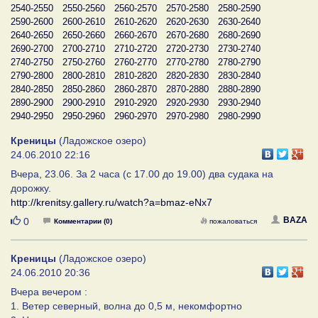
2540-2550
2550-2560
2560-2570
2570-2580
2580-2590
2590-2600
2600-2610
2610-2620
2620-2630
2630-2640
2640-2650
2650-2660
2660-2670
2670-2680
2680-2690
2690-2700
2700-2710
2710-2720
2720-2730
2730-2740
2740-2750
2750-2760
2760-2770
2770-2780
2780-2790
2790-2800
2800-2810
2810-2820
2820-2830
2830-2840
2840-2850
2850-2860
2860-2870
2870-2880
2880-2890
2890-2900
2900-2910
2910-2920
2920-2930
2930-2940
2940-2950
2950-2960
2960-2970
2970-2980
2980-2990
Креницы
(Ладожское озеро)
24.06.2010 22:16
Вчера, 23.06. За 2 часа (с 17.00 до 19.00) два судака на
дорожку.
http://krenitsy.gallery.ru/watch?a=bmaz-eNx7
Нравится
BAZA
0
Комментарии (0)
пожаловаться
Креницы
(Ладожское озеро)
24.06.2010 20:36
Вчера вечером :
1. Ветер северный, волна до 0,5 м, некомфортно