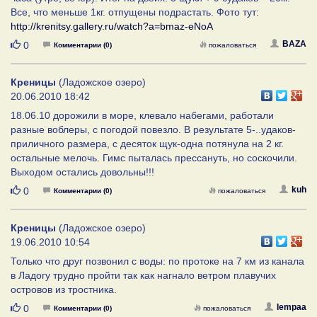
Все, что меньше 1кг. отпущены подрастать. Фото тут:
http://krenitsy.gallery.ru/watch?a=bmaz-eNoA
Нравится
BAZA
0
Комментарии (0)
пожаловаться
Креницы
(Ладожское озеро)
20.06.2010 18:42
18.06.10 дорожили в море, клевало набегами, работали
разные воблеры, с погодой повезло. В результате 5-..удаков-
приличного размера, с десяток щук-одна потянула на 2 кг.
остальные мелочь. Гимс пыталась прессануть, но соскочили.
Выходом остались довольны!!!
Нравится
kuh
0
Комментарии (0)
пожаловаться
Креницы
(Ладожское озеро)
19.06.2010 10:54
Только что друг позвонил с воды: по протоке на 7 км из канала
в Ладогу трудно пройти так как нагнало ветром плавучих
островов из тростника.
Нравится
lempaa
0
Комментарии (0)
пожаловаться