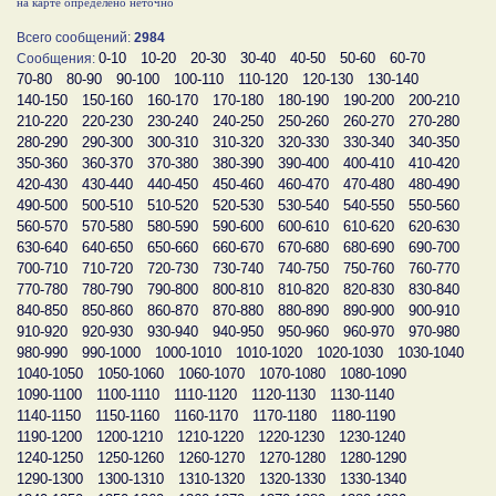
на карте определено неточно
Всего сообщений:
2984
0-10
10-20
20-30
30-40
40-50
50-60
60-70
Сообщения:
70-80
80-90
90-100
100-110
110-120
120-130
130-140
140-150
150-160
160-170
170-180
180-190
190-200
200-210
210-220
220-230
230-240
240-250
250-260
260-270
270-280
280-290
290-300
300-310
310-320
320-330
330-340
340-350
350-360
360-370
370-380
380-390
390-400
400-410
410-420
420-430
430-440
440-450
450-460
460-470
470-480
480-490
490-500
500-510
510-520
520-530
530-540
540-550
550-560
560-570
570-580
580-590
590-600
600-610
610-620
620-630
630-640
640-650
650-660
660-670
670-680
680-690
690-700
700-710
710-720
720-730
730-740
740-750
750-760
760-770
770-780
780-790
790-800
800-810
810-820
820-830
830-840
840-850
850-860
860-870
870-880
880-890
890-900
900-910
910-920
920-930
930-940
940-950
950-960
960-970
970-980
980-990
990-1000
1000-1010
1010-1020
1020-1030
1030-1040
1040-1050
1050-1060
1060-1070
1070-1080
1080-1090
1090-1100
1100-1110
1110-1120
1120-1130
1130-1140
1140-1150
1150-1160
1160-1170
1170-1180
1180-1190
1190-1200
1200-1210
1210-1220
1220-1230
1230-1240
1240-1250
1250-1260
1260-1270
1270-1280
1280-1290
1290-1300
1300-1310
1310-1320
1320-1330
1330-1340