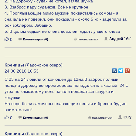
2. На дорожку - судак не хотел, взяла щучка
3. Взаброс пару судачков. Всё не крупное
4. Проплывающие мимо мужики похвастались сомом - я
сначала не поверил, они показали - около 5 кг. - зацепили за
бок воблером. Забавно.
5. В целом ездкой не очень доволен, ждал лучшего клева
Нравится
Андрей "Ус"
0
Комментарии (0)
пожаловаться
Креницы
(Ладожское озеро)
24.06.2010 16:53
С 23 на 24 ловили от конюшен до 12км.В заброс полный
ноль,на дорожку вечером хорошо попадался клыкастый .24 с
утра по клыкастому ноль,начали попадаться шнурки и
кокушки.
На воде были замечены плавающие пеньки и бревно-будьте
внимательны!
Нравится
Guly
0
Комментарии (0)
пожаловаться
Креницы
(Ладожское озеро)