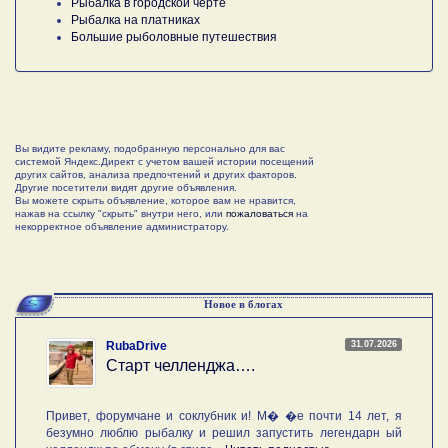
Рыбалка в городской черте
Рыбалка на платниках
Большие рыболовные путешествия
Вы видите рекламу, подобранную персонально для вас
системой Яндекс.Директ с учетом вашей истории посещений
других сайтов, анализа предпочтений и других факторов.
Другие посетители видят другие объявления.
Вы можете скрыть объявление, которое вам не нравится,
нажав на ссылку "скрыть" внутри него, или
пожаловаться
на
некорректное объявление администратору.
Новое в блогах
31.07.2026
RubaDrive
Старт челленджа….
Привет, форумчане и соклубник и! М� �е почти 14 лет, я
безумно люблю рыбалку и решил запустить легендарн ый