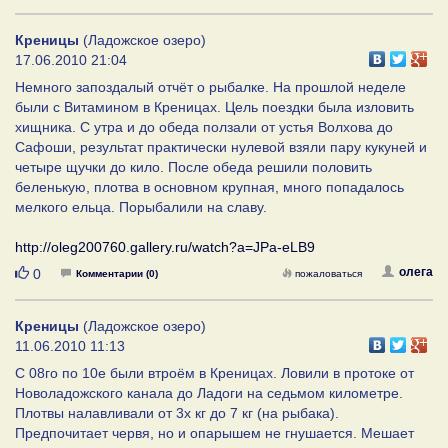
Креницы
(Ладожское озеро)
17.06.2010 21:04
Немного запоздалый отчёт о рыбалке. На прошлой неделе
были с Витамином в Креницах. Цель поездки была изловить
хищника. С утра и до обеда ползали от устья Волхова до
Сафоши, результат практически нулевой взяли пару кукуней и
четыре щучки до кило. После обеда решили половить
беленькую, плотва в основном крупная, много попадалось
мелкого ельца. Порыбалили на славу.
http://oleg200760.gallery.ru/watch?a=JPa-eLB9
Нравится
oлега
0
Комментарии (0)
пожаловаться
Креницы
(Ладожское озеро)
11.06.2010 11:13
С 08го по 10е были втроём в Креницах. Ловили в протоке от
Новоладожского канала до Ладоги на седьмом километре.
Плотвы налавливали от 3х кг до 7 кг (на рыбака).
Предпочитает червя, но и опарышем не гнушается. Мешает