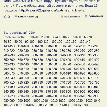
кило. Остальные мельче, пару шнурков отпустили. Несколько
окуней. После обеда сильный северяк и волнение. Вода 13
градусов.
http://valera62.gallery.ru/watch?a=KHc-eIIa
Нравится
полковник
0
Комментарии (0)
пожаловаться
Всего сообщений:
2984
0-10
10-20
20-30
30-40
40-50
50-60
60-70
Сообщения:
70-80
80-90
90-100
100-110
110-120
120-130
130-140
140-150
150-160
160-170
170-180
180-190
190-200
200-210
210-220
220-230
230-240
240-250
250-260
260-270
270-280
280-290
290-300
300-310
310-320
320-330
330-340
340-350
350-360
360-370
370-380
380-390
390-400
400-410
410-420
420-430
430-440
440-450
450-460
460-470
470-480
480-490
490-500
500-510
510-520
520-530
530-540
540-550
550-560
560-570
570-580
580-590
590-600
600-610
610-620
620-630
630-640
640-650
650-660
660-670
670-680
680-690
690-700
700-710
710-720
720-730
730-740
740-750
750-760
760-770
770-780
780-790
790-800
800-810
810-820
820-830
830-840
840-850
850-860
860-870
870-880
880-890
890-900
900-910
910-920
920-930
930-940
940-950
950-960
960-970
970-980
980-990
990-1000
1000-1010
1010-1020
1020-1030
1030-1040
1040-1050
1050-1060
1060-1070
1070-1080
1080-1090