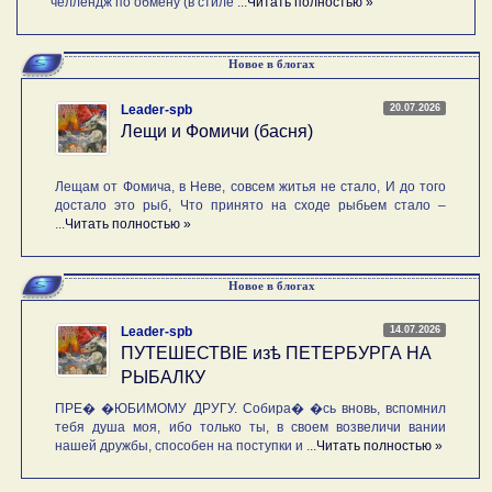
челлендж по обмену (в стиле ...
Читать полностью »
Новое в блогах
20.07.2026
Leader-spb
Лещи и Фомичи (басня)
Лещам от Фомича, в Неве, совсем житья не стало, И до того
достало это рыб, Что принято на сходе рыбьем стало –
...
Читать полностью »
Новое в блогах
14.07.2026
Leader-spb
ПУТЕШЕСТВIE изѣ ПЕТЕРБУРГА НА
РЫБАЛКУ
ПРЕ� �ЮБИМОМУ ДРУГУ. Собира� �сь вновь, вспомнил
тебя душа моя, ибо только ты, в своем возвеличи вании
нашей дружбы, способен на поступки и ...
Читать полностью »