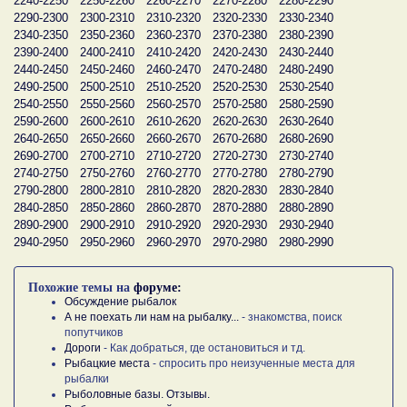
2240-2250
2250-2260
2260-2270
2270-2280
2280-2290
2290-2300
2300-2310
2310-2320
2320-2330
2330-2340
2340-2350
2350-2360
2360-2370
2370-2380
2380-2390
2390-2400
2400-2410
2410-2420
2420-2430
2430-2440
2440-2450
2450-2460
2460-2470
2470-2480
2480-2490
2490-2500
2500-2510
2510-2520
2520-2530
2530-2540
2540-2550
2550-2560
2560-2570
2570-2580
2580-2590
2590-2600
2600-2610
2610-2620
2620-2630
2630-2640
2640-2650
2650-2660
2660-2670
2670-2680
2680-2690
2690-2700
2700-2710
2710-2720
2720-2730
2730-2740
2740-2750
2750-2760
2760-2770
2770-2780
2780-2790
2790-2800
2800-2810
2810-2820
2820-2830
2830-2840
2840-2850
2850-2860
2860-2870
2870-2880
2880-2890
2890-2900
2900-2910
2910-2920
2920-2930
2930-2940
2940-2950
2950-2960
2960-2970
2970-2980
2980-2990
Похожие темы на
форуме:
Обсуждение рыбалок
А не поехать ли нам на рыбалку...
- знакомства, поиск
попутчиков
Дороги
- Как добраться, где остановиться и тд.
Рыбацкие места
- спросить про неизученные места для
рыбалки
Рыболовные базы. Отзывы.