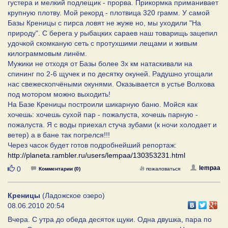
густера и мелкий подлещик - прорва. Прикормка приманивает
крупную плотву. Мой рекорд - плотвица 320 грамм. У самой
Базы Креницы с пирса ловят не жуже но, мы уходили "На
природу". С берега у рыбацких сараев наш товарищь зацепил
удочкой скомканую сеть с протухшими лещами и живым
килограммовым линём.
Мужики не отходя от Базы более 3х км натаскивали на
спининг по 2-6 щучек и по десятку окуней. Радушно угощали
нас свежескопчёными окунями. Оказывается в устье Волхова
под мотором можно выходить!
На Базе Креницы построили шикарную баню. Мойся как
хочешь: хочешь сухой пар - пожалуста, хочешь парную -
пожалуста. Я с воды приехал стуча зубами (к ночи холодает и
ветер) а в бане так погрелся!!!
Через часок будет готов подробнейший репортаж:
http://planeta.rambler.ru/users/lempaa/130353231.html
Нравится
lempaa
0
Комментарии (0)
пожаловаться
Креницы
(Ладожское озеро)
08.06.2010 20:54
Вчера. С утра до обеда десяток щуки. Одна двушка, пара по