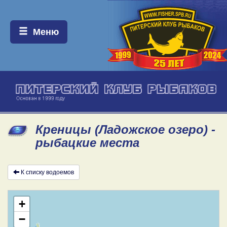
Меню:
Меню
Креницы (Ладожское озеро) -
рыбацкие места
К списку водоемов
+
−