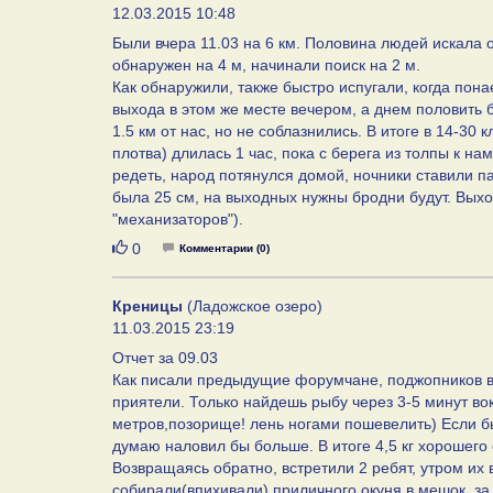
12.03.2015 10:48
Были вчера 11.03 на 6 км. Половина людей искала о
обнаружен на 4 м, начинали поиск на 2 м.
Как обнаружили, также быстро испугали, когда по
выхода в этом же месте вечером, а днем половить б
1.5 км от нас, но не соблазнились. В итоге в 14-30 
плотва) длилась 1 час, пока с берега из толпы к н
редеть, народ потянулся домой, ночники ставили п
была 25 см, на выходных нужны бродни будут. Выхо
"механизаторов").
Нравится
0
Комментарии (0)
Креницы
(Ладожское озеро)
11.03.2015 23:19
Отчет за 09.03
Как писали предыдущие форумчане, поджопников в К
приятели. Только найдешь рыбу через 3-5 минут вок
метров,позорище! лень ногами пошевелить) Если бы
думаю наловил бы больше. В итоге 4,5 кг хорошего
Возвращаясь обратно, встретили 2 ребят, утром их 
собирали(впихивали) приличного окуня в мешок, за 