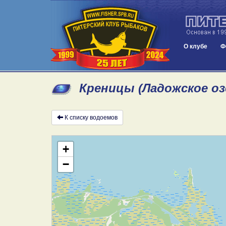
О клубе
Ф
Креницы (Ладожское оз
К списку водоемов
+
−