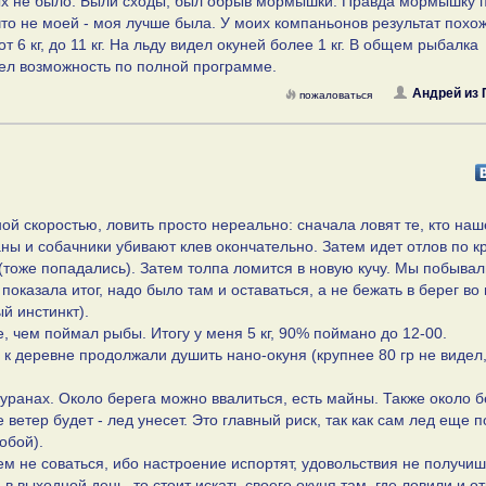
пных не было. Были сходы, был обрыв мормышки. Правда мормышку 
что не моей - моя лучше была. У моих компаньонов результат похо
т 6 кг, до 11 кг. На льду видел окуней более 1 кг. В общем рыбалка
мел возможность по полной программе.
Андрей из 
пожаловаться
ной скоростью, ловить просто нереально: сначала ловят те, кто наш
ны и собачники убивают клев окончательно. Затем идет отлов по к
(тоже попадались). Затем толпа ломится в новую кучу. Мы побывал
показала итог, надо было там и оставаться, а не бежать в берег во
ый инстинкт).
, чем поймал рыбы. Итогу у меня 5 кг, 90% поймано до 12-00.
 к деревне продолжали душить нано-окуня (крупнее 80 гр не видел,
уранах. Около берега можно ввалиться, есть майны. Также около б
ветер будет - лед унесет. Это главный риск, так как сам лед еще 
обой).
ем не соваться, ибо настроение испортят, удовольствия не получиш
в выходной день, то стоит искать своего окуня там, где ловили и о