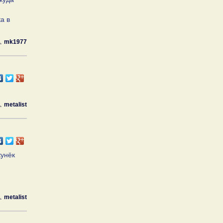
а в
mk1977
metalist
кунёк
metalist