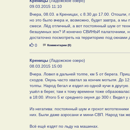
Креницы
(Ладожское озеро)
09.03.2015 11:10
Вчера, 08.03. в Креницах, с 8.30 до 17.00. Отошли,
но это было вчера и, возможно, будет завтра, а мы
смеси. Лёд отличный, а вот постоянный шум от техн
безшумных зон? И конечно СВИНЬИ палаточники, но 
достаточно посмотреть на территорию под окнами 
Нравится
0
Комментарии (0)
Креницы
(Ладожское озеро)
08.03.2015 15:00
Вчера. Ловил в дальней толпе, км 5 от берега. При
сходов. Окунь часто хватал за кончик мотыля. До 1
толпы. Народ бегал и ездил из одной кучи в другую.
ушёл в берег, там к тому времени тоже образовалась
в 18:00. Итого 5 кг среднего окуня до 300 г. Видел
Из негатива: постоянный шум и грохот мототехники
них. Были даже аэросани и мини-СВП. Народ так же 
Всё ещё ездят по льду на машинах.