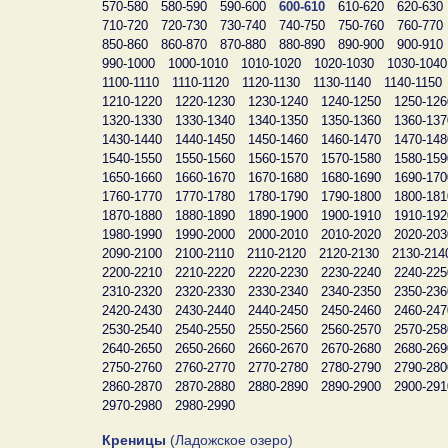
570-580
580-590
590-600
600-610
610-620
620-630
710-720
720-730
730-740
740-750
750-760
760-770
850-860
860-870
870-880
880-890
890-900
900-910
990-1000
1000-1010
1010-1020
1020-1030
1030-1040
1100-1110
1110-1120
1120-1130
1130-1140
1140-1150
1210-1220
1220-1230
1230-1240
1240-1250
1250-126
1320-1330
1330-1340
1340-1350
1350-1360
1360-137
1430-1440
1440-1450
1450-1460
1460-1470
1470-148
1540-1550
1550-1560
1560-1570
1570-1580
1580-159
1650-1660
1660-1670
1670-1680
1680-1690
1690-170
1760-1770
1770-1780
1780-1790
1790-1800
1800-181
1870-1880
1880-1890
1890-1900
1900-1910
1910-192
1980-1990
1990-2000
2000-2010
2010-2020
2020-203
2090-2100
2100-2110
2110-2120
2120-2130
2130-214
2200-2210
2210-2220
2220-2230
2230-2240
2240-225
2310-2320
2320-2330
2330-2340
2340-2350
2350-236
2420-2430
2430-2440
2440-2450
2450-2460
2460-247
2530-2540
2540-2550
2550-2560
2560-2570
2570-258
2640-2650
2650-2660
2660-2670
2670-2680
2680-269
2750-2760
2760-2770
2770-2780
2780-2790
2790-280
2860-2870
2870-2880
2880-2890
2890-2900
2900-291
2970-2980
2980-2990
Креницы
(Ладожское озеро)