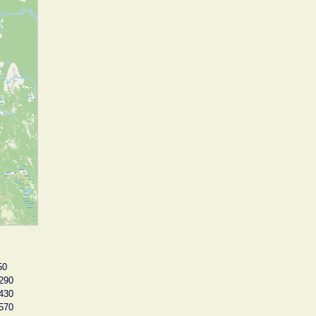
50
290
430
570