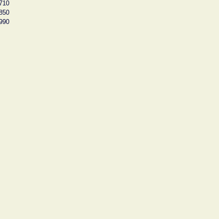
710
850
990