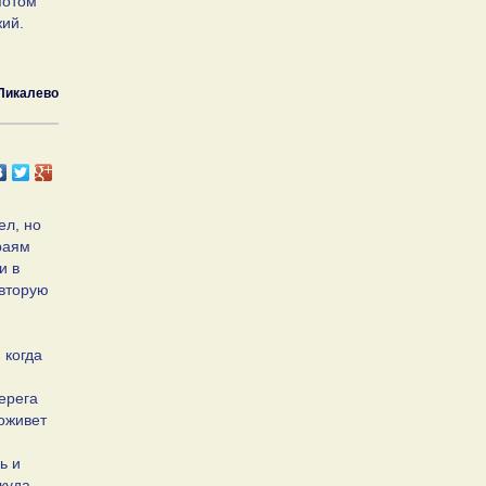
потом
жий.
Пикалево
ел, но
раям
и в
 вторую
 когда
ерега
поживет
ь и
ткуда