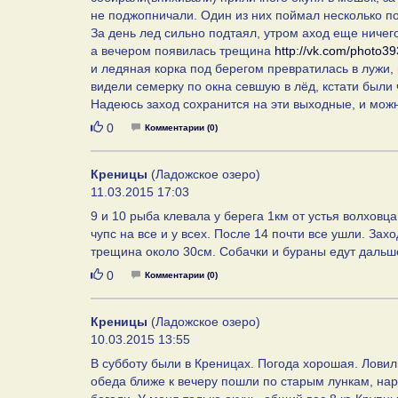
не поджопничали. Один из них поймал несколько по
За день лед сильно подтаял, утром аход еще ничег
а вечером появилась трещина
http://vk.com/photo
и ледяная корка под берегом превратилась в лужи, 
видели семерку по окна севшую в лёд, кстати были 
Надеюсь заход сохранится на эти выходные, и мож
Нравится
0
Комментарии (0)
Креницы
(Ладожское озеро)
11.03.2015 17:03
9 и 10 рыба клевала у берега 1км от устья волховц
чупс на все и у всех. После 14 почти все ушли. Зах
трещина около 30см. Собачки и бураны едут дальше
Нравится
0
Комментарии (0)
Креницы
(Ладожское озеро)
10.03.2015 13:55
В субботу были в Креницах. Погода хорошая. Ловили
обеда ближе к вечеру пошли по старым лункам, на