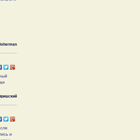
fisherman
лный
вая
иришский
осле
лись и