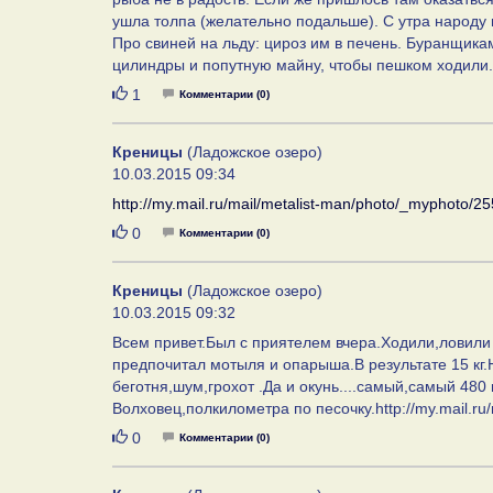
ушла толпа (желательно подальше). С утра народу 
Про свиней на льду: цироз им в печень. Буранщика
цилиндры и попутную майну, чтобы пешком ходили.
Нравится
1
Комментарии (0)
Креницы
(Ладожское озеро)
10.03.2015 09:34
http://my.mail.ru/mail/metalist-man/photo/_myphoto/25
Нравится
0
Комментарии (0)
Креницы
(Ладожское озеро)
10.03.2015 09:32
Всем привет.Был с приятелем вчера.Ходили,ловили
предпочитал мотыля и опарыша.В результате 15 кг.
беготня,шум,грохот .Да и окунь....самый,самый 480 
Волховец,полкилометра по песочку.http://my.mail.ru/
Нравится
0
Комментарии (0)