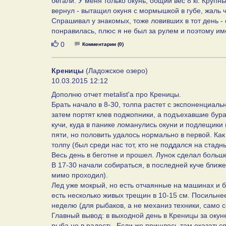
бегали. У меня только окунь, общий вес 8 кг. Кру
вернул - вытащил окуня с мормышкой в губе, жаль 
Спрашивал у знакомых, тоже ловивших в тот день - о
понравилась, плюс я не был за рулем и поэтому и
Нравится
0
Комментарии (0)
Креницы
(Ладожское озеро)
10.03.2015 12:12
Дополню отчет metalist'a про Креницы.
Брать начало в 8-30, толпа растет с экспоненциаль
затем портят клев поджопники, а подъехавшие бура
кучи, куда в панике ломанулись окуни и подлещики 
пяти, но половить удалось нормально в первой. Как 
толпу (был среди нас тот, кто не поддался на стадн
Весь день в беготне и прошел. Лунок сделал больше
В 17-30 начали собираться, в последней куче ближе
мимо проходил).
Лед уже мокрый, но есть отчаянные на машинах и б
есть несколько живых трещин в 10-15 см. Посильнее 
неделю (для рыбаков, а не механиз техники, само с
Главный вывод: в выходной день в Креницы за окун
рыба не в радость. Если же пришлось там оказаться 