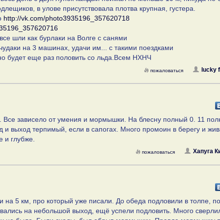
длещиков, в улове присутствовала плотва крупная, густера.
о
http://vk.com/photo3935196_357620718
3935196_357620716
все шли как бурлаки на Волге с санями
чудаки на 3 машинах, удачи им... с такими поездками
но будет еще раз половить со льда.Всем НХНЧ
lucky 
пожаловаться
а. Все зависело от умения и мормышки. На блесну полный 0. 11 по
од и выход терпимый, если в сапогах. Много промоин в берегу и жи
 и глубже.
Хапуга К
пожаловаться
 на 5 км, про который уже писали. До обеда подловили в толпе, п
рвались на небольшой выход, ещё успели подловить. Много сверли