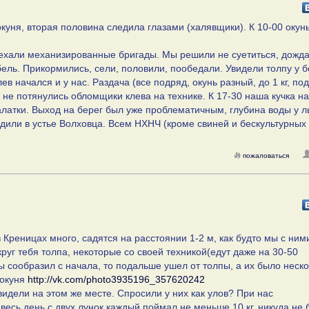
куня, вторая половина следила глазами (халявщики). К 10-00 окун
наехали механизированные бригады. Мы решили не суетиться, дожд
ель. Прикормились, сели, половили, пообедали. Увидели толпу у б
клев начался и у нас. Раздача (все подряд, окунь разный, до 1 кг, по
ам не потянулись обломщики клева на технике. К 17-30 наша кучка н
алатки. Выход на берег был уже проблематичным, глубина воды у л
дили в устье Волховца. Всем НХНЧ (кроме свиней и бескультурных
пожаловаться
реницах много, садятся на расстоянии 1-2 м, как будто мы с ним
руг тебя толпа, некоторые со своей техникой(едут даже на 30-50
 сообразил с начала, то подальше ушел от толпы, а их было неско
 окуня
http://vk.com/photo3935196_357620242
видели на этом же месте. Спросили у них как улов? При нас
весь день с двух лунок каждый поймал не меньше 10 кг, никуда не 