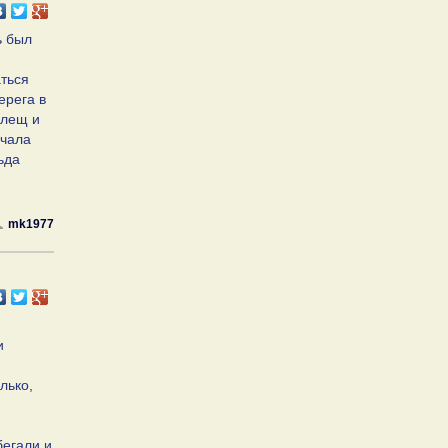
ь был
аться
ерега в
длещ и
ачала
ьда
mk1977
и
лько,
бегали и