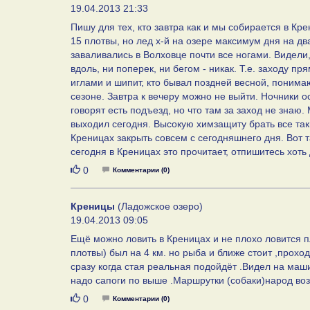
19.04.2013 21:33
Пишу для тех, кто завтра как и мы собирается в Кре
15 плотвы, но лед х-й на озере максимум дня на дв
заваливались в Волховце почти все ногами. Видели,
вдоль, ни поперек, ни бегом - никак. Т.е. заходу п
иглами и шипит, кто бывал поздней весной, понимаю
сезоне. Завтра к вечеру можно не выйти. Ночники о
говорят есть подъезд, но что там за заход не знаю.
выходил сегодня. Высокую химзащиту брать все таки
Креницах закрыть совсем с сегодняшнего дня. Вот т
сегодня в Креницах это прочитает, отпишитесь хоть 
Нравится
0
Комментарии (0)
Креницы
(Ладожское озеро)
19.04.2013 09:05
Ещё можно ловить в Креницах и не плохо ловится п
плотвы) был на 4 км. но рыба и ближе стоит ,прохо
сразу когда стая реальная подойдёт .Видел на маш
надо сапоги по выше .Маршрутки (собаки)народ воз
Нравится
0
Комментарии (0)