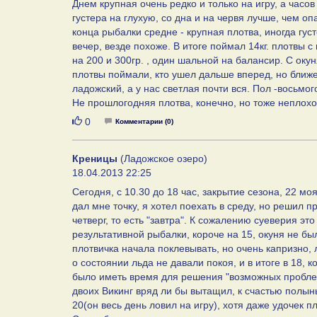
Днем крупная очень редко и только на игру, а часов
густера на глухую, со дна и на червя лучше, чем оп
конца рыбалки средне - крупная плотва, иногда гу
вечер, везде похоже. В итоге поймал 14кг. плотвы с 
на 200 и 300гр. , один шальной на балансир. С оку
плотвы поймали, кто ушел дальше вперед, но ближе 
ладожский, а у нас светлая почти вся. Пол -восьмог
Не прошлогодняя плотва, конечно, но тоже неплохо 
Нравится
0
Комментарии (0)
Креницы
(Ладожское озеро)
18.04.2013 22:25
Сегодня, с 10.30 до 18 час, закрытие сезона, 22 мо
дал мне точку, я хотел поехать в среду, но решил п
четверг, то есть "завтра". К сожалению суеверия э
результативной рыбалки, короче на 15, окуня не бы
плотвичка начала поклевывать, но очень капризно, 
о состоянии льда не давали покоя, и в итоге в 18, 
было иметь время для решения "возможных проблем"
двоих Викинг вряд ли бы вытащил, к счастью полынь
20(он весь день ловил на игру), хотя даже удочек пл