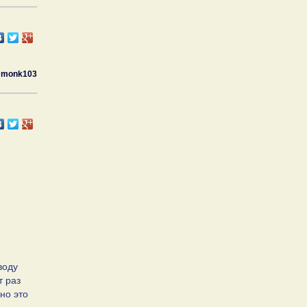
monk103
воду
т раз
но это