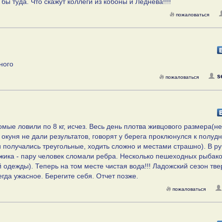
бы туда. Что скажут коллеги из кобоны и Леднева!!!!
пожаловаться
ного
s
пожаловаться
омые ловили по 8 кг, исчез. Весь день плотва живцового размера(не
 окуня не дали результатов, говорят у берега проклюнулся к полудн
ки получались треугольные, ходить сложно и местами страшно). В р
ежика - пару человек сломали ребра. Несколько пешеходных рыбак
 одежды). Теперь на том месте чистая вода!!! Ладожский сезон тв
гда ужасное. Берегите себя. Отчет позже.
пожаловаться