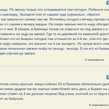
ницы. По звонку только что отловившихся там сегодня: Поймали они 
а навскидку. Заходили они от сараев туда нормально, обратно
 как завалился снежик там же. Волховец сегодня к вечеру против с
рямо от сараев к вечеру кирдык. На озере черные места надо обходит
т о чем. В общем, в Креницы лучше не соваться на лед завтра и в
ставались на льду на завтра. Где то за деревней по каменной дорог
 Может кто из бывших сегодня там отпишется за 4-й км., или кто где
 надо наверное, кто рискнет на 4-ом заходить. Но лучше всего сез
акая печальная свежая инфа по заходу - выходу. Если кто из бывш
две строчки до завтра.
пожаловаться
лотва очень крупная ,вчера поймал 25 кг.Прикорм обязательно (дл
дил мимо дедков так-же хорошо ловят.Клюёт весь день и бывает на 
инах ставят на 4 км дальше пешком.Лёд очень толстый но от берга 
ят за бабуськи.
пожаловаться