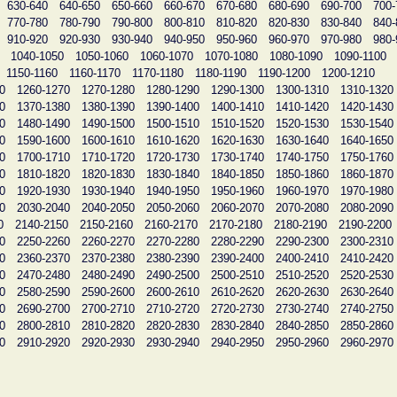
630-640
640-650
650-660
660-670
670-680
680-690
690-700
700-
770-780
780-790
790-800
800-810
810-820
820-830
830-840
840-
910-920
920-930
930-940
940-950
950-960
960-970
970-980
980-
1040-1050
1050-1060
1060-1070
1070-1080
1080-1090
1090-1100
1150-1160
1160-1170
1170-1180
1180-1190
1190-1200
1200-1210
0
1260-1270
1270-1280
1280-1290
1290-1300
1300-1310
1310-1320
0
1370-1380
1380-1390
1390-1400
1400-1410
1410-1420
1420-1430
0
1480-1490
1490-1500
1500-1510
1510-1520
1520-1530
1530-1540
0
1590-1600
1600-1610
1610-1620
1620-1630
1630-1640
1640-1650
0
1700-1710
1710-1720
1720-1730
1730-1740
1740-1750
1750-1760
0
1810-1820
1820-1830
1830-1840
1840-1850
1850-1860
1860-1870
0
1920-1930
1930-1940
1940-1950
1950-1960
1960-1970
1970-1980
0
2030-2040
2040-2050
2050-2060
2060-2070
2070-2080
2080-2090
0
2140-2150
2150-2160
2160-2170
2170-2180
2180-2190
2190-2200
0
2250-2260
2260-2270
2270-2280
2280-2290
2290-2300
2300-2310
0
2360-2370
2370-2380
2380-2390
2390-2400
2400-2410
2410-2420
0
2470-2480
2480-2490
2490-2500
2500-2510
2510-2520
2520-2530
0
2580-2590
2590-2600
2600-2610
2610-2620
2620-2630
2630-2640
0
2690-2700
2700-2710
2710-2720
2720-2730
2730-2740
2740-2750
0
2800-2810
2810-2820
2820-2830
2830-2840
2840-2850
2850-2860
0
2910-2920
2920-2930
2930-2940
2940-2950
2950-2960
2960-2970