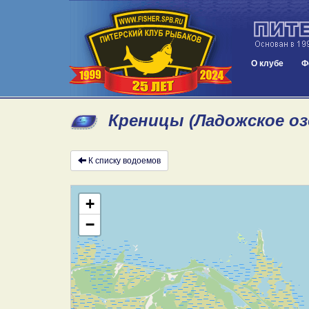
О клубе
Ф
Креницы (Ладожское оз
К списку водоемов
+
−