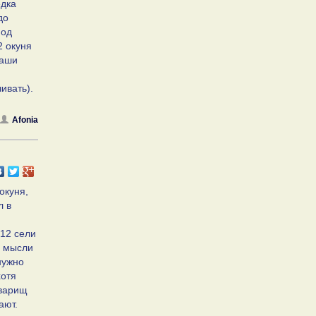
едка
до
под
2 окуня
наши
ивать).
Afonia
окуня,
л в
 12 сели
о мысли
нужно
хотя
оварищ
ают.