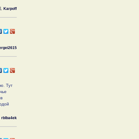
Karpoff
ergei2615
ю. Тут
учье
ов
ердой
rblba4ek