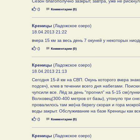
Сезон благополучно зазкрыт, завтра, уже не рискнул 
Нравится
0
Комментарии (0)
Креницы
(Ладожское озеро)
18.04.2013 21:22
вчера 15 км за весь день 7 окуней у некоторых ниод
Нравится
0
Комментарии (0)
Креницы
(Ладожское озеро)
18.04.2013 21:13
Сегодня 15-й км на СВП. Окунь которого вчера знак
подсеч), клев в течении всего дня набегами. Поиски
чупсили все. Лёд за день "прогнил" на 5-15 см(лун
Волховец(300-400 метров от базы), утонуло три сн
провалилось там же(на берегу скорая и гора мокрой
воды закрыт. Обслуживание на базе Креницы как все
Нравится
0
Комментарии (0)
Креницы
(Ладожское озеро)