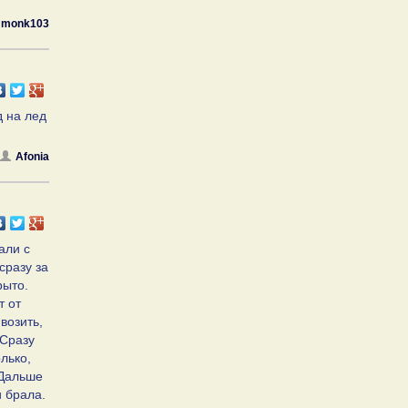
monk103
д на лед
Afonia
али с
сразу за
рыто.
т от
 возить,
 Сразу
лько,
 Дальше
и брала.