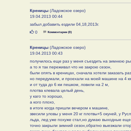
Креницы
(Ладожское озеро)
19.04.2013 00:44
забыл добавить ездили 04,18,2013г.
Нравится
0
Комментарии (0)
Креницы
(Ладожское озеро)
19.04.2013 00:43
получилось еще раз у меня съездить на зимнюю ры
а то я так переживал что не закрою сезон,
были опять в креницах, сначала хотели заказать раз
но передумали, и проехали на моей машине на 4 к
и от туда до 6 км пешком, ловили на 2 м,
плотва клевала целый день,
у каго то хорошо,
а кого плохо,
в итоге когда пришли вечером к машине,
звесили уловы у меня 20 кг плотвы+5 окуней, у Русла
льда, лед уже похуже стал,но думаю выходные еще п
точно закрыли зимний сезон,обратно выезжали отор