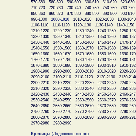
570-580
580-590
590-600
600-610
610-620
620-630
710-720
720-730
730-740
740-750
750-760
760-770
850-860
860-870
870-880
880-890
890-900
900-910
990-1000
1000-1010
1010-1020
1020-1030
1030-1040
1100-1110
1110-1120
1120-1130
1130-1140
1140-1150
1210-1220
1220-1230
1230-1240
1240-1250
1250-126
1320-1330
1330-1340
1340-1350
1350-1360
1360-137
1430-1440
1440-1450
1450-1460
1460-1470
1470-148
1540-1550
1550-1560
1560-1570
1570-1580
1580-159
1650-1660
1660-1670
1670-1680
1680-1690
1690-170
1760-1770
1770-1780
1780-1790
1790-1800
1800-181
1870-1880
1880-1890
1890-1900
1900-1910
1910-192
1980-1990
1990-2000
2000-2010
2010-2020
2020-203
2090-2100
2100-2110
2110-2120
2120-2130
2130-214
2200-2210
2210-2220
2220-2230
2230-2240
2240-225
2310-2320
2320-2330
2330-2340
2340-2350
2350-236
2420-2430
2430-2440
2440-2450
2450-2460
2460-247
2530-2540
2540-2550
2550-2560
2560-2570
2570-258
2640-2650
2650-2660
2660-2670
2670-2680
2680-269
2750-2760
2760-2770
2770-2780
2780-2790
2790-280
2860-2870
2870-2880
2880-2890
2890-2900
2900-291
2970-2980
2980-2990
Креницы
(Ладожское озеро)