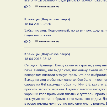
всего лишь бампер и ради рыбалки можно пожертво
Нравится
0
Комментарии (0)
Креницы
(Ладожское озеро)
18.04.2013 23:20
Забыл по лед. Подточенный, но за винтом, ходить л
будет посложнее.
Нравится
0
Комментарии (0)
Креницы
(Ладожское озеро)
18.04.2013 23:12
Сегодня, Креницы. Внизу какие то страсти, утонувш
базы. Напишу, что видел сам, поскольку ехали на пл
поворотом влетели в такую грязь, что еле выбралис
Выход на лед в обычных сапогах без болотников пок
сараев на 6-й км.,туда и обратно. Или 5,5, как счита
просили звонить заранее. Рядом с местом высадки 
хороший клев приличной плотвы с густерой, брало н
на глухую почти не брало, хотя лунки все рядом. Дн
в озеро плотва крупнее, но поклевки очень редкие