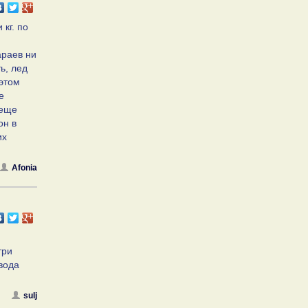
кг. по
араев ни
ь, лед
 этом
е
 еще
он в
их
Afonia
я
три
вода
sulj