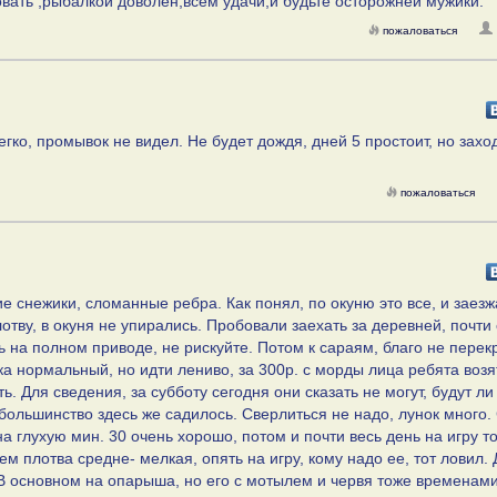
вать ,рыбалкой доволен,всем удачи,и будьте осторожней мужики.
пожаловаться
егко, промывок не видел. Не будет дождя, дней 5 простоит, но захо
пожаловаться
ие снежики, сломанные ребра. Как понял, по окуню это все, и заезж
отву, в окуня не упирались. Пробовали заехать за деревней, почти 
ь на полном приводе, не рискуйте. Потом к сараям, благо не перек
а нормальный, но идти лениво, за 300р. с морды лица ребята возя
ть. Для сведения, за субботу сегодня они сказать не могут, будут ли
большинство здесь же садилось. Сверлиться не надо, лунок много.
а глухую мин. 30 очень хорошо, потом и почти весь день на игру то
ем плотва средне- мелкая, опять на игру, кому надо ее, тот ловил.
. В основном на опарыша, но его с мотылем и червя тоже временам