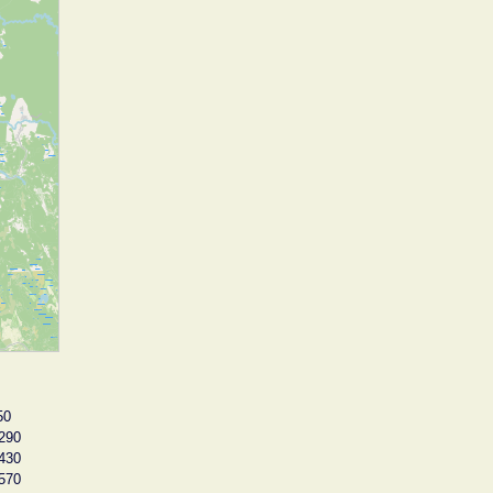
50
290
430
570