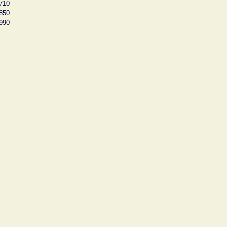
710
850
990