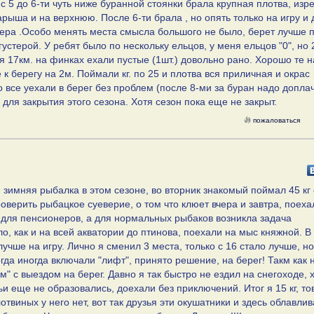
 с 5 до 6-ти чуть ниже буранной стоянки брала крупная плотва, изр
арыша и на верхнюю. После 6-ти брала , но опять только на игру и 
стера .Особо менять места смысла большого не было, берет лучше 
густерой. У ребят было по нескольку ельцов, у меня ельцов "0", но 
ня 17км. на финках ехали пустые (1шт.) довольно рано. Хорошо те 
к берегу на 2м. Поймали кг. по 25 и плотва вся приличная и окрас
о все уехали в берег без проблем (после 8-ми за буран надо доплач
для закрытия этого сезона. Хотя сезон пока еще не закрыт.
пожаловаться
я зимняя рыбалка в этом сезоне, во вторник знакомый поймал 45 кг 
роверить рыбацкое суеверие, о том что клюет вчера и завтра, поеха
то для пенсионеров, а для нормальных рыбаков возникла задача
ло, как и на всей акватории до птинова, поехали на мыс княжной. В
лучше на игру. Лично я сменил 3 места, только с 16 стало лучше, н
когда иногда включали "лифт", принято решение, на берег! Такм как 
 с выездом на берег. Давно я так быстро не ездил на снегоходе, 
и еще не образовались, доехали без приключений. Итог я 15 кг, т
отвиных у него нет, вот так друзья эти окушатники и здесь облавлив