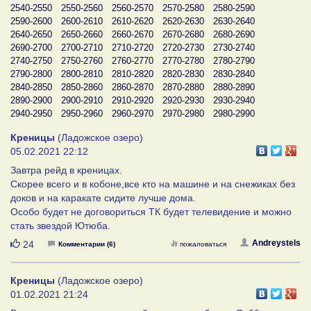
2540-2550
2550-2560
2560-2570
2570-2580
2580-2590
2590-2600
2600-2610
2610-2620
2620-2630
2630-2640
2640-2650
2650-2660
2660-2670
2670-2680
2680-2690
2690-2700
2700-2710
2710-2720
2720-2730
2730-2740
2740-2750
2750-2760
2760-2770
2770-2780
2780-2790
2790-2800
2800-2810
2810-2820
2820-2830
2830-2840
2840-2850
2850-2860
2860-2870
2870-2880
2880-2890
2890-2900
2900-2910
2910-2920
2920-2930
2930-2940
2940-2950
2950-2960
2960-2970
2970-2980
2980-2990
Креницы
(Ладожское озеро)
05.02.2021 22:12
Завтра рейд в креницах.
Скорее всего и в кобоне,все кто на машине и на снежиках без
доков и на каракате сидите лучше дома.
Особо будет не договориться ТК будет телевидение и можно
стать звездой Ютюба.
Нравится
Andreystels
24
Комментарии (6)
пожаловаться
Креницы
(Ладожское озеро)
01.02.2021 21:24