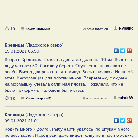
.
Нравится
Rybalko
10
Комментарии (5)
пожаловаться
Креницы
(Ладожское озеро)
19.01.2021 06:59
Вчера в Креницах. Ехали на доставке долго на 16 км. Всего на
льду человек 50. Ловили у берега. Окунь есть, но клевал не
особо. Выход два раза по пять минут. Весь в пиявках. Но не об
этом. Информация для плотвичников. Вперемежку с окунем
на мормышку клевала отличная плотва. Пожалели, что не
было прикормки. Наловили бы плотвы.
Нравится
rubakAV
18
Комментарии (5)
пожаловаться
Креницы
(Ладожское озеро)
09.01.2021 21:01
Ходить много и долго . Рыбу найти удалось ,по штукам много
по весу мало . Народ был даже видел толпу но в неё не ходил.