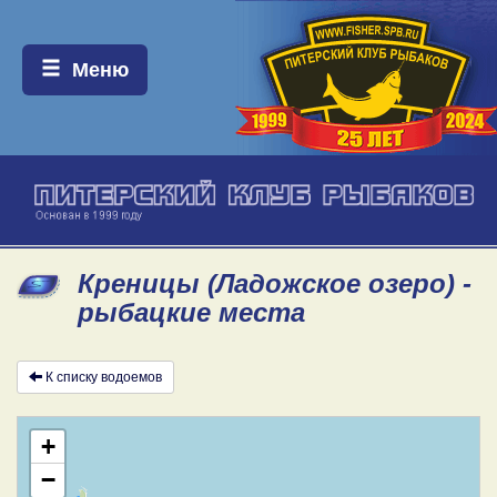
Меню:
Меню
Креницы (Ладожское озеро) -
рыбацкие места
К списку водоемов
+
−