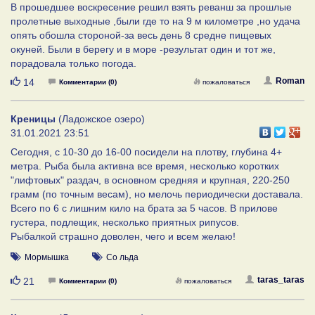
В прошедшее воскресение решил взять реванш за прошлые
пролетные выходные ,были где то на 9 м километре ,но удача
опять обошла стороной-за весь день 8 средне пищевых
окуней. Были в берегу и в море -результат один и тот же,
порадовала только погода.
Нравится
Roman
14
Комментарии (0)
пожаловаться
Креницы
(Ладожское озеро)
31.01.2021 23:51
Сегодня, с 10-30 до 16-00 посидели на плотву, глубина 4+
метра. Рыба была активна все время, несколько коротких
"лифтовых" раздач, в основном средняя и крупная, 220-250
грамм (по точным весам), но мелочь периодически доставала.
Всего по 6 с лишним кило на брата за 5 часов. В прилове
густера, подлещик, несколько приятных рипусов.
Рыбалкой страшно доволен, чего и всем желаю!
Мормышка
Со льда
Нравится
taras_taras
21
Комментарии (0)
пожаловаться