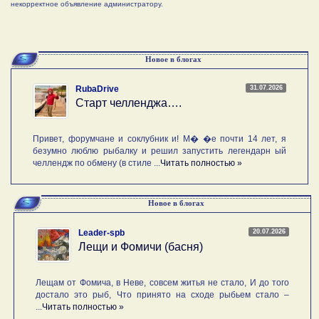
некорректное объявление администратору.
Новое в блогах
31.07.2026
RubaDrive
Старт челленджа….
Привет, форумчане и соклубник и! М� �е почти 14 лет, я
безумно люблю рыбалку и решил запустить легендарн ый
челлендж по обмену (в стиле ...
Читать полностью »
Новое в блогах
20.07.2026
Leader-spb
Лещи и Фомичи (басня)
Лещам от Фомича, в Неве, совсем житья не стало, И до того
достало это рыб, Что принято на сходе рыбьем стало –
...
Читать полностью »