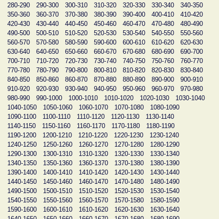
280-290
290-300
300-310
310-320
320-330
330-340
340-350
350-360
360-370
370-380
380-390
390-400
400-410
410-420
420-430
430-440
440-450
450-460
460-470
470-480
480-490
490-500
500-510
510-520
520-530
530-540
540-550
550-560
560-570
570-580
580-590
590-600
600-610
610-620
620-630
630-640
640-650
650-660
660-670
670-680
680-690
690-700
700-710
710-720
720-730
730-740
740-750
750-760
760-770
770-780
780-790
790-800
800-810
810-820
820-830
830-840
840-850
850-860
860-870
870-880
880-890
890-900
900-910
910-920
920-930
930-940
940-950
950-960
960-970
970-980
980-990
990-1000
1000-1010
1010-1020
1020-1030
1030-1040
1040-1050
1050-1060
1060-1070
1070-1080
1080-1090
1090-1100
1100-1110
1110-1120
1120-1130
1130-1140
1140-1150
1150-1160
1160-1170
1170-1180
1180-1190
1190-1200
1200-1210
1210-1220
1220-1230
1230-1240
1240-1250
1250-1260
1260-1270
1270-1280
1280-1290
1290-1300
1300-1310
1310-1320
1320-1330
1330-1340
1340-1350
1350-1360
1360-1370
1370-1380
1380-1390
1390-1400
1400-1410
1410-1420
1420-1430
1430-1440
1440-1450
1450-1460
1460-1470
1470-1480
1480-1490
1490-1500
1500-1510
1510-1520
1520-1530
1530-1540
1540-1550
1550-1560
1560-1570
1570-1580
1580-1590
1590-1600
1600-1610
1610-1620
1620-1630
1630-1640
1640-1650
1650-1660
1660-1670
1670-1680
1680-1690