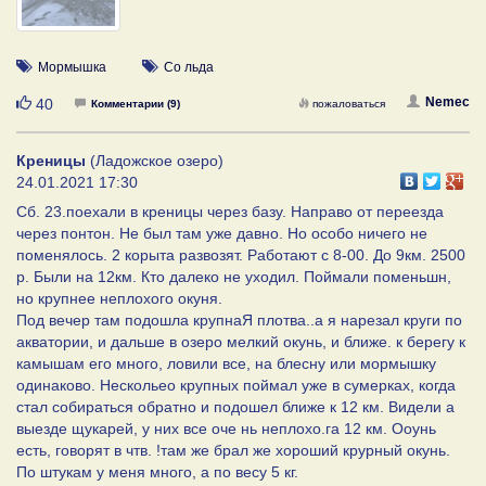
Мормышка
Со льда
Нравится
Nemec
40
Комментарии (9)
пожаловаться
Креницы
(Ладожское озеро)
24.01.2021 17:30
Сб. 23.поехали в креницы через базу. Направо от переезда
через понтон. Не был там уже давно. Но особо ничего не
поменялось. 2 корыта развозят. Работают с 8-00. До 9км. 2500
р. Были на 12км. Кто далеко не уходил. Поймали поменьшн,
но крупнее неплохого окуня.
Под вечер там подошла крупнаЯ плотва..а я нарезал круги по
акватории, и дальше в озеро мелкий окунь, и ближе. к берегу к
камышам его много, ловили все, на блесну или мормышку
одинаково. Нескольео крупных поймал уже в сумерках, когда
стал собираться обратно и подошел ближе к 12 км. Видели а
выезде щукарей, у них все оче нь неплохо.га 12 км. Ооунь
есть, говорят в чтв. !там же брал же хороший крурный окунь.
По штукам у меня много, а по весу 5 кг.