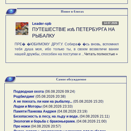
Новое в блогах
14.07.2026
Leader-spb
ПУТЕШЕСТВIE изѣ ПЕТЕРБУРГА НА
РЫБАЛКУ
ПРЕ� �ЮБИМОМУ ДРУГУ. Собира� �сь вновь, вспомнил
тебя душа моя, ибо только ты, в своем возвеличи вании
нашей дружбы, способен на поступки и ...
Читать полностью »
Самое обсуждаемое
Подводная охота
(
06.08.2026 09:24
)
Родбилдинг
(
05.08.2026 20:38
)
А не поехать ли нам на рыбалку...
(
05.08.2026 15:20
)
Лодки и Моторы
(
04.08.2026 23:33
)
Памяти Панкова Андрея
(
04.08.2026 23:19
)
Безопасность в лесу, на льду и воде.
(
04.08.2026 21:11
)
Экология и борьба с браконьерами.
(
04.08.2026 21:00
)
Про ножи
(
04.08.2026 20:57
)