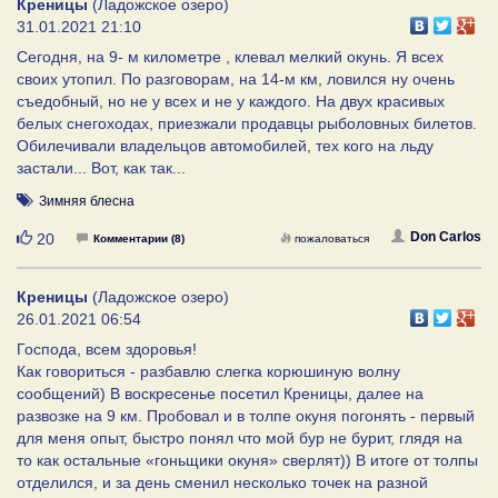
Креницы
(Ладожское озеро)
31.01.2021 21:10
Сегодня, на 9- м километре , клевал мелкий окунь. Я всех
своих утопил. По разговорам, на 14-м км, ловился ну очень
съедобный, но не у всех и не у каждого. На двух красивых
белых снегоходах, приезжали продавцы рыболовных билетов.
Обилечивали владельцов автомобилей, тех кого на льду
застали... Вот, как так...
Зимняя блесна
Нравится
Don Carlos
20
Комментарии (8)
пожаловаться
Креницы
(Ладожское озеро)
26.01.2021 06:54
Господа, всем здоровья!
Как говориться - разбавлю слегка корюшиную волну
сообщений) В воскресенье посетил Креницы, далее на
развозке на 9 км. Пробовал и в толпе окуня погонять - первый
для меня опыт, быстро понял что мой бур не бурит, глядя на
то как остальные «гоньщики окуня» сверлят)) В итоге от толпы
отделился, и за день сменил несколько точек на разной