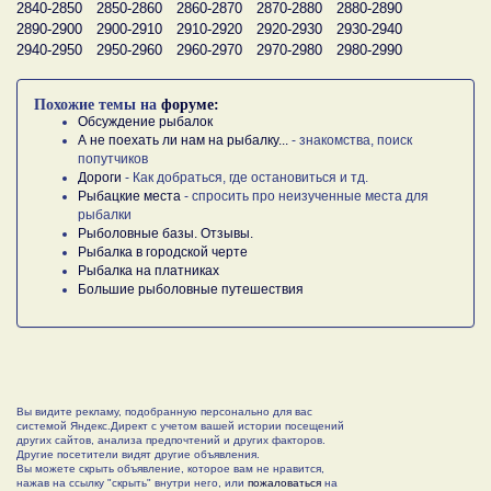
2840-2850
2850-2860
2860-2870
2870-2880
2880-2890
2890-2900
2900-2910
2910-2920
2920-2930
2930-2940
2940-2950
2950-2960
2960-2970
2970-2980
2980-2990
Похожие темы на
форуме:
Обсуждение рыбалок
А не поехать ли нам на рыбалку...
- знакомства, поиск
попутчиков
Дороги
- Как добраться, где остановиться и тд.
Рыбацкие места
- спросить про неизученные места для
рыбалки
Рыболовные базы. Отзывы.
Рыбалка в городской черте
Рыбалка на платниках
Большие рыболовные путешествия
Вы видите рекламу, подобранную персонально для вас
системой Яндекс.Директ с учетом вашей истории посещений
других сайтов, анализа предпочтений и других факторов.
Другие посетители видят другие объявления.
Вы можете скрыть объявление, которое вам не нравится,
нажав на ссылку "скрыть" внутри него, или
пожаловаться
на