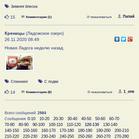
Зимняя блесна
Нравится
Папай
15
Комментарии (1)
пожаловаться
Креницы
(Ладожское озеро)
26.11.2020 08:49
Новая Ладога неделю назад.
Спиннинг
С лодки
Нравится
1_one
14
Комментарии (8)
пожаловаться
Всего сообщений:
2984
0-10
10-20
20-30
30-40
40-50
50-60
60-70
Сообщения:
70-80
80-90
90-100
100-110
110-120
120-130
130-140
140-150
150-160
160-170
170-180
180-190
190-200
200-210
210-220
220-230
230-240
240-250
250-260
260-270
270-280