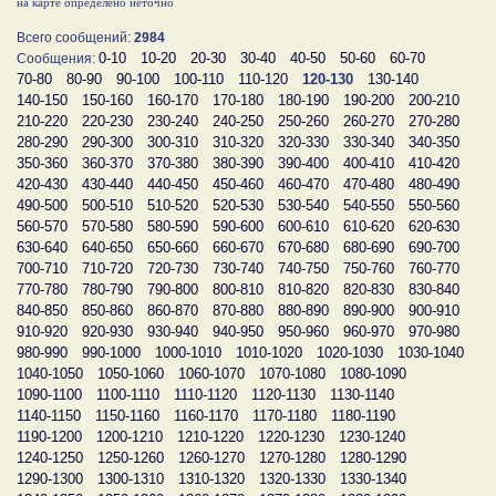
на карте определено неточно
Всего сообщений:
2984
0-10
10-20
20-30
30-40
40-50
50-60
60-70
Сообщения:
70-80
80-90
90-100
100-110
110-120
120-130
130-140
140-150
150-160
160-170
170-180
180-190
190-200
200-210
210-220
220-230
230-240
240-250
250-260
260-270
270-280
280-290
290-300
300-310
310-320
320-330
330-340
340-350
350-360
360-370
370-380
380-390
390-400
400-410
410-420
420-430
430-440
440-450
450-460
460-470
470-480
480-490
490-500
500-510
510-520
520-530
530-540
540-550
550-560
560-570
570-580
580-590
590-600
600-610
610-620
620-630
630-640
640-650
650-660
660-670
670-680
680-690
690-700
700-710
710-720
720-730
730-740
740-750
750-760
760-770
770-780
780-790
790-800
800-810
810-820
820-830
830-840
840-850
850-860
860-870
870-880
880-890
890-900
900-910
910-920
920-930
930-940
940-950
950-960
960-970
970-980
980-990
990-1000
1000-1010
1010-1020
1020-1030
1030-1040
1040-1050
1050-1060
1060-1070
1070-1080
1080-1090
1090-1100
1100-1110
1110-1120
1120-1130
1130-1140
1140-1150
1150-1160
1160-1170
1170-1180
1180-1190
1190-1200
1200-1210
1210-1220
1220-1230
1230-1240
1240-1250
1250-1260
1260-1270
1270-1280
1280-1290
1290-1300
1300-1310
1310-1320
1320-1330
1330-1340