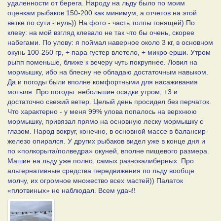
удаленности от берега. Народу на льду было по моим
оценкам рыбаков 150-200 как минимум, а отчетов на этой
ветке по сути - нуль)) На фото - часть толпы гонящей) По
клеву: на мой взгляд клевало не так что бы очень, скорее
набегами. По улову: я поймал наверное около 3 кг, в основном
окунь 100-250 гр, + пара густер влетело, + микро ерши. Утром
рыпп поменьше, ближе к вечеру чуть покрупнее. Ловил на
мормышку, ибо на блесну не обладаю достаточным навыком.
Да и погоды были вполне комфортными для насаживания
мотыля. Про погоды: небольшие осадки утром, +3 и
достаточно свежий ветер. Целый день просидел без перчаток.
Что характерно - у меня 99% улова попалось на верхнюю
мормышку, привязал прямо на основную леску мормышку с
глазом. Народ вокруг, конечно, в основной массе в балансир-
железо опирался. У других рыбаков видел уже в конце дня и
по «полкорыта/полведра» окуней, вполне пищевого размера.
Машин на льду уже полно, самых разнокалиберных. Про
альтернативные средства передвижения по льду вообще
молчу, их огромное множество всех мастей)) Палаток
«плотвиных» не наблюдал. Всем удач!!