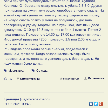
Всем привет. чуть запоздалый отчет по рыбалке. Суббота,
Креницы. От берега не скажу сколько, глубина 2,8-3,0. Друзья
пригласили на окуня, муж решил опробовать новую снасть. На
всякий случай купила мотыля и упаковку шариков на плотву.
на новую снасть ловить у меня не получилось, достала
проверенную удочку. Мормышка с бусинкой, мотыль и дело
сдвинулось. С 10 до 12 3 окуня, так себе и 1 плотва. Потом 2
часа тишины. Примерно с 14,30 до 17,00 как говорится лифт.
Итог, домой привезли 4200, примерно 1,5 или 2,00 кг отдали
ребятам. Рыбалкой довольны.
P.S. видела проезжали белые снегики, подъезжали к
машинам, фоткали. Когда возвращались выезды были
перекрыты, и колонна авто уезжала вдоль берега вдаль. На
льду машин было до ж...
Мормышка
Со льда
Нравится
Карамашки
16
Комментарии (3)
пожаловаться
Креницы
(Ладожское озеро)
01.02.2021 09:43