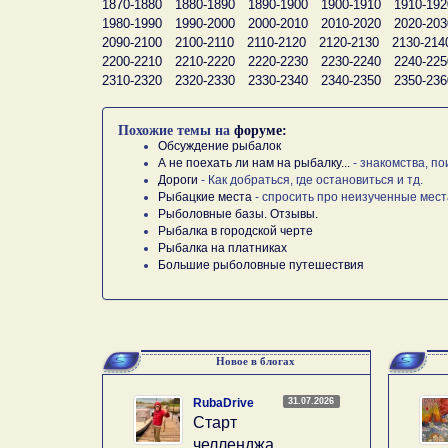
1870-1880
1880-1890
1890-1900
1900-1910
1910-192
1980-1990
1990-2000
2000-2010
2010-2020
2020-203
2090-2100
2100-2110
2110-2120
2120-2130
2130-214
2200-2210
2210-2220
2220-2230
2230-2240
2240-225
2310-2320
2320-2330
2330-2340
2340-2350
2350-236
Похожие темы на
форуме:
Обсуждение рыбалок
А не поехать ли нам на рыбалку...
- знакомства, по
Дороги
- Как добраться, где остановиться и тд.
Рыбацкие места
- спросить про неизученные мест
Рыболовные базы. Отзывы.
Рыбалка в городской черте
Рыбалка на платниках
Большие рыболовные путешествия
Новое в блогах
31.07.2026
RubaDrive
Старт
челленджа….