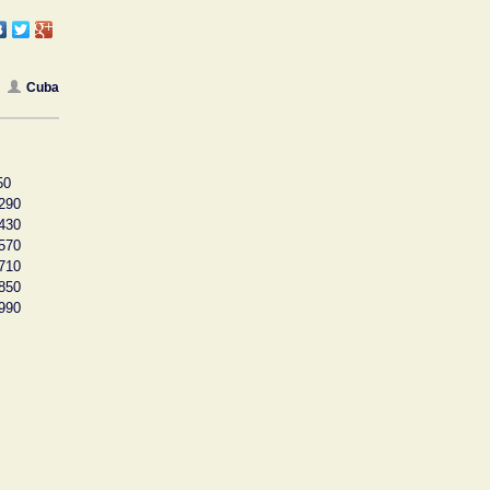
Cuba
50
290
430
570
710
850
990