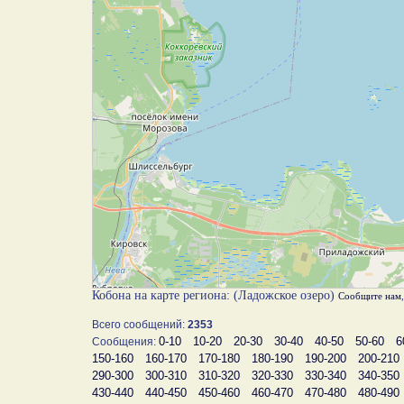
Кобона на карте региона: (Ладожское озеро)
Сообщите нам
Всего сообщений:
2353
0-10
10-20
20-30
30-40
40-50
50-60
6
Сообщения:
150-160
160-170
170-180
180-190
190-200
200-210
290-300
300-310
310-320
320-330
330-340
340-350
430-440
440-450
450-460
460-470
470-480
480-490