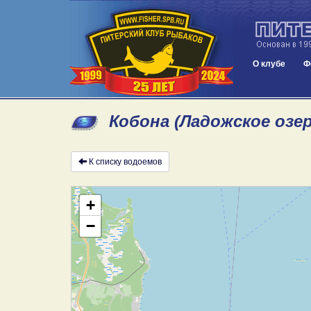
О клубе
Ф
Кобона (Ладожское озе
К списку водоемов
+
−