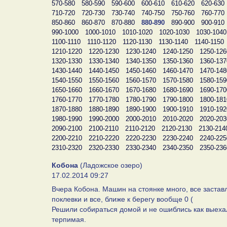
570-580
580-590
590-600
600-610
610-620
620-630
710-720
720-730
730-740
740-750
750-760
760-770
850-860
860-870
870-880
880-890
890-900
900-910
990-1000
1000-1010
1010-1020
1020-1030
1030-1040
1100-1110
1110-1120
1120-1130
1130-1140
1140-1150
1210-1220
1220-1230
1230-1240
1240-1250
1250-126
1320-1330
1330-1340
1340-1350
1350-1360
1360-137
1430-1440
1440-1450
1450-1460
1460-1470
1470-148
1540-1550
1550-1560
1560-1570
1570-1580
1580-159
1650-1660
1660-1670
1670-1680
1680-1690
1690-170
1760-1770
1770-1780
1780-1790
1790-1800
1800-181
1870-1880
1880-1890
1890-1900
1900-1910
1910-192
1980-1990
1990-2000
2000-2010
2010-2020
2020-203
2090-2100
2100-2110
2110-2120
2120-2130
2130-214
2200-2210
2210-2220
2220-2230
2230-2240
2240-225
2310-2320
2320-2330
2330-2340
2340-2350
2350-236
Кобона
(Ладожское озеро)
17.02.2014 09:27
Вчера Кобона. Машин на стоянке много, все заставл
поклевки и все, ближе к берегу вообще 0 (
Решили собираться домой и не ошиблись как выехал
терпимая.