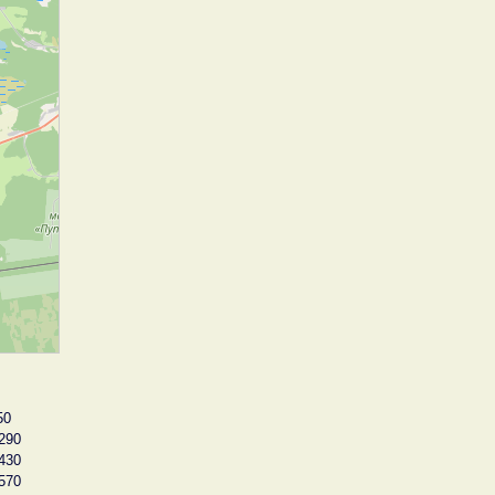
50
290
430
570