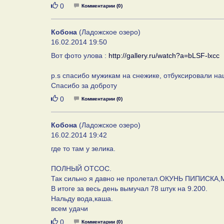
Нравится
0
Комментарии (0)
Кобона
(Ладожское озеро)
16.02.2014 19:50
Вот фото улова :
http://gallery.ru/watch?a=bLSF-lxcc
p.s спасибо мужикам на снежике, отбуксировали на
Спасибо за доброту
Нравится
0
Комментарии (0)
Кобона
(Ладожское озеро)
16.02.2014 19:42
где то там у зелика.
ПОЛНЫЙ ОТСОС.
Так сильно я давно не пролетал.ОКУНЬ ПИПИСК
В итоге за весь день вымучал 78 штук на 9.200.
Нальду вода,каша.
всем удачи
Нравится
0
Комментарии (0)