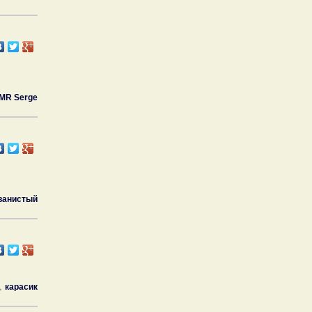
MR Serge
ванистый
карасик