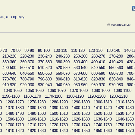
, а в среду.
пожаловаться
0-70
70-80
80-90
90-100
100-110
110-120
120-130
130-140
140-1
210-220
220-230
230-240
240-250
250-260
260-270
270-280
280-
350-360
360-370
370-380
380-390
390-400
400-410
410-420
420-
490-500
500-510
510-520
520-530
530-540
540-550
550-560
560-
630-640
640-650
650-660
660-670
670-680
680-690
690-700
700-
770-780
780-790
790-800
800-810
810-820
820-830
830-840
840-
910-920
920-930
930-940
940-950
950-960
960-970
970-980
980-
1040-1050
1050-1060
1060-1070
1070-1080
1080-1090
1090-1100
1150-1160
1160-1170
1170-1180
1180-1190
1190-1200
1200-1210
0
1260-1270
1270-1280
1280-1290
1290-1300
1300-1310
1310-1320
0
1370-1380
1380-1390
1390-1400
1400-1410
1410-1420
1420-1430
0
1480-1490
1490-1500
1500-1510
1510-1520
1520-1530
1530-1540
0
1590-1600
1600-1610
1610-1620
1620-1630
1630-1640
1640-1650
0
1700-1710
1710-1720
1720-1730
1730-1740
1740-1750
1750-1760
0
1810-1820
1820-1830
1830-1840
1840-1850
1850-1860
1860-1870