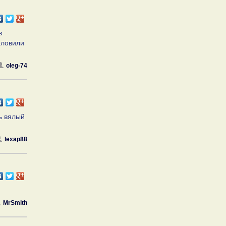
в
,ловили
oleg-74
нь вялый
lexap88
MrSmith