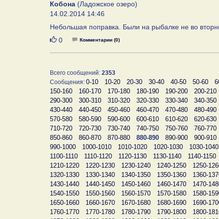
Кобона
(Ладожское озеро)
14.02.2014 14:46
Небольшая поправка. Были на рыбалке не во вторник
Нравится
0
Комментарии (0)
Всего сообщений:
2353
0-10
10-20
20-30
30-40
40-50
50-60
6
Сообщения:
150-160
160-170
170-180
180-190
190-200
200-210
290-300
300-310
310-320
320-330
330-340
340-350
430-440
440-450
450-460
460-470
470-480
480-490
570-580
580-590
590-600
600-610
610-620
620-630
710-720
720-730
730-740
740-750
750-760
760-770
850-860
860-870
870-880
880-890
890-900
900-910
990-1000
1000-1010
1010-1020
1020-1030
1030-1040
1100-1110
1110-1120
1120-1130
1130-1140
1140-1150
1210-1220
1220-1230
1230-1240
1240-1250
1250-126
1320-1330
1330-1340
1340-1350
1350-1360
1360-137
1430-1440
1440-1450
1450-1460
1460-1470
1470-148
1540-1550
1550-1560
1560-1570
1570-1580
1580-159
1650-1660
1660-1670
1670-1680
1680-1690
1690-170
1760-1770
1770-1780
1780-1790
1790-1800
1800-181