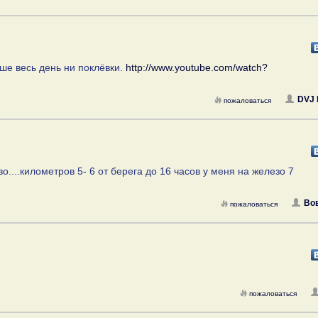
ьше весь день ни поклёвки.
http://www.youtube.com/watch?
DVJ 
пожаловаться
во....километров 5- 6 от берега до 16 часов у меня на железо 7
Во
пожаловаться
пожаловаться