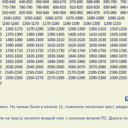
630-640
640-650
650-660
660-670
670-680
680-690
690-700
700-
770-780
780-790
790-800
800-810
810-820
820-830
830-840
840-
910-920
920-930
930-940
940-950
950-960
960-970
970-980
980-
1040-1050
1050-1060
1060-1070
1070-1080
1080-1090
1090-1100
1150-1160
1160-1170
1170-1180
1180-1190
1190-1200
1200-1210
0
1260-1270
1270-1280
1280-1290
1290-1300
1300-1310
1310-1320
0
1370-1380
1380-1390
1390-1400
1400-1410
1410-1420
1420-1430
0
1480-1490
1490-1500
1500-1510
1510-1520
1520-1530
1530-1540
0
1590-1600
1600-1610
1610-1620
1620-1630
1630-1640
1640-1650
0
1700-1710
1710-1720
1720-1730
1730-1740
1740-1750
1750-1760
0
1810-1820
1820-1830
1830-1840
1840-1850
1850-1860
1860-1870
0
1920-1930
1930-1940
1940-1950
1950-1960
1960-1970
1970-1980
0
2030-2040
2040-2050
2050-2060
2060-2070
2070-2080
2080-2090
0
2140-2150
2150-2160
2160-2170
2170-2180
2180-2190
2190-2200
0
2250-2260
2260-2270
2270-2280
2280-2290
2290-2300
2300-2310
0
ено. На лунках были в начале 11, поменяли несколько мест, увиде
и на трассу начался мокрый снег с сильным ветром.ПС: Дорога по