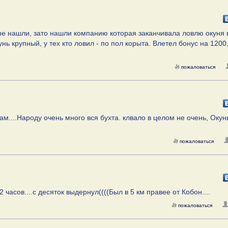
не нашли, зато нашли компанию которая заканчивала ловлю окуня 
нь крупный, у тех кто ловил - по пол корыта. Влетел бонус на 1200
пожаловаться
ам....Народу очень много вся бухта. клвало в целом не очень, Оку
пожаловаться
часов....с десяток выдернул((((Был в 5 км правее от Кобон....
пожаловаться