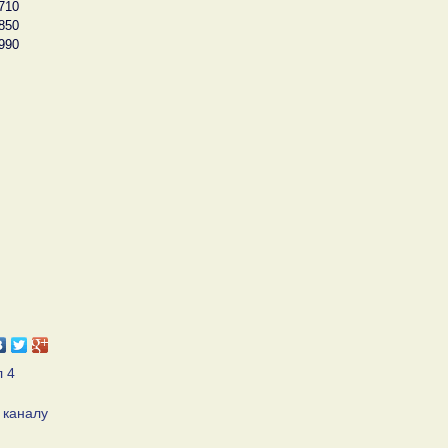
710
850
990
л 4
 каналу