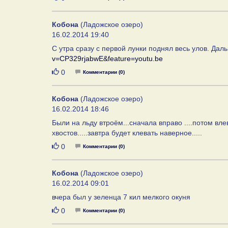
Кобона
(Ладожское озеро)
16.02.2014 19:40
С утра сразу с первой лунки поднял весь улов. Дал
v=CP329rjabwE&feature=youtu.be
Нравится
0
Комментарии (0)
Кобона
(Ладожское озеро)
16.02.2014 18:46
Были на льду втроём...сначала вправо ....потом вле
хвостов.....завтра будет клевать наверное.....
Нравится
0
Комментарии (0)
Кобона
(Ладожское озеро)
16.02.2014 09:01
вчера был у зеленца 7 кил мелкого окуня
Нравится
0
Комментарии (0)