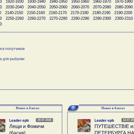
0
1920-1930
1930-1940
1940-1950
1950-1960
1960-1970
1970-1980
0
2030-2040
2040-2050
2050-2060
2060-2070
2070-2080
2080-2090
0
2140-2150
2150-2160
2160-2170
2170-2180
2180-2190
2190-2200
0
2250-2260
2260-2270
2270-2280
2280-2290
2290-2300
2300-2310
0
иск попутчиков
а для рыбалки
Новое в блогах
Новое в блогах
20.07.2026
14.07.2
Leader-spb
Leader-spb
Лещи и Фомичи
ПУТЕШЕСТВIE и
(басня)
ПЕТЕРБУРГА Н