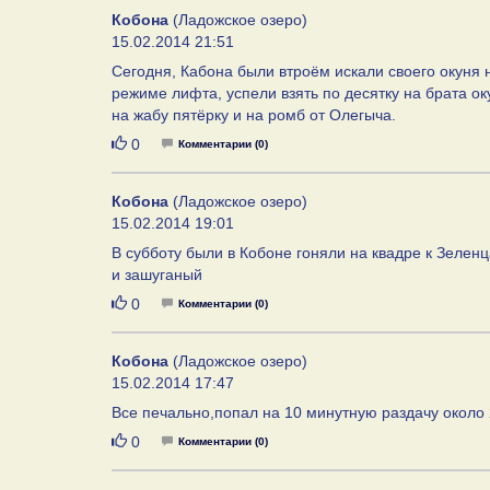
Кобона
(Ладожское озеро)
15.02.2014 21:51
Cегодня, Кабона были втроём искали своего окуня 
режиме лифта, успели взять по десятку на брата оку
на жабу пятёрку и на ромб от Олегыча.
Нравится
0
Комментарии (0)
Кобона
(Ладожское озеро)
15.02.2014 19:01
В субботу были в Кобоне гоняли на квадре к Зеленц
и зашуганый
Нравится
0
Комментарии (0)
Кобона
(Ладожское озеро)
15.02.2014 17:47
Все печально,попал на 10 минутную раздачу около 2 
Нравится
0
Комментарии (0)