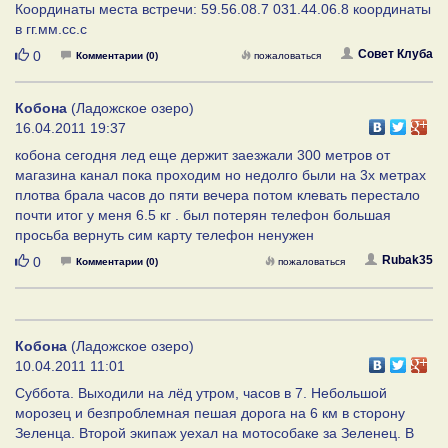
Координаты места встречи: 59.56.08.7 031.44.06.8 координаты
в гг.мм.сс.с
Нравится
Совет Клуба
0
Комментарии (0)
пожаловаться
Кобона
(Ладожское озеро)
16.04.2011 19:37
кобона сегодня лед еще держит заезжали 300 метров от
магазина канал пока проходим но недолго были на 3х метрах
плотва брала часов до пяти вечера потом клевать перестало
почти итог у меня 6.5 кг . был потерян телефон большая
просьба вернуть сим карту телефон ненужен
Нравится
Rubak35
0
Комментарии (0)
пожаловаться
Кобона
(Ладожское озеро)
10.04.2011 11:01
Суббота. Выходили на лёд утром, часов в 7. Небольшой
морозец и безпроблемная пешая дорога на 6 км в сторону
Зеленца. Второй экипаж уехал на мотособаке за Зеленец. В