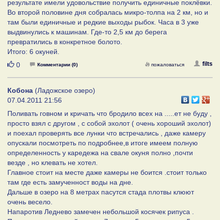
результате имели удовольствие получить единичные поклёвки.
Во второй половине дня собралась микро-толпа на 2 км, но и
там были единичные и редкие выходы рыбок. Часа в 3 уже
выдвинулись к машинам. Где-то 2,5 км до берега
превратились в конкретное болото.
Итого: 6 окуней.
Нравится
filts
0
Комментарии (0)
пожаловаться
Кобона
(Ладожское озеро)
07.04.2011 21:56
Поливать говном и кричать что бродило всех на .....ет не буду ,
просто взял с другом , с собой эхолот ( очень хороший эхолот)
и поехал проверять все лунки что встречались , даже камеру
опускали посмотреть по подробнее,в итоге имеем полную
определенность у каредежа на свале окуня полно ,почти
везде , но клевать не хотел.
Главное стоит на месте даже камеры не боится .стоит только
там где есть замученност воды на дне.
Дальше в озеро на 8 метрах пасутся стада плотвы клюют
очень весело.
Напаротив Леднево замечен небольшой косячек рипуса .