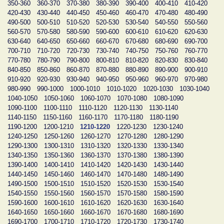
350-360
360-370
370-380
380-390
390-400
400-410
410-420
420-430
430-440
440-450
450-460
460-470
470-480
480-490
490-500
500-510
510-520
520-530
530-540
540-550
550-560
560-570
570-580
580-590
590-600
600-610
610-620
620-630
630-640
640-650
650-660
660-670
670-680
680-690
690-700
700-710
710-720
720-730
730-740
740-750
750-760
760-770
770-780
780-790
790-800
800-810
810-820
820-830
830-840
840-850
850-860
860-870
870-880
880-890
890-900
900-910
910-920
920-930
930-940
940-950
950-960
960-970
970-980
980-990
990-1000
1000-1010
1010-1020
1020-1030
1030-1040
1040-1050
1050-1060
1060-1070
1070-1080
1080-1090
1090-1100
1100-1110
1110-1120
1120-1130
1130-1140
1140-1150
1150-1160
1160-1170
1170-1180
1180-1190
1190-1200
1200-1210
1210-1220
1220-1230
1230-1240
1240-1250
1250-1260
1260-1270
1270-1280
1280-1290
1290-1300
1300-1310
1310-1320
1320-1330
1330-1340
1340-1350
1350-1360
1360-1370
1370-1380
1380-1390
1390-1400
1400-1410
1410-1420
1420-1430
1430-1440
1440-1450
1450-1460
1460-1470
1470-1480
1480-1490
1490-1500
1500-1510
1510-1520
1520-1530
1530-1540
1540-1550
1550-1560
1560-1570
1570-1580
1580-1590
1590-1600
1600-1610
1610-1620
1620-1630
1630-1640
1640-1650
1650-1660
1660-1670
1670-1680
1680-1690
1690-1700
1700-1710
1710-1720
1720-1730
1730-1740