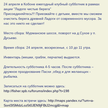
24 апреля в Кобоне ежегодный клубный субботник в рамках
акции "Ладоге чистые берега"
Присоединяйтесь!!! Приезжайте с детьми, вместе мы сможем
очистить берега древней Ладоги от современного мусора. За
нас это никто не сделает!
Место сбора: Мурманское шоссе, поворот на д.Сухое у п.
Дусьево.
Время сбора: 24 апреля, воскресенье, с 10 до 11 утра.
Инвентарь (мешки, грабли, перчатки) выдаются.
Длительность субботника 4-5 часов. После субботника –
дружное празднование Пасхи ,обед и для желающих -
рыбалка.
Записаться на субботник можно здесь:
http://fisher.spb.ru/forums/index.php?t=198
Карта места встречи здесь:
http://maps.yandex.ru/?um=a-
Sonl3lSMdzLoz5t0JEN9jFBtJ2mcgj&l=map