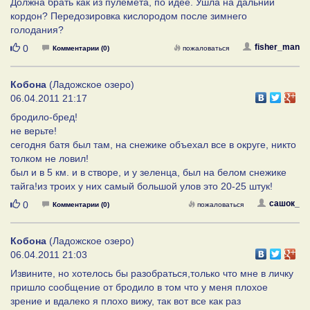
Должна брать как из пулемета, по идее. Ушла на дальний
кордон? Передозировка кислородом после зимнего
голодания?
Нравится
fisher_man
0
Комментарии (0)
пожаловаться
Кобона
(Ладожское озеро)
06.04.2011 21:17
бродило-бред!
не верьте!
сегодня батя был там, на снежике объехал все в округе, никто
толком не ловил!
был и в 5 км. и в створе, и у зеленца, был на белом снежике
тайга!из троих у них самый большой улов это 20-25 штук!
Нравится
сашок_
0
Комментарии (0)
пожаловаться
Кобона
(Ладожское озеро)
06.04.2011 21:03
Извините, но хотелось бы разобраться,только что мне в личку
пришло сообщение от бродило в том что у меня плохое
зрение и вдалеко я плохо вижу, так вот все как раз