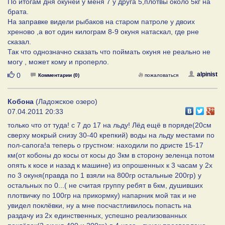
По итогам дня окуней у меня 7 у друга 5,плотвы около 5кг на
брата.
На заправке видели рыбаков на старом патроле у двоих
хреново ,а вот один килограм 8-9 окуня натаскал, где рне
сказал.
Так что однозначно сказать что поймать окуня не реально не
могу , может кому и проперло.
Нравится
alpinist
0
Комментарии (0)
пожаловаться
Кобона
(Ладожское озеро)
07.04.2011 20:33
только что от туда! с 7 до 17 на льду! Лёд ещё в поряде(20см
сверху мокрый снизу 30-40 крепкий) воды на льду местами по
пол-сапога!а теперь о грустном: находили по дристе 15-17
км(от кобоны до косы от косы до 3км в сторону зеленца потом
опять к косе и назад к машине) из опрошенных к 3 часам у 2х
по 3 окуня(правда по 1 взяли на 800гр остальные 200гр) у
остальных по 0...( не считая группу ребят в 6км, душивших
плотвичку по 100гр на прикормку) напарник мой так и не
увидел поклёвки, ну а мне посчастливилось попасть на
раздачу из 2х единственных, успешно реализованных