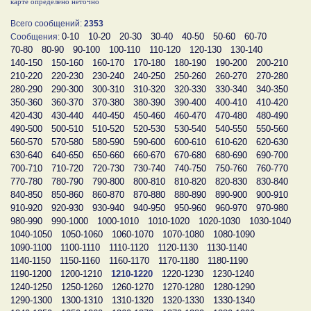
карте определено неточно
Всего сообщений:
2353
0-10
10-20
20-30
30-40
40-50
50-60
60-70
Сообщения:
70-80
80-90
90-100
100-110
110-120
120-130
130-140
140-150
150-160
160-170
170-180
180-190
190-200
200-210
210-220
220-230
230-240
240-250
250-260
260-270
270-280
280-290
290-300
300-310
310-320
320-330
330-340
340-350
350-360
360-370
370-380
380-390
390-400
400-410
410-420
420-430
430-440
440-450
450-460
460-470
470-480
480-490
490-500
500-510
510-520
520-530
530-540
540-550
550-560
560-570
570-580
580-590
590-600
600-610
610-620
620-630
630-640
640-650
650-660
660-670
670-680
680-690
690-700
700-710
710-720
720-730
730-740
740-750
750-760
760-770
770-780
780-790
790-800
800-810
810-820
820-830
830-840
840-850
850-860
860-870
870-880
880-890
890-900
900-910
910-920
920-930
930-940
940-950
950-960
960-970
970-980
980-990
990-1000
1000-1010
1010-1020
1020-1030
1030-1040
1040-1050
1050-1060
1060-1070
1070-1080
1080-1090
1090-1100
1100-1110
1110-1120
1120-1130
1130-1140
1140-1150
1150-1160
1160-1170
1170-1180
1180-1190
1190-1200
1200-1210
1210-1220
1220-1230
1230-1240
1240-1250
1250-1260
1260-1270
1270-1280
1280-1290
1290-1300
1300-1310
1310-1320
1320-1330
1330-1340