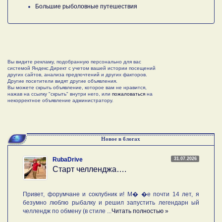
Большие рыболовные путешествия
Вы видите рекламу, подобранную персонально для вас
системой Яндекс.Директ с учетом вашей истории посещений
других сайтов, анализа предпочтений и других факторов.
Другие посетители видят другие объявления.
Вы можете скрыть объявление, которое вам не нравится,
нажав на ссылку "скрыть" внутри него, или
пожаловаться
на
некорректное объявление администратору.
Новое в блогах
31.07.2026
RubaDrive
Старт челленджа….
Привет, форумчане и соклубник и! М� �е почти 14 лет, я
безумно люблю рыбалку и решил запустить легендарн ый
челлендж по обмену (в стиле ...
Читать полностью »