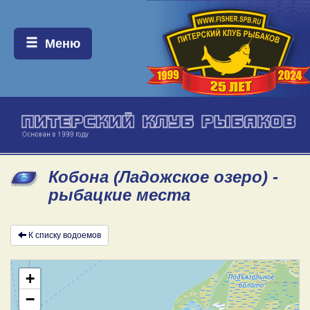
Меню:
Меню
Кобона (Ладожское озеро) -
рыбацкие места
К списку водоемов
+
−