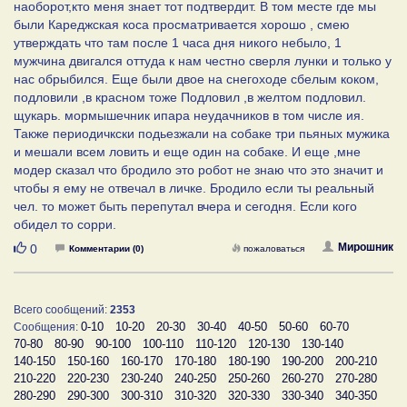
наоборот,кто меня знает тот подтвердит. В том месте где мы
были Кареджская коса просматривается хорошо , смею
утверждать что там после 1 часа дня никого небыло, 1
мужчина двигался оттуда к нам честно сверля лунки и только у
нас обрыбился. Еще были двое на снегоходе сбелым коком,
подловили ,в красном тоже Подловил ,в желтом подловил.
щукарь. мормышечник ипара неудачников в том числе ия.
Также периодичкски подьезжали на собаке три пьяных мужика
и мешали всем ловить и еще один на собаке. И еще ,мне
модер сказал что бродило это робот не знаю что это значит и
чтобы я ему не отвечал в личке. Бродило если ты реальный
чел. то может быть перепутал вчера и сегодня. Если кого
обидел то сорри.
Нравится
Мирошник
0
Комментарии (0)
пожаловаться
Всего сообщений:
2353
0-10
10-20
20-30
30-40
40-50
50-60
60-70
Сообщения:
70-80
80-90
90-100
100-110
110-120
120-130
130-140
140-150
150-160
160-170
170-180
180-190
190-200
200-210
210-220
220-230
230-240
240-250
250-260
260-270
270-280
280-290
290-300
300-310
310-320
320-330
330-340
340-350