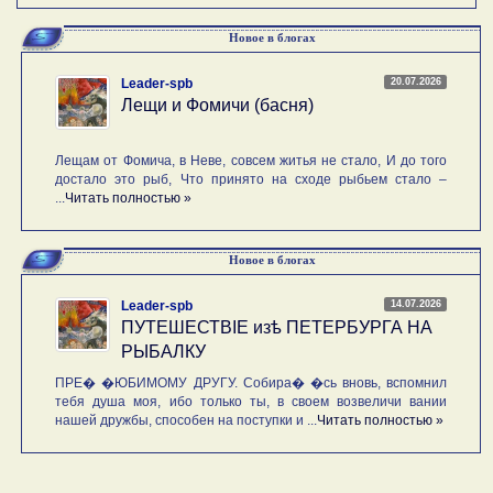
Новое в блогах
20.07.2026
Leader-spb
Лещи и Фомичи (басня)
Лещам от Фомича, в Неве, совсем житья не стало, И до того
достало это рыб, Что принято на сходе рыбьем стало –
...
Читать полностью »
Новое в блогах
14.07.2026
Leader-spb
ПУТЕШЕСТВIE изѣ ПЕТЕРБУРГА НА
РЫБАЛКУ
ПРЕ� �ЮБИМОМУ ДРУГУ. Собира� �сь вновь, вспомнил
тебя душа моя, ибо только ты, в своем возвеличи вании
нашей дружбы, способен на поступки и ...
Читать полностью »