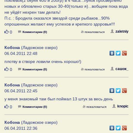
поклёвок(2 окуня 400 и 200гр) в 4 часа...лунок просверлено
новых и обловлено старых 30-40(только я)...вобщем пока вода
не уйдёт нехрен там делать!
П.с. : Бродила оказался звездой среди рыбаков...90%
опрошенных желают ему успехов и крепкого здоровья!!!
Нравится
zaletniy
0
Комментарии (0)
пожаловаться
Кобона
(Ладожское озеро)
06.04.2011 22:48
плотву в створе ловили очень хорошо!)
Нравится
сашок_
0
Комментарии (0)
пожаловаться
Кобона
(Ладожское озеро)
06.04.2011 22:45
у меня знакомый там был поймал 13 штук за весь день
Нравится
knopic
0
Комментарии (0)
пожаловаться
Кобона
(Ладожское озеро)
06.04.2011 22:36