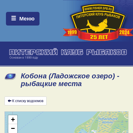
Меню:
Меню
Кобона (Ладожское озеро) -
рыбацкие места
К списку водоемов
+
−