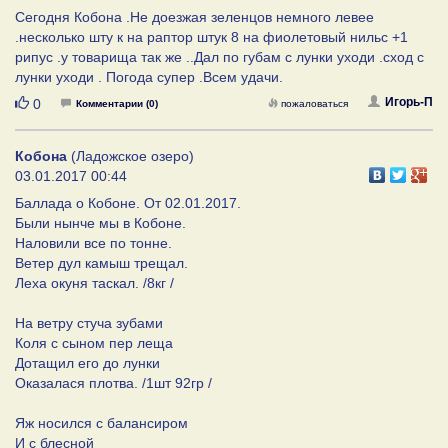
Сегодня Кобона .Не доезжая зеленцов немного левее
.несколько шту к на раптор штук 8 на фиолетовый нильс +1
рипус .у товарища так же ..Дал по губам с лунки уходи .сход с
лунки уходи . Погода супер .Всем удачи.
Нравится
Игорь-П
0
Комментарии (0)
пожаловаться
Кобона
(Ладожское озеро)
03.01.2017 00:44
Баллада о Кобоне. От 02.01.2017.
Были нынче мы в Кобоне.
Наловили все по тонне.
Ветер дул камыш трещал.
Леха окуня таскал. /8кг /
На ветру стуча зубами
Коля с сыном пер леща
Дотащил его до лунки
Оказалася плотва. /1шт 92гр /
Яж носился с балансиром
И с блесной