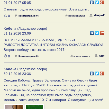
01.01.2017 05:05
С новым годом господа отмороженные .Всем удачи .
Нравится
Игорь-П
0
Комментарии (0)
пожаловаться
Кобона
(Ладожское озеро)
31.12.2016 23:09
ВСЕМ РЫБАКАМ И РЫБАЧКАМ , ЗДОРОВЬЯ
РАДОСТИ,ДОСТАТКА И ЧТОБЫ ЖИЗНЬ КАЗАЛАСЬ СЛАДКОЙ.
Второго победу открывать сезон 2017г
Нравится
карп
0
Комментарии (0)
пожаловаться
Кобона
(Ладожское озеро)
30.12.2016 23:36
Сегодня Кобона. Правее Зеленцов. Окунь на блесну брал
неплохо, с 11-00 до 15-00. В основном средний и крупный.
Мелочи не было, один проскочил и был отпущен. Лед
нормальный, на обратном пути было воды порядочно,
местами сантиметров 10. 7 кг напорол. С наступающим всех!