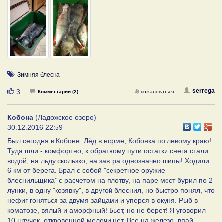
Зимняя блесна
Нравится
serrega
3
Комментарии (2)
пожаловаться
Кобона
(Ладожское озеро)
30.12.2016 22:59
Был сегодня в Кобоне. Лёд в норме, Кобонка по левому краю!
Туда шли - комфортно, к обратному пути остатки снега стали
водой, на льду скользко, на завтра однозначно шипы! Ходили
6 км от берега. Брал с собой "секретное оружие
блеснильщика" с расчетом на плотву, на паре мест бурил по 2
лунки, в одну "козявку", в другой блеснил, но быстро понял, что
нефиг гоняться за двумя зайцами и уперся в окуня. Рыб в
коматозе, вялый и аморфный! Бьет, но не берет! Я уговорил
10 штучек, откровенной мелочи нет. Все на железо, впай.