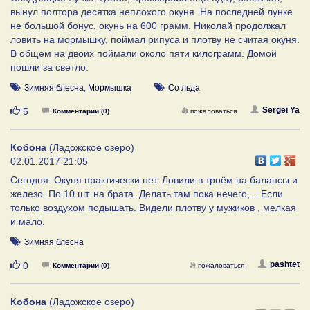
вынул полтора десятка неплохого окуня. На последней лунке
не большой бонус, окунь на 600 грамм. Николай продолжал
ловить на мормышку, поймал рипуса и плотву не считая окуня.
В общем на двоих поймали около пяти килограмм. Домой
пошли за светло.
Зимняя блесна
,
Мормышка
Со льда
Нравится
Sergei Ya
5
Комментарии (0)
пожаловаться
Кобона
(Ладожское озеро)
02.01.2017 21:05
Сегодня. Окуня практически нет. Ловили в троём на балансы и
железо. По 10 шт. на брата. Делать там пока нечего,... Если
только воздухом подышать. Видели плотву у мужиков , мелкая
и мало.
Зимняя блесна
Нравится
pashtet
0
Комментарии (0)
пожаловаться
Кобона
(Ладожское озеро)