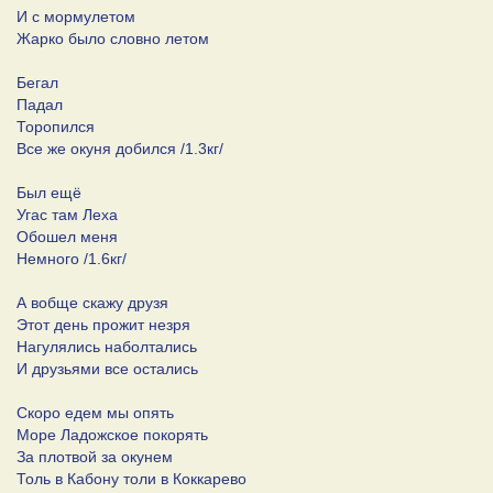
И с мормулетом
Жарко было словно летом
Бегал
Падал
Торопился
Все же окуня добился /1.3кг/
Был ещё
Угас там Леха
Обошел меня
Немного /1.6кг/
А вобще скажу друзя
Этот день прожит незря
Нагулялись наболтались
И друзьями все остались
Скоро едем мы опять
Море Ладожское покорять
За плотвой за окунем
Толь в Кабону толи в Коккарево