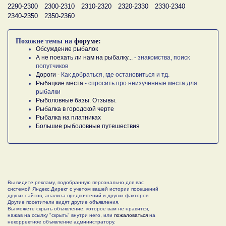
2290-2300
2300-2310
2310-2320
2320-2330
2330-2340
2340-2350
2350-2360
Похожие темы на
форуме:
Обсуждение рыбалок
А не поехать ли нам на рыбалку...
- знакомства, поиск
попутчиков
Дороги
- Как добраться, где остановиться и тд.
Рыбацкие места
- спросить про неизученные места для
рыбалки
Рыболовные базы. Отзывы.
Рыбалка в городской черте
Рыбалка на платниках
Большие рыболовные путешествия
Вы видите рекламу, подобранную персонально для вас
системой Яндекс.Директ с учетом вашей истории посещений
других сайтов, анализа предпочтений и других факторов.
Другие посетители видят другие объявления.
Вы можете скрыть объявление, которое вам не нравится,
нажав на ссылку "скрыть" внутри него, или
пожаловаться
на
некорректное объявление администратору.