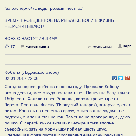
/во расперло/ /а ведь трезвый, честно./
ВРЕМЯ ПРОВЕДЕННОЕ НА РЫБАЛКЕ БОГИ В ЖИЗНЬ
НЕЗАСЧИТЫВАЮТ!
ВСЕХ С НАСТУПИВШИМ!!!
Нравится
карп
17
Комментарии (6)
пожаловаться
Кобона
(Ладожское озеро)
02.01.2017 22:06
Сегодня первая рыбалка в новом году. Приехали Кобону
около десяти, место куда поставить нет. Пошел на базу, там за
150р. есть. Ходили левее Зеленца, километра четыре от
берега. Поставил блесну (Пярнуский топорик), которую сделал
летом. Клевать на нее стало сразу,только вот не задача, не
подсечь, я и так и этак не как. Поменял на проверенную, дело
пошло. С первой лунки вытащил четыре штуки вполне
съедобных, зять на мормышку поймал шесть штук.
Следующая лунка пустая, просверлил еще одну, раскачал,