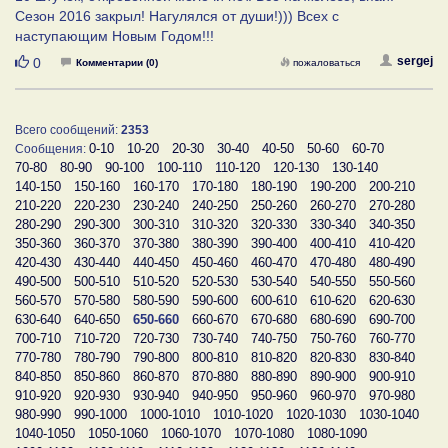
Сезон 2016 закрыл! Нагулялся от души!))) Всех с
наступающим Новым Годом!!!
Нравится
sergej
0
Комментарии (0)
пожаловаться
Всего сообщений:
2353
0-10
10-20
20-30
30-40
40-50
50-60
60-70
Сообщения:
70-80
80-90
90-100
100-110
110-120
120-130
130-140
140-150
150-160
160-170
170-180
180-190
190-200
200-210
210-220
220-230
230-240
240-250
250-260
260-270
270-280
280-290
290-300
300-310
310-320
320-330
330-340
340-350
350-360
360-370
370-380
380-390
390-400
400-410
410-420
420-430
430-440
440-450
450-460
460-470
470-480
480-490
490-500
500-510
510-520
520-530
530-540
540-550
550-560
560-570
570-580
580-590
590-600
600-610
610-620
620-630
630-640
640-650
650-660
660-670
670-680
680-690
690-700
700-710
710-720
720-730
730-740
740-750
750-760
760-770
770-780
780-790
790-800
800-810
810-820
820-830
830-840
840-850
850-860
860-870
870-880
880-890
890-900
900-910
910-920
920-930
930-940
940-950
950-960
960-970
970-980
980-990
990-1000
1000-1010
1010-1020
1020-1030
1030-1040
1040-1050
1050-1060
1060-1070
1070-1080
1080-1090