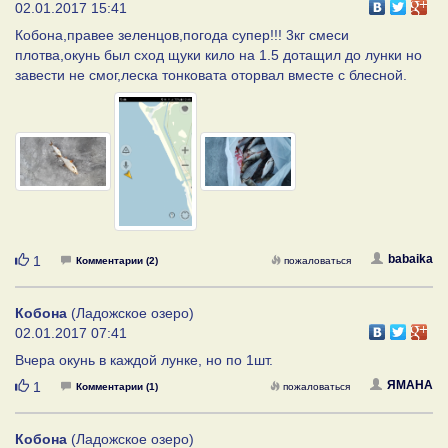
02.01.2017 15:41
Кобона,правее зеленцов,погода супер!!! 3кг смеси
плотва,окунь был сход щуки кило на 1.5 дотащил до лунки но
завести не смог,леска тонковата оторвал вместе с блесной.
Нравится
babaika
1
Комментарии (2)
пожаловаться
Кобона
(Ладожское озеро)
02.01.2017 07:41
Вчера окунь в каждой лунке, но по 1шт.
Нравится
ЯMAHA
1
Комментарии (1)
пожаловаться
Кобона
(Ладожское озеро)