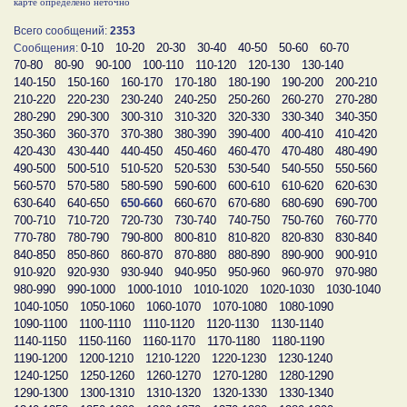
карте определено неточно
Всего сообщений:
2353
0-10
10-20
20-30
30-40
40-50
50-60
60-70
Сообщения:
70-80
80-90
90-100
100-110
110-120
120-130
130-140
140-150
150-160
160-170
170-180
180-190
190-200
200-210
210-220
220-230
230-240
240-250
250-260
260-270
270-280
280-290
290-300
300-310
310-320
320-330
330-340
340-350
350-360
360-370
370-380
380-390
390-400
400-410
410-420
420-430
430-440
440-450
450-460
460-470
470-480
480-490
490-500
500-510
510-520
520-530
530-540
540-550
550-560
560-570
570-580
580-590
590-600
600-610
610-620
620-630
630-640
640-650
650-660
660-670
670-680
680-690
690-700
700-710
710-720
720-730
730-740
740-750
750-760
760-770
770-780
780-790
790-800
800-810
810-820
820-830
830-840
840-850
850-860
860-870
870-880
880-890
890-900
900-910
910-920
920-930
930-940
940-950
950-960
960-970
970-980
980-990
990-1000
1000-1010
1010-1020
1020-1030
1030-1040
1040-1050
1050-1060
1060-1070
1070-1080
1080-1090
1090-1100
1100-1110
1110-1120
1120-1130
1130-1140
1140-1150
1150-1160
1160-1170
1170-1180
1180-1190
1190-1200
1200-1210
1210-1220
1220-1230
1230-1240
1240-1250
1250-1260
1260-1270
1270-1280
1280-1290
1290-1300
1300-1310
1310-1320
1320-1330
1330-1340