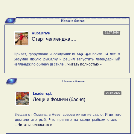
Новое в блогах
31.07.2026
RubaDrive
Старт челленджа….
Привет, форумчане и соклубник и! М� �е почти 14 лет, я
безумно люблю рыбалку и решил запустить легендарн ый
челлендж по обмену (в стиле ...
Читать полностью »
Новое в блогах
20.07.2026
Leader-spb
Лещи и Фомичи (басня)
Лещам от Фомича, в Неве, совсем житья не стало, И до того
достало это рыб, Что принято на сходе рыбьем стало –
...
Читать полностью »