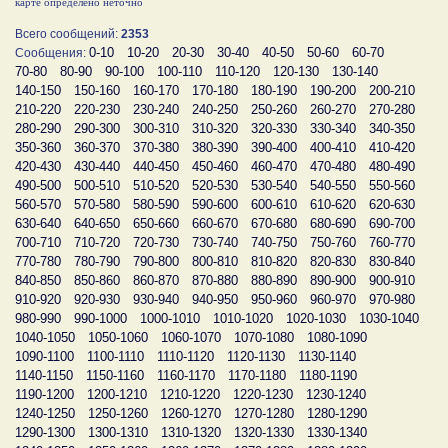
карте определено неточно
Всего сообщений:
2353
0-10
10-20
20-30
30-40
40-50
50-60
60-70
Сообщения:
70-80
80-90
90-100
100-110
110-120
120-130
130-140
140-150
150-160
160-170
170-180
180-190
190-200
200-210
210-220
220-230
230-240
240-250
250-260
260-270
270-280
280-290
290-300
300-310
310-320
320-330
330-340
340-350
350-360
360-370
370-380
380-390
390-400
400-410
410-420
420-430
430-440
440-450
450-460
460-470
470-480
480-490
490-500
500-510
510-520
520-530
530-540
540-550
550-560
560-570
570-580
580-590
590-600
600-610
610-620
620-630
630-640
640-650
650-660
660-670
670-680
680-690
690-700
700-710
710-720
720-730
730-740
740-750
750-760
760-770
770-780
780-790
790-800
800-810
810-820
820-830
830-840
840-850
850-860
860-870
870-880
880-890
890-900
900-910
910-920
920-930
930-940
940-950
950-960
960-970
970-980
980-990
990-1000
1000-1010
1010-1020
1020-1030
1030-1040
1040-1050
1050-1060
1060-1070
1070-1080
1080-1090
1090-1100
1100-1110
1110-1120
1120-1130
1130-1140
1140-1150
1150-1160
1160-1170
1170-1180
1180-1190
1190-1200
1200-1210
1210-1220
1220-1230
1230-1240
1240-1250
1250-1260
1260-1270
1270-1280
1280-1290
1290-1300
1300-1310
1310-1320
1320-1330
1330-1340