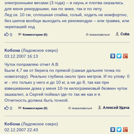
электронными весами (3 года) – и окунь и плотва оказались
для меня рекордными, как по зиме, так и по лету.
Лед ок. 10 см, сплошная спайка, голый, ходить не комфортно,
без шипов вообще выходить не рекомендую – или травма, или
черепаший ход.
Нравится
Cuba
0
Комментарии (0)
пожаловаться
Кобона
(Ладожское озеро)
03.12.2007 16:13
Чуток поправляю отчет А.В.
Были 4,7 км от берега по прямой (самая дальняя точка по
новигатору). Реально глубина около трех метров. И по улову: 0
кг - это только у него и до 10 кг, а не до 8, так как при
взвешивании дома у меня 10-ти килограммовый безмен чуток
зашкалил, а Сергей поймал где-то так же как и я.
Отчетность должна быть точной.
Нравится
Алексей Удача
0
Комментарии (0)
пожаловаться
Кобона
(Ладожское озеро)
02.12.2007 22:43