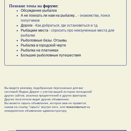
Похожие темы на
форуме:
Обсуждение рыбалок
А не поехать ли нам на рыбалку...
- знакомства, поиск
попутчиков
Дороги
- Как добраться, где остановиться и тд.
Рыбацкие места
- спросить про неизученные места для
рыбалки
Рыболовные базы. Отзывы.
Рыбалка в городской черте
Рыбалка на платниках
Большие рыболовные путешествия
Вы видите рекламу, подобранную персонально для вас
системой Яндекс.Директ с учетом вашей истории посещений
других сайтов, анализа предпочтений и других факторов.
Другие посетители видят другие объявления.
Вы можете скрыть объявление, которое вам не нравится,
нажав на ссылку "скрыть" внутри него, или
пожаловаться
на
некорректное объявление администратору.