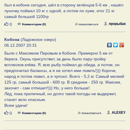
был в кобоне сегодня, шёл в сторону зелёнцов 5-6 км , нашёл
луночку поймал 10 кг с одной, а потом по хуже, итог 21 кг
самый большой 1100гр
Нравится
прорыбак
0
Комментарии (0)
пожаловаться
Кобона
(Ладожское озеро)
06.12.2007 20:31
Были с Максимом Перовым в Кобоне. Примерно 5 км от
берега. Окунь присутствет, за день было пару-тройку
всплесков клёва. Я, всю рыбу поймал до обеда, а потом, он
предпочитал балансы, а я не хотел ими ловить!))) Короче,
народ и потом ловил, а я чупсил. Всего - 5,2 кг. Самый мелкий
125 гр, самый большой - 600 гр. В среднем - 250 гр. Максим,
захочет - сам отпишет!))) Но, у него больше!
Лёд, пока приличный, но долго такой погоды не выдержит,
станет зело опасным.
Всем удачи!
Нравится
ALEXEY
0
Комментарии (0)
пожаловаться