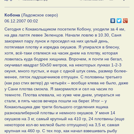
Кобона
(Ладожское озеро)
06.12.2007 00:02
Сегодня с Кокакольщиком посетили Кобону, уходили за 4 км,
на два лаптя левее Зеленцов. Начали ловлю в 10.30, Саня
закормил пару лунок и просидел на них целый день,
потягивая плотву и изредка окушков. Я упирался в блесну,
хотя, всё-таки отвлекся на часик днем на плотву, которая
ловилась куда бодрее хищника. Впрочем, я почти не бегал,
окучивал квадрат 50х50 метров, на некоторых лунках 1-2-3
окуня, много пустых, и еще с одной штук семь, размер более-
менее, пяток ладошечников отпущен. С половины третьего
(как раз стих ветер) до четырёх – вообще клева не было, даже
у Сани плотва смокла. Я закормился и сел на часик по
темноте. Плотва клевала, но хуже чем днем, упираться не
стали, в пять часов вечера пошли на берег. Итог – у
Кокакольщика две трети большого отделения ящика
разнокалиберной плотвы и немного окушков. У меня 14
окушков на 3 кг, самый крупный на 410 гр, 24 плотвины (еще
некоторое кол-во мелкой было отпущено) на 3,5 кг, самая
крупная на 460 гр. С тех пор, как начал взвешивать рыбу