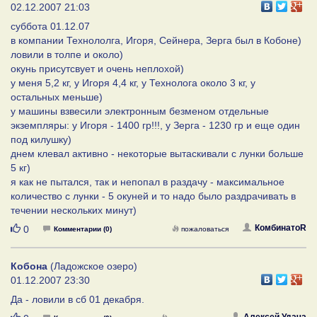
02.12.2007 21:03
суббота 01.12.07
в компании Технололга, Игоря, Сейнера, Зерга был в Кобоне)
ловили в толпе и около)
окунь присутсвует и очень неплохой)
у меня 5,2 кг, у Игоря 4,4 кг, у Технолога около 3 кг, у
остальных меньше)
у машины взвесили электронным безменом отдельные
экземпляры: у Игоря - 1400 гр!!!, у Зерга - 1230 гр и еще один
под килушку)
днем клевал активно - некоторые вытаскивали с лунки больше
5 кг)
я как не пытался, так и непопал в раздачу - максимальное
количество с лунки - 5 окуней и то надо было раздрачивать в
течении нескольких минут)
Нравится
КомбинатоR
0
Комментарии (0)
пожаловаться
Кобона
(Ладожское озеро)
01.12.2007 23:30
Да - ловили в сб 01 декабря.
Алексей Удача