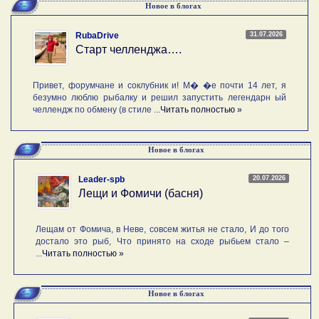
Новое в блогах
31.07.2026
RubaDrive
Старт челленджа….
Привет, форумчане и соклубник и! М� �е почти 14 лет, я
безумно люблю рыбалку и решил запустить легендарн ый
челлендж по обмену (в стиле ...
Читать полностью »
Новое в блогах
20.07.2026
Leader-spb
Лещи и Фомичи (басня)
Лещам от Фомича, в Неве, совсем житья не стало, И до того
достало это рыб, Что принято на сходе рыбьем стало –
...
Читать полностью »
Новое в блогах