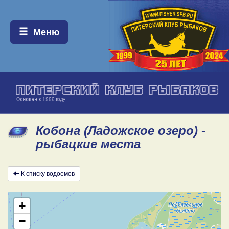
Меню:
Меню
Кобона (Ладожское озеро) -
рыбацкие места
К списку водоемов
+
−