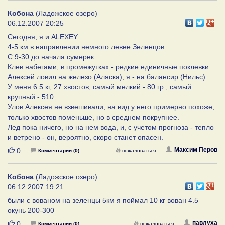
Кобона
(Ладожское озеро)
06.12.2007 20:25
Сегодня, я и ALEXEY.
4-5 км в направлении немного левее Зеленцов.
С 9-30 до начала сумерек.
Клев набегами, в промежутках - редкие единичные поклевки.
Алексей ловил на железо (Aляска), я - на балансир (Нильс).
У меня 6.5 кг, 27 хвостов, самый мелкий - 80 гр., самый
крупный - 510.
Улов Алексея не взвешивали, на вид у него примерно похоже,
только хвостов поменьше, но в среднем покрупнее.
Лед пока ничего, но на нем вода, и, с учетом прогноза - тепло
и ветрено - он, вероятно, скоро станет опасен.
Нравится
Максим Перов
0
Комментарии (0)
пожаловаться
Кобона
(Ладожское озеро)
06.12.2007 19:21
были с вованом на зеленцы 5км я поймал 10 кг вован 4.5
окунь 200-300
Нравится
павлуха
0
Комментарии (0)
пожаловаться