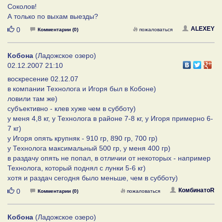
Соколов!
А только по выхам выезды?
Нравится
ALEXEY
0
Комментарии (0)
пожаловаться
Кобона
(Ладожское озеро)
02.12.2007 21:10
воскресение 02.12.07
в компании Технолога и Игоря был в Кобоне)
ловили там же)
субъективно - клев хуже чем в субботу)
у меня 4,8 кг, у Технолога в районе 7-8 кг, у Игоря примерно 6-
7 кг)
у Игоря опять крупняк - 910 гр, 890 гр, 700 гр)
у Технолога максимальный 500 гр, у меня 400 гр)
в раздачу опять не попал, в отличии от некоторых - например
Технолога, который поднял с лунки 5-6 кг)
хотя и раздач сегодня было меньше, чем в субботу)
Нравится
КомбинатоR
0
Комментарии (0)
пожаловаться
Кобона
(Ладожское озеро)