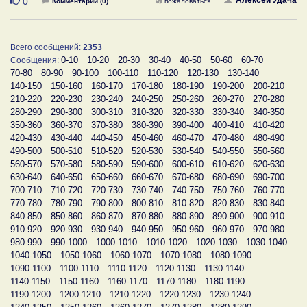
Нравится
0
Комментарии (0)
пожаловаться
Всего сообщений:
2353
0-10
10-20
20-30
30-40
40-50
50-60
60-70
Сообщения:
70-80
80-90
90-100
100-110
110-120
120-130
130-140
140-150
150-160
160-170
170-180
180-190
190-200
200-210
210-220
220-230
230-240
240-250
250-260
260-270
270-280
280-290
290-300
300-310
310-320
320-330
330-340
340-350
350-360
360-370
370-380
380-390
390-400
400-410
410-420
420-430
430-440
440-450
450-460
460-470
470-480
480-490
490-500
500-510
510-520
520-530
530-540
540-550
550-560
560-570
570-580
580-590
590-600
600-610
610-620
620-630
630-640
640-650
650-660
660-670
670-680
680-690
690-700
700-710
710-720
720-730
730-740
740-750
750-760
760-770
770-780
780-790
790-800
800-810
810-820
820-830
830-840
840-850
850-860
860-870
870-880
880-890
890-900
900-910
910-920
920-930
930-940
940-950
950-960
960-970
970-980
980-990
990-1000
1000-1010
1010-1020
1020-1030
1030-1040
1040-1050
1050-1060
1060-1070
1070-1080
1080-1090
1090-1100
1100-1110
1110-1120
1120-1130
1130-1140
1140-1150
1150-1160
1160-1170
1170-1180
1180-1190
1190-1200
1200-1210
1210-1220
1220-1230
1230-1240