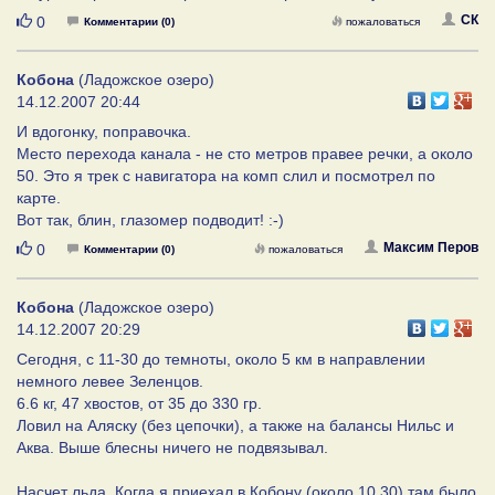
Нравится
СК
0
Комментарии (0)
пожаловаться
Кобона
(Ладожское озеро)
14.12.2007 20:44
И вдогонку, поправочка.
Место перехода канала - не сто метров правее речки, а около
50. Это я трек с навигатора на комп слил и посмотрел по
карте.
Вот так, блин, глазомер подводит! :-)
Нравится
Максим Перов
0
Комментарии (0)
пожаловаться
Кобона
(Ладожское озеро)
14.12.2007 20:29
Сегодня, с 11-30 до темноты, около 5 км в направлении
немного левее Зеленцов.
6.6 кг, 47 хвостов, от 35 до 330 гр.
Ловил на Аляску (без цепочки), а также на балансы Нильс и
Аква. Выше блесны ничего не подвязывал.
Насчет льда. Когда я приехал в Кобону (около 10.30) там было