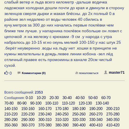
слабый ветер и льда всего километр -дальше водичка
ладожская холодная.дошли почти до края и двинули в сторону
зеленцов сверля дырки и макая блёсны. до 2х полный 0.в
районе зел недалеко от воды человек 40 сбились в
кучу.метров за 300 до них начались первые поклёвки чем
ближе тем лучше. у напарника поклёвок побольше он ловил с
цепочкой .я на железку с крюками -9 см .у народа с утра
набралось до 10-15 кг.но окунь мелкий 100-150.у нас штук 25
.берёт неуверенно .воды на льду нет .кошки в принципе не
нужны желательны в дождь.левее линии кобона -зел лёд
отличный.правее есть промоиины.в канале 20см чистый
сухой.
Нравится
master71
0
Комментарии (0)
пожаловаться
Всего сообщений:
2353
0-10
10-20
20-30
30-40
40-50
50-60
60-70
Сообщения:
70-80
80-90
90-100
100-110
110-120
120-130
130-140
140-150
150-160
160-170
170-180
180-190
190-200
200-210
210-220
220-230
230-240
240-250
250-260
260-270
270-280
280-290
290-300
300-310
310-320
320-330
330-340
340-350
350-360
360-370
370-380
380-390
390-400
400-410
410-420