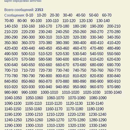
карте определено неточно
Всего сообщений:
2353
0-10
10-20
20-30
30-40
40-50
50-60
60-70
Сообщения:
70-80
80-90
90-100
100-110
110-120
120-130
130-140
140-150
150-160
160-170
170-180
180-190
190-200
200-210
210-220
220-230
230-240
240-250
250-260
260-270
270-280
280-290
290-300
300-310
310-320
320-330
330-340
340-350
350-360
360-370
370-380
380-390
390-400
400-410
410-420
420-430
430-440
440-450
450-460
460-470
470-480
480-490
490-500
500-510
510-520
520-530
530-540
540-550
550-560
560-570
570-580
580-590
590-600
600-610
610-620
620-630
630-640
640-650
650-660
660-670
670-680
680-690
690-700
700-710
710-720
720-730
730-740
740-750
750-760
760-770
770-780
780-790
790-800
800-810
810-820
820-830
830-840
840-850
850-860
860-870
870-880
880-890
890-900
900-910
910-920
920-930
930-940
940-950
950-960
960-970
970-980
980-990
990-1000
1000-1010
1010-1020
1020-1030
1030-1040
1040-1050
1050-1060
1060-1070
1070-1080
1080-1090
1090-1100
1100-1110
1110-1120
1120-1130
1130-1140
1140-1150
1150-1160
1160-1170
1170-1180
1180-1190
1190-1200
1200-1210
1210-1220
1220-1230
1230-1240
1240-1250
1250-1260
1260-1270
1270-1280
1280-1290
1290-1300
1300-1310
1310-1320
1320-1330
1330-1340