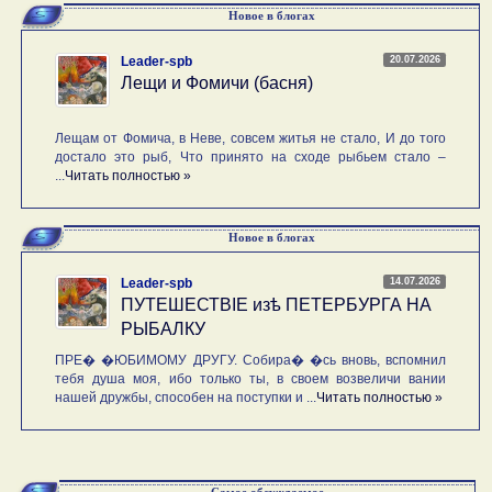
Новое в блогах
20.07.2026
Leader-spb
Лещи и Фомичи (басня)
Лещам от Фомича, в Неве, совсем житья не стало, И до того
достало это рыб, Что принято на сходе рыбьем стало –
...
Читать полностью »
Новое в блогах
14.07.2026
Leader-spb
ПУТЕШЕСТВIE изѣ ПЕТЕРБУРГА НА
РЫБАЛКУ
ПРЕ� �ЮБИМОМУ ДРУГУ. Собира� �сь вновь, вспомнил
тебя душа моя, ибо только ты, в своем возвеличи вании
нашей дружбы, способен на поступки и ...
Читать полностью »
Самое обсуждаемое