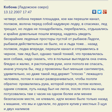
Кобона
(Ладожское озеро)
13.12.2007 17:47
четверг, кобона первая площадка, кое как перешли канал,
ползком, волоча перед собой надувную лодку, в спасиках, лед
трещал, но лодка не понадобилась, перебрались, отдышались
и крайне довольные пошли вперед, надеясь увидеть
бескрайние ледяные просторы пустой от рыбаков Ладоги,
рыбаков действительно не было, но и льда тоже... назад
ползком, лодка впереди, перешли канал и отправились в
черное, там лед был, однако такой тонкий, что провалилась
моя собака, надо сказать, что в полынье выглядела она очень
бледно и жалко, я растопырив руки, ноги пополз ее спасать,
иначе утонула бы, лед у промоины был меньше сантиметра,
удивительно, но даже такой лед держит "плоско " лежащего
человека, потом я начал разворачиваться, чтобы ползти
обратно: провалилась рука, которой оперся, потом колено,
одним словом, путь назад был не легок, после этого мы еще
потусовались там с часик на одном более или менее
безопасном месте, не клевало, идти можно было только назад
к машине, что мы и сделали, по дороге купив у местных 3 щук
и двух налимов