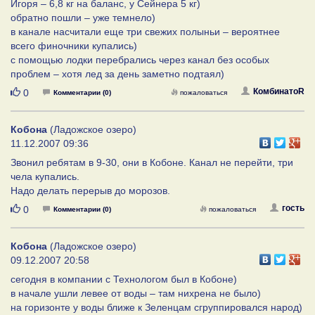
Игоря – 6,8 кг на баланс, у Сейнера 5 кг)
обратно пошли – уже темнело)
в канале насчитали еще три свежих полыньи – вероятнее
всего финочники купались)
с помощью лодки перебрались через канал без особых
проблем – хотя лед за день заметно подтаял)
Нравится
КомбинатоR
0
Комментарии (0)
пожаловаться
Кобона
(Ладожское озеро)
11.12.2007 09:36
Звонил ребятам в 9-30, они в Кобоне. Канал не перейти, три
чела купались.
Надо делать перерыв до морозов.
Нравится
гость
0
Комментарии (0)
пожаловаться
Кобона
(Ладожское озеро)
09.12.2007 20:58
сегодня в компании с Технологом был в Кобоне)
в начале ушли левее от воды – там нихрена не было)
на горизонте у воды ближе к Зеленцам сгруппировался народ)