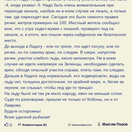
-4, когда уезжал -5. Надо быть очень внимательным при
переходе канала, наобум ни в коем случае не лезьть, а только
там, где переходят все. Сегодня это было немного правее
речки, метров примерно на 100. Местный житель сообщил
мне, что с утра ходил мужик с пешней, проверял лед на
канале, и, в итоге, все пошли через найденное им безопасное
место.
До выхода в Ладогу - или по тропе, что идет посуху, или по
речке, но по самому краю, по следам. В озере, напротив
речки, участок слабого льда, около километра. Ни в коем
случае не идите напрямую на Зеленцы, необходимо сделать
крюк, обходя опасный участок справа, опять-таки, по следам.
Дальше в Ладоге лед нормальный, его подморозило, воды на
льду нет, толщина достаточная, по крайней мере, я, бегая за
окунем, не слышал, чтобы лед где-то трещал.
На льду было не так уж мало народу, явно не меньше сотни.
Судя по разговорам, пришли не только от Кобоны, но и от
Лаврово.
Будьте осторожны!
Всем удачной рыбалки!
Нравится
Максим Перов
0
Комментарии (0)
пожаловаться