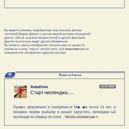
Вы видите рекламу, подобранную персонально для вас
системой Яндекс.Директ с учетом вашей истории посещений
других сайтов, анализа предпочтений и других факторов.
Другие посетители видят другие объявления.
Вы можете скрыть объявление, которое вам не нравится,
нажав на ссылку "скрыть" внутри него, или
пожаловаться
на
некорректное объявление администратору.
Новое в блогах
31.07.2026
RubaDrive
Старт челленджа….
Привет, форумчане и соклубник и! М� �е почти 14 лет, я
безумно люблю рыбалку и решил запустить легендарн ый
челлендж по обмену (в стиле ...
Читать полностью »