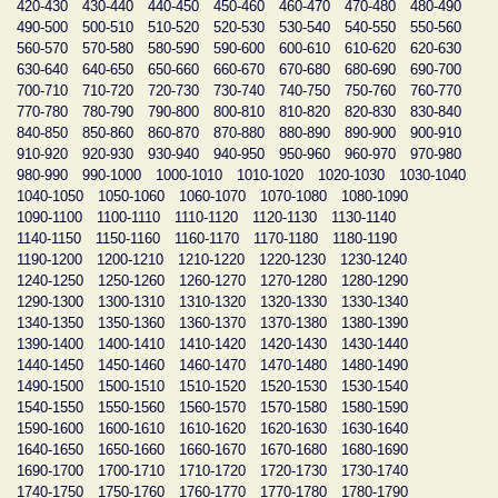
420-430
430-440
440-450
450-460
460-470
470-480
480-490
490-500
500-510
510-520
520-530
530-540
540-550
550-560
560-570
570-580
580-590
590-600
600-610
610-620
620-630
630-640
640-650
650-660
660-670
670-680
680-690
690-700
700-710
710-720
720-730
730-740
740-750
750-760
760-770
770-780
780-790
790-800
800-810
810-820
820-830
830-840
840-850
850-860
860-870
870-880
880-890
890-900
900-910
910-920
920-930
930-940
940-950
950-960
960-970
970-980
980-990
990-1000
1000-1010
1010-1020
1020-1030
1030-1040
1040-1050
1050-1060
1060-1070
1070-1080
1080-1090
1090-1100
1100-1110
1110-1120
1120-1130
1130-1140
1140-1150
1150-1160
1160-1170
1170-1180
1180-1190
1190-1200
1200-1210
1210-1220
1220-1230
1230-1240
1240-1250
1250-1260
1260-1270
1270-1280
1280-1290
1290-1300
1300-1310
1310-1320
1320-1330
1330-1340
1340-1350
1350-1360
1360-1370
1370-1380
1380-1390
1390-1400
1400-1410
1410-1420
1420-1430
1430-1440
1440-1450
1450-1460
1460-1470
1470-1480
1480-1490
1490-1500
1500-1510
1510-1520
1520-1530
1530-1540
1540-1550
1550-1560
1560-1570
1570-1580
1580-1590
1590-1600
1600-1610
1610-1620
1620-1630
1630-1640
1640-1650
1650-1660
1660-1670
1670-1680
1680-1690
1690-1700
1700-1710
1710-1720
1720-1730
1730-1740
1740-1750
1750-1760
1760-1770
1770-1780
1780-1790