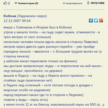
Нравится
петр гава
0
Комментарии (0)
пожаловаться
Кобона
(Ладожское озеро)
12.12.2007 09:54
вчера с Сейнером и Игорем был в Кобоне)
утром у канала толпа – на льду сидит мужик, отжимается - в
трех метрах от него полынья)
несколько человек пошли вдоль канала в сторону Лаврово)
метров через двести один рискнул перейти – уже пройдя
середину канала – ввалился – с большим трудом вылез на ту
сторону канала)
у кабонки канал переезжли только на финках)
мы достали захваченную лодку – и переползли на ней канал -
лед трещал, прогибался, но держал)
вышли в Ладогу – на льду у берега много промоин – на
спайках льда практически нет)
в Ладоге лед отличный – хотя теплая погода и дождик с
моросью особо не радовали)
народ перешел канал где-то в стороне к Леднево)
ловили у воды – окунь есть)
у меня почти 11 кг на блесну, максимальный окунь на 550 гр., у