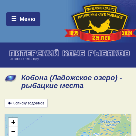
Меню:
Меню
Кобона (Ладожское озеро) -
рыбацкие места
К списку водоемов
+
−