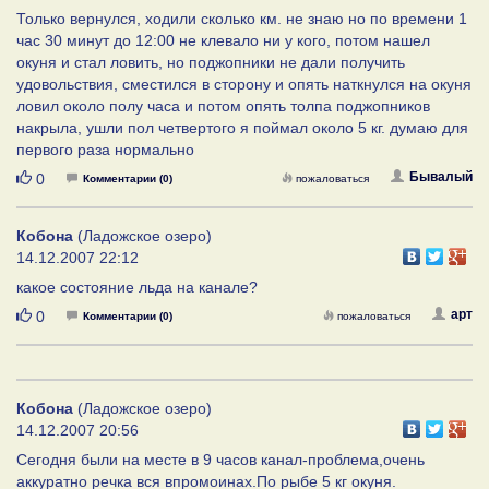
Только вернулся, ходили сколько км. не знаю но по времени 1
час 30 минут до 12:00 не клевало ни у кого, потом нашел
окуня и стал ловить, но поджопники не дали получить
удовольствия, сместился в сторону и опять наткнулся на окуня
ловил около полу часа и потом опять толпа поджопников
накрыла, ушли пол четвертого я поймал около 5 кг. думаю для
первого раза нормально
Нравится
Бывалый
0
Комментарии (0)
пожаловаться
Кобона
(Ладожское озеро)
14.12.2007 22:12
какое состояние льда на канале?
Нравится
арт
0
Комментарии (0)
пожаловаться
Кобона
(Ладожское озеро)
14.12.2007 20:56
Сегодня были на месте в 9 часов канал-проблема,очень
аккуратно речка вся впромоинах.По рыбе 5 кг окуня.