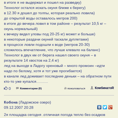
в итоге я не выдержал и пошел на разведку)
Технолог остался искать окуня ближе к берегу)
в 12.30 я дошел до толпы, которая реально ловила)
до открытой воды оставалось метров 200)
в итоге до вечера ловил в том районе – результат 10,5 кг –
окунь нормальный)
к вечеру видел уловы под 20-25 кг) может и больше)
в некоторые раздачи окуней таскали дуплетами)
в процессе ловли подошли к воде (метров 20-30)
сложилось впечатление, что лучше клевало на баланс)
Технолог в двух км от берега нашел своего окуня – в
результате 14 хвостов на 2,4 кг)
лед на выходе в Ладогу хреновый – много промоин –идти
надо по белому, хотя и тот уже прогибается)
в канале лед доживает последние деньки – на обратном пути
кто-то уже купался...........
Нравится
КомбинатоR
0
Комментарии (0)
пожаловаться
Кобона
(Ладожское озеро)
09.12.2007 20:28
2я площадка сегодня .отличная погода тепло без осадков