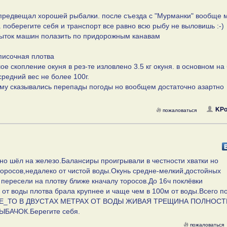
 предвещал хорошей рыбалки. после съезда с "Мурманки" вообще м
. поберегите себя и транспорт все равно всю рыбу не выловишь :-)
опыток машин полазить по придорожным канавам
писочная плотва
 скопление окуня в рез-те изловлено 3.5 кг окуня. в основном на
редний вес не более 100г.
мому сказывались перепады погоды но вообщем достаточно азартно
KPo
пожаловаться
вно шёл на железо.Балансиры проигрывали в честности хватки но
торосов,недалеко от чистой воды.Окунь средне-мелкий,достойных
пересели на плотву ближе кначалу торосов.До 16ч поклёвки
 от воды плотва брала крупнее и чаще чем в 100м от воды.Всего 
Е ГДЕ_ТО В ДВУСТАХ МЕТРАХ ОТ ВОДЫ ЖИВАЯ ТРЕЩИНА ПОЛНОС
БАЧОК.Берегите себя.
пожаловаться