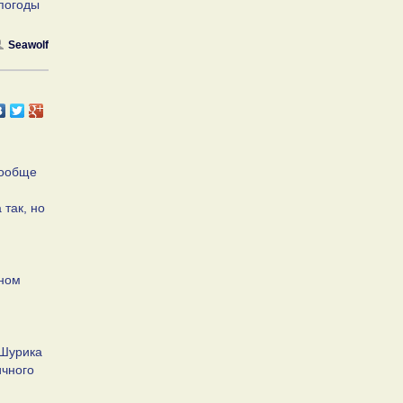
 погоды
Seawolf
вообще
так, но
вном
 Шурика
ичного