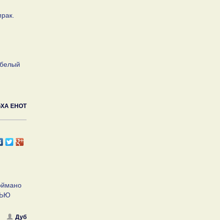
рак.
 белый
XA EHOT
поймано
ТЬЮ
Дуб