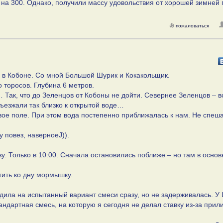
м на 300. Однако, получили массу удовольствия от хорошей зимней
пожаловаться
а в Кобоне. Со мной Большой Шурик и Кокакольщик.
 торосов. Глубина 6 метров.
… Так, что до Зеленцов от Кобоны не дойти. Севернее Зеленцов – 
ъезжали так близко к открытой воде…
е поле. При этом вода постепенно приближалась к нам. Не спеша 
 повез, наверноеJ)).
у. Только в 10:00. Сначала остановились поближе – но там в осно
тить ко дну мормышку.
дила на испытанный вариант смеси сразу, но не задерживалась. У
ндартная смесь, на которую я сегодня не делал ставку из-за прил