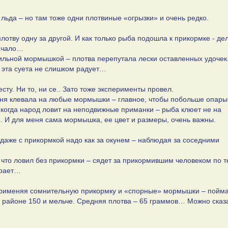
 льда – но там тоже одни плотвиные «огрызки» и очень редко.
лотву одну за другой. И как только рыба подошла к прикормке - де
начало…
авильной мормышкой – плотва перепутала лески оставленных удочек.
 эта суета не слишком радует…
ту. Ни то, ни се.. Зато тоже эксперименты провел.
дня клевала на любые мормышки – главное, чтобы побольше опар
о когда народ ловит на неподвижные приманки – рыба клюет не на
. И для меня сама мормышка, ее цвет и размеры, очень важны.
й даже с прикормкой надо как за окунем – наблюдая за соседними
 что ловил без прикормки – сядет за прикормившим человеком по 
ирает…
 применяя сомнительную прикормку и «спорные» мормышки – пойма
в районе 150 и мельче. Средняя плотва – 65 граммов… Можно сказа