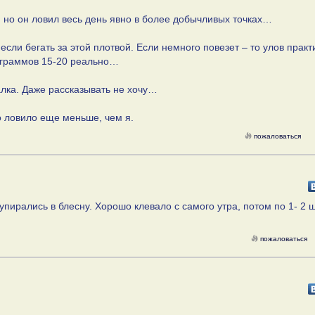
г, но он ловил весь день явно в более добычливых точках…
если бегать за этой плотвой. Если немного повезет – то улов практ
ограммов 15-20 реально…
алка. Даже рассказывать не хочу…
во ловило еще меньше, чем я.
пожаловаться
пирались в блесну. Хорошо клевало с самого утра, потом по 1- 2 ш
пожаловаться