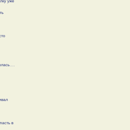
лку уже
ть
сто
лялась….
ивал
пасть в