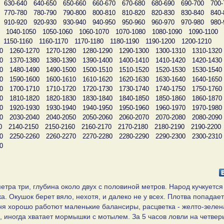
630-640
640-650
650-660
660-670
670-680
680-690
690-700
700-
770-780
780-790
790-800
800-810
810-820
820-830
830-840
840-
910-920
920-930
930-940
940-950
950-960
960-970
970-980
980-
1040-1050
1050-1060
1060-1070
1070-1080
1080-1090
1090-1100
1150-1160
1160-1170
1170-1180
1180-1190
1190-1200
1200-1210
0
1260-1270
1270-1280
1280-1290
1290-1300
1300-1310
1310-1320
0
1370-1380
1380-1390
1390-1400
1400-1410
1410-1420
1420-1430
0
1480-1490
1490-1500
1500-1510
1510-1520
1520-1530
1530-1540
0
1590-1600
1600-1610
1610-1620
1620-1630
1630-1640
1640-1650
0
1700-1710
1710-1720
1720-1730
1730-1740
1740-1750
1750-1760
0
1810-1820
1820-1830
1830-1840
1840-1850
1850-1860
1860-1870
0
1920-1930
1930-1940
1940-1950
1950-1960
1960-1970
1970-1980
0
2030-2040
2040-2050
2050-2060
2060-2070
2070-2080
2080-2090
0
2140-2150
2150-2160
2160-2170
2170-2180
2180-2190
2190-2200
0
2250-2260
2260-2270
2270-2280
2280-2290
2290-2300
2300-2310
0
етра три, глубина около двух с половиной метров. Народ кучкуется
а. Окушок берет вяло, нехотя, и далеко не у всех. Плотва попадае
уня хорошо работют маленькие балансиры, расцветка - желто-зелен
 иногда хватает мормышки с мотылем. За 5 часов ловли на четвер