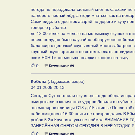
погода не порадовала-сильный снег пока ехали не
на дороге чистый лёд, а люди мчаться как на пожар
Сами видели с десяток аварий по дороге и кучу п
теперь о рыбалке:
до 12:00 голяк на железо на мормышку окушок и пи
после полудня было случайно обнаружено небольшое
балансир с цепочкой окунь вялый много забагрено с
крупный окунь притих и не хотел клевать по-види
всем НХНЧ и по меньше сладких конфет на льду.
Нравится
0
Комментарии (0)
Кобона
(Ладожское озеро)
04.01.2005 20:13
Сегодня.Сутра гоняли окуня,где-то до обеда испра
выигрывали в количестве ударов.Ловили в глубине 
экземпляров единицы.С13 до15затишье.После трёх 
набегами,после16.30 почти не прекращались.В 50м
рыбов 5.2кг.Крупняка увы не поймал.ВНИМАНИ
ЗАНЕСЁННАЯ СНЕГОМ.СЕГОДНЯ В НЕЁ УГОДИЛ РЫ
Нравится
0
Комментарии (0)