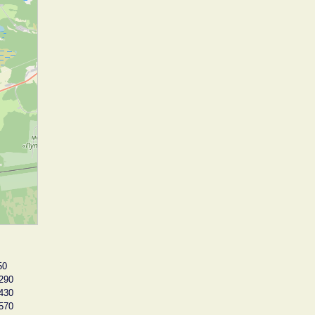
50
290
430
570