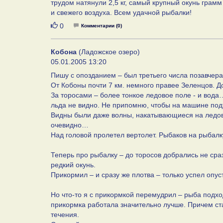
трудом натянули 2,5 кг, самый крупный окунь грам
и свежего воздуха. Всем удачной рыбалки!
Нравится
0
Комментарии (0)
Кобона
(Ладожское озеро)
05.01.2005 13:20
Пишу с опозданием – был третьего числа позавчер
От Кобоны почти 7 км. немного правее Зеленцов. До
За торосами – более тонкое ледовое поле - и вода
льда не видно. Не припомню, чтобы на машине под
Видны были даже волны, накатывающиеся на ледово
очевидно…
Над головой пролетел вертолет. Рыбаков на рыбалку
Теперь про рыбалку – до торосов добрались не сраз
редкий окунь.
Прикормил – и сразу же плотва – только успел опус
Но что-то я с прикормкой перемудрил – рыба подхо
прикормка работала значительно лучше. Причем ста
течения.