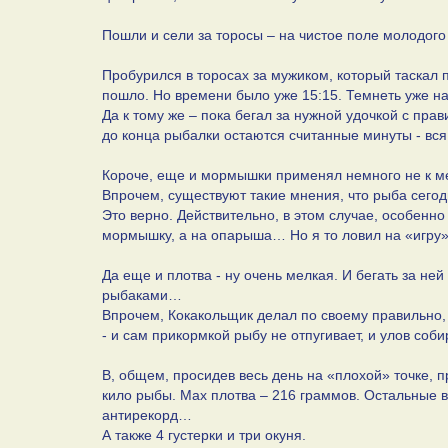
Пошли и сели за торосы – на чистое поле молодого
Пробурился в торосах за мужиком, который таскал п
пошло. Но времени было уже 15:15. Темнеть уже 
Да к тому же – пока бегал за нужной удочкой с пр
до конца рыбалки остаются считанные минуты - вся
Короче, еще и мормышки применял немного не к мес
Впрочем, существуют такие мнения, что рыба сего
Это верно. Действительно, в этом случае, особенн
мормышку, а на опарыша… Но я то ловил на «игру»
Да еще и плотва - ну очень мелкая. И бегать за не
рыбаками…
Впрочем, Кокакольщик делал по своему правильно,
- и сам прикормкой рыбу не отпугивает, и улов соб
В, общем, просидев весь день на «плохой» точке,
кило рыбы. Мах плотва – 216 граммов. Остальные 
антирекорд…
А также 4 густерки и три окуня.