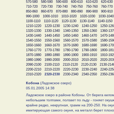
570-580
580-590
590-600
600-610
610-620
620-630
710-720
720-730
730-740
740-750
750-760
760-770
850-860
860-870
870-880
880-890
890-900
900-910
990-1000
1000-1010
1010-1020
1020-1030
1030-1040
1100-1110
1110-1120
1120-1130
1130-1140
1140-1150
1210-1220
1220-1230
1230-1240
1240-1250
1250-126
1320-1330
1330-1340
1340-1350
1350-1360
1360-137
1430-1440
1440-1450
1450-1460
1460-1470
1470-148
1540-1550
1550-1560
1560-1570
1570-1580
1580-159
1650-1660
1660-1670
1670-1680
1680-1690
1690-170
1760-1770
1770-1780
1780-1790
1790-1800
1800-181
1870-1880
1880-1890
1890-1900
1900-1910
1910-192
1980-1990
1990-2000
2000-2010
2010-2020
2020-203
2090-2100
2100-2110
2110-2120
2120-2130
2130-214
2200-2210
2210-2220
2220-2230
2230-2240
2240-225
2310-2320
2320-2330
2330-2340
2340-2350
2350-236
Кобона
(Ладожское озеро)
05.01.2005 14:38
Ладожское озеро в районе Кобоны. От берега килом
небольшим толпами, ползает по льду - гоняет окушк
крайне редко, некрупная, грамм на 200-250. На ок
имитирующая самого окуня, на металл берет плохо,