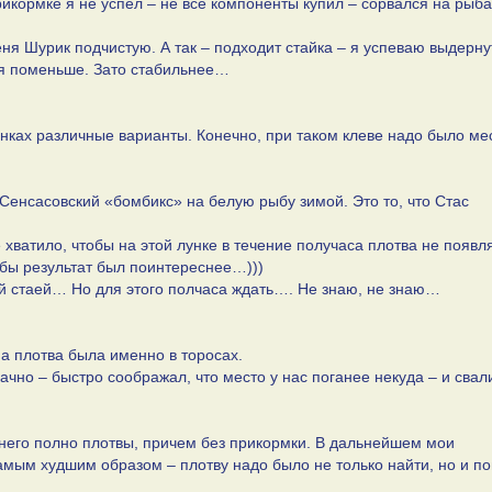
рикормке я не успел – не все компоненты купил – сорвался на рыба
ня Шурик подчистую. А так – подходит стайка – я успеваю выдерну
емя поменьше. Зато стабильнее…
нках различные варианты. Конечно, при таком клеве надо было ме
Сенсасовский «бомбикс» на белую рыбу зимой. Это то, что Стас
 хватило, чтобы на этой лунке в течение получаса плотва не появ
обы результат был поинтереснее…)))
ой стаей… Но для этого полчаса ждать…. Не знаю, не знаю…
 а плотва была именно в торосах.
чно – быстро соображал, что место у нас поганее некуда – и свал
 него полно плотвы, причем без прикормки. В дальнейшем мои
мым худшим образом – плотву надо было не только найти, но и по