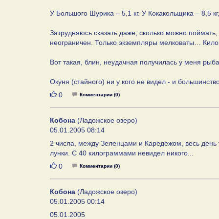
У Большого Шурика – 5,1 кг. У Кокакольщика – 8,5 к
Затрудняюсь сказать даже, сколько можно поймать, 
неограничен. Только экземпляры мелковаты… Кил
Вот такая, блин, неудачная получилась у меня рыб
Окуня (стайного) ни у кого не видел - и большинст
Нравится
0
Комментарии (0)
Кобона
(Ладожское озеро)
05.01.2005 08:14
2 числа, между Зеленцами и Каредежом, весь день у
лунки. С 40 килограммами невидел никого...
Нравится
0
Комментарии (0)
Кобона
(Ладожское озеро)
05.01.2005 00:14
05.01.2005