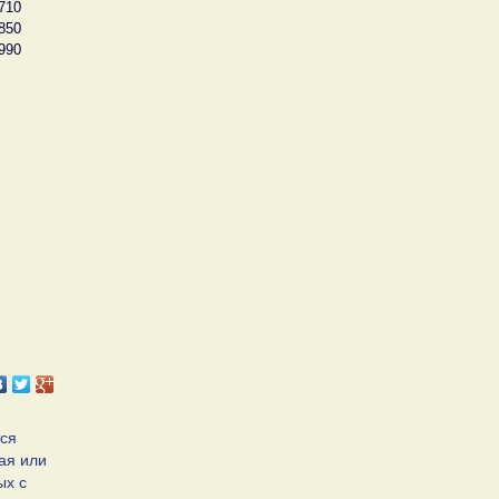
710
850
990
тся
ая или
ых с