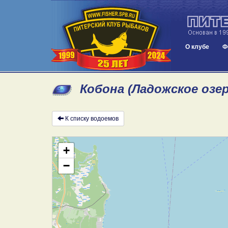
О клубе
Ф
Кобона (Ладожское озе
К списку водоемов
+
−