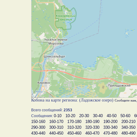
Кобона на карте региона: (Ладожское озеро)
Сообщите нам
Всего сообщений:
2353
0-10
10-20
20-30
30-40
40-50
50-60
6
Сообщения:
150-160
160-170
170-180
180-190
190-200
200-210
290-300
300-310
310-320
320-330
330-340
340-350
430-440
440-450
450-460
460-470
470-480
480-490