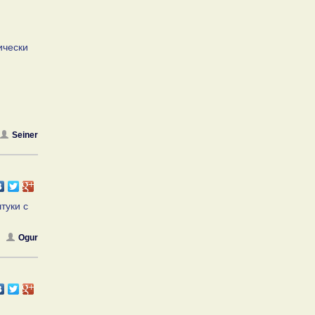
ически
Seiner
туки с
Ogur