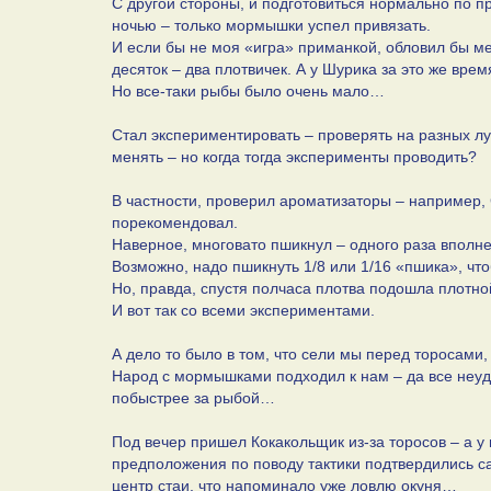
С другой стороны, и подготовиться нормально по п
ночью – только мормышки успел привязать.
И если бы не моя «игра» приманкой, обловил бы ме
десяток – два плотвичек. А у Шурика за это же вр
Но все-таки рыбы было очень мало…
Стал экспериментировать – проверять на разных лу
менять – но когда тогда эксперименты проводить?
В частности, проверил ароматизаторы – например, 
порекомендовал.
Наверное, многовато пшикнул – одного раза вполне
Возможно, надо пшикнуть 1/8 или 1/16 «пшика», чт
Но, правда, спустя полчаса плотва подошла плотн
И вот так со всеми экспериментами.
А дело то было в том, что сели мы перед торосами,
Народ с мормышками подходил к нам – да все неуда
побыстрее за рыбой…
Под вечер пришел Кокакольщик из-за торосов – а у
предположения по поводу тактики подтвердились са
центр стаи, что напоминало уже ловлю окуня…