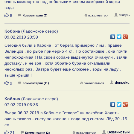
очень комфортно под небольшим слоем замёрзшей корки
вода.
Нравится
якорь
6
Комментарии (5)
пожаловаться
Кобона
(Ладожское озеро)
09.02.2019 20:59
Сегодня были в Кабоне , от берега примерно 7 км , правее
Зеленцов , по рыбе примерно 4 кг . По обстановке , она почти
непроходимая ! На своей собаке выдвинутся очканули , взяли
доставку , и не зря , хотя обратно бурана откапывали
несколько раз . Завтра будет еще сложнее , воды на льду ,
выше крыши !
Нравится
donpekc
9
Комментарии (11)
пожаловаться
Кобона
(Ладожское озеро)
07.02.2019 06:36
Вчера 06.02.2019 в Кобоне в "створе" ни поклёвки.Ходить
очень тяжело - снегу по колено + вода под снегом. Лёд 30 -15
см...
Нравится
Вованистый
21
Комментарии (2)
пожаловаться