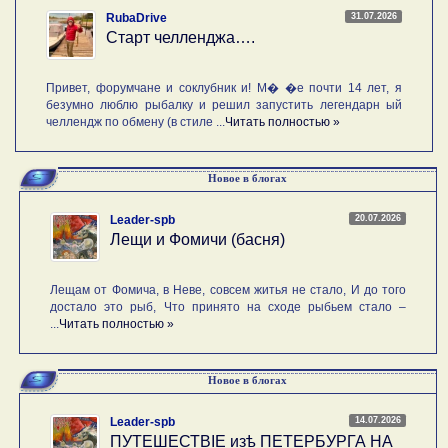
31.07.2026
RubaDrive
Старт челленджа….
Привет, форумчане и соклубник и! М� �е почти 14 лет, я
безумно люблю рыбалку и решил запустить легендарн ый
челлендж по обмену (в стиле ...
Читать полностью »
Новое в блогах
20.07.2026
Leader-spb
Лещи и Фомичи (басня)
Лещам от Фомича, в Неве, совсем житья не стало, И до того
достало это рыб, Что принято на сходе рыбьем стало –
...
Читать полностью »
Новое в блогах
14.07.2026
Leader-spb
ПУТЕШЕСТВIE изѣ ПЕТЕРБУРГА НА