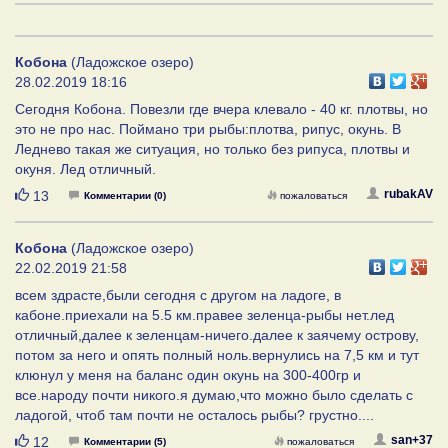
Кобона
(Ладожское озеро)
28.02.2019 18:16
Сегодня Кобона. Повезли где вчера клевало - 40 кг. плотвы, но
это не про нас. Поймано три рыбы:плотва, рипус, окунь. В
Леднево такая же ситуация, но только без рипуса, плотвы и
окуня. Лед отличный.
Нравится
rubakAV
13
Комментарии (0)
пожаловаться
Кобона
(Ладожское озеро)
22.02.2019 21:58
всем здрасте,были сегодня с другом на ладоге, в
кабоне.приехали на 5.5 км.правее зеленца-рыбы нет.лед
отличный,далее к зеленцам-ничего.далее к заячему острову,
потом за него и опять полный ноль.вернулись на 7,5 км и тут
клюнул у меня на баланс один окунь на 300-400гр и
все.народу почти никого.я думаю,что можно было сделать с
ладогой, чтоб там почти не осталось рыбы? грустно....
Нравится
san+37
12
Комментарии (5)
пожаловаться