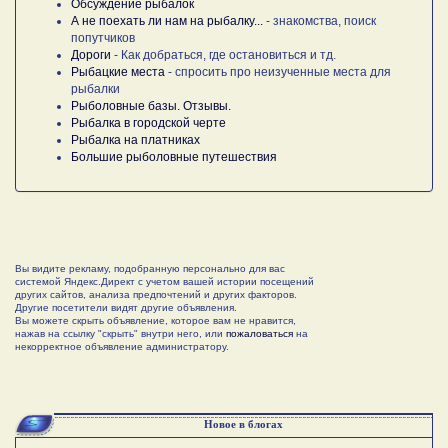
Обсуждение рыбалок
А не поехать ли нам на рыбалку...
- знакомства, поиск
попутчиков
Дороги
- Как добраться, где остановиться и тд.
Рыбацкие места
- спросить про неизученные места для
рыбалки
Рыболовные базы. Отзывы.
Рыбалка в городской черте
Рыбалка на платниках
Большие рыболовные путешествия
Вы видите рекламу, подобранную персонально для вас
системой Яндекс.Директ с учетом вашей истории посещений
других сайтов, анализа предпочтений и других факторов.
Другие посетители видят другие объявления.
Вы можете скрыть объявление, которое вам не нравится,
нажав на ссылку "скрыть" внутри него, или
пожаловаться
на
некорректное объявление администратору.
Новое в блогах