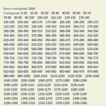
Всего сообщений:
2353
0-10
10-20
20-30
30-40
40-50
50-60
60-70
Сообщения:
70-80
80-90
90-100
100-110
110-120
120-130
130-140
140-150
150-160
160-170
170-180
180-190
190-200
200-210
210-220
220-230
230-240
240-250
250-260
260-270
270-280
280-290
290-300
300-310
310-320
320-330
330-340
340-350
350-360
360-370
370-380
380-390
390-400
400-410
410-420
420-430
430-440
440-450
450-460
460-470
470-480
480-490
490-500
500-510
510-520
520-530
530-540
540-550
550-560
560-570
570-580
580-590
590-600
600-610
610-620
620-630
630-640
640-650
650-660
660-670
670-680
680-690
690-700
700-710
710-720
720-730
730-740
740-750
750-760
760-770
770-780
780-790
790-800
800-810
810-820
820-830
830-840
840-850
850-860
860-870
870-880
880-890
890-900
900-910
910-920
920-930
930-940
940-950
950-960
960-970
970-980
980-990
990-1000
1000-1010
1010-1020
1020-1030
1030-1040
1040-1050
1050-1060
1060-1070
1070-1080
1080-1090
1090-1100
1100-1110
1110-1120
1120-1130
1130-1140
1140-1150
1150-1160
1160-1170
1170-1180
1180-1190
1190-1200
1200-1210
1210-1220
1220-1230
1230-1240
1240-1250
1250-1260
1260-1270
1270-1280
1280-1290
1290-1300
1300-1310
1310-1320
1320-1330
1330-1340