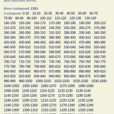
карте определено неточно
Всего сообщений:
2353
0-10
10-20
20-30
30-40
40-50
50-60
60-70
Сообщения:
70-80
80-90
90-100
100-110
110-120
120-130
130-140
140-150
150-160
160-170
170-180
180-190
190-200
200-210
210-220
220-230
230-240
240-250
250-260
260-270
270-280
280-290
290-300
300-310
310-320
320-330
330-340
340-350
350-360
360-370
370-380
380-390
390-400
400-410
410-420
420-430
430-440
440-450
450-460
460-470
470-480
480-490
490-500
500-510
510-520
520-530
530-540
540-550
550-560
560-570
570-580
580-590
590-600
600-610
610-620
620-630
630-640
640-650
650-660
660-670
670-680
680-690
690-700
700-710
710-720
720-730
730-740
740-750
750-760
760-770
770-780
780-790
790-800
800-810
810-820
820-830
830-840
840-850
850-860
860-870
870-880
880-890
890-900
900-910
910-920
920-930
930-940
940-950
950-960
960-970
970-980
980-990
990-1000
1000-1010
1010-1020
1020-1030
1030-1040
1040-1050
1050-1060
1060-1070
1070-1080
1080-1090
1090-1100
1100-1110
1110-1120
1120-1130
1130-1140
1140-1150
1150-1160
1160-1170
1170-1180
1180-1190
1190-1200
1200-1210
1210-1220
1220-1230
1230-1240
1240-1250
1250-1260
1260-1270
1270-1280
1280-1290
1290-1300
1300-1310
1310-1320
1320-1330
1330-1340