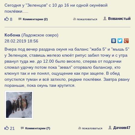
Сегодня у "Зеленцов" с 10 до 16 ни одной окунёвой
поклёвки.....
Нравится
Вованистый
8
Комментарии (2)
пожаловаться
Кобона
(Ладожское озеро)
28.02.2019 18:56
Вчера под вечер раздача окуня на баланс "жаба 5" и "мышь 5"
у Зеленцов, ставишь железо клюёт рипус забил точку и с утра
рванул туда же. до 12.00 было весело, сперва от подсечки
сломал удочку потом пока "зевал" оторвало балансир, кто
клюнул так и не понял, ощущение как при зацепе. В обед
опустился туман и всё затихло, редкие поклёвки. Завтра рвану
пораньше, пока окунь там крутится.
Нравится
Дачник47
21
Комментарии (7)
пожаловаться