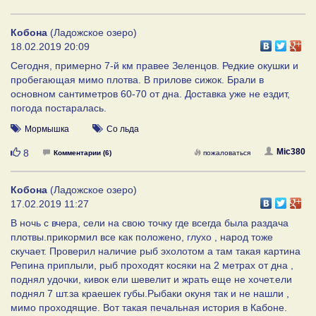
Кобона
(Ладожское озеро)
18.02.2019 20:09
Сегодня, примерно 7-й км правее Зеленцов. Редкие окушки и
пробегающая мимо плотва. В прилове сижок. Брали в
основном сантиметров 60-70 от дна. Доставка уже не ездит,
погода постаралась.
Мормышка
Со льда
Нравится
Mic380
8
Комментарии (6)
пожаловаться
Кобона
(Ладожское озеро)
17.02.2019 11:27
В ночь с вчера, сели на свою точку где всегда была раздача
плотвы.прикормил все как положено, глухо , народ тоже
скучает. Проверил наличие рыб эхолотом а там такая картина
Репина приплыли, рыб проходят косяки на 2 метрах от дна ,
поднял удочки, кивок ели шевелит и жрать еще не хочет.ели
поднял 7 шт.за краешек губы.Рыбаки окуня так и не нашли ,
мимо проходящие. Вот такая печальная история в Кабоне.