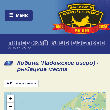
Меню:
Меню
Кобона (Ладожское озеро) -
рыбацкие места
К списку водоемов
+
−