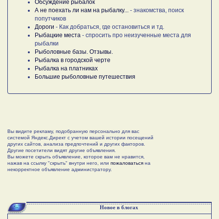
Обсуждение рыбалок
А не поехать ли нам на рыбалку...
- знакомства, поиск
попутчиков
Дороги
- Как добраться, где остановиться и тд.
Рыбацкие места
- спросить про неизученные места для
рыбалки
Рыболовные базы. Отзывы.
Рыбалка в городской черте
Рыбалка на платниках
Большие рыболовные путешествия
Вы видите рекламу, подобранную персонально для вас
системой Яндекс.Директ с учетом вашей истории посещений
других сайтов, анализа предпочтений и других факторов.
Другие посетители видят другие объявления.
Вы можете скрыть объявление, которое вам не нравится,
нажав на ссылку "скрыть" внутри него, или
пожаловаться
на
некорректное объявление администратору.
Новое в блогах