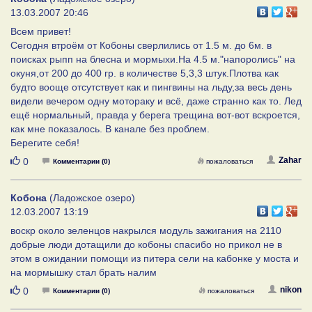
13.03.2007 20:46
Всем привет!
Сегодня втроём от Кобоны сверлились от 1.5 м. до 6м. в
поисках рыпп на блесна и мормыхи.На 4.5 м."напоролись" на
окуня,от 200 до 400 гр. в количестве 5,3,3 штук.Плотва как
будто вооще отсутствует как и пингвины на льду,за весь день
видели вечером одну мотораку и всё, даже странно как то. Лед
ещё нормальный, правда у берега трещина вот-вот вскроется,
как мне показалось. В канале без проблем.
Берегите себя!
Нравится
Zahar
0
Комментарии (0)
пожаловаться
Кобона
(Ладожское озеро)
12.03.2007 13:19
воскр около зеленцов накрылся модуль зажигания на 2110
добрые люди дотащили до кобоны спасибо но прикол не в
этом в ожидании помощи из питера сели на кабонке у моста и
на мормышку стал брать налим
Нравится
nikon
0
Комментарии (0)
пожаловаться