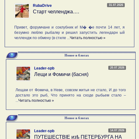
31.07.2026
RubaDrive
Старт челленджа….
Привет, форумчане и соклубник и! М� �е почти 14 лет, я
безумно люблю рыбалку и решил запустить легендарн ый
челлендж по обмену (в стиле ...
Читать полностью »
Новое в блогах
20.07.2026
Leader-spb
Лещи и Фомичи (басня)
Лещам от Фомича, в Неве, совсем житья не стало, И до того
достало это рыб, Что принято на сходе рыбьем стало –
...
Читать полностью »
Новое в блогах
14.07.2026
Leader-spb
ПУТЕШЕСТВIE изѣ ПЕТЕРБУРГА НА