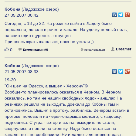
Кобона
(Ладожское озеро)
27.05.2007 00:42
Сегодня, с 18 до 22. На резинке выйти в Ладогу было
нереально, ловили в речке и канале. На удочку полный ноль,
на спин один щуренок - отпущен.
Пришлось жрать шашлыки, пока не устали ;)
Нравится
Dreamer
0
Комментарии (0)
пожаловаться
Кобона
(Ладожское озеро)
21.05.2007 08:33
19-20
"Он шел на Одессу, а вышел к Херсону"©
Вообще-то планировалось оказаться в Черном. В Черном
оказались, но там не нашли свободных лодок - аншлаг. На
резинках решили не выходить, доехали до Кобоны там и
остановились. Вышил в протоку, разбились. Вечером встали в
протоке, половили на червя-опарыша мелкого, с ладошку,
подлещика. С утра - ветер и волна, выходить не стали,
свернулись и пошли на стоянку. Надо было остаться на
канале, но - не сообразили. Ну и ладно, для первого раза -