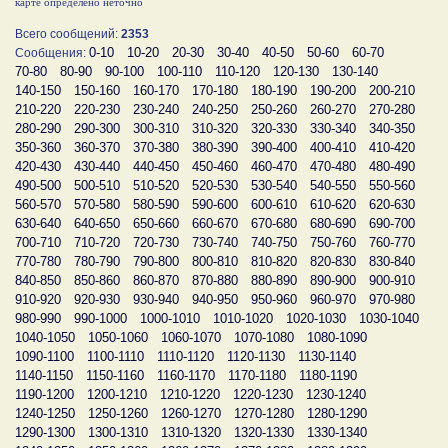
карте определено неточно
Всего сообщений:
2353
0-10
10-20
20-30
30-40
40-50
50-60
60-70
Сообщения:
70-80
80-90
90-100
100-110
110-120
120-130
130-140
140-150
150-160
160-170
170-180
180-190
190-200
200-210
210-220
220-230
230-240
240-250
250-260
260-270
270-280
280-290
290-300
300-310
310-320
320-330
330-340
340-350
350-360
360-370
370-380
380-390
390-400
400-410
410-420
420-430
430-440
440-450
450-460
460-470
470-480
480-490
490-500
500-510
510-520
520-530
530-540
540-550
550-560
560-570
570-580
580-590
590-600
600-610
610-620
620-630
630-640
640-650
650-660
660-670
670-680
680-690
690-700
700-710
710-720
720-730
730-740
740-750
750-760
760-770
770-780
780-790
790-800
800-810
810-820
820-830
830-840
840-850
850-860
860-870
870-880
880-890
890-900
900-910
910-920
920-930
930-940
940-950
950-960
960-970
970-980
980-990
990-1000
1000-1010
1010-1020
1020-1030
1030-1040
1040-1050
1050-1060
1060-1070
1070-1080
1080-1090
1090-1100
1100-1110
1110-1120
1120-1130
1130-1140
1140-1150
1150-1160
1160-1170
1170-1180
1180-1190
1190-1200
1200-1210
1210-1220
1220-1230
1230-1240
1240-1250
1250-1260
1260-1270
1270-1280
1280-1290
1290-1300
1300-1310
1310-1320
1320-1330
1330-1340