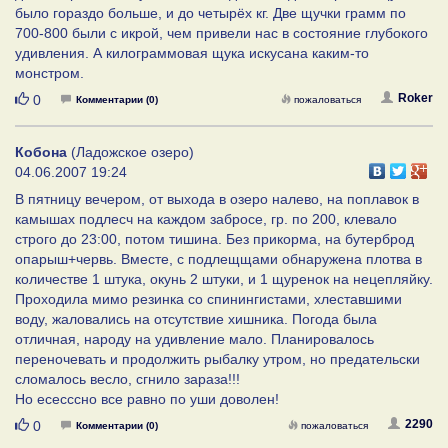
было гораздо больше, и до четырёх кг. Две щучки грамм по
700-800 были с икрой, чем привели нас в состояние глубокого
удивления. А килограммовая щука искусана каким-то
монстром.
Нравится
Roker
0
Комментарии (0)
пожаловаться
Кобона
(Ладожское озеро)
04.06.2007 19:24
В пятницу вечером, от выхода в озеро налево, на поплавок в
камышах подлесч на каждом забросе, гр. по 200, клевало
строго до 23:00, потом тишина. Без прикорма, на бутерброд
опарыш+червь. Вместе, с подлещщами обнаружена плотва в
количестве 1 штука, окунь 2 штуки, и 1 щуренок на нецепляйку.
Проходила мимо резинка со спинингистами, хлеставшими
воду, жаловались на отсутствие хишника. Погода была
отличная, народу на удивление мало. Планировалось
переночевать и продолжить рыбалку утром, но предательски
сломалось весло, сгнило зараза!!!
Но есесссно все равно по уши доволен!
Нравится
2290
0
Комментарии (0)
пожаловаться