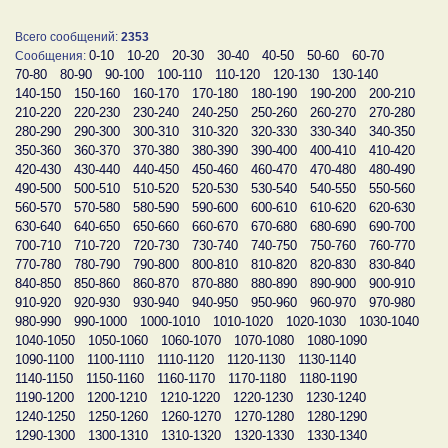
Всего сообщений:
2353
0-10
10-20
20-30
30-40
40-50
50-60
60-70
Сообщения:
70-80
80-90
90-100
100-110
110-120
120-130
130-140
140-150
150-160
160-170
170-180
180-190
190-200
200-210
210-220
220-230
230-240
240-250
250-260
260-270
270-280
280-290
290-300
300-310
310-320
320-330
330-340
340-350
350-360
360-370
370-380
380-390
390-400
400-410
410-420
420-430
430-440
440-450
450-460
460-470
470-480
480-490
490-500
500-510
510-520
520-530
530-540
540-550
550-560
560-570
570-580
580-590
590-600
600-610
610-620
620-630
630-640
640-650
650-660
660-670
670-680
680-690
690-700
700-710
710-720
720-730
730-740
740-750
750-760
760-770
770-780
780-790
790-800
800-810
810-820
820-830
830-840
840-850
850-860
860-870
870-880
880-890
890-900
900-910
910-920
920-930
930-940
940-950
950-960
960-970
970-980
980-990
990-1000
1000-1010
1010-1020
1020-1030
1030-1040
1040-1050
1050-1060
1060-1070
1070-1080
1080-1090
1090-1100
1100-1110
1110-1120
1120-1130
1130-1140
1140-1150
1150-1160
1160-1170
1170-1180
1180-1190
1190-1200
1200-1210
1210-1220
1220-1230
1230-1240
1240-1250
1250-1260
1260-1270
1270-1280
1280-1290
1290-1300
1300-1310
1310-1320
1320-1330
1330-1340