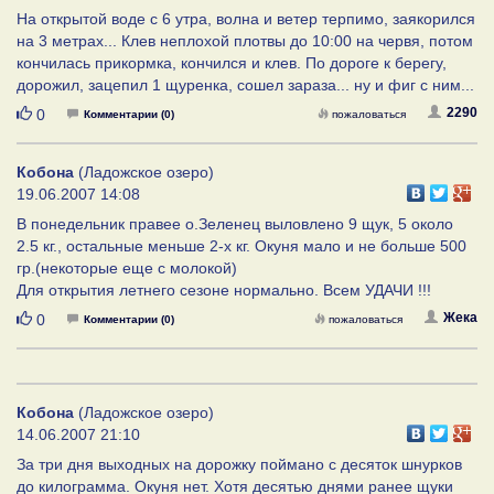
На открытой воде с 6 утра, волна и ветер терпимо, заякорился
на 3 метрах... Клев неплохой плотвы до 10:00 на червя, потом
кончилась прикормка, кончился и клев. По дороге к берегу,
дорожил, зацепил 1 щуренка, сошел зараза... ну и фиг с ним...
Нравится
2290
0
Комментарии (0)
пожаловаться
Кобона
(Ладожское озеро)
19.06.2007 14:08
В понедельник правее о.Зеленец выловлено 9 щук, 5 около
2.5 кг., остальные меньше 2-х кг. Окуня мало и не больше 500
гр.(некоторые еще с молокой)
Для открытия летнего сезоне нормально. Всем УДАЧИ !!!
Нравится
Жека
0
Комментарии (0)
пожаловаться
Кобона
(Ладожское озеро)
14.06.2007 21:10
За три дня выходных на дорожку поймано с десяток шнурков
до килограмма. Окуня нет. Хотя десятью днями ранее щуки