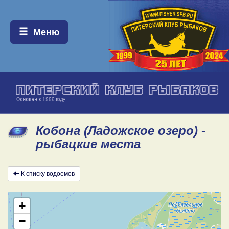
Меню:
Меню
Кобона (Ладожское озеро) -
рыбацкие места
К списку водоемов
+
−