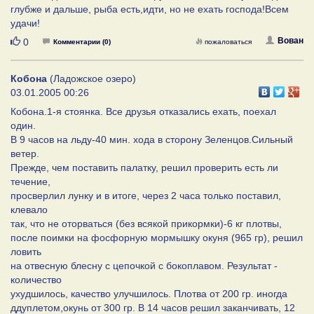
глубже и дальше, рыба есть,идти, но не ехать господа!Всем
удачи!
Нравится
Вован
0
Комментарии (0)
пожаловаться
Кобона
(Ладожское озеро)
03.01.2005 00:26
Кобона.1-я стоянка. Все друзья отказались ехать, поехал
один.
В 9 часов на льду-40 мин. хода в сторону Зеленцов.Сильный
ветер.
Прежде, чем поставить палатку, решил проверить есть ли
течение,
просверлил лунку и в итоге, через 2 часа только поставил,
клевало
так, что не оторваться (без всякой прикормки)-6 кг плотвы,
после поимки на фосфорную мормышку окуня (965 гр), решил
ловить
на отвесную блесну с цепочкой с бокоплавом. Результат -
количество
ухудшилось, качество улучшилось. Плотва от 200 гр. иногда
ддуплетом,окунь от 300 гр. В 14 часов решил заканчивать, 12