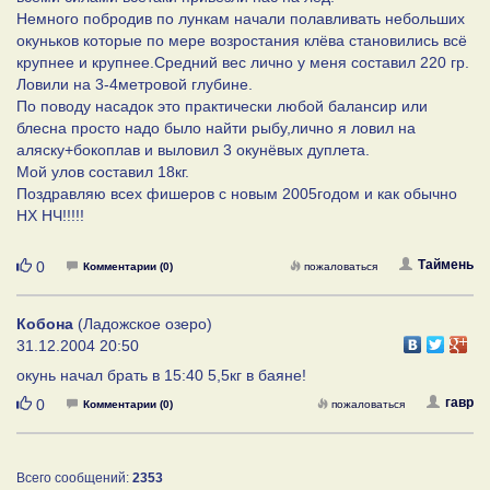
Немного побродив по лункам начали полавливать небольших
окуньков которые по мере возростания клёва становились всё
крупнее и крупнее.Средний вес лично у меня составил 220 гр.
Ловили на 3-4метровой глубине.
По поводу насадок это практически любой балансир или
блесна просто надо было найти рыбу,лично я ловил на
аляску+бокоплав и выловил 3 окунёвых дуплета.
Мой улов составил 18кг.
Поздравляю всех фишеров с новым 2005годом и как обычно
НХ НЧ!!!!!
Нравится
Таймень
0
Комментарии (0)
пожаловаться
Кобона
(Ладожское озеро)
31.12.2004 20:50
окунь начал брать в 15:40 5,5кг в баяне!
Нравится
гавр
0
Комментарии (0)
пожаловаться
Всего сообщений:
2353