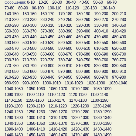
0-10
10-20
20-30
30-40
40-50
50-60
60-70
Сообщения:
70-80
80-90
90-100
100-110
110-120
120-130
130-140
140-150
150-160
160-170
170-180
180-190
190-200
200-210
210-220
220-230
230-240
240-250
250-260
260-270
270-280
280-290
290-300
300-310
310-320
320-330
330-340
340-350
350-360
360-370
370-380
380-390
390-400
400-410
410-420
420-430
430-440
440-450
450-460
460-470
470-480
480-490
490-500
500-510
510-520
520-530
530-540
540-550
550-560
560-570
570-580
580-590
590-600
600-610
610-620
620-630
630-640
640-650
650-660
660-670
670-680
680-690
690-700
700-710
710-720
720-730
730-740
740-750
750-760
760-770
770-780
780-790
790-800
800-810
810-820
820-830
830-840
840-850
850-860
860-870
870-880
880-890
890-900
900-910
910-920
920-930
930-940
940-950
950-960
960-970
970-980
980-990
990-1000
1000-1010
1010-1020
1020-1030
1030-1040
1040-1050
1050-1060
1060-1070
1070-1080
1080-1090
1090-1100
1100-1110
1110-1120
1120-1130
1130-1140
1140-1150
1150-1160
1160-1170
1170-1180
1180-1190
1190-1200
1200-1210
1210-1220
1220-1230
1230-1240
1240-1250
1250-1260
1260-1270
1270-1280
1280-1290
1290-1300
1300-1310
1310-1320
1320-1330
1330-1340
1340-1350
1350-1360
1360-1370
1370-1380
1380-1390
1390-1400
1400-1410
1410-1420
1420-1430
1430-1440
1440-1450
1450-1460
1460-1470
1470-1480
1480-1490