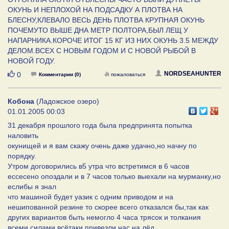
ОКУНЬ И НЕПЛОХОЙ НА ПОДСАДКУ А ПЛОТВА НА
БЛЕСНУ,КЛЕВАЛО ВЕСЬ ДЕНЬ ПЛОТВА КРУПНАЯ ОКУНЬ
ПОЧЕМУТО ВЫШЕ ДНА МЕТР ПОЛТОРА,БЫЛ ЛЕЩ У
НАПАРНИКА.КОРОЧЕ ИТОГ 15 КГ ИЗ НИХ ОКУНЬ 3.5 МЕЖДУ
ДЕЛОМ.ВСЕХ С НОВЫМ ГОДОМ И С НОВОЙ РЫБОЙ В
НОВОЙ ГОДУ.
Нравится
NORDSEAHUNTER
0
Комментарии (0)
пожаловаться
Кобона
(Ладожское озеро)
01.01.2005 00:03
31 декабря прошлого года была предпринята попытка
наловить
окунищей и я вам скажу очень даже удачно,но начну по
порядку.
Утром договорились в5 утра что встретимся в 6 часов
ессесено опоздали и в 7 часов только выехали на мурманку,но
еслибы я знал
что машиной будет уазик с одним приводом и на
нешипованной резине то скорее всего отказался бы,так как
других вариантов быть немогло 4 часа трясок и толкания
всеми силами всётаки привезли нас на лёд.