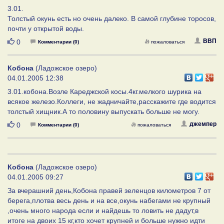
3.01.
Толстый окунь есть но очень далеко. В самой глубине торосов,
почти у открытой воды.
Нравится
ВВП
0
Комментарии (0)
пожаловаться
Кобона
(Ладожское озеро)
04.01.2005 12:38
3.01.кобона.Возле Кареджской косы.4кг.мелкого шурика на
всякое железо.Коллеги, не жадничайте,расскажите где водится
толстый хищник.А то половину выпускать больше не могу.
Нравится
джемпер
0
Комментарии (0)
пожаловаться
Кобона
(Ладожское озеро)
04.01.2005 09:27
За вчерашний день,Кобона правей зеленцов километров 7 от
берега,плотва весь день и на все,окунь набегами не крупный
,очень много народа если и найдешь то ловить не дадут,в
итоге на двоих 15 кг,кто хочет крупней и больше нужно идти