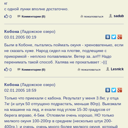
кг
с одной лунки вполне достаточно.
Нравится
sadub
0
Комментарии (0)
пожаловаться
Кобона
(Ладожское озеро)
03.01.2005 00:19
Были в Кобоне, пытались поймать окуня - хреноватенько, если
не сказать хуже. Народ сидел на плотве, подлещике с
прикормкой - неплохо полавливали. Ветер за..ал!!! Надо
перенимать такой способ. Халява не прокатывает :-(((
Нравится
Lesnick
0
Комментарии (0)
пожаловаться
Кобона
(Ладожское озеро)
02.01.2005 18:59
Только что приехали с кабона. Результат у меня 3.8кг, у отца
7кг (и штук 50 отпущено подрастать, меньше 80гр). Выезжали
на машине на лед, и ехали под углом 15-30 градусов от
берега вправо, 4-5км. Отловили очень хорошо, НО только
мелкого окуня 100-200гр в среднем (несколько штук 200-
400гр.); и очень, очень много более мелкого окуня, который