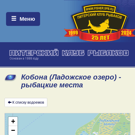
Меню:
Меню
Кобона (Ладожское озеро) -
рыбацкие места
К списку водоемов
+
−