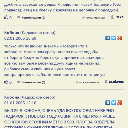
долбит, а засекается редко. Я ловил на чистый балансир (без
подвеса), отец на блесну с крючком на цепочке с подсадкой.
Нравится
Леха
0
Комментарии (0)
пожаловаться
Кобона
(Ладожское озеро)
02.01.2005 16:59
только что позвонил знакомый говорит что в
кабоне за магазином сразу налево в часе ходьбы
от берега безумно берет окунь приличных размеров
все кто там был наловили,другу ящика не хватило.
рыбачок смени свой ник он уже занят
завтра приеду с рыбалки если сил хватит то отпишусь
Нравится
рыбачок
0
Комментарии (0)
пожаловаться
Кобона
(Ладожское озеро)
01.01.2005 12:16
БЫЛ 29 В КОБОНЕ, ОЧЕНЬ УДАЧНО ПОЛОВИЛ НАВЕРНО
ПОДАРОК К НОВОМУ ГОДУ.ЛОВИЛ НА 6 МЕТРАХ ПРАВЕЕ
ОСНОВНОЙ СТОЯНКИ МЕТРОВ 500. ПЛОТВА ОЗВЕРЕЛА
ОТГОНЯЛА ОКУНЯ ОТБЛЕСНЫ ЧАСТО БЫЛИ ДУПЛЕТЫ