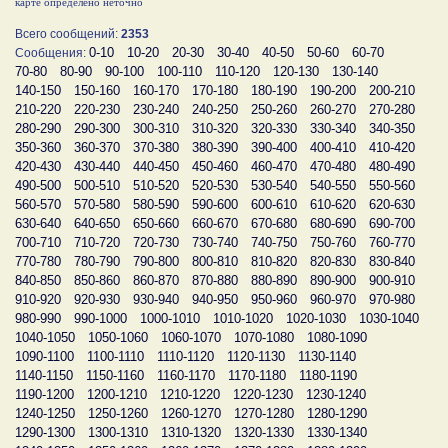
карте определено неточно
Всего сообщений:
2353
0-10
10-20
20-30
30-40
40-50
50-60
60-70
Сообщения:
70-80
80-90
90-100
100-110
110-120
120-130
130-140
140-150
150-160
160-170
170-180
180-190
190-200
200-210
210-220
220-230
230-240
240-250
250-260
260-270
270-280
280-290
290-300
300-310
310-320
320-330
330-340
340-350
350-360
360-370
370-380
380-390
390-400
400-410
410-420
420-430
430-440
440-450
450-460
460-470
470-480
480-490
490-500
500-510
510-520
520-530
530-540
540-550
550-560
560-570
570-580
580-590
590-600
600-610
610-620
620-630
630-640
640-650
650-660
660-670
670-680
680-690
690-700
700-710
710-720
720-730
730-740
740-750
750-760
760-770
770-780
780-790
790-800
800-810
810-820
820-830
830-840
840-850
850-860
860-870
870-880
880-890
890-900
900-910
910-920
920-930
930-940
940-950
950-960
960-970
970-980
980-990
990-1000
1000-1010
1010-1020
1020-1030
1030-1040
1040-1050
1050-1060
1060-1070
1070-1080
1080-1090
1090-1100
1100-1110
1110-1120
1120-1130
1130-1140
1140-1150
1150-1160
1160-1170
1170-1180
1180-1190
1190-1200
1200-1210
1210-1220
1220-1230
1230-1240
1240-1250
1250-1260
1260-1270
1270-1280
1280-1290
1290-1300
1300-1310
1310-1320
1320-1330
1330-1340