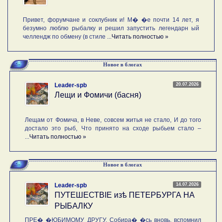
Привет, форумчане и соклубник и! М� �е почти 14 лет, я
безумно люблю рыбалку и решил запустить легендарн ый
челлендж по обмену (в стиле ...
Читать полностью »
Новое в блогах
20.07.2026
Leader-spb
Лещи и Фомичи (басня)
Лещам от Фомича, в Неве, совсем житья не стало, И до того
достало это рыб, Что принято на сходе рыбьем стало –
...
Читать полностью »
Новое в блогах
14.07.2026
Leader-spb
ПУТЕШЕСТВIE изѣ ПЕТЕРБУРГА НА
РЫБАЛКУ
ПРЕ� �ЮБИМОМУ ДРУГУ. Собира� �сь вновь, вспомнил