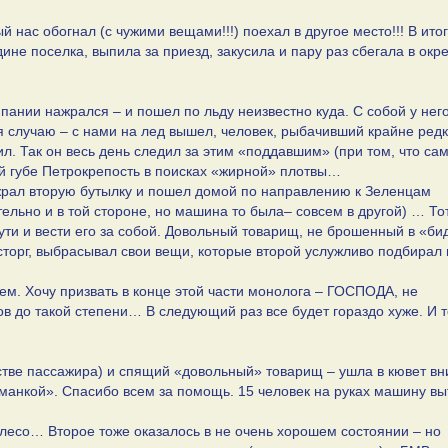
нас обогнал (с чужими вещами!!!) поехал в другое место!!! В итог
ине поселка, выпила за приезд, закусила и пару раз сбегала в окр
пании нажрался – и пошел по льду неизвестно куда. С собой у нег
 случаю – с нами на лед вышел, человек, рыбачивший крайне редк
ил. Так он весь день следил за этим «поддавшим» (при том, что са
сей губе Петрокрепость в поисках «жирной» плотвы…
ыжрал вторую бутылку и пошел домой по направлению к Зеленцам
ельно и в той стороне, но машина то была– совсем в другой) … То
ути и вести его за собой. Довольный товарищ, не брошенный в «би
сторг, выбрасывал свои вещи, которые второй услужливо подбирал 
аем. Хочу призвать в конце этой части монолога – ГОСПОДА, не
 до такой степени… В следующий раз все будет гораздо хуже. И то
естве пассажира) и спящий «довольный» товарищ – ушла в кювет вн
манкой». Спасибо всем за помощь. 15 человек на руках машину в
лесо… Второе тоже оказалось в не очень хорошем состоянии – но