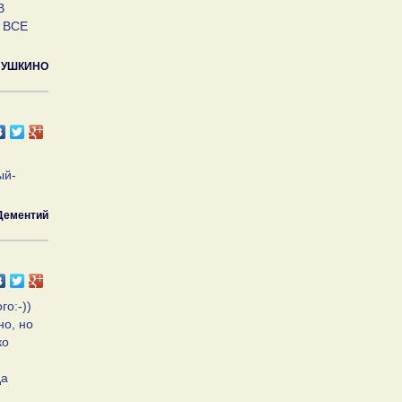
В
 ВСЕ
ВУШКИНО
ый-
Дементий
го:-))
но, но
ко
да