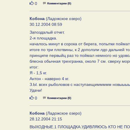
Нравится
0
Комментарии (0)
Кобона
(Ладожское озеро)
30.12.2004 08:59
Запоздалый отчет.
2-я площадка.
началось минут в сорока от берега, попытки поймат
итоге по три плотвины, к 2 доползли лдо дальней т
принципе первыйц раз то поймал немного но удовол
блесна обычная трехгранка, около 7 см. сверху мо
итог:
Я - 1,5 кг.
Антон - наверно 4 кг.
З.Ы. всех рыболовов с наступаещиммммм новыыыым
Удачи!
Нравится
0
Комментарии (0)
Кобона
(Ладожское озеро)
28.12.2004 21:15
ВЫХОДНЫЕ.1 ПЛОЩАДКА.УДИВЛЯЮСЬ КТО НЕ ПО