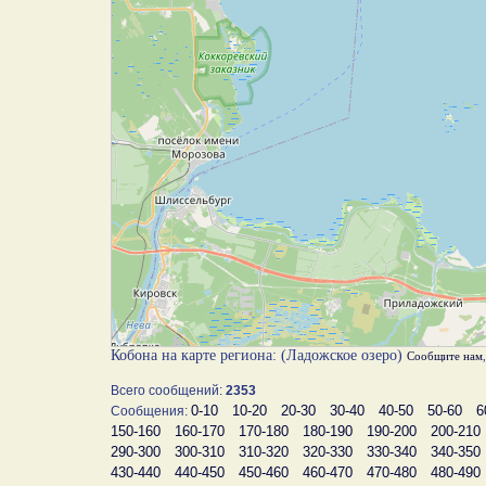
Кобона на карте региона: (Ладожское озеро)
Сообщите нам
Всего сообщений:
2353
0-10
10-20
20-30
30-40
40-50
50-60
6
Сообщения:
150-160
160-170
170-180
180-190
190-200
200-210
290-300
300-310
310-320
320-330
330-340
340-350
430-440
440-450
450-460
460-470
470-480
480-490