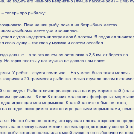
а, но водить его немного неприятно (лучше пассажиром) – БМВ л
 – теперь про рыбалку:
 поздновато. Пока нашли рыбу, пока я на безрыбных местах
енном «рыбном» месте уже и кончилась…
, успел с утра надергать килограммов 6 плотвы. Я подошел значите
мил свою лунку – так клев у мужика и совсем ослабел…
аздо дальше – а то эта конечная остановка в 2,5 км. от берега по
у. Но горка плотвы у ног мужика не давала нам покоя.
ормки. У ребят – спустя почти час… Но у меня была такая мелочь…
но капризная 20-граммовая рыбешка только стучала носом в стоячи
 я не видел. Рыба отлично реагировала на игру мормышкой (тольк
многим причинам – 6 или 8 стоячих маленьких фосфорных мормыше
 одна играющая моя мормышка. К такой тактике я был не готов,
лся на сегодня экспериментами по игре разными мормышками, немно
льче. Но это было не потому, что крупная плотва откровенно предп
удить на поклевку самих мелких экземпляров, которые у соседей то
 всю рыбу, которая подходила к моей лунке, а он выборочно из тре