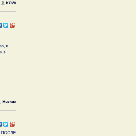
KOVA
з, в
у в
Михаил
 ПОСЛЕ