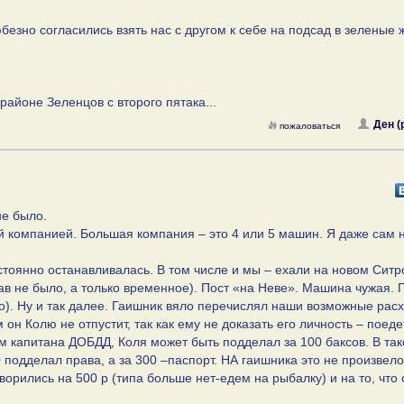
езно согласились взять нас с другом к себе на подсад в зеленые 
районе Зеленцов с второго пятака...
Ден (
пожаловаться
не было.
ой компанией. Большая компания – это 4 или 5 машин. Я даже сам 
остоянно останавливалась. В том числе и мы – ехали на новом Сит
ав не было, а только временное). Пост «на Неве». Машина чужая. 
о). Ну и так далее. Гаишник вяло перечислял наши возможные рас
он Колю не отпустит, так как ему не доказать его личность – поеде
ам капитана ДОБДД, Коля может быть подделал за 100 баксов. В та
 подделал права, а за 300 –паспорт. НА гаишника это не произвело
оворились на 500 р (типа больше нет-едем на рыбалку) и на то, что