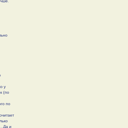
учше.
льно
е
о у
к (по
го по
очитает
лько
х…Да и