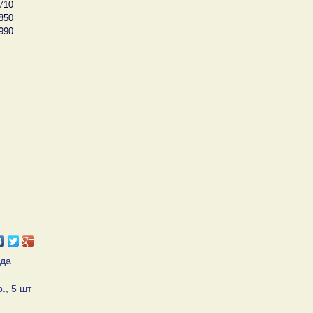
710
850
990
ьда
., 5 шт