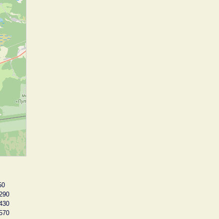
50
290
430
570