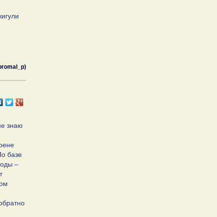
жигули
promal_p)
не знаю
роене
По базе
ходы –
т
ком
 обратно