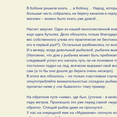
В Кобоне решили ехать ….в Кобону… Народ, который 
большая часть собралась на берегу каналов в серед
магазин – можно было ехать уже домой…
Насчет закуски: Один из нашей многочисленной ком
еще одна бутылка. Дело обошлось только благодаря
вес собственного улова его практически не беспоко
его в первый раз!!!). Остальные разбежались по в
И к вечеру, когда довольный рыбалкой, рыбачок в
(Напомню, что дом у рыбачка может быть приблизит
следивший успел его нагнать чуть ли не половине п
постоянно падал на лед, всячески выражал свой во
сам (а то бы они дошли до берега очень нескоро).
В итоге все обошлось – но только счастливым случ
злоупотребляйте внимательностью соседних рыбаков
прочитал ниже у «не бывалого» тому пример…
На обратном пути «нива», где был, (уточню - в кач
пару метров. Произошло это уже перед самой «мур
обратно. Спящий рыбак даже не проснулся…
У нас на очередной яме на «Мурманке» лопнуло ко