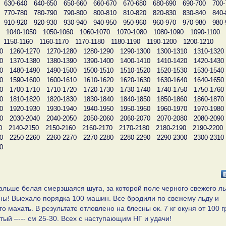
630-640
640-650
650-660
660-670
670-680
680-690
690-700
700-
770-780
780-790
790-800
800-810
810-820
820-830
830-840
840-
910-920
920-930
930-940
940-950
950-960
960-970
970-980
980-
1040-1050
1050-1060
1060-1070
1070-1080
1080-1090
1090-1100
1150-1160
1160-1170
1170-1180
1180-1190
1190-1200
1200-1210
0
1260-1270
1270-1280
1280-1290
1290-1300
1300-1310
1310-1320
0
1370-1380
1380-1390
1390-1400
1400-1410
1410-1420
1420-1430
0
1480-1490
1490-1500
1500-1510
1510-1520
1520-1530
1530-1540
0
1590-1600
1600-1610
1610-1620
1620-1630
1630-1640
1640-1650
0
1700-1710
1710-1720
1720-1730
1730-1740
1740-1750
1750-1760
0
1810-1820
1820-1830
1830-1840
1840-1850
1850-1860
1860-1870
0
1920-1930
1930-1940
1940-1950
1950-1960
1960-1970
1970-1980
0
2030-2040
2040-2050
2050-2060
2060-2070
2070-2080
2080-2090
0
2140-2150
2150-2160
2160-2170
2170-2180
2180-2190
2190-2200
0
2250-2260
2260-2270
2270-2280
2280-2290
2290-2300
2300-2310
0
Дальше белая смерзшаяся шуга, за которой поле черного свежего л
ьны! Выехало порядка 100 машин. Все бродили по свежему льду и
махать. В результате отловлено на блесны ок. 7 кг окуня от 100 гр
стый –--- см 25-30. Всех с наступающим НГ и удачи!