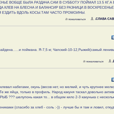
ЬЕ ВОБЩЕ БЫЛА РАЗДАЧА.САМ В СУББОТУ ПОЙМАЛ 13.5 КГ.А 
А.КЛЕВ НА БЛЕСНА И БАЛАНСИР БЕЗ РАЗНИЦИ.В ВОСКРЕСЕНЬЕ
Я ЕЗДИТЬ ВДОЛЬ КОСЫ.ТАМ ЧАСТО ПРОМОИНЫ.
.СЛАВА СА
пожаловаться
айдена......и поймана. Я-7,5 кг, Чапский-10-12,Рыжий(самый ленив
пожаловаться
клевал набегами, окунь (весов нет, но мелкий, и чуть крупнее мелко
Те же яйца, только в профиль. Народ какуня таскал довольно актив
 ??? шелупонь какая то... в общем кило 2-3 какунька с несколь
ками (спасибо за хлеб - соль :-)) - лучше бы я там и ловил, отку