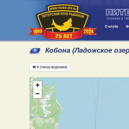
О клубе
Ф
Кобона (Ладожское озе
К списку водоемов
+
−