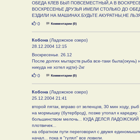
ОБЕДА КЛЕВ БЫЛ ПОВСЕМЕСТНЫЙ,А В ВОСКРЕСЕН
ВОСКРЕСЕНЬЕ ДРУЗЬЯ ИМЕЛИ СТОЛЬКО ДО ОБЕД
ЕЗДИЛИ НА МАШИНАХ.БУДЬТЕ АКУРАТНЫ,НЕ ЛЬЗ
Нравится
0
Комментарии (0)
Кобона
(Ладожское озеро)
28.12.2004 12:15
Воскресенье. 26.12
После долгих мытарств рыба все-таки была(окунь) н
никуда не хотел идти)-2кг
Нравится
0
Комментарии (0)
Кобона
(Ладожское озеро)
25.12.2004 21:41
второй пятак, вправо от зеленцов, 30 мин ходу, рыб 
на мормышку (бутерброд), позже утопал к кареджу. 
большинством мелочь... КУДА ДЕЛСЯ ЛАДОЖСКИЙ РЫБ
плотвичек...
на обратном пути переговорил с двумя единомышлени
начал... пока я "гулял" все ловили.