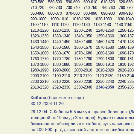
570-580
580-590
590-600
600-610
610-620
620-630
710-720
720-730
730-740
740-750
750-760
760-770
850-860
860-870
870-880
880-890
890-900
900-910
990-1000
1000-1010
1010-1020
1020-1030
1030-1040
1100-1110
1110-1120
1120-1130
1130-1140
1140-1150
1210-1220
1220-1230
1230-1240
1240-1250
1250-126
1320-1330
1330-1340
1340-1350
1350-1360
1360-137
1430-1440
1440-1450
1450-1460
1460-1470
1470-148
1540-1550
1550-1560
1560-1570
1570-1580
1580-159
1650-1660
1660-1670
1670-1680
1680-1690
1690-170
1760-1770
1770-1780
1780-1790
1790-1800
1800-181
1870-1880
1880-1890
1890-1900
1900-1910
1910-192
1980-1990
1990-2000
2000-2010
2010-2020
2020-203
2090-2100
2100-2110
2110-2120
2120-2130
2130-214
2200-2210
2210-2220
2220-2230
2230-2240
2240-225
2310-2320
2320-2330
2330-2340
2340-2350
2350-236
Кобона
(Ладожское озеро)
30.12.2004 11:20
29.12.04. С Кобоны 5,5 км чуть правее Зеленцов. (
толщиной ок.10 см до Зеленцов). Будьте внимател
безжалостно обсверливали любого, чуть начинавшего 
по 400-500 гр. Да, основной лед тоже не шибко тол