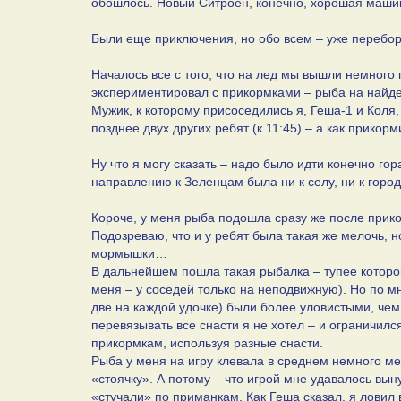
обошлось. Новый Ситроен, конечно, хорошая машин
Были еще приключения, но обо всем – уже перебор
Началось все с того, что на лед мы вышли немного
экспериментировал с прикормками – рыба на найд
Мужик, к которому присоседились я, Геша-1 и Коля
позднее двух других ребят (к 11:45) – а как прикор
Ну что я могу сказать – надо было идти конечно гор
направлению к Зеленцам была ни к селу, ни к город
Короче, у меня рыба подошла сразу же после прик
Подозреваю, что и у ребят была такая же мелочь, 
мормышки…
В дальнейшем пошла такая рыбалка – тупее которой
меня – у соседей только на неподвижную). Но по 
две на каждой удочке) были более уловистыми, чем
перевязывать все снасти я не хотел – и ограничи
прикормкам, используя разные снасти.
Рыба у меня на игру клевала в среднем немного ме
«стоячку». А потому – что игрой мне удавалось вын
«стучали» по приманкам. Как Геша сказал, я ловил