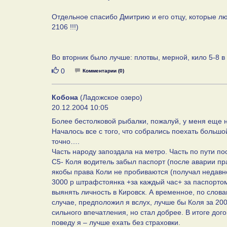
Отдельное спасибо Дмитрию и его отцу, которые люб
2106 !!!)
Во вторник было лучше: плотвы, мерной, кило 5-8 в 
Нравится
0
Комментарии (0)
Кобона
(Ладожское озеро)
20.12.2004 10:05
Более бестолковой рыбалки, пожалуй, у меня еще 
Началось все с того, что собрались поехать больш
точно….
Часть народу запоздала на метро. Часть по пути п
С5- Коля водитель забыл паспорт (после аварии пр
якобы права Коли не пробиваются (получал недавн
3000 р штрафстоянка +за каждый час+ за паспортом 
выянять личность в Кировск. А временное, по слов
случае, предположил я вслух, лучше бы Коля за 200
сильного впечатления, но стал добрее. В итоге дог
поведу я – лучше ехать без страховки.