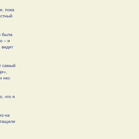
е, пока
естный
о была
о – и
м видит
т самый
де»,
и нес
, что я
из на
ытащили