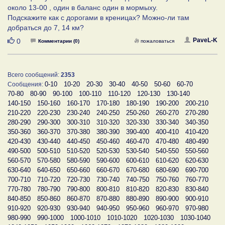
около 13-00 , один в баланс один в мормыху.
Подскажите как с дорогами в креницах? Можно-ли там
добраться до 7, 14 км?
Нравится
PaveL-K
0
Комментарии (0)
пожаловаться
Всего сообщений:
2353
0-10
10-20
20-30
30-40
40-50
50-60
60-70
Сообщения:
70-80
80-90
90-100
100-110
110-120
120-130
130-140
140-150
150-160
160-170
170-180
180-190
190-200
200-210
210-220
220-230
230-240
240-250
250-260
260-270
270-280
280-290
290-300
300-310
310-320
320-330
330-340
340-350
350-360
360-370
370-380
380-390
390-400
400-410
410-420
420-430
430-440
440-450
450-460
460-470
470-480
480-490
490-500
500-510
510-520
520-530
530-540
540-550
550-560
560-570
570-580
580-590
590-600
600-610
610-620
620-630
630-640
640-650
650-660
660-670
670-680
680-690
690-700
700-710
710-720
720-730
730-740
740-750
750-760
760-770
770-780
780-790
790-800
800-810
810-820
820-830
830-840
840-850
850-860
860-870
870-880
880-890
890-900
900-910
910-920
920-930
930-940
940-950
950-960
960-970
970-980
980-990
990-1000
1000-1010
1010-1020
1020-1030
1030-1040