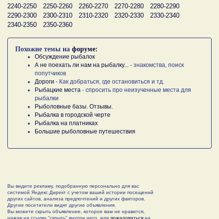
2240-2250
2250-2260
2260-2270
2270-2280
2280-2290
2290-2300
2300-2310
2310-2320
2320-2330
2330-2340
2340-2350
2350-2360
Похожие темы на
форуме:
Обсуждение рыбалок
А не поехать ли нам на рыбалку...
- знакомства, поиск
попутчиков
Дороги
- Как добраться, где остановиться и тд.
Рыбацкие места
- спросить про неизученные места для
рыбалки
Рыболовные базы. Отзывы.
Рыбалка в городской черте
Рыбалка на платниках
Большие рыболовные путешествия
Вы видите рекламу, подобранную персонально для вас
системой Яндекс.Директ с учетом вашей истории посещений
других сайтов, анализа предпочтений и других факторов.
Другие посетители видят другие объявления.
Вы можете скрыть объявление, которое вам не нравится,
нажав на ссылку "скрыть" внутри него, или
пожаловаться
на