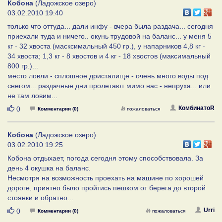
Кобона
(Ладожское озеро)
03.02.2010 19:40
только что оттуда... дали инфу - вчера была раздача... сегодня
приехали туда и ничего.. окунь трудовой на баланс... у меня 5
кг - 32 хвоста (масксимальный 450 гр.), у напарников 4,8 кг -
34 хвоста; 1,3 кг - 8 хвостов и 4 кг - 18 хвостов (максимальный
800 гр.)...
место ловли - сплошное дристалище - очень много воды под
снегом... раздачные дни пролетают мимо нас - непруха... или
не там ловим...
Нравится
КомбинатоR
0
Комментарии (0)
пожаловаться
Кобона
(Ладожское озеро)
03.02.2010 19:25
Кобона отдыхает, погода сегодня этому способствовала. За
день 4 окушка на баланс.
Несмотря на возможность проехать на машине по хорошей
дороге, приятно было пройтись пешком от берега до второй
стоянки и обратно...
Нравится
Urri
0
Комментарии (0)
пожаловаться