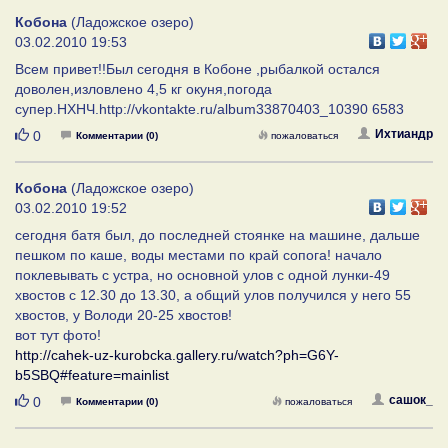
Кобона
(Ладожское озеро)
03.02.2010 19:53
Всем привет!!Был сегодня в Кобоне ,рыбалкой остался
доволен,изловлено 4,5 кг окуня,погода
супер.НХНЧ.http://vkontakte.ru/album33870403_10390 6583
Нравится
Ихтиандр
0
Комментарии (0)
пожаловаться
Кобона
(Ладожское озеро)
03.02.2010 19:52
сегодня батя был, до последней стоянке на машине, дальше
пешком по каше, воды местами по край сопога! начало
поклевывать с устра, но основной улов с одной лунки-49
хвостов с 12.30 до 13.30, а общий улов получился у него 55
хвостов, у Володи 20-25 хвостов!
вот тут фото!
http://cahek-uz-kurobcka.gallery.ru/watch?ph=G6Y-
b5SBQ#feature=mainlist
Нравится
сашок_
0
Комментарии (0)
пожаловаться