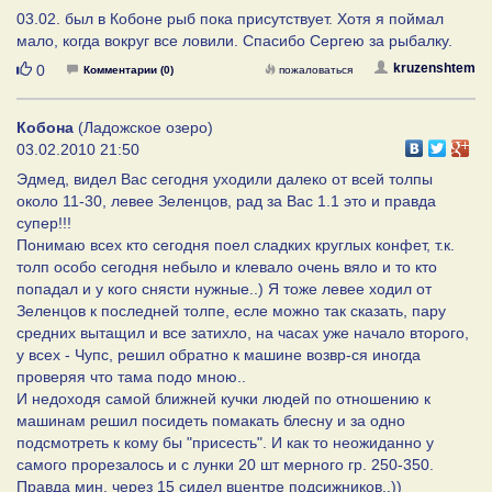
03.02. был в Кобоне рыб пока присутствует. Хотя я поймал
мало, когда вокруг все ловили. Спасибо Сергею за рыбалку.
Нравится
kruzenshtem
0
Комментарии (0)
пожаловаться
Кобона
(Ладожское озеро)
03.02.2010 21:50
Эдмед, видел Вас сегодня уходили далеко от всей толпы
около 11-30, левее Зеленцов, рад за Вас 1.1 это и правда
супер!!!
Понимаю всех кто сегодня поел сладких круглых конфет, т.к.
толп особо сегодня небыло и клевало очень вяло и то кто
попадал и у кого снясти нужные..) Я тоже левее ходил от
Зеленцов к последней толпе, есле можно так сказать, пару
средних вытащил и все затихло, на часах уже начало второго,
у всех - Чупс, решил обратно к машине возвр-ся иногда
проверяя что тама подо мною..
И недоходя самой ближней кучки людей по отношению к
машинам решил посидеть помакать блесну и за одно
подсмотреть к кому бы "присесть". И как то неожиданно у
самого прорезалось и с лунки 20 шт мерного гр. 250-350.
Правда мин. через 15 сидел вцентре подсижников..))