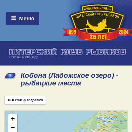
Меню:
Меню
Кобона (Ладожское озеро) -
рыбацкие места
К списку водоемов
+
−