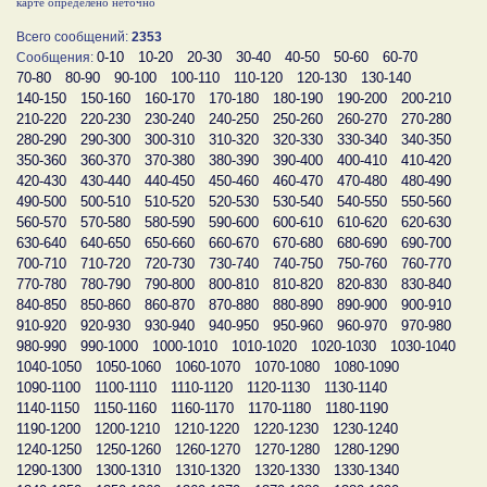
карте определено неточно
Всего сообщений:
2353
0-10
10-20
20-30
30-40
40-50
50-60
60-70
Сообщения:
70-80
80-90
90-100
100-110
110-120
120-130
130-140
140-150
150-160
160-170
170-180
180-190
190-200
200-210
210-220
220-230
230-240
240-250
250-260
260-270
270-280
280-290
290-300
300-310
310-320
320-330
330-340
340-350
350-360
360-370
370-380
380-390
390-400
400-410
410-420
420-430
430-440
440-450
450-460
460-470
470-480
480-490
490-500
500-510
510-520
520-530
530-540
540-550
550-560
560-570
570-580
580-590
590-600
600-610
610-620
620-630
630-640
640-650
650-660
660-670
670-680
680-690
690-700
700-710
710-720
720-730
730-740
740-750
750-760
760-770
770-780
780-790
790-800
800-810
810-820
820-830
830-840
840-850
850-860
860-870
870-880
880-890
890-900
900-910
910-920
920-930
930-940
940-950
950-960
960-970
970-980
980-990
990-1000
1000-1010
1010-1020
1020-1030
1030-1040
1040-1050
1050-1060
1060-1070
1070-1080
1080-1090
1090-1100
1100-1110
1110-1120
1120-1130
1130-1140
1140-1150
1150-1160
1160-1170
1170-1180
1180-1190
1190-1200
1200-1210
1210-1220
1220-1230
1230-1240
1240-1250
1250-1260
1260-1270
1270-1280
1280-1290
1290-1300
1300-1310
1310-1320
1320-1330
1330-1340