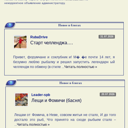
некорректное объявление администратору.
Новое в блогах
31.07.2026
RubaDrive
Старт челленджа….
Привет, форумчане и соклубник и! М� �е почти 14 лет, я
безумно люблю рыбалку и решил запустить легендарн ый
челлендж по обмену (в стиле ...
Читать полностью »
Новое в блогах
20.07.2026
Leader-spb
Лещи и Фомичи (басня)
Лещам от Фомича, в Неве, совсем житья не стало, И до того
достало это рыб, Что принято на сходе рыбьем стало –
...
Читать полностью »