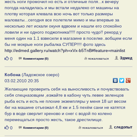
жесть ноги промочил но есть и отличные поля...к вечеру
погода наладилась и мы встали недалеко от машины на
плотву которая клевала всю ночь вот только размеры
маловаты...сегодня все полетели мимо и мы впервые за
несколько лет искали окуня вдвоем и нашли его спокойно
ловили и ни одного поджопника!!!!! просто чудо!! рекорд у
меня один на 1.1 взвесили в магазине в поселке..вобщем если
бы не мокрые ноги рыбалка СУПЕР!!!! фото здесь
http://edmed.gallery.ru/watch?ph=xVx-b5TnB#feature=mainlist
Нравится
Эдмед
0
Комментарии (0)
пожаловаться
Кобона
(Ладожское озеро)
03.02.2010 20:35
Желающие проверить себя на выносливость и почувствовать
себя спецназовцем ,езжайте в кабону чуть левее зеленцов
рыба есть и есть не плохие экземпляры у меня 18 шт весом
4кг на машине отъезжал 4,8 км и 1.5 пехём сани не катятся
бур в воде сверлит хреново и снег с водой по колено
перемещаться просто жесть, такое дрестилище.
Нравится
следопыт
0
Комментарии (0)
пожаловаться