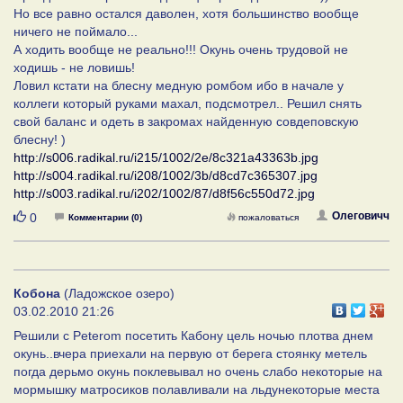
Но все равно остался даволен, хотя большинство вообще
ничего не поймало...
А ходить вообще не реально!!! Окунь очень трудовой не
ходишь - не ловишь!
Ловил кстати на блесну медную ромбом ибо в начале у
коллеги который руками махал, подсмотрел.. Решил снять
свой баланс и одеть в закромах найденную совдеповскую
блесну! )
http://s006.radikal.ru/i215/1002/2e/8c321a43363b.jpg
http://s004.radikal.ru/i208/1002/3b/d8cd7c365307.jpg
http://s003.radikal.ru/i202/1002/87/d8f56c550d72.jpg
Нравится
Олеговичч
0
Комментарии (0)
пожаловаться
Кобона
(Ладожское озеро)
03.02.2010 21:26
Решили с Peterom посетить Кабону цель ночью плотва днем
окунь..вчера приехали на первую от берега стоянку метель
погда дерьмо окунь поклевывал но очень слабо некоторые на
мормышку матросиков полавливали на льдунекоторые места