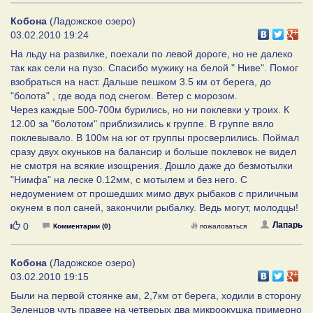
Кобона
(Ладожское озеро)
03.02.2010 19:24
На льду на развилке, поехали по левой дороге, но не далеко
так как сели на пузо. Спасибо мужику на белой " Ниве". Помог
взобраться на наст. Дальше пешком 3.5 км от берега, до
"болота" , где вода под снегом. Ветер с морозом.
Через каждые 500-700м бурились, но ни поклевки у троих. К
12.00 за "болотом" приблизились к группе. В группе вяло
поклевывало. В 100м на юг от группы просверлились. Поймал
сразу двух окуньков на балансир и больше поклевок не видел
не смотря на всякие изощрения. Дошло даже до безмотылки
"Нимфа" на леске 0.12мм, с мотылем и без него. С
недоумением от прошедших мимо двух рыбаков с приличным
окунем в пол саней, закончили рыбалку. Ведь могут, молодцы!
Нравится
Лапарь
0
Комментарии (0)
пожаловаться
Кобона
(Ладожское озеро)
03.02.2010 19:15
Были на первой стоянке ам, 2,7км от берега, ходили в сторону
Зеленцов чуть правее на четверых два микроокушка примерно