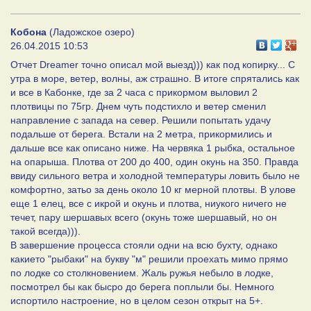
Кобона
(Ладожское озеро)
26.04.2015 10:53
Отчет Dreamer точно описал мой выезд))) как под копирку... С
утра в море, ветер, волны, аж страшно. В итоге спрятались как
и все в Кабонке, где за 2 часа с прикормом выловил 2
плотвицы по 75гр. Днем чуть подстихло и ветер сменил
направление с запада на север. Решили попытать удачу
подальше от берега. Встали на 2 метра, прикормились и
дальше все как описано ниже. На червяка 1 рыбка, остальное
на опарыша. Плотва от 200 до 400, один окунь на 350. Правда
ввиду сильного ветра и холодной температуры ловить было не
комфортно, затьо за день около 10 кг мерной плотвы. В улове
еще 1 елец, все с икрой и окунь и плотва, ниукого ничего не
течет, пару шершавых всего (окунь тоже шершавый, но он
такой всегда))).
В завершение процесса стояли одни на всю бухту, однако
какието "рыбаки" на букву "м" решили проехать мимо прямо
по лодке со столкновением. Жаль ружья небыло в лодке,
посмотрел бы как бысро до берега поплыли бы. Немного
испортило настроение, но в целом сезон открыт на 5+.