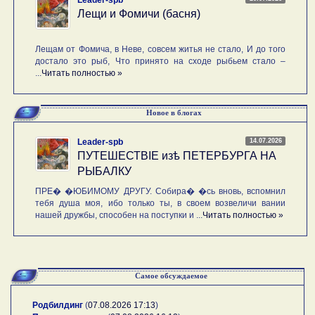
Лещи и Фомичи (басня)
Лещам от Фомича, в Неве, совсем житья не стало, И до того
достало это рыб, Что принято на сходе рыбьем стало –
...
Читать полностью »
Новое в блогах
14.07.2026
Leader-spb
ПУТЕШЕСТВIE изѣ ПЕТЕРБУРГА НА
РЫБАЛКУ
ПРЕ� �ЮБИМОМУ ДРУГУ. Собира� �сь вновь, вспомнил
тебя душа моя, ибо только ты, в своем возвеличи вании
нашей дружбы, способен на поступки и ...
Читать полностью »
Самое обсуждаемое
Родбилдинг
(
07.08.2026 17:13
)