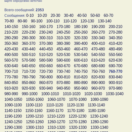
карте определено неточно
Всего сообщений:
2353
0-10
10-20
20-30
30-40
40-50
50-60
60-70
Сообщения:
70-80
80-90
90-100
100-110
110-120
120-130
130-140
140-150
150-160
160-170
170-180
180-190
190-200
200-210
210-220
220-230
230-240
240-250
250-260
260-270
270-280
280-290
290-300
300-310
310-320
320-330
330-340
340-350
350-360
360-370
370-380
380-390
390-400
400-410
410-420
420-430
430-440
440-450
450-460
460-470
470-480
480-490
490-500
500-510
510-520
520-530
530-540
540-550
550-560
560-570
570-580
580-590
590-600
600-610
610-620
620-630
630-640
640-650
650-660
660-670
670-680
680-690
690-700
700-710
710-720
720-730
730-740
740-750
750-760
760-770
770-780
780-790
790-800
800-810
810-820
820-830
830-840
840-850
850-860
860-870
870-880
880-890
890-900
900-910
910-920
920-930
930-940
940-950
950-960
960-970
970-980
980-990
990-1000
1000-1010
1010-1020
1020-1030
1030-1040
1040-1050
1050-1060
1060-1070
1070-1080
1080-1090
1090-1100
1100-1110
1110-1120
1120-1130
1130-1140
1140-1150
1150-1160
1160-1170
1170-1180
1180-1190
1190-1200
1200-1210
1210-1220
1220-1230
1230-1240
1240-1250
1250-1260
1260-1270
1270-1280
1280-1290
1290-1300
1300-1310
1310-1320
1320-1330
1330-1340