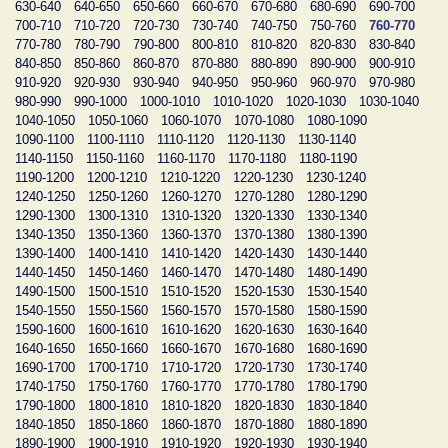
630-640
640-650
650-660
660-670
670-680
680-690
690-700
700-710
710-720
720-730
730-740
740-750
750-760
760-770
770-780
780-790
790-800
800-810
810-820
820-830
830-840
840-850
850-860
860-870
870-880
880-890
890-900
900-910
910-920
920-930
930-940
940-950
950-960
960-970
970-980
980-990
990-1000
1000-1010
1010-1020
1020-1030
1030-1040
1040-1050
1050-1060
1060-1070
1070-1080
1080-1090
1090-1100
1100-1110
1110-1120
1120-1130
1130-1140
1140-1150
1150-1160
1160-1170
1170-1180
1180-1190
1190-1200
1200-1210
1210-1220
1220-1230
1230-1240
1240-1250
1250-1260
1260-1270
1270-1280
1280-1290
1290-1300
1300-1310
1310-1320
1320-1330
1330-1340
1340-1350
1350-1360
1360-1370
1370-1380
1380-1390
1390-1400
1400-1410
1410-1420
1420-1430
1430-1440
1440-1450
1450-1460
1460-1470
1470-1480
1480-1490
1490-1500
1500-1510
1510-1520
1520-1530
1530-1540
1540-1550
1550-1560
1560-1570
1570-1580
1580-1590
1590-1600
1600-1610
1610-1620
1620-1630
1630-1640
1640-1650
1650-1660
1660-1670
1670-1680
1680-1690
1690-1700
1700-1710
1710-1720
1720-1730
1730-1740
1740-1750
1750-1760
1760-1770
1770-1780
1780-1790
1790-1800
1800-1810
1810-1820
1820-1830
1830-1840
1840-1850
1850-1860
1860-1870
1870-1880
1880-1890
1890-1900
1900-1910
1910-1920
1920-1930
1930-1940