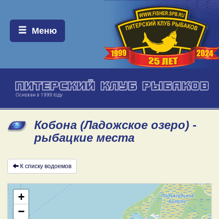
Меню:
Меню
Кобона (Ладожское озеро) -
рыбацкие места
К списку водоемов
+
−