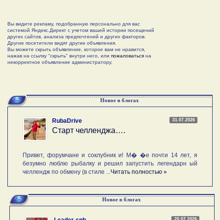
Вы видите рекламу, подобранную персонально для вас
системой Яндекс.Директ с учетом вашей истории посещений
других сайтов, анализа предпочтений и других факторов.
Другие посетители видят другие объявления.
Вы можете скрыть объявление, которое вам не нравится,
нажав на ссылку "скрыть" внутри него, или
пожаловаться
на
некорректное объявление администратору.
Новое в блогах
31.07.2026
RubaDrive
Старт челленджа….
Привет, форумчане и соклубник и! М� �е почти 14 лет, я
безумно люблю рыбалку и решил запустить легендарн ый
челлендж по обмену (в стиле ...
Читать полностью »
Новое в блогах
20.07.2026
Leader-spb