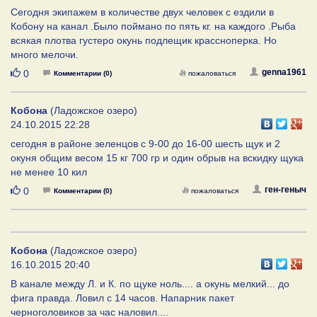
Сегодня экипажем в количестве двух человек с ездили в
Кобону на канал .Было поймано по пять кг. на каждого .Рыба
всякая плотва густеро окунь подлещик крассноперка. Но
много мелочи.
Нравится
genna1961
0
Комментарии (0)
пожаловаться
Кобона
(Ладожское озеро)
24.10.2015 22:28
сегодня в районе зеленцов с 9-00 до 16-00 шесть щук и 2
окуня общим весом 15 кг 700 гр и один обрыв на вскидку щука
не менее 10 кил
Нравится
ген-геныч
0
Комментарии (0)
пожаловаться
Кобона
(Ладожское озеро)
16.10.2015 20:40
В канале между Л. и К. по щуке ноль.... а окунь мелкий... до
фига правда. Ловил с 14 часов. Напарник пакет
черноголовиков за час наловил....