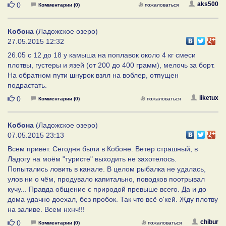
Нравится
aks500
0
Комментарии (0)
пожаловаться
Кобона
(Ладожское озеро)
27.05.2015 12:32
26.05 с 12 до 18 у камыша на поплавок около 4 кг смеси
плотвы, густеры и язей (от 200 до 400 грамм), мелочь за борт.
На обратном пути шнурок взял на воблер, отпущен
подрастать.
Нравится
liketux
0
Комментарии (0)
пожаловаться
Кобона
(Ладожское озеро)
07.05.2015 23:13
Всем привет. Сегодня были в Кобоне. Ветер страшный, в
Ладогу на моём "туристе" выходить не захотелось.
Попытались ловить в канале. В целом рыбалка не удалась,
улов ни о чём, продувало капитально, поводков поотрывал
кучу... Правда общение с природой превыше всего. Да и до
дома удачно доехал, без пробок. Так что всё о'кей. Жду плотву
на заливе. Всем нхнч!!!
Нравится
chibur
0
Комментарии (0)
пожаловаться