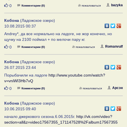
Нравится
bazyka
0
Комментарии (0)
пожаловаться
Кобона
(Ладожское озеро)
10.08.2015 00:37
Andrey*, да все нормально на ладоге, не жор конечно, но
щучку на 2100 поймал + по мелочи пару кг.
Нравится
Romanvulf
0
Комментарии (0)
пожаловаться
Кобона
(Ладожское озеро)
26.07.2015 23:44
Порыбачили на ладоге
http://www.youtube.com/watch?
v=vniWI3Hb7vQ
Нравится
Арсэн
0
Комментарии (0)
пожаловаться
Кобона
(Ладожское озеро)
10.06.2015 09:40
начало джеркового сезона.6.06.2015г.
http://vk.com/video?
section=all&z=video17567355_171147528%2Falbum17567355