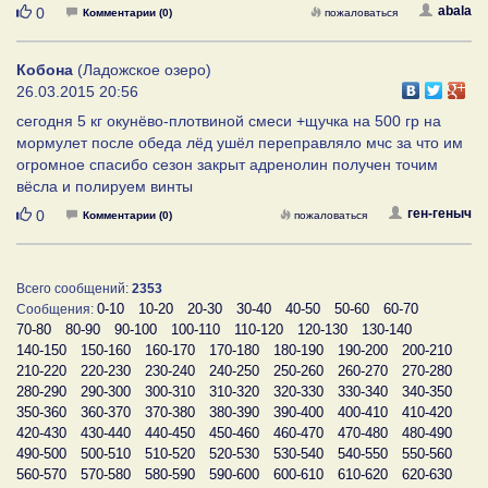
Нравится
abala
0
Комментарии (0)
пожаловаться
Кобона
(Ладожское озеро)
26.03.2015 20:56
сегодня 5 кг окунёво-плотвиной смеси +щучка на 500 гр на
мормулет после обеда лёд ушёл переправляло мчс за что им
огромное спасибо сезон закрыт адренолин получен точим
вёсла и полируем винты
Нравится
ген-геныч
0
Комментарии (0)
пожаловаться
Всего сообщений:
2353
0-10
10-20
20-30
30-40
40-50
50-60
60-70
Сообщения:
70-80
80-90
90-100
100-110
110-120
120-130
130-140
140-150
150-160
160-170
170-180
180-190
190-200
200-210
210-220
220-230
230-240
240-250
250-260
260-270
270-280
280-290
290-300
300-310
310-320
320-330
330-340
340-350
350-360
360-370
370-380
380-390
390-400
400-410
410-420
420-430
430-440
440-450
450-460
460-470
470-480
480-490
490-500
500-510
510-520
520-530
530-540
540-550
550-560
560-570
570-580
580-590
590-600
600-610
610-620
620-630