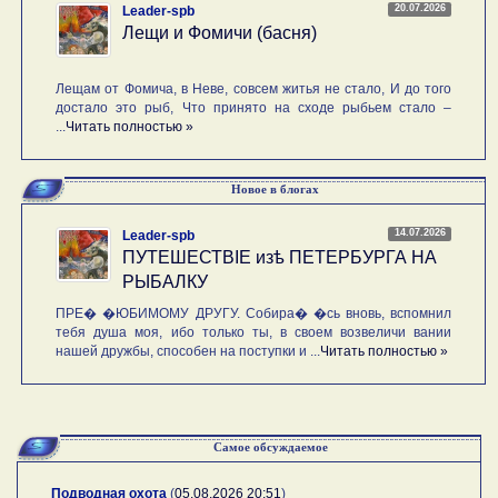
20.07.2026
Leader-spb
Лещи и Фомичи (басня)
Лещам от Фомича, в Неве, совсем житья не стало, И до того
достало это рыб, Что принято на сходе рыбьем стало –
...
Читать полностью »
Новое в блогах
14.07.2026
Leader-spb
ПУТЕШЕСТВIE изѣ ПЕТЕРБУРГА НА
РЫБАЛКУ
ПРЕ� �ЮБИМОМУ ДРУГУ. Собира� �сь вновь, вспомнил
тебя душа моя, ибо только ты, в своем возвеличи вании
нашей дружбы, способен на поступки и ...
Читать полностью »
Самое обсуждаемое
Подводная охота
(
05.08.2026 20:51
)