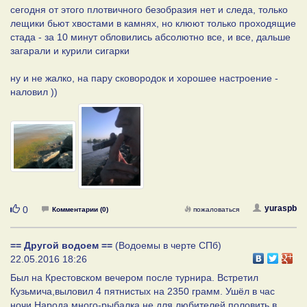
сегодня от этого плотвичного безобразия нет и следа, только
лещики бьют хвостами в камнях, но клюют только проходящие
стада - за 10 минут обловились абсолютно все, и все, дальше
загарали и курили сигарки
ну и не жалко, на пару сковородок и хорошее настроение -
наловил ))
Нравится
yuraspb
0
Комментарии (0)
пожаловаться
== Другой водоем ==
(Водоемы в черте СПб)
22.05.2016 18:26
Был на Крестовском вечером после турнира. Встретил
Кузьмича,выловил 4 пятнистых на 2350 грамм. Ушёл в час
ночи.Народа много-рыбалка не для любителей половить в