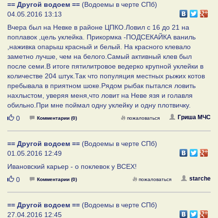
== Другой водоем ==
(Водоемы в черте СПб)
04.05.2016 13:13
Вчера был на Невке в районе ЦПКО.Ловил с 16 до 21 на
поплавок ,цель уклейка. Прикормка -ПОДСЕКАЙКА ваниль
,наживка опарыш красный и белый. На красного клевало
заметно лучше, чем на белого.Самый активный клев был
после семи.В итоге пятилитровое ведерко крупной уклейки в
количестве 204 штук.Так что популяция местных рыжих котов
пребывала в приятном шоке.Рядом рыбак пытался ловить
нахлыстом, уверяя меня,что ловит на Неве язя и голавля
обильно.При мне поймал одну уклейку и одну плотвичку.
Нравится
Гриша МЧС
0
Комментарии (0)
пожаловаться
== Другой водоем ==
(Водоемы в черте СПб)
01.05.2016 12:49
Ивановский карьер - о поклевок у ВСЕХ!
Нравится
starche
0
Комментарии (0)
пожаловаться
== Другой водоем ==
(Водоемы в черте СПб)
27.04.2016 12:45