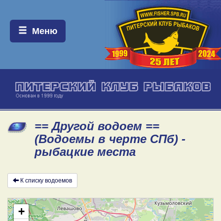
Меню:
Меню
== Другой водоем ==
(Водоемы в черте СПб) -
рыбацкие места
К списку водоемов
+