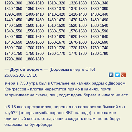
1290-1300
1300-1310
1310-1320
1320-1330
1330-1340
1340-1350
1350-1360
1360-1370
1370-1380
1380-1390
1390-1400
1400-1410
1410-1420
1420-1430
1430-1440
1440-1450
1450-1460
1460-1470
1470-1480
1480-1490
1490-1500
1500-1510
1510-1520
1520-1530
1530-1540
1540-1550
1550-1560
1560-1570
1570-1580
1580-1590
1590-1600
1600-1610
1610-1620
1620-1630
1630-1640
1640-1650
1650-1660
1660-1670
1670-1680
1680-1690
1690-1700
1700-1710
1710-1720
1720-1730
1730-1740
1740-1750
1750-1760
1760-1770
1770-1780
1780-1790
1790-1800
1800-1810
== Другой водоем ==
(Водоемы в черте СПб)
25.05.2016 19:10
вчера в 7.30 утра был в Стрельне на камнях рядом с Дворцом
Конгрессов - плотва нерестится прямо в камнях, почти
запрыгивает на скалы, лещ ходит вдоль берега и ничего не ест
в 8.15 клев прекратился, перешел на волнорез за бывший яхт-
клуб?? (теперь служба охраны ВВП на воде), тоже самое -
одиночный клев плотвы, лещи заходят к ногам, но не берут
опарыша на бутерброде