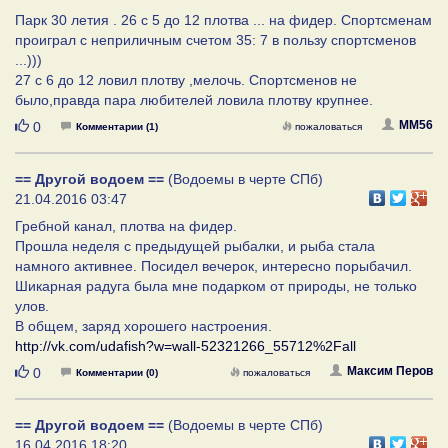
Парк 30 летия . 26 с 5 до 12 плотва ... на фидер. Спортсменам
проиграл с неприличным счетом 35: 7 в пользу спортсменов
...)))
27 с 6 до 12 ловил плотву ,мелочь. Спортсменов не
было,правда пара любителей ловила плотву крупнее.
Нравится
MM56
0
Комментарии (1)
пожаловаться
== Другой водоем ==
(Водоемы в черте СПб)
21.04.2016 03:47
Гребной канал, плотва на фидер.
Прошла неделя с предыдущей рыбалки, и рыба стала
намного активнее. Посидел вечерок, интересно порыбачил.
Шикарная радуга была мне подарком от природы, не только
улов.
В общем, заряд хорошего настроения.
http://vk.com/udafish?w=wall-52321266_55712%2Fall
Нравится
Максим Перов
0
Комментарии (0)
пожаловаться
== Другой водоем ==
(Водоемы в черте СПб)
16.04.2016 18:20