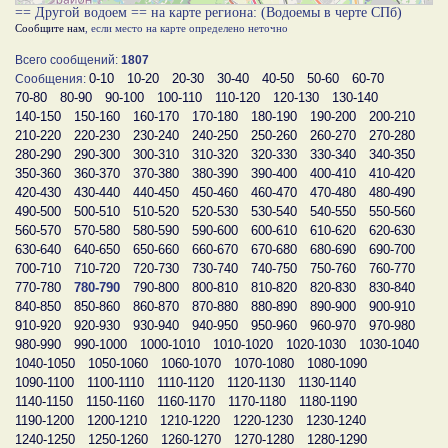
== Другой водоем == на карте региона: (Водоемы в черте СПб)
Сообщите нам
, если место на карте определено неточно
Всего сообщений:
1807
0-10
10-20
20-30
30-40
40-50
50-60
60-70
Сообщения:
70-80
80-90
90-100
100-110
110-120
120-130
130-140
140-150
150-160
160-170
170-180
180-190
190-200
200-210
210-220
220-230
230-240
240-250
250-260
260-270
270-280
280-290
290-300
300-310
310-320
320-330
330-340
340-350
350-360
360-370
370-380
380-390
390-400
400-410
410-420
420-430
430-440
440-450
450-460
460-470
470-480
480-490
490-500
500-510
510-520
520-530
530-540
540-550
550-560
560-570
570-580
580-590
590-600
600-610
610-620
620-630
630-640
640-650
650-660
660-670
670-680
680-690
690-700
700-710
710-720
720-730
730-740
740-750
750-760
760-770
770-780
780-790
790-800
800-810
810-820
820-830
830-840
840-850
850-860
860-870
870-880
880-890
890-900
900-910
910-920
920-930
930-940
940-950
950-960
960-970
970-980
980-990
990-1000
1000-1010
1010-1020
1020-1030
1030-1040
1040-1050
1050-1060
1060-1070
1070-1080
1080-1090
1090-1100
1100-1110
1110-1120
1120-1130
1130-1140
1140-1150
1150-1160
1160-1170
1170-1180
1180-1190
1190-1200
1200-1210
1210-1220
1220-1230
1230-1240
1240-1250
1250-1260
1260-1270
1270-1280
1280-1290