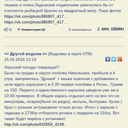
тишине и покое.Ладожские поджопники ужаснулись бы от
плотности рыбацкой братии на квадратный метр. Пара фоток
https://vk.com/photo386907_417...
https://vk.com/photo386907_417...
Нравится
КАH_OZERKI
0
Комментарии (0)
пожаловаться
== Другой водоем ==
(Водоемы в черте СПб)
15.05.2016 13:19
Хорошей погоды товарищи!!!
Были на прудах в округе посёлка Никольское. прибыли в 4
утра, закормились "Дунаев" + кашка пшенная с добавками и
сели ждать карасика=) в 4:30 первая поклёвка и Ротан...Грамм
на 150. Первого и единственного карасика увидели уже аж в
10:40 примерно. В общем карась отдыхал,зато на все что не
кинь(червь, опарик(было но редко), мотыль, болтушка, булка )
брал с разным энтузиазмом только ротан. Итого 1 карасик с
ладошку и 2736гр отборного ротана с лидером на 316гр. Вот
такая будет жарёха с ротанами)
http://vk.com/photo910559_4149...