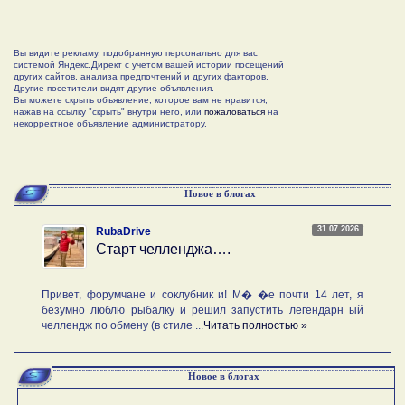
Вы видите рекламу, подобранную персонально для вас
системой Яндекс.Директ с учетом вашей истории посещений
других сайтов, анализа предпочтений и других факторов.
Другие посетители видят другие объявления.
Вы можете скрыть объявление, которое вам не нравится,
нажав на ссылку "скрыть" внутри него, или
пожаловаться
на
некорректное объявление администратору.
Новое в блогах
31.07.2026
RubaDrive
Старт челленджа….
Привет, форумчане и соклубник и! М� �е почти 14 лет, я
безумно люблю рыбалку и решил запустить легендарн ый
челлендж по обмену (в стиле ...
Читать полностью »
Новое в блогах