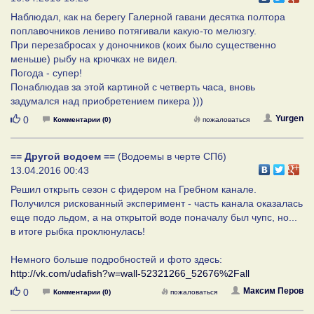
Наблюдал, как на берегу Галерной гавани десятка полтора
поплавочников лениво потягивали какую-то мелюзгу.
При перезабросах у доночников (коих было существенно
меньше) рыбу на крючках не видел.
Погода - супер!
Понаблюдав за этой картиной с четверть часа, вновь
задумался над приобретением пикера )))
Нравится
Yurgen
0
Комментарии (0)
пожаловаться
== Другой водоем ==
(Водоемы в черте СПб)
13.04.2016 00:43
Решил открыть сезон с фидером на Гребном канале.
Получился рискованный эксперимент - часть канала оказалась
еще подо льдом, а на открытой воде поначалу был чупс, но...
в итоге рыбка проклюнулась!
Немного больше подробностей и фото здесь:
http://vk.com/udafish?w=wall-52321266_52676%2Fall
Нравится
Максим Перов
0
Комментарии (0)
пожаловаться