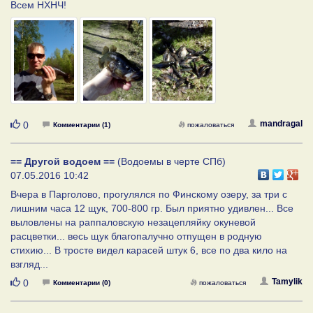
Всем НХНЧ!
Нравится
mandragal
0
Комментарии (1)
пожаловаться
== Другой водоем ==
(Водоемы в черте СПб)
07.05.2016 10:42
Вчера в Парголово, прогулялся по Финскому озеру, за три с
лишним часа 12 щук, 700-800 гр. Был приятно удивлен... Все
выловлены на раппаловскую незацепляйку окуневой
расцветки... весь щук благопалучно отпущен в родную
стихию... В тросте видел карасей штук 6, все по два кило на
взгляд...
Нравится
Tamylik
0
Комментарии (0)
пожаловаться