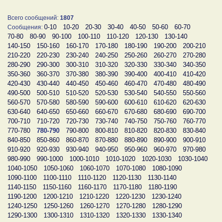
Всего сообщений:
1807
0-10
10-20
20-30
30-40
40-50
50-60
60-70
Сообщения:
70-80
80-90
90-100
100-110
110-120
120-130
130-140
140-150
150-160
160-170
170-180
180-190
190-200
200-210
210-220
220-230
230-240
240-250
250-260
260-270
270-280
280-290
290-300
300-310
310-320
320-330
330-340
340-350
350-360
360-370
370-380
380-390
390-400
400-410
410-420
420-430
430-440
440-450
450-460
460-470
470-480
480-490
490-500
500-510
510-520
520-530
530-540
540-550
550-560
560-570
570-580
580-590
590-600
600-610
610-620
620-630
630-640
640-650
650-660
660-670
670-680
680-690
690-700
700-710
710-720
720-730
730-740
740-750
750-760
760-770
770-780
780-790
790-800
800-810
810-820
820-830
830-840
840-850
850-860
860-870
870-880
880-890
890-900
900-910
910-920
920-930
930-940
940-950
950-960
960-970
970-980
980-990
990-1000
1000-1010
1010-1020
1020-1030
1030-1040
1040-1050
1050-1060
1060-1070
1070-1080
1080-1090
1090-1100
1100-1110
1110-1120
1120-1130
1130-1140
1140-1150
1150-1160
1160-1170
1170-1180
1180-1190
1190-1200
1200-1210
1210-1220
1220-1230
1230-1240
1240-1250
1250-1260
1260-1270
1270-1280
1280-1290
1290-1300
1300-1310
1310-1320
1320-1330
1330-1340