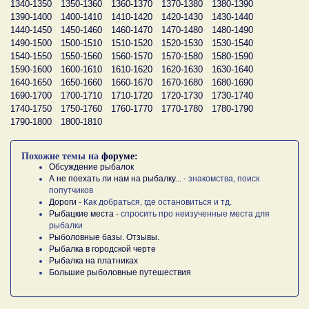
1340-1350
1350-1360
1360-1370
1370-1380
1380-1390
1390-1400
1400-1410
1410-1420
1420-1430
1430-1440
1440-1450
1450-1460
1460-1470
1470-1480
1480-1490
1490-1500
1500-1510
1510-1520
1520-1530
1530-1540
1540-1550
1550-1560
1560-1570
1570-1580
1580-1590
1590-1600
1600-1610
1610-1620
1620-1630
1630-1640
1640-1650
1650-1660
1660-1670
1670-1680
1680-1690
1690-1700
1700-1710
1710-1720
1720-1730
1730-1740
1740-1750
1750-1760
1760-1770
1770-1780
1780-1790
1790-1800
1800-1810
Похожие темы на
форуме:
Обсуждение рыбалок
А не поехать ли нам на рыбалку...
- знакомства, поиск
попутчиков
Дороги
- Как добраться, где остановиться и тд.
Рыбацкие места
- спросить про неизученные места для
рыбалки
Рыболовные базы. Отзывы.
Рыбалка в городской черте
Рыбалка на платниках
Большие рыболовные путешествия