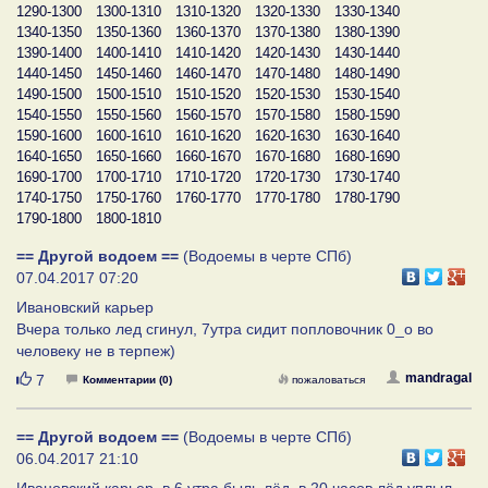
1290-1300
1300-1310
1310-1320
1320-1330
1330-1340
1340-1350
1350-1360
1360-1370
1370-1380
1380-1390
1390-1400
1400-1410
1410-1420
1420-1430
1430-1440
1440-1450
1450-1460
1460-1470
1470-1480
1480-1490
1490-1500
1500-1510
1510-1520
1520-1530
1530-1540
1540-1550
1550-1560
1560-1570
1570-1580
1580-1590
1590-1600
1600-1610
1610-1620
1620-1630
1630-1640
1640-1650
1650-1660
1660-1670
1670-1680
1680-1690
1690-1700
1700-1710
1710-1720
1720-1730
1730-1740
1740-1750
1750-1760
1760-1770
1770-1780
1780-1790
1790-1800
1800-1810
== Другой водоем ==
(Водоемы в черте СПб)
07.04.2017 07:20
Ивановский карьер
Вчера только лед сгинул, 7утра сидит попловочник 0_о во
человеку не в терпеж)
Нравится
mandragal
7
Комментарии (0)
пожаловаться
== Другой водоем ==
(Водоемы в черте СПб)
06.04.2017 21:10
Ивановский карьер, в 6 утра быль лёд, в 20 часов лёд уплыл