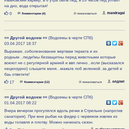
на дно, вода открытая!
Нравится
mandragal
0
Комментарии (4)
пожаловаться
== Другой водоем ==
(Водоемы в черте СПб)
03.04.2017 18:37
Выражаю..соболезнование жертвам теракта и их
родным...люди!мы беззащитны перед животными которые
воюют не с регулярной армией и ввп лично...если (высказался
нецензурно) слышите меня...мажьте лоб зеленкой..за детей и
баь ответите!
Нравится
олдпит
17
Комментарии (12)
пожаловаться
== Другой водоем ==
(Водоемы в черте СПб)
01.04.2017 08:22
Вчера вечером прогулялся вдоль речки в Стрельне (напротив
санатория). При мне рыбак на фидер с червяком извлек из
воды голавля и плотву. Можно начинать сезон.