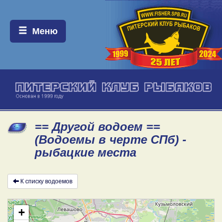
Меню:
Меню
== Другой водоем ==
(Водоемы в черте СПб) -
рыбацкие места
К списку водоемов
+