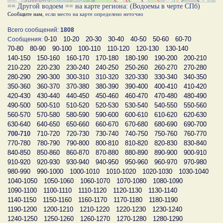
== Другой водоем == на карте региона: (Водоемы в черте СПб)
Сообщите нам
, если место на карте определено неточно
Всего сообщений:
1808
0-10
10-20
20-30
30-40
40-50
50-60
60-70
Сообщения:
70-80
80-90
90-100
100-110
110-120
120-130
130-140
140-150
150-160
160-170
170-180
180-190
190-200
200-210
210-220
220-230
230-240
240-250
250-260
260-270
270-280
280-290
290-300
300-310
310-320
320-330
330-340
340-350
350-360
360-370
370-380
380-390
390-400
400-410
410-420
420-430
430-440
440-450
450-460
460-470
470-480
480-490
490-500
500-510
510-520
520-530
530-540
540-550
550-560
560-570
570-580
580-590
590-600
600-610
610-620
620-630
630-640
640-650
650-660
660-670
670-680
680-690
690-700
700-710
710-720
720-730
730-740
740-750
750-760
760-770
770-780
780-790
790-800
800-810
810-820
820-830
830-840
840-850
850-860
860-870
870-880
880-890
890-900
900-910
910-920
920-930
930-940
940-950
950-960
960-970
970-980
980-990
990-1000
1000-1010
1010-1020
1020-1030
1030-1040
1040-1050
1050-1060
1060-1070
1070-1080
1080-1090
1090-1100
1100-1110
1110-1120
1120-1130
1130-1140
1140-1150
1150-1160
1160-1170
1170-1180
1180-1190
1190-1200
1200-1210
1210-1220
1220-1230
1230-1240
1240-1250
1250-1260
1260-1270
1270-1280
1280-1290