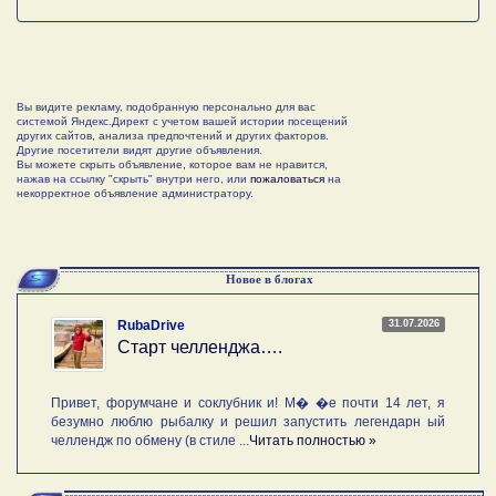
Вы видите рекламу, подобранную персонально для вас
системой Яндекс.Директ с учетом вашей истории посещений
других сайтов, анализа предпочтений и других факторов.
Другие посетители видят другие объявления.
Вы можете скрыть объявление, которое вам не нравится,
нажав на ссылку "скрыть" внутри него, или
пожаловаться
на
некорректное объявление администратору.
Новое в блогах
31.07.2026
RubaDrive
Старт челленджа….
Привет, форумчане и соклубник и! М� �е почти 14 лет, я
безумно люблю рыбалку и решил запустить легендарн ый
челлендж по обмену (в стиле ...
Читать полностью »