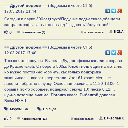
== Другой водоем ==
(Водоемы в черте СПб)
17.03.2017 21:44
Сегодня в парке 300лет,глухо!Подушка подъезжала,обещали
завтра штрафы за выход на лед "выдавать"!Аккуратней!
Нравится
KOLA
0
Комментарии (2)
пожаловаться
== Другой водоем ==
(Водоемы в черте СПб)
12.03.2017 17:46
Только что вернулся. Вышел в Дудергофском канале и вправо
до Красненькой. От берега 800м. Клюёт подлещик на мотыля,
но нужно постоянно кормить, как только подкормка
закончилась - клевать перестало. Итог 61 хвост. Меньше
ладони - обратно в лунку. Основная раздача с 11:30-13:00. 1
обрыв (что-то хорошее, подержал секунд 10) леска 0,12...,
нужно потолще видимо. Погодка класс! Рыбалкой доволен.
Всем НХНЧ.
Мормышка
Со льда
Нравится
Вячеслав К
2
Комментарии (11)
пожаловаться