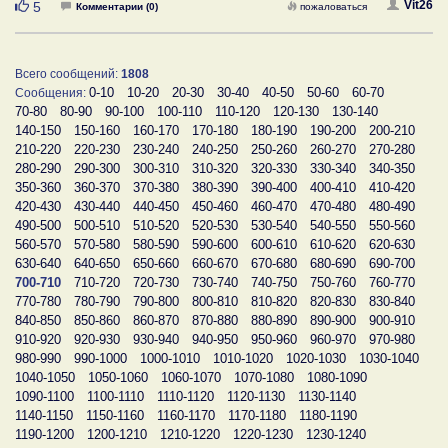
Нравится
Vit26
5
Комментарии (0)
пожаловаться
Всего сообщений:
1808
0-10
10-20
20-30
30-40
40-50
50-60
60-70
Сообщения:
70-80
80-90
90-100
100-110
110-120
120-130
130-140
140-150
150-160
160-170
170-180
180-190
190-200
200-210
210-220
220-230
230-240
240-250
250-260
260-270
270-280
280-290
290-300
300-310
310-320
320-330
330-340
340-350
350-360
360-370
370-380
380-390
390-400
400-410
410-420
420-430
430-440
440-450
450-460
460-470
470-480
480-490
490-500
500-510
510-520
520-530
530-540
540-550
550-560
560-570
570-580
580-590
590-600
600-610
610-620
620-630
630-640
640-650
650-660
660-670
670-680
680-690
690-700
700-710
710-720
720-730
730-740
740-750
750-760
760-770
770-780
780-790
790-800
800-810
810-820
820-830
830-840
840-850
850-860
860-870
870-880
880-890
890-900
900-910
910-920
920-930
930-940
940-950
950-960
960-970
970-980
980-990
990-1000
1000-1010
1010-1020
1020-1030
1030-1040
1040-1050
1050-1060
1060-1070
1070-1080
1080-1090
1090-1100
1100-1110
1110-1120
1120-1130
1130-1140
1140-1150
1150-1160
1160-1170
1170-1180
1180-1190
1190-1200
1200-1210
1210-1220
1220-1230
1230-1240