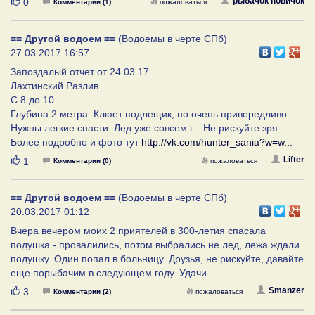
Нравится
рыбачок новичок
0
Комментарии (1)
пожаловаться
== Другой водоем ==
(Водоемы в черте СПб)
27.03.2017 16:57
Запоздалый отчет от 24.03.17.
Лахтинский Разлив.
С 8 до 10.
Глубина 2 метра. Клюет подлещик, но очень привередливо.
Нужны легкие снасти. Лед уже совсем г... Не рискуйте зря.
Более подробно и фото тут
http://vk.com/hunter_sania?w=w...
Нравится
Lifter
1
Комментарии (0)
пожаловаться
== Другой водоем ==
(Водоемы в черте СПб)
20.03.2017 01:12
Вчера вечером моих 2 приятелей в 300-летия спасала
подушка - провалились, потом выбрались не лед, лежа ждали
подушку. Один попал в больницу. Друзья, не рискуйте, давайте
еще порыбачим в следующем году. Удачи.
Нравится
Smanzer
3
Комментарии (2)
пожаловаться