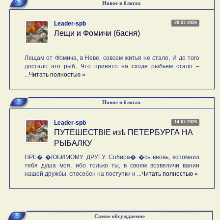
Новое в блогах
20.07.2026
Leader-spb
Лещи и Фомичи (басня)
Лещам от Фомича, в Неве, совсем житья не стало, И до того
достало это рыб, Что принято на сходе рыбьем стало –
...
Читать полностью »
Новое в блогах
14.07.2026
Leader-spb
ПУТЕШЕСТВIE изѣ ПЕТЕРБУРГА НА
РЫБАЛКУ
ПРЕ� �ЮБИМОМУ ДРУГУ. Собира� �сь вновь, вспомнил
тебя душа моя, ибо только ты, в своем возвеличи вании
нашей дружбы, способен на поступки и ...
Читать полностью »
Самое обсуждаемое