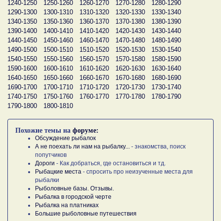
1240-1250
1250-1260
1260-1270
1270-1280
1280-1290
1290-1300
1300-1310
1310-1320
1320-1330
1330-1340
1340-1350
1350-1360
1360-1370
1370-1380
1380-1390
1390-1400
1400-1410
1410-1420
1420-1430
1430-1440
1440-1450
1450-1460
1460-1470
1470-1480
1480-1490
1490-1500
1500-1510
1510-1520
1520-1530
1530-1540
1540-1550
1550-1560
1560-1570
1570-1580
1580-1590
1590-1600
1600-1610
1610-1620
1620-1630
1630-1640
1640-1650
1650-1660
1660-1670
1670-1680
1680-1690
1690-1700
1700-1710
1710-1720
1720-1730
1730-1740
1740-1750
1750-1760
1760-1770
1770-1780
1780-1790
1790-1800
1800-1810
Похожие темы на
форуме:
Обсуждение рыбалок
А не поехать ли нам на рыбалку...
- знакомства, поиск
попутчиков
Дороги
- Как добраться, где остановиться и тд.
Рыбацкие места
- спросить про неизученные места для
рыбалки
Рыболовные базы. Отзывы.
Рыбалка в городской черте
Рыбалка на платниках
Большие рыболовные путешествия