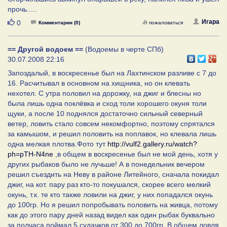
прочь.....
Нравится
Игара
0
Комментарии (0)
пожаловаться
== Другой водоем ==
(Водоемы в черте СПб)
30.07.2008 22:16
Запоздалый, в воскресенье был на Лахтинском разливе с 7 до
16. Расчитывал в основном на хищника, но он клевать
нехотел. С утра половил на дорожку, на джиг и блесны но
была лишь одна поклёвка и сход толи хорошего окуня толи
щуки, а после 10 поднялся достаточно сильный северный
ветер, ловить стало совсем некомфортно, поэтому спрятался
за камышом, и решил половить на поплавок, но клевала лишь
одна мелкая плотва.Фото тут
http://vulf2.gallery.ru/watch?
ph=pTH-N4ne
,в общем в воскресенье был не мой день, хотя у
других рыбаков было не лучьше! А в понедельник вечером
решил съездить на Неву в районе Литейного, сначала покидал
джиг, на кот. пару раз кто-то покушался, скорее всего мелкий
окунь, т.к. те кто также ловили на джиг, у них попадался окунь
до 100гр. Но я решил попробывать половить на живца, потому
как до этого пару дней назад видел как один рыбак буквально
за полчаса поймал 5 судачков от 300 до 700гр. В общем ловля