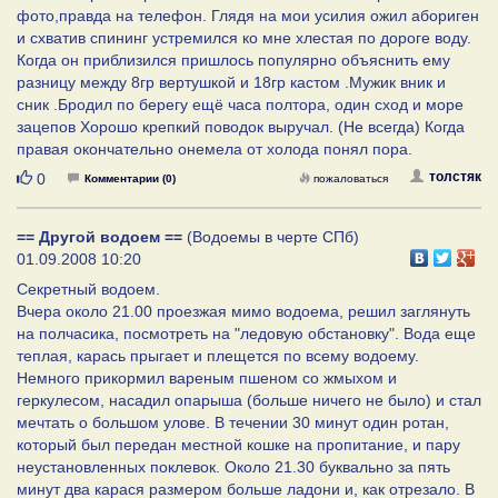
фото,правда на телефон. Глядя на мои усилия ожил абориген
и схватив спининг устремился ко мне хлестая по дороге воду.
Когда он приблизился пришлось популярно объяснить ему
разницу между 8гр вертушкой и 18гр кастом .Мужик вник и
сник .Бродил по берегу ещё часа полтора, один сход и море
зацепов Хорошо крепкий поводок выручал. (Не всегда) Когда
правая окончательно онемела от холода понял пора.
Нравится
толстяк
0
Комментарии (0)
пожаловаться
== Другой водоем ==
(Водоемы в черте СПб)
01.09.2008 10:20
Секретный водоем.
Вчера около 21.00 проезжая мимо водоема, решил заглянуть
на полчасика, посмотреть на "ледовую обстановку". Вода еще
теплая, карась прыгает и плещется по всему водоему.
Немного прикормил вареным пшеном со жмыхом и
геркулесом, насадил опарыша (больше ничего не было) и стал
мечтать о большом улове. В течении 30 минут один ротан,
который был передан местной кошке на пропитание, и пару
неустановленных поклевок. Около 21.30 буквально за пять
минут два карася размером больше ладони и, как отрезало. В