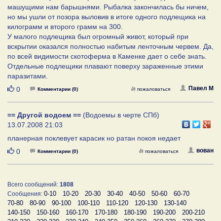
машущими нам барышнями. Рыбалка закончилась бы ничем,
но мы ушли от позора выловив в итоге одного подлещика на
килограмм и второго грамм на 300.
У малого подлещика был огромный живот, который при
вскрытии оказался полностью набитым ленточным червем. Да,
по всей видимости скотоферма в Каменке дает о себе знать.
Отдельные подлещики плавают поверху зараженные этими
паразитами.
Нравится
Павел М
0
Комментарии (0)
пожаловаться
== Другой водоем ==
(Водоемы в черте СПб)
13.07.2008 21:03
планерная поклевует карасик но ратан покоя недает
Нравится
вован
0
Комментарии (0)
пожаловаться
Всего сообщений:
1808
0-10
10-20
20-30
30-40
40-50
50-60
60-70
Сообщения:
70-80
80-90
90-100
100-110
110-120
120-130
130-140
140-150
150-160
160-170
170-180
180-190
190-200
200-210