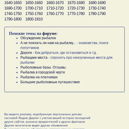
1640-1650
1650-1660
1660-1670
1670-1680
1680-1690
1690-1700
1700-1710
1710-1720
1720-1730
1730-1740
1740-1750
1750-1760
1760-1770
1770-1780
1780-1790
1790-1800
1800-1810
Похожие темы на
форуме:
Обсуждение рыбалок
А не поехать ли нам на рыбалку...
- знакомства, поиск
попутчиков
Дороги
- Как добраться, где остановиться и тд.
Рыбацкие места
- спросить про неизученные места для
рыбалки
Рыболовные базы. Отзывы.
Рыбалка в городской черте
Рыбалка на платниках
Большие рыболовные путешествия
Вы видите рекламу, подобранную персонально для вас
системой Яндекс.Директ с учетом вашей истории посещений
других сайтов, анализа предпочтений и других факторов.
Другие посетители видят другие объявления.