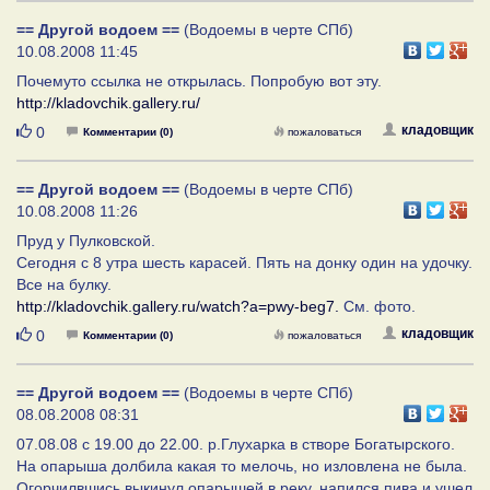
== Другой водоем ==
(Водоемы в черте СПб)
10.08.2008 11:45
Почемуто ссылка не открылась. Попробую вот эту.
http://kladovchik.gallery.ru/
Нравится
кладовщик
0
Комментарии (0)
пожаловаться
== Другой водоем ==
(Водоемы в черте СПб)
10.08.2008 11:26
Пруд у Пулковской.
Сегодня с 8 утра шесть карасей. Пять на донку один на удочку.
Все на булку.
http://kladovchik.gallery.ru/watch?a=pwy-beg7.
См. фото.
Нравится
кладовщик
0
Комментарии (0)
пожаловаться
== Другой водоем ==
(Водоемы в черте СПб)
08.08.2008 08:31
07.08.08 с 19.00 до 22.00. р.Глухарка в створе Богатырского.
На опарыша долбила какая то мелочь, но изловлена не была.
Огорчилвшись выкинул опарышей в реку, напился пива и ушел