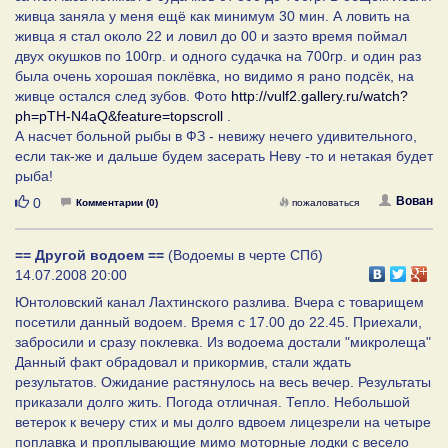
живца заняла у меня ещё как минимум 30 мин. А ловить на
живца я стал около 22 и ловил до 00 и заэто время поймал
двух окушков по 100гр. и одного судачка на 700гр. и один раз
была очень хорошая поклёвка, но видимо я рано подсёк, на
живце остался след зубов. Фото
http://vulf2.gallery.ru/watch?
ph=pTH-N4aQ&feature=topscroll
.
А насчет больной рыбы в ФЗ - невижу нечего удивительного,
если так-же и дальше будем засерать Неву -то и нетакая будет
рыба!
Нравится
Вован
0
Комментарии (0)
пожаловаться
== Другой водоем ==
(Водоемы в черте СПб)
14.07.2008 20:00
Юнтоловский канал Лахтинского разлива. Вчера с товарищем
посетили данный водоем. Время с 17.00 до 22.45. Приехали,
забросили и сразу поклевка. Из водоема достали "микролеща"
Данный факт обрадовал и прикормив, стали ждать
результатов. Ожидание растянулось на весь вечер. Результаты
приказали долго жить. Погода отличная. Тепло. Небольшой
ветерок к вечеру стих и мы долго вдвоем лицезрели на четыре
поплавка и проплывающие мимо моторные лодки с весело