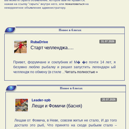
Вы можете скрыть объявление, которое вам не нравится,
нажав на ссылку "скрыть" внутри него, или
пожаловаться
на
некорректное объявление администратору.
Новое в блогах
31.07.2026
RubaDrive
Старт челленджа….
Привет, форумчане и соклубник и! М� �е почти 14 лет, я
безумно люблю рыбалку и решил запустить легендарн ый
челлендж по обмену (в стиле ...
Читать полностью »
Новое в блогах
20.07.2026
Leader-spb
Лещи и Фомичи (басня)
Лещам от Фомича, в Неве, совсем житья не стало, И до того
достало это рыб, Что принято на сходе рыбьем стало –