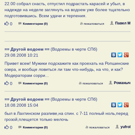
22.00 собрал снасть, отпустил подрастать карасей и убыл, в
надежде на неделе заглянуть на водоем уже более тщательно
подготовившись. Всем удачи и терпения.
Нравится
Павел М
0
Комментарии (0)
пожаловаться
== Другой водоем ==
(Водоемы в черте СПб)
29.08.2008 10:21
Привет всем! Мужики подскажите как проехать на Ропшинские
озера, и вообще ловиться ли там что-нибудь, на что, и как?
Модераторам сорри...
Нравится
Романыч
0
Комментарии (0)
пожаловаться
== Другой водоем ==
(Водоемы в черте СПб)
18.08.2008 15:04
был в Лахтинском разливе,на спин. с 7-11 полный ноль,перед
грозой,плещется только мелочь
Нравится
yufrol
0
Комментарии (0)
пожаловаться