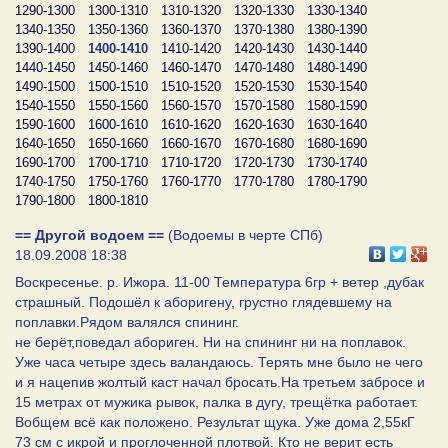
1290-1300
1300-1310
1310-1320
1320-1330
1330-1340
1340-1350
1350-1360
1360-1370
1370-1380
1380-1390
1390-1400
1400-1410
1410-1420
1420-1430
1430-1440
1440-1450
1450-1460
1460-1470
1470-1480
1480-1490
1490-1500
1500-1510
1510-1520
1520-1530
1530-1540
1540-1550
1550-1560
1560-1570
1570-1580
1580-1590
1590-1600
1600-1610
1610-1620
1620-1630
1630-1640
1640-1650
1650-1660
1660-1670
1670-1680
1680-1690
1690-1700
1700-1710
1710-1720
1720-1730
1730-1740
1740-1750
1750-1760
1760-1770
1770-1780
1780-1790
1790-1800
1800-1810
== Другой водоем ==
(Водоемы в черте СПб)
18.09.2008 18:38
Воскресенье. р. Ижора. 11-00 Температура 6гр + ветер ,дубак
страшный. Подошёл к аборигену, грустно глядевшему на
поплавки.Рядом валялся спининг.
не берёт,поведал абориген. Ни на спининг ни на поплавок.
Уже часа четыре здесь валандаюсь. Терять мне было не чего
и я нацепив жолтый каст начал бросать.На третьем забросе и
15 метрах от мужика рывок, палка в дугу, трещётка работает.
Вобщем всё как положено. Результат щука. Уже дома 2,55кГ
73 см с икрой и проглоченной плотвой. Кто не верит есть