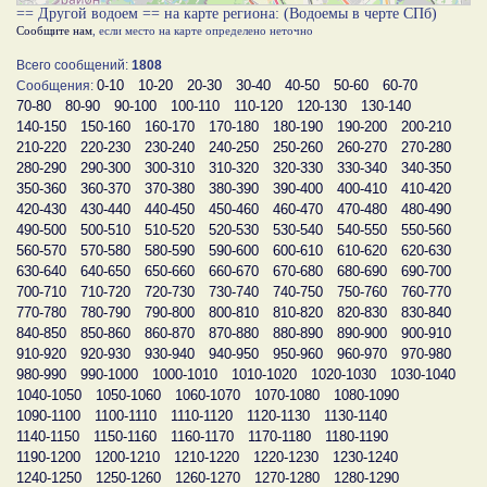
== Другой водоем == на карте региона: (Водоемы в черте СПб)
Сообщите нам
, если место на карте определено неточно
Всего сообщений:
1808
0-10
10-20
20-30
30-40
40-50
50-60
60-70
Сообщения:
70-80
80-90
90-100
100-110
110-120
120-130
130-140
140-150
150-160
160-170
170-180
180-190
190-200
200-210
210-220
220-230
230-240
240-250
250-260
260-270
270-280
280-290
290-300
300-310
310-320
320-330
330-340
340-350
350-360
360-370
370-380
380-390
390-400
400-410
410-420
420-430
430-440
440-450
450-460
460-470
470-480
480-490
490-500
500-510
510-520
520-530
530-540
540-550
550-560
560-570
570-580
580-590
590-600
600-610
610-620
620-630
630-640
640-650
650-660
660-670
670-680
680-690
690-700
700-710
710-720
720-730
730-740
740-750
750-760
760-770
770-780
780-790
790-800
800-810
810-820
820-830
830-840
840-850
850-860
860-870
870-880
880-890
890-900
900-910
910-920
920-930
930-940
940-950
950-960
960-970
970-980
980-990
990-1000
1000-1010
1010-1020
1020-1030
1030-1040
1040-1050
1050-1060
1060-1070
1070-1080
1080-1090
1090-1100
1100-1110
1110-1120
1120-1130
1130-1140
1140-1150
1150-1160
1160-1170
1170-1180
1180-1190
1190-1200
1200-1210
1210-1220
1220-1230
1230-1240
1240-1250
1250-1260
1260-1270
1270-1280
1280-1290