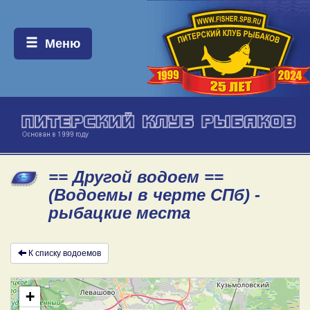
Меню:
Меню
== Другой водоем ==
(Водоемы в черте СПб) -
рыбацкие места
К списку водоемов
+