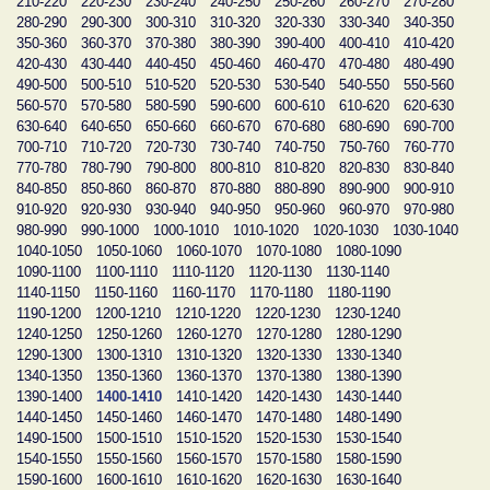
210-220
220-230
230-240
240-250
250-260
260-270
270-280
280-290
290-300
300-310
310-320
320-330
330-340
340-350
350-360
360-370
370-380
380-390
390-400
400-410
410-420
420-430
430-440
440-450
450-460
460-470
470-480
480-490
490-500
500-510
510-520
520-530
530-540
540-550
550-560
560-570
570-580
580-590
590-600
600-610
610-620
620-630
630-640
640-650
650-660
660-670
670-680
680-690
690-700
700-710
710-720
720-730
730-740
740-750
750-760
760-770
770-780
780-790
790-800
800-810
810-820
820-830
830-840
840-850
850-860
860-870
870-880
880-890
890-900
900-910
910-920
920-930
930-940
940-950
950-960
960-970
970-980
980-990
990-1000
1000-1010
1010-1020
1020-1030
1030-1040
1040-1050
1050-1060
1060-1070
1070-1080
1080-1090
1090-1100
1100-1110
1110-1120
1120-1130
1130-1140
1140-1150
1150-1160
1160-1170
1170-1180
1180-1190
1190-1200
1200-1210
1210-1220
1220-1230
1230-1240
1240-1250
1250-1260
1260-1270
1270-1280
1280-1290
1290-1300
1300-1310
1310-1320
1320-1330
1330-1340
1340-1350
1350-1360
1360-1370
1370-1380
1380-1390
1390-1400
1400-1410
1410-1420
1420-1430
1430-1440
1440-1450
1450-1460
1460-1470
1470-1480
1480-1490
1490-1500
1500-1510
1510-1520
1520-1530
1530-1540
1540-1550
1550-1560
1560-1570
1570-1580
1580-1590
1590-1600
1600-1610
1610-1620
1620-1630
1630-1640