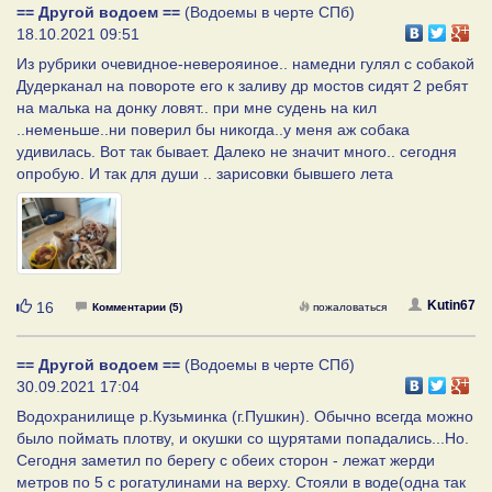
== Другой водоем ==
(Водоемы в черте СПб)
18.10.2021 09:51
Из рубрики очевидное-неверояиное.. намедни гулял с собакой
Дудерканал на повороте его к заливу др мостов сидят 2 ребят
на малька на донку ловят.. при мне судень на кил
..неменьше..ни поверил бы никогда..у меня аж собака
удивилась. Вот так бывает. Далеко не значит много.. сегодня
опробую. И так для души .. зарисовки бывшего лета
Нравится
Kutin67
16
Комментарии (5)
пожаловаться
== Другой водоем ==
(Водоемы в черте СПб)
30.09.2021 17:04
Водохранилище р.Кузьминка (г.Пушкин). Обычно всегда можно
было поймать плотву, и окушки со щурятами попадались...Но.
Сегодня заметил по берегу с обеих сторон - лежат жерди
метров по 5 с рогатулинами на верху. Стояли в воде(одна так