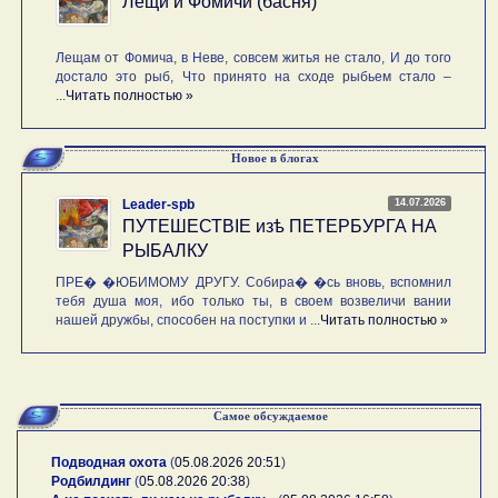
Лещи и Фомичи (басня)
Лещам от Фомича, в Неве, совсем житья не стало, И до того
достало это рыб, Что принято на сходе рыбьем стало –
...
Читать полностью »
Новое в блогах
14.07.2026
Leader-spb
ПУТЕШЕСТВIE изѣ ПЕТЕРБУРГА НА
РЫБАЛКУ
ПРЕ� �ЮБИМОМУ ДРУГУ. Собира� �сь вновь, вспомнил
тебя душа моя, ибо только ты, в своем возвеличи вании
нашей дружбы, способен на поступки и ...
Читать полностью »
Самое обсуждаемое
Подводная охота
(
05.08.2026 20:51
)
Родбилдинг
(
05.08.2026 20:38
)