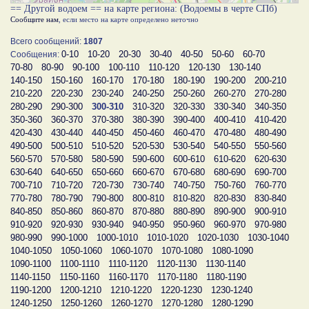
== Другой водоем == на карте региона: (Водоемы в черте СПб)
Сообщите нам
, если место на карте определено неточно
Всего сообщений:
1807
0-10
10-20
20-30
30-40
40-50
50-60
60-70
Сообщения:
70-80
80-90
90-100
100-110
110-120
120-130
130-140
140-150
150-160
160-170
170-180
180-190
190-200
200-210
210-220
220-230
230-240
240-250
250-260
260-270
270-280
280-290
290-300
300-310
310-320
320-330
330-340
340-350
350-360
360-370
370-380
380-390
390-400
400-410
410-420
420-430
430-440
440-450
450-460
460-470
470-480
480-490
490-500
500-510
510-520
520-530
530-540
540-550
550-560
560-570
570-580
580-590
590-600
600-610
610-620
620-630
630-640
640-650
650-660
660-670
670-680
680-690
690-700
700-710
710-720
720-730
730-740
740-750
750-760
760-770
770-780
780-790
790-800
800-810
810-820
820-830
830-840
840-850
850-860
860-870
870-880
880-890
890-900
900-910
910-920
920-930
930-940
940-950
950-960
960-970
970-980
980-990
990-1000
1000-1010
1010-1020
1020-1030
1030-1040
1040-1050
1050-1060
1060-1070
1070-1080
1080-1090
1090-1100
1100-1110
1110-1120
1120-1130
1130-1140
1140-1150
1150-1160
1160-1170
1170-1180
1180-1190
1190-1200
1200-1210
1210-1220
1220-1230
1230-1240
1240-1250
1250-1260
1260-1270
1270-1280
1280-1290