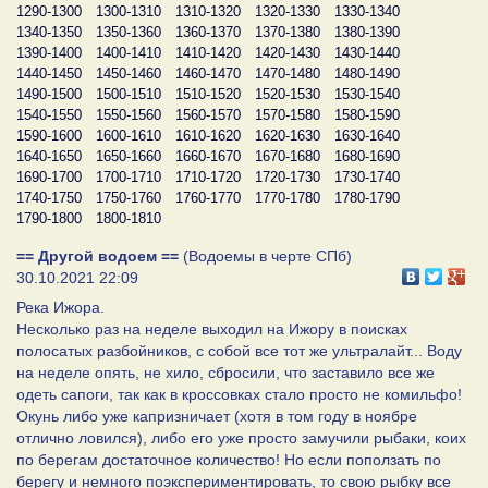
1290-1300
1300-1310
1310-1320
1320-1330
1330-1340
1340-1350
1350-1360
1360-1370
1370-1380
1380-1390
1390-1400
1400-1410
1410-1420
1420-1430
1430-1440
1440-1450
1450-1460
1460-1470
1470-1480
1480-1490
1490-1500
1500-1510
1510-1520
1520-1530
1530-1540
1540-1550
1550-1560
1560-1570
1570-1580
1580-1590
1590-1600
1600-1610
1610-1620
1620-1630
1630-1640
1640-1650
1650-1660
1660-1670
1670-1680
1680-1690
1690-1700
1700-1710
1710-1720
1720-1730
1730-1740
1740-1750
1750-1760
1760-1770
1770-1780
1780-1790
1790-1800
1800-1810
== Другой водоем ==
(Водоемы в черте СПб)
30.10.2021 22:09
Река Ижора.
Несколько раз на неделе выходил на Ижору в поисках
полосатых разбойников, с собой все тот же ультралайт... Воду
на неделе опять, не хило, сбросили, что заставило все же
одеть сапоги, так как в кроссовках стало просто не комильфо!
Окунь либо уже капризничает (хотя в том году в ноябре
отлично ловился), либо его уже просто замучили рыбаки, коих
по берегам достаточное количество! Но если поползать по
берегу и немного поэкспериментировать, то свою рыбку все