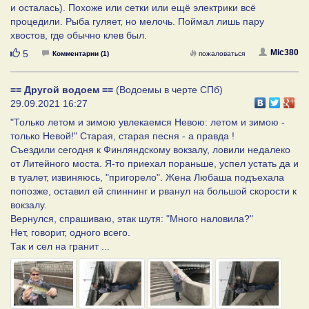
и осталась). Похоже или сетки или ещё электрики всё
процедили. Рыба гуляет, но мелочь. Поймал лишь пару
хвостов, где обычно клев был.
Нравится
Mic380
5
Комментарии (1)
пожаловаться
== Другой водоем ==
(Водоемы в черте СПб)
29.09.2021 16:27
"Только летом и зимою увлекаемся Невою: летом и зимою -
только Невой!" Старая, старая песня - а правда !
Съездили сегодня к Финляндскому вокзалу, ловили недалеко
от Литейного моста. Я-то приехал пораньше, успел устать да и
в туалет, извиняюсь, "пригорело". Жена Любаша подъехала
попозже, оставил ей спиннинг и рванул на большой скорости к
вокзалу.
Вернулся, спрашиваю, этак шутя: "Много наловила?"
Нет, говорит, одного всего.
Так и сел на гранит ...