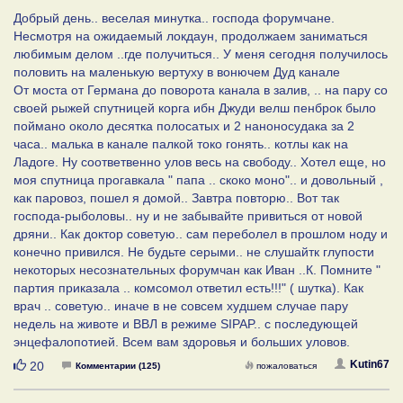
Добрый день.. веселая минутка.. господа форумчане.
Несмотря на ожидаемый локдаун, продолжаем заниматься
любимым делом ..где получиться.. У меня сегодня получилось
половить на маленькую вертуху в вонючем Дуд канале
От моста от Германа до поворота канала в залив, .. на пару со
своей рыжей спутницей корга ибн Джуди велш пенброк было
поймано около десятка полосатых и 2 наноносудака за 2
часа.. малька в канале палкой токо гонять.. котлы как на
Ладоге. Ну соответвенно улов весь на свободу.. Хотел еще, но
моя спутница прогавкала " папа .. скоко моно".. и довольный ,
как паровоз, пошел я домой.. Завтра повторю.. Вот так
господа-рыболовы.. ну и не забывайте привиться от новой
дряни.. Как доктор советую.. сам переболел в прошлом ноду и
конечно привился. Не будьте серыми.. не слушайтк глупости
некоторых несознательных форумчан как Иван ..К. Помните "
партия приказала .. комсомол ответил есть!!!" ( шутка). Как
врач .. советую.. иначе в не совсем худшем случае пару
недель на животе и ВВЛ в режиме SIPAP.. с последующей
энцефалопотией. Всем вам здоровья и больших уловов.
Нравится
Kutin67
20
Комментарии (125)
пожаловаться