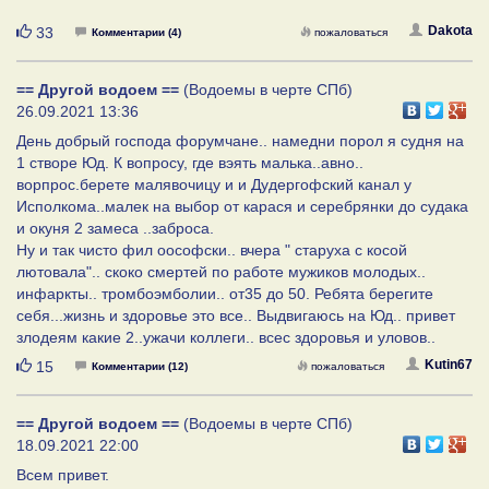
Нравится
Dakota
33
Комментарии (4)
пожаловаться
== Другой водоем ==
(Водоемы в черте СПб)
26.09.2021 13:36
День добрый господа форумчане.. намедни порол я судня на
1 створе Юд. К вопросу, где вэять малька..авно..
ворпрос.берете малявочицу и и Дудергофский канал у
Исполкома..малек на выбор от карася и серебрянки до судака
и окуня 2 замеса ..заброса.
Ну и так чисто фил оософски.. вчера " старуха с косой
лютовала".. скоко смертей по работе мужиков молодых..
инфаркты.. тромбоэмболии.. от35 до 50. Ребята берегите
себя...жизнь и здоровье это все.. Выдвигаюсь на Юд.. привет
злодеям какие 2..ужачи коллеги.. всес здоровья и уловов..
Нравится
Kutin67
15
Комментарии (12)
пожаловаться
== Другой водоем ==
(Водоемы в черте СПб)
18.09.2021 22:00
Всем привет.