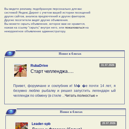
Вы видите рекламу, подобранную персонально для вас
системой Яндекс.Директ с учетом вашей истории посещений
других сайтов, анализа предпочтений и других факторов.
Другие посетители видят другие объявления.
Вы можете скрыть объявление, которое вам не нравится,
нажав на ссылку "скрыть" внутри него, или
пожаловаться
на
некорректное объявление администратору.
Новое в блогах
31.07.2026
RubaDrive
Старт челленджа….
Привет, форумчане и соклубник и! М� �е почти 14 лет, я
безумно люблю рыбалку и решил запустить легендарн ый
челлендж по обмену (в стиле ...
Читать полностью »
Новое в блогах
20.07.2026
Leader-spb