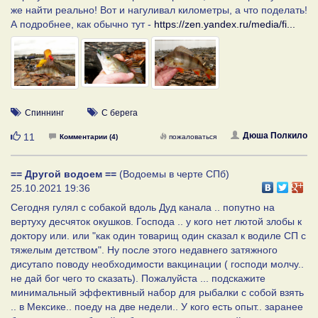
же найти реально! Вот и нагуливал километры, а что поделать!
А подробнее, как обычно тут -
https://zen.yandex.ru/media/fi...
Спиннинг
С берега
Нравится
Дюша Полкило
11
Комментарии (4)
пожаловаться
== Другой водоем ==
(Водоемы в черте СПб)
25.10.2021 19:36
Сегодня гулял с собакой вдоль Дуд канала .. попутно на
вертуху десчяток окушков. Господа .. у кого нет лютой злобы к
доктору или. или "как один товарищ один сказал к водиле СП с
тяжелым детством". Ну после этого недавнего затяжного
дисутапо поводу необходимости вакцинации ( господи молчу..
не дай бог чего то сказать). Пожалуйста ... подскажите
минимальный эффективный набор для рыбалки с собой взять
.. в Мексике.. поеду на две недели.. У кого есть опыт.. заранее