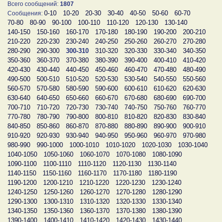
Всего сообщений:
1807
0-10
10-20
20-30
30-40
40-50
50-60
60-70
Сообщения:
70-80
80-90
90-100
100-110
110-120
120-130
130-140
140-150
150-160
160-170
170-180
180-190
190-200
200-210
210-220
220-230
230-240
240-250
250-260
260-270
270-280
280-290
290-300
300-310
310-320
320-330
330-340
340-350
350-360
360-370
370-380
380-390
390-400
400-410
410-420
420-430
430-440
440-450
450-460
460-470
470-480
480-490
490-500
500-510
510-520
520-530
530-540
540-550
550-560
560-570
570-580
580-590
590-600
600-610
610-620
620-630
630-640
640-650
650-660
660-670
670-680
680-690
690-700
700-710
710-720
720-730
730-740
740-750
750-760
760-770
770-780
780-790
790-800
800-810
810-820
820-830
830-840
840-850
850-860
860-870
870-880
880-890
890-900
900-910
910-920
920-930
930-940
940-950
950-960
960-970
970-980
980-990
990-1000
1000-1010
1010-1020
1020-1030
1030-1040
1040-1050
1050-1060
1060-1070
1070-1080
1080-1090
1090-1100
1100-1110
1110-1120
1120-1130
1130-1140
1140-1150
1150-1160
1160-1170
1170-1180
1180-1190
1190-1200
1200-1210
1210-1220
1220-1230
1230-1240
1240-1250
1250-1260
1260-1270
1270-1280
1280-1290
1290-1300
1300-1310
1310-1320
1320-1330
1330-1340
1340-1350
1350-1360
1360-1370
1370-1380
1380-1390
1390-1400
1400-1410
1410-1420
1420-1430
1430-1440