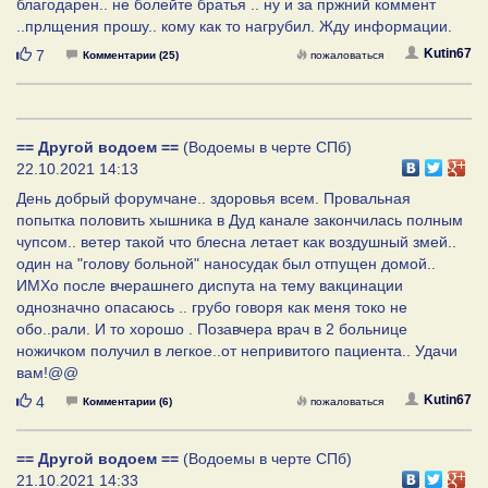
благодарен.. не болейте братья .. ну и за пржний коммент
..прлщения прошу.. кому как то нагрубил. Жду информации.
Нравится
Kutin67
7
Комментарии (25)
пожаловаться
== Другой водоем ==
(Водоемы в черте СПб)
22.10.2021 14:13
День добрый форумчане.. здоровья всем. Провальная
попытка половить хышника в Дуд канале закончилась полным
чупсом.. ветер такой что блесна летает как воздушный змей..
один на "голову больной" наносудак был отпущен домой..
ИМХо после вчерашнего диспута на тему вакцинации
однозначно опасаюсь .. грубо говоря как меня токо не
обо..рали. И то хорошо . Позавчера врач в 2 больнице
ножичком получил в легкое..от непривитого пациента.. Удачи
вам!@@
Нравится
Kutin67
4
Комментарии (6)
пожаловаться
== Другой водоем ==
(Водоемы в черте СПб)
21.10.2021 14:33