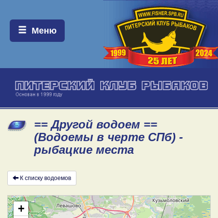
Меню:
Меню
== Другой водоем ==
(Водоемы в черте СПб) -
рыбацкие места
К списку водоемов
+