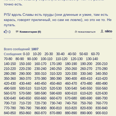
точно есть.
P/S/ вдоль Славы есть пруды (они длинные и узкие, там есть
карась, говорят приличный, но сам не ловлю), но это не то. Не
путать.
Нравится
nikto
0
Комментарии (0)
пожаловаться
Всего сообщений:
1807
0-10
10-20
20-30
30-40
40-50
50-60
60-70
Сообщения:
70-80
80-90
90-100
100-110
110-120
120-130
130-140
140-150
150-160
160-170
170-180
180-190
190-200
200-210
210-220
220-230
230-240
240-250
250-260
260-270
270-280
280-290
290-300
300-310
310-320
320-330
330-340
340-350
350-360
360-370
370-380
380-390
390-400
400-410
410-420
420-430
430-440
440-450
450-460
460-470
470-480
480-490
490-500
500-510
510-520
520-530
530-540
540-550
550-560
560-570
570-580
580-590
590-600
600-610
610-620
620-630
630-640
640-650
650-660
660-670
670-680
680-690
690-700
700-710
710-720
720-730
730-740
740-750
750-760
760-770
770-780
780-790
790-800
800-810
810-820
820-830
830-840
840-850
850-860
860-870
870-880
880-890
890-900
900-910