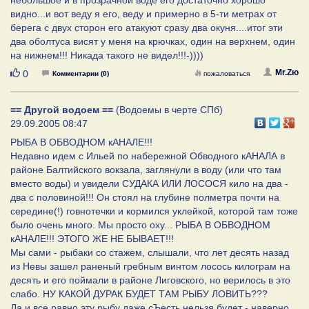
видно...и вот веду я его, веду и примерно в 5-ти метрах от
берега с двух сторон его атакуют сразу два окуня....итог эти
два оболтуса висят у меня на крючках, один на верхнем, один
на нижнем!!! Никада такого не видел!!!-))))
Нравится
Mr.Zю
0
Комментарии (0)
пожаловаться
== Другой водоем ==
(Водоемы в черте СПб)
29.09.2005 08:47
РЫБА В ОБВОДНОМ кАНАЛЕ!!!
Недавно идем с Ильей по набережной Обводного кАНАЛА в
районе Балтийского вокзала, заглянули в воду (или что там
вместо воды) и увидели СУДАКА ИЛИ ЛОСОСЯ кило на два -
два с половиной!!! Он стоял на глубине полметра почти на
середине(!) говнотечки и кормился уклейкой, которой там тоже
было очень много. Мы просто оху... РЫБА В ОБВОДНОМ
кАНАЛЕ!!! ЭТОГО ЖЕ НЕ БЫВАЕТ!!!
Мы сами - рыбаки со стажем, слышали, что лет десять назад
из Невы зашел раненый гребным винтом лосось килограм на
десять и его поймали в районе Лиговского, но верилось в это
слабо. НУ КАКОЙ ДУРАК БУДЕТ ТАМ РЫБУ ЛОВИТЬ???
Да и все равно эту рыбу даже сЪесть нельзя будет - наверно