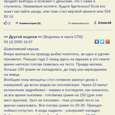
продаёт рыбтуры и исчезает с деньгами, что с нами и
случилось. Уважаемые коллеги, будьте бдительны! Если кто
знает как найти урода, или тоже стал жертвой звоните мне 934
55 14.
Нравится
Алексей
0
Комментарии (0)
пожаловаться
== Другой водоем ==
(Водоемы в черте СПб)
03.10.2005 16:07
Шуваловский карьер.
Вчера выехали на природу рыбки покоптить, за одно и удочки
прихватил. Раньше года 2 назад здесь на карьере в это самое
время неплохо плотва ловилась на тесто. Правда мелкая,
больше 100 грамм не попадалась, да пару раз карандашики
на живца.
Вообщем пока женщины стол готовили закинул донку с
кормушкой, да встал рядом на попловочную. Через 10 минут
колокольчик задребежал - первая и последняя, как оказалось,
за все время поклевка - плотвичка грамм на 150 (для этих
мест крупняк). Зато на поплавок - тока успевай тесто на
крючок наматывать. Вся плотва грамм по 20-30. Принцип -
поймал-отпустил. А когда надаело - ультралайт наладил.