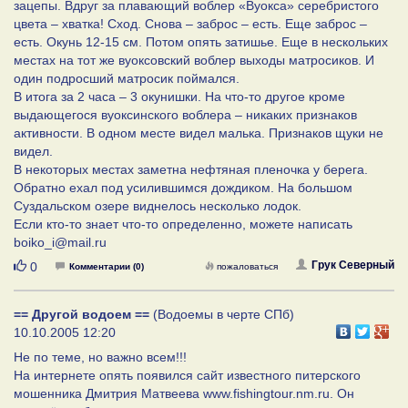
зацепы. Вдруг за плавающий воблер «Вуокса» серебристого
цвета – хватка! Сход. Снова – заброс – есть. Еще заброс –
есть. Окунь 12-15 см. Потом опять затишье. Еще в нескольких
местах на тот же вуоксовский воблер выходы матросиков. И
один подросший матросик поймался.
В итога за 2 часа – 3 окунишки. На что-то другое кроме
выдающегося вуоксинского воблера – никаких признаков
активности. В одном месте видел малька. Признаков щуки не
видел.
В некоторых местах заметна нефтяная пленочка у берега.
Обратно ехал под усилившимся дождиком. На большом
Суздальском озере виднелось несколько лодок.
Если кто-то знает что-то определенно, можете написать
boiko_i@mail.ru
Нравится
Грук Северный
0
Комментарии (0)
пожаловаться
== Другой водоем ==
(Водоемы в черте СПб)
10.10.2005 12:20
Не по теме, но важно всем!!!
На интернете опять появился сайт известного питерского
мошенника Дмитрия Матвеева www.fishingtour.nm.ru. Он