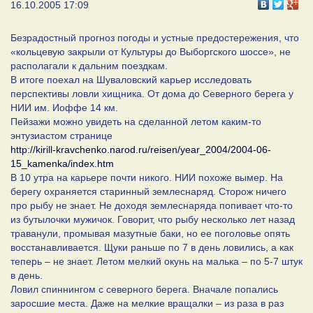
16.10.2005 17:09
Безрадостный прогноз погоды и устные предостережения, что
«кольцевую закрыли от Культуры до Выборгского шоссе», не
располагали к дальним поездкам.
В итоге поехал на Шуваловский карьер исследовать
перспективы ловли хищника. От дома до Северного берега у
НИИ им. Иоффе 14 км.
Пейзажи можно увидеть на сделанной летом каким-то
энтузиастом странице
http://kirill-kravchenko.narod.ru/reisen/year_2004/2004-06-
15_kamenka/index.htm
В 10 утра на карьере почти никого. НИИ похоже вымер. На
берегу охраняется старинный землеснаряд. Сторож ничего
про рыбу не знает. Не доходя землеснаряда попивает что-то
из бутылочки мужичок. Говорит, что рыбу несколько лет назад
траванули, промывая мазутные баки, но ее поголовье опять
восстанавливается. Щуки раньше по 7 в день ловились, а как
теперь – не знает. Летом мелкий окунь на малька – по 5-7 штук
в день.
Ловил спиннингом с северного берега. Вначале попались
заросшие места. Даже на мелкие вращалки – из раза в раз