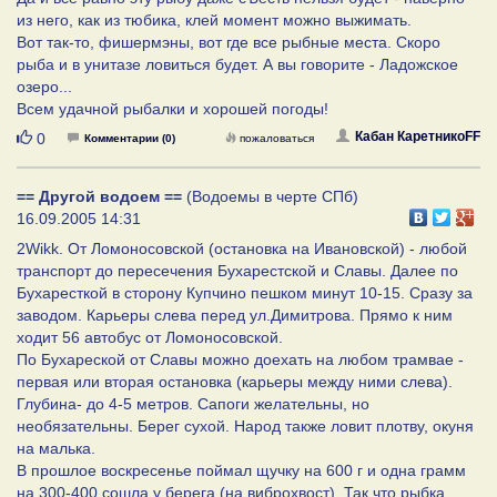
из него, как из тюбика, клей момент можно выжимать.
Вот так-то, фишермэны, вот где все рыбные места. Скоро
рыба и в унитазе ловиться будет. А вы говорите - Ладожское
озеро...
Всем удачной рыбалки и хорошей погоды!
Нравится
Кабан КаретникоFF
0
Комментарии (0)
пожаловаться
== Другой водоем ==
(Водоемы в черте СПб)
16.09.2005 14:31
2Wikk. От Ломоносовской (остановка на Ивановской) - любой
транспорт до пересечения Бухарестской и Славы. Далее по
Бухаресткой в сторону Купчино пешком минут 10-15. Сразу за
заводом. Карьеры слева перед ул.Димитрова. Прямо к ним
ходит 56 автобус от Ломоносовской.
По Бухареской от Славы можно доехать на любом трамвае -
первая или вторая остановка (карьеры между ними слева).
Глубина- до 4-5 метров. Сапоги желательны, но
необязательны. Берег сухой. Народ также ловит плотву, окуня
на малька.
В прошлое воскресенье поймал щучку на 600 г и одна грамм
на 300-400 сошла у берега (на виброхвост). Так что рыбка