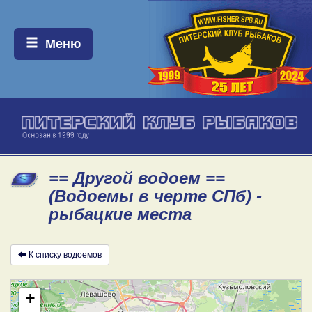
Меню:
Меню
== Другой водоем ==
(Водоемы в черте СПб) -
рыбацкие места
К списку водоемов
+