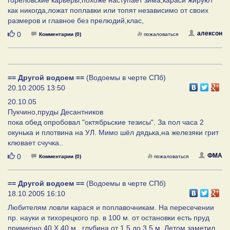
как никогда,ложат поплавки или топят независимо от своих
размеров и главное без прелюдий,клас,
Нравится
алексон
0
Комментарии (0)
пожаловаться
== Другой водоем ==
(Водоемы в черте СПб)
20.10.2005 13:50
20.10.05
Пукчино,пруды Десантников
пока обед опробовал "октябрьские тезисы". За пол часа 2
окунька и плотвина на УЛ. Мимо шёл дядька,на железяки грит
клювает счучка..
Нравится
ФМА
0
Комментарии (0)
пожаловаться
== Другой водоем ==
(Водоемы в черте СПб)
18.10.2005 16:10
Любителям ловли карася и поплавочникам. На пересечении
пр. науки и тихорецкого пр. в 100 м. от остановки есть пруд
примерно 40 Х 40 м., глубина от 1,5 до 3,5 м. Летом заметил,