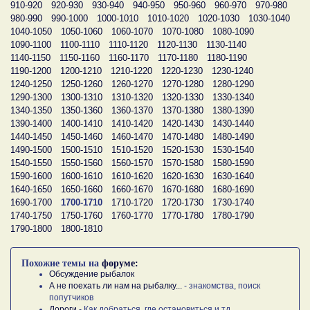
910-920
920-930
930-940
940-950
950-960
960-970
970-980
980-990
990-1000
1000-1010
1010-1020
1020-1030
1030-1040
1040-1050
1050-1060
1060-1070
1070-1080
1080-1090
1090-1100
1100-1110
1110-1120
1120-1130
1130-1140
1140-1150
1150-1160
1160-1170
1170-1180
1180-1190
1190-1200
1200-1210
1210-1220
1220-1230
1230-1240
1240-1250
1250-1260
1260-1270
1270-1280
1280-1290
1290-1300
1300-1310
1310-1320
1320-1330
1330-1340
1340-1350
1350-1360
1360-1370
1370-1380
1380-1390
1390-1400
1400-1410
1410-1420
1420-1430
1430-1440
1440-1450
1450-1460
1460-1470
1470-1480
1480-1490
1490-1500
1500-1510
1510-1520
1520-1530
1530-1540
1540-1550
1550-1560
1560-1570
1570-1580
1580-1590
1590-1600
1600-1610
1610-1620
1620-1630
1630-1640
1640-1650
1650-1660
1660-1670
1670-1680
1680-1690
1690-1700
1700-1710
1710-1720
1720-1730
1730-1740
1740-1750
1750-1760
1760-1770
1770-1780
1780-1790
1790-1800
1800-1810
Похожие темы на
форуме:
Обсуждение рыбалок
А не поехать ли нам на рыбалку...
- знакомства, поиск
попутчиков
Дороги
- Как добраться, где остановиться и тд.