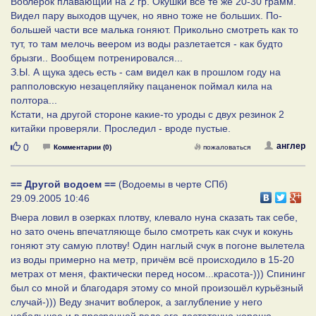
Воблерок плавающий на 2 гр. Окушки все те же 20-30 грамм.
Видел пару выходов щучек, но явно тоже не больших. По-
большей части все малька гоняют. Прикольно смотреть как то
тут, то там мелочь веером из воды разлетается - как будто
брызги.. Вообщем потренировался...
З.Ы. А щука здесь есть - сам видел как в прошлом году на
рапполовскую незацепляйку пацаненок поймал кила на
полтора...
Кстати, на другой стороне какие-то уроды с двух резинок 2
китайки проверяли. Проследил - вроде пустые.
Нравится
англер
0
Комментарии (0)
пожаловаться
== Другой водоем ==
(Водоемы в черте СПб)
29.09.2005 10:46
Вчера ловил в озерках плотву, клевало нуна сказать так себе,
но зато очень впечатляюще было смотреть как счук и кокунь
гоняют эту самую плотву! Один наглый счук в погоне вылетела
из воды примерно на метр, причём всё происходило в 15-20
метрах от меня, фактически перед носом...красота-))) Спининг
был со мной и благодаря этому со мной произошёл курьёзный
случай-))) Веду значит воблерок, а заглубление у него
небольшое и в прозрачной воде его достаточно хорошо