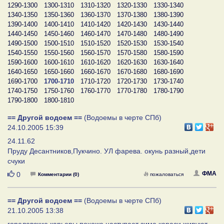
1290-1300
1300-1310
1310-1320
1320-1330
1330-1340
1340-1350
1350-1360
1360-1370
1370-1380
1380-1390
1390-1400
1400-1410
1410-1420
1420-1430
1430-1440
1440-1450
1450-1460
1460-1470
1470-1480
1480-1490
1490-1500
1500-1510
1510-1520
1520-1530
1530-1540
1540-1550
1550-1560
1560-1570
1570-1580
1580-1590
1590-1600
1600-1610
1610-1620
1620-1630
1630-1640
1640-1650
1650-1660
1660-1670
1670-1680
1680-1690
1690-1700
1700-1710
1710-1720
1720-1730
1730-1740
1740-1750
1750-1760
1760-1770
1770-1780
1780-1790
1790-1800
1800-1810
== Другой водоем ==
(Водоемы в черте СПб)
24.10.2005 15:39
24.11.62
Пруду Десантников,Пукчино. УЛ фарева. окунь разный,дети
счуки
Нравится
ФМА
0
Комментарии (0)
пожаловаться
== Другой водоем ==
(Водоемы в черте СПб)
21.10.2005 13:38
гореловские карьеры,похоже наступает зима,караси жируют