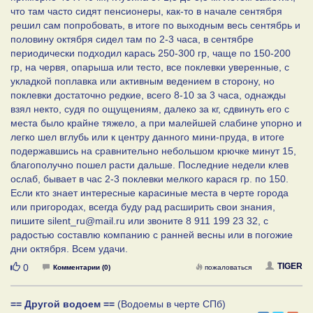
что там часто сидят пенсионеры, как-то в начале сентября
решил сам попробовать, в итоге по выходным весь сентябрь и
половину октября сидел там по 2-3 часа, в сентябре
периодически подходил карась 250-300 гр, чаще по 150-200
гр, на червя, опарыша или тесто, все поклевки уверенные, с
укладкой поплавка или активным ведением в сторону, но
поклевки достаточно редкие, всего 8-10 за 3 часа, однажды
взял некто, судя по ощущениям, далеко за кг, сдвинуть его с
места было крайне тяжело, а при малейшей слабине упорно и
легко шел вглубь или к центру данного мини-пруда, в итоге
подержавшись на сравнительно небольшом крючке минут 15,
благополучно пошел расти дальше. Последние недели клев
ослаб, бывает в час 2-3 поклевки мелкого карася гр. по 150.
Если кто знает интересные карасиные места в черте города
или пригородах, всегда буду рад расширить свои знания,
пишите silent_ru@mail.ru или звоните 8 911 199 23 32, с
радостью составлю компанию с ранней весны или в погожие
дни октября. Всем удачи.
Нравится
TIGER
0
Комментарии (0)
пожаловаться
== Другой водоем ==
(Водоемы в черте СПб)