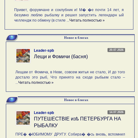
Привет, форумчане и соклубник и! М� �е почти 14 лет, я
безумно люблю рыбалку и решил запустить легендарн ый
челлендж по обмену (в стиле ...
Читать полностью »
Новое в блогах
20.07.2026
Leader-spb
Лещи и Фомичи (басня)
Лещам от Фомича, в Неве, совсем житья не стало, И до того
достало это рыб, Что принято на сходе рыбьем стало –
...
Читать полностью »
Новое в блогах
14.07.2026
Leader-spb
ПУТЕШЕСТВIE изѣ ПЕТЕРБУРГА НА
РЫБАЛКУ
ПРЕ� �ЮБИМОМУ ДРУГУ. Собира� �сь вновь, вспомнил