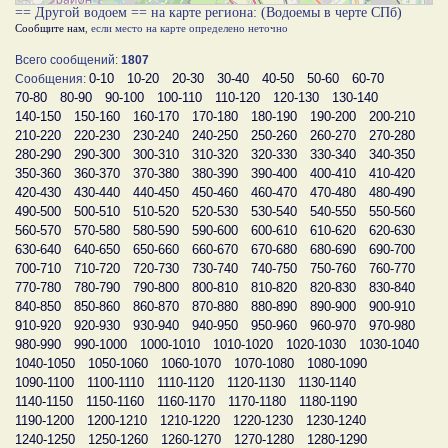
== Другой водоем == на карте региона: (Водоемы в черте СПб)
Сообщите нам
, если место на карте определено неточно
Всего сообщений:
1807
0-10
10-20
20-30
30-40
40-50
50-60
60-70
Сообщения:
70-80
80-90
90-100
100-110
110-120
120-130
130-140
140-150
150-160
160-170
170-180
180-190
190-200
200-210
210-220
220-230
230-240
240-250
250-260
260-270
270-280
280-290
290-300
300-310
310-320
320-330
330-340
340-350
350-360
360-370
370-380
380-390
390-400
400-410
410-420
420-430
430-440
440-450
450-460
460-470
470-480
480-490
490-500
500-510
510-520
520-530
530-540
540-550
550-560
560-570
570-580
580-590
590-600
600-610
610-620
620-630
630-640
640-650
650-660
660-670
670-680
680-690
690-700
700-710
710-720
720-730
730-740
740-750
750-760
760-770
770-780
780-790
790-800
800-810
810-820
820-830
830-840
840-850
850-860
860-870
870-880
880-890
890-900
900-910
910-920
920-930
930-940
940-950
950-960
960-970
970-980
980-990
990-1000
1000-1010
1010-1020
1020-1030
1030-1040
1040-1050
1050-1060
1060-1070
1070-1080
1080-1090
1090-1100
1100-1110
1110-1120
1120-1130
1130-1140
1140-1150
1150-1160
1160-1170
1170-1180
1180-1190
1190-1200
1200-1210
1210-1220
1220-1230
1230-1240
1240-1250
1250-1260
1260-1270
1270-1280
1280-1290