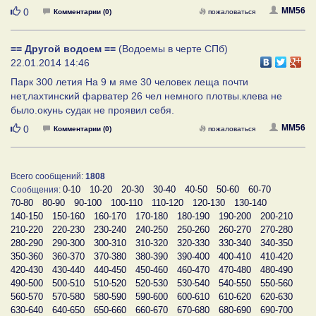
Нравится
MM56
0
Комментарии (0)
пожаловаться
== Другой водоем ==
(Водоемы в черте СПб)
22.01.2014 14:46
Парк 300 летия На 9 м яме 30 человек леща почти
нет,лахтинский фарватер 26 чел немного плотвы.клева не
было.окунь судак не проявил себя.
Нравится
MM56
0
Комментарии (0)
пожаловаться
Всего сообщений:
1808
0-10
10-20
20-30
30-40
40-50
50-60
60-70
Сообщения:
70-80
80-90
90-100
100-110
110-120
120-130
130-140
140-150
150-160
160-170
170-180
180-190
190-200
200-210
210-220
220-230
230-240
240-250
250-260
260-270
270-280
280-290
290-300
300-310
310-320
320-330
330-340
340-350
350-360
360-370
370-380
380-390
390-400
400-410
410-420
420-430
430-440
440-450
450-460
460-470
470-480
480-490
490-500
500-510
510-520
520-530
530-540
540-550
550-560
560-570
570-580
580-590
590-600
600-610
610-620
620-630
630-640
640-650
650-660
660-670
670-680
680-690
690-700