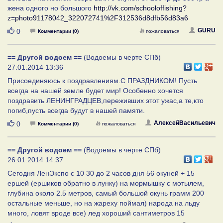
жена одного но большого
http://vk.com/schooloffishing?
z=photo91178042_322072741%2F312536d8dfb56d83a6
Нравится
GURU
0
Комментарии (0)
пожаловаться
== Другой водоем ==
(Водоемы в черте СПб)
27.01.2014 13:36
Присоединяюсь к поздравлениям.С ПРАЗДНИКОМ! Пусть
всегда на нашей земле будет мир! Особенно хочется
поздравить ЛЕНИНГРАДЦЕВ,переживших этот ужас,а те,кто
погиб,пусть всегда будут в нашей памяти.
Нравится
АлексейВасильевич
0
Комментарии (0)
пожаловаться
== Другой водоем ==
(Водоемы в черте СПб)
26.01.2014 14:37
Сегодня ЛенЭкспо с 10 30 до 2 часов дня 56 окуней + 15
ершей (ершиков обратно в лунку) на мормышку с мотылем,
глубина около 2.5 метров, самый большой окунь грамм 200
остальные меньше, но на жареху поймал) народа на льду
много, ловят вроде все) лед хороший сантиметров 15