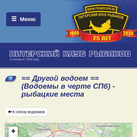
Меню:
Меню
== Другой водоем ==
(Водоемы в черте СПб) -
рыбацкие места
К списку водоемов
+