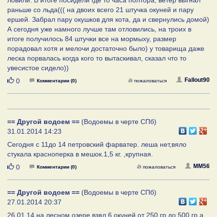
раньше со льда((( на двоих всего 21 штучка окуней и пару
ершей. Забрал пару окушков для кота, да и свернулись домой)
А сегодня уже намного лучше там отловились, на троих в
итоге получилось 84 штучки все на мормыху, размер
порадовал хотя и мелочи достаточно было) у товарища даже
леска порвалась когда кого то вытаскивал, сказал что то
увесистое сидело))
Нравится
Fallout90
0
Комментарии (0)
пожаловаться
== Другой водоем ==
(Водоемы в черте СПб)
31.01.2014 14:23
Сегодня с 11до 14 петровский фарватер. леша нет,вяло
стукала красноперка в мешок.1,5 кг. ,крупная.
Нравится
MM56
0
Комментарии (0)
пожаловаться
== Другой водоем ==
(Водоемы в черте СПб)
27.01.2014 20:37
26.01.14 на лесном озере взял 6 окуней от 250 гр до 500 гр а