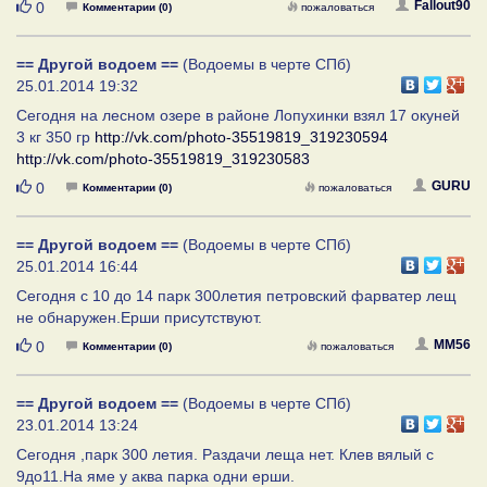
Нравится
Fallout90
0
Комментарии (0)
пожаловаться
== Другой водоем ==
(Водоемы в черте СПб)
25.01.2014 19:32
Сегодня на лесном озере в районе Лопухинки взял 17 окуней
3 кг 350 гр
http://vk.com/photo-35519819_319230594
http://vk.com/photo-35519819_319230583
Нравится
GURU
0
Комментарии (0)
пожаловаться
== Другой водоем ==
(Водоемы в черте СПб)
25.01.2014 16:44
Сегодня с 10 до 14 парк 300летия петровский фарватер лещ
не обнаружен.Ерши присутствуют.
Нравится
MM56
0
Комментарии (0)
пожаловаться
== Другой водоем ==
(Водоемы в черте СПб)
23.01.2014 13:24
Сегодня ,парк 300 летия. Раздачи леща нет. Клев вялый с
9до11.На яме у аква парка одни ерши.