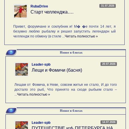
31.07.2026
RubaDrive
Старт челленджа….
Привет, форумчане и соклубник и! М� �е почти 14 лет, я
безумно люблю рыбалку и решил запустить легендарн ый
челлендж по обмену (в стиле ...
Читать полностью »
Новое в блогах
20.07.2026
Leader-spb
Лещи и Фомичи (басня)
Лещам от Фомича, в Неве, совсем житья не стало, И до того
достало это рыб, Что принято на сходе рыбьем стало –
...
Читать полностью »
Новое в блогах
14.07.2026
Leader-spb
ПУТЕШЕСТВIE изѣ ПЕТЕРБУРГА НА