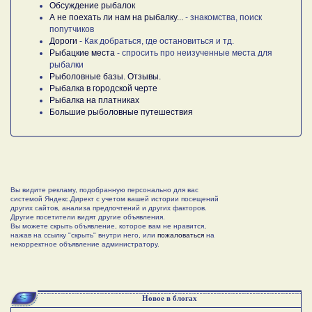
Обсуждение рыбалок
А не поехать ли нам на рыбалку...
- знакомства, поиск
попутчиков
Дороги
- Как добраться, где остановиться и тд.
Рыбацкие места
- спросить про неизученные места для
рыбалки
Рыболовные базы. Отзывы.
Рыбалка в городской черте
Рыбалка на платниках
Большие рыболовные путешествия
Вы видите рекламу, подобранную персонально для вас
системой Яндекс.Директ с учетом вашей истории посещений
других сайтов, анализа предпочтений и других факторов.
Другие посетители видят другие объявления.
Вы можете скрыть объявление, которое вам не нравится,
нажав на ссылку "скрыть" внутри него, или
пожаловаться
на
некорректное объявление администратору.
Новое в блогах