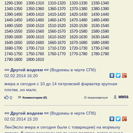
1290-1300
1300-1310
1310-1320
1320-1330
1330-1340
1340-1350
1350-1360
1360-1370
1370-1380
1380-1390
1390-1400
1400-1410
1410-1420
1420-1430
1430-1440
1440-1450
1450-1460
1460-1470
1470-1480
1480-1490
1490-1500
1500-1510
1510-1520
1520-1530
1530-1540
1540-1550
1550-1560
1560-1570
1570-1580
1580-1590
1590-1600
1600-1610
1610-1620
1620-1630
1630-1640
1640-1650
1650-1660
1660-1670
1670-1680
1680-1690
1690-1700
1700-1710
1710-1720
1720-1730
1730-1740
1740-1750
1750-1760
1760-1770
1770-1780
1780-1790
1790-1800
1800-1810
== Другой водоем ==
(Водоемы в черте СПб)
02.02.2014 16:20
вчера и сегодня с 10 до 14 петровский фарватер крупная
плотва ,но мало.
Нравится
MM56
0
Комментарии (0)
пожаловаться
== Другой водоем ==
(Водоемы в черте СПб)
02.02.2014 15:20
ЛенЭкспо вчера и сегодня были с товарищем) на мормыху
ловили. В итоге посидели где то часа полтора, ветер выгнал