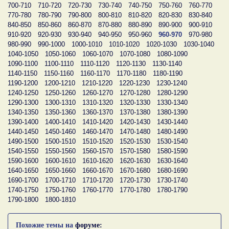
700-710
710-720
720-730
730-740
740-750
750-760
760-770
770-780
780-790
790-800
800-810
810-820
820-830
830-840
840-850
850-860
860-870
870-880
880-890
890-900
900-910
910-920
920-930
930-940
940-950
950-960
960-970
970-980
980-990
990-1000
1000-1010
1010-1020
1020-1030
1030-1040
1040-1050
1050-1060
1060-1070
1070-1080
1080-1090
1090-1100
1100-1110
1110-1120
1120-1130
1130-1140
1140-1150
1150-1160
1160-1170
1170-1180
1180-1190
1190-1200
1200-1210
1210-1220
1220-1230
1230-1240
1240-1250
1250-1260
1260-1270
1270-1280
1280-1290
1290-1300
1300-1310
1310-1320
1320-1330
1330-1340
1340-1350
1350-1360
1360-1370
1370-1380
1380-1390
1390-1400
1400-1410
1410-1420
1420-1430
1430-1440
1440-1450
1450-1460
1460-1470
1470-1480
1480-1490
1490-1500
1500-1510
1510-1520
1520-1530
1530-1540
1540-1550
1550-1560
1560-1570
1570-1580
1580-1590
1590-1600
1600-1610
1610-1620
1620-1630
1630-1640
1640-1650
1650-1660
1660-1670
1670-1680
1680-1690
1690-1700
1700-1710
1710-1720
1720-1730
1730-1740
1740-1750
1750-1760
1760-1770
1770-1780
1780-1790
1790-1800
1800-1810
Похожие темы на
форуме: