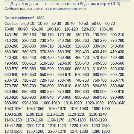
== Другой водоем == на карте региона: (Водоемы в черте СПб)
Сообщите нам
, если место на карте определено неточно
Всего сообщений:
1808
0-10
10-20
20-30
30-40
40-50
50-60
60-70
Сообщения:
70-80
80-90
90-100
100-110
110-120
120-130
130-140
140-150
150-160
160-170
170-180
180-190
190-200
200-210
210-220
220-230
230-240
240-250
250-260
260-270
270-280
280-290
290-300
300-310
310-320
320-330
330-340
340-350
350-360
360-370
370-380
380-390
390-400
400-410
410-420
420-430
430-440
440-450
450-460
460-470
470-480
480-490
490-500
500-510
510-520
520-530
530-540
540-550
550-560
560-570
570-580
580-590
590-600
600-610
610-620
620-630
630-640
640-650
650-660
660-670
670-680
680-690
690-700
700-710
710-720
720-730
730-740
740-750
750-760
760-770
770-780
780-790
790-800
800-810
810-820
820-830
830-840
840-850
850-860
860-870
870-880
880-890
890-900
900-910
910-920
920-930
930-940
940-950
950-960
960-970
970-980
980-990
990-1000
1000-1010
1010-1020
1020-1030
1030-1040
1040-1050
1050-1060
1060-1070
1070-1080
1080-1090
1090-1100
1100-1110
1110-1120
1120-1130
1130-1140
1140-1150
1150-1160
1160-1170
1170-1180
1180-1190
1190-1200
1200-1210
1210-1220
1220-1230
1230-1240
1240-1250
1250-1260
1260-1270
1270-1280
1280-1290