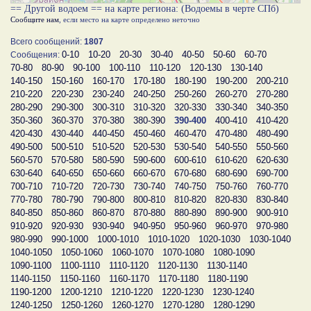
== Другой водоем == на карте региона: (Водоемы в черте СПб)
Сообщите нам
, если место на карте определено неточно
Всего сообщений:
1807
0-10
10-20
20-30
30-40
40-50
50-60
60-70
Сообщения:
70-80
80-90
90-100
100-110
110-120
120-130
130-140
140-150
150-160
160-170
170-180
180-190
190-200
200-210
210-220
220-230
230-240
240-250
250-260
260-270
270-280
280-290
290-300
300-310
310-320
320-330
330-340
340-350
350-360
360-370
370-380
380-390
390-400
400-410
410-420
420-430
430-440
440-450
450-460
460-470
470-480
480-490
490-500
500-510
510-520
520-530
530-540
540-550
550-560
560-570
570-580
580-590
590-600
600-610
610-620
620-630
630-640
640-650
650-660
660-670
670-680
680-690
690-700
700-710
710-720
720-730
730-740
740-750
750-760
760-770
770-780
780-790
790-800
800-810
810-820
820-830
830-840
840-850
850-860
860-870
870-880
880-890
890-900
900-910
910-920
920-930
930-940
940-950
950-960
960-970
970-980
980-990
990-1000
1000-1010
1010-1020
1020-1030
1030-1040
1040-1050
1050-1060
1060-1070
1070-1080
1080-1090
1090-1100
1100-1110
1110-1120
1120-1130
1130-1140
1140-1150
1150-1160
1160-1170
1170-1180
1180-1190
1190-1200
1200-1210
1210-1220
1220-1230
1230-1240
1240-1250
1250-1260
1260-1270
1270-1280
1280-1290