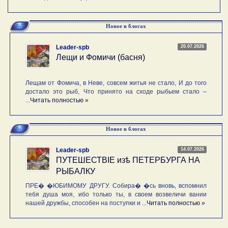
Новое в блогах
20.07.2026
Leader-spb
Лещи и Фомичи (басня)
Лещам от Фомича, в Неве, совсем житья не стало, И до того
достало это рыб, Что принято на сходе рыбьем стало –
...
Читать полностью »
Новое в блогах
14.07.2026
Leader-spb
ПУТЕШЕСТВIE изѣ ПЕТЕРБУРГА НА
РЫБАЛКУ
ПРЕ� �ЮБИМОМУ ДРУГУ. Собира� �сь вновь, вспомнил
тебя душа моя, ибо только ты, в своем возвеличи вании
нашей дружбы, способен на поступки и ...
Читать полностью »