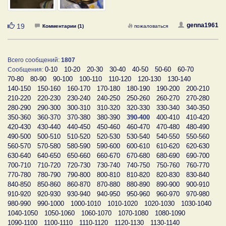
Нравится
genna1961
19
Комментарии (1)
пожаловаться
Всего сообщений:
1807
0-10
10-20
20-30
30-40
40-50
50-60
60-70
Сообщения:
70-80
80-90
90-100
100-110
110-120
120-130
130-140
140-150
150-160
160-170
170-180
180-190
190-200
200-210
210-220
220-230
230-240
240-250
250-260
260-270
270-280
280-290
290-300
300-310
310-320
320-330
330-340
340-350
350-360
360-370
370-380
380-390
390-400
400-410
410-420
420-430
430-440
440-450
450-460
460-470
470-480
480-490
490-500
500-510
510-520
520-530
530-540
540-550
550-560
560-570
570-580
580-590
590-600
600-610
610-620
620-630
630-640
640-650
650-660
660-670
670-680
680-690
690-700
700-710
710-720
720-730
730-740
740-750
750-760
760-770
770-780
780-790
790-800
800-810
810-820
820-830
830-840
840-850
850-860
860-870
870-880
880-890
890-900
900-910
910-920
920-930
930-940
940-950
950-960
960-970
970-980
980-990
990-1000
1000-1010
1010-1020
1020-1030
1030-1040
1040-1050
1050-1060
1060-1070
1070-1080
1080-1090
1090-1100
1100-1110
1110-1120
1120-1130
1130-1140