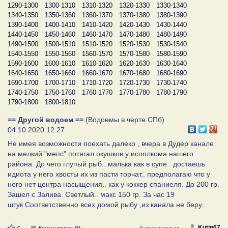
1290-1300
1300-1310
1310-1320
1320-1330
1330-1340
1340-1350
1350-1360
1360-1370
1370-1380
1380-1390
1390-1400
1400-1410
1410-1420
1420-1430
1430-1440
1440-1450
1450-1460
1460-1470
1470-1480
1480-1490
1490-1500
1500-1510
1510-1520
1520-1530
1530-1540
1540-1550
1550-1560
1560-1570
1570-1580
1580-1590
1590-1600
1600-1610
1610-1620
1620-1630
1630-1640
1640-1650
1650-1660
1660-1670
1670-1680
1680-1690
1690-1700
1700-1710
1710-1720
1720-1730
1730-1740
1740-1750
1750-1760
1760-1770
1770-1780
1780-1790
1790-1800
1800-1810
== Другой водоем ==
(Водоемы в черте СПб)
04.10.2020 12:27
Не имея возможности поехать далеко , вчера в Дудер канале
на мелкий "мепс" потягал окушков у исполкома нашего
района. До чего глупый рыб.. малька как в супе.. достаешь
идиота у него хвосты их из пасти торчат.. предполагаю что у
него нет центра насыщения.. как у коккер спаниеля. До 200 гр.
Зашел с Залива. Светлый.. макс 150 гр. За час 19
штук.Соответственно всех домой рыбу ,из канала не беру..
.
Нравится
Kutin67