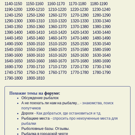
1140-1150
1150-1160
1160-1170
1170-1180
1180-1190
1190-1200
1200-1210
1210-1220
1220-1230
1230-1240
1240-1250
1250-1260
1260-1270
1270-1280
1280-1290
1290-1300
1300-1310
1310-1320
1320-1330
1330-1340
1340-1350
1350-1360
1360-1370
1370-1380
1380-1390
1390-1400
1400-1410
1410-1420
1420-1430
1430-1440
1440-1450
1450-1460
1460-1470
1470-1480
1480-1490
1490-1500
1500-1510
1510-1520
1520-1530
1530-1540
1540-1550
1550-1560
1560-1570
1570-1580
1580-1590
1590-1600
1600-1610
1610-1620
1620-1630
1630-1640
1640-1650
1650-1660
1660-1670
1670-1680
1680-1690
1690-1700
1700-1710
1710-1720
1720-1730
1730-1740
1740-1750
1750-1760
1760-1770
1770-1780
1780-1790
1790-1800
1800-1810
Похожие темы на
форуме:
Обсуждение рыбалок
А не поехать ли нам на рыбалку...
- знакомства, поиск
попутчиков
Дороги
- Как добраться, где остановиться и тд.
Рыбацкие места
- спросить про неизученные места для
рыбалки
Рыболовные базы. Отзывы.
Рыбалка в городской черте