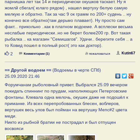
парнишка лет так 14 и периодически окушков таскает. Ну я
жомлй сбегал( юлаго рядом) , нашел вертуху белую самую
мелкую и обратно. Так за час 9 ок грамм по 200+ судень .. ну
конечно все обратно(там дерьмо плавает). Ну просто сам
факт... прикольно ..как в платном водоеме. А всплески весьма
неслабые периодически..но не берет более200 гр. Вот такая
рыбалка .. ка магазин "Семишагов". Удачи.. берегите себя .. а
то Ковид пошел в полный рост( это как доктор).
Нравится
Kutin67
2
Комментарии (1)
пожаловаться
== Другой водоем ==
(Водоемы в черте СПб)
25.09.2020 21:46
Форумчанам рыболовный привет. Выбрался 25.09 вечером
покидать спиннинг по прудам, наполняющих Петерговские
фонтаны. Клевала одна мелочь, окушек даже не подошёл к
приманке. Из всех перепробованных блесен, воблеров,
вертушек весь улов был пойман на вертушку Мепс#2 цвета
меди.
Никто из рыбной братии не пострадал и был отпущен
восвояси