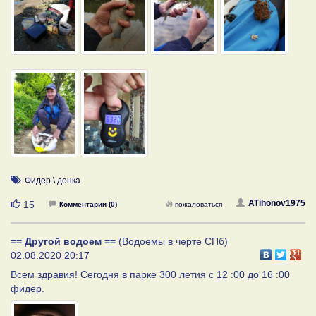
Фидер \ донка
Нравится
ATihonov1975
15
Комментарии (0)
пожаловаться
== Другой водоем ==
(Водоемы в черте СПб)
02.08.2020 20:17
Всем здравия! Сегодня в парке 300 летия с 12 :00 до 16 :00
фидер.