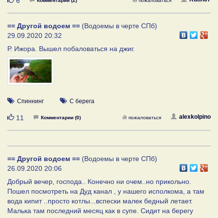
6
Комментарии (2)
пожаловаться
== Другой водоем ==
(Водоемы в черте СПб)
29.09.2020 20:32
Р. Ижора. Вышел побаловаться на джиг.
Спиннинг
С берега
Нравится
alexkolpino
11
Комментарии (0)
пожаловаться
== Другой водоем ==
(Водоемы в черте СПб)
26.09.2020 20:06
Добрый вечер, господа.. Конечно ни очем..но прикольно.
Пошел посмотреть на Дуд канал , у нашего исполкома, а там
вода кипит ..просто котлы...вспески малек бедный летает.
Малька там последний месяц как в супе. Сидит на берегу