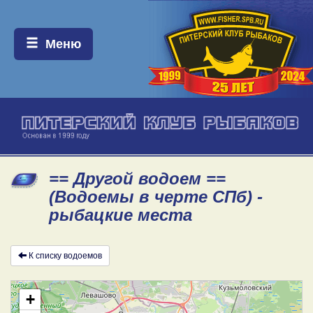
Меню:
Меню
== Другой водоем ==
(Водоемы в черте СПб) -
рыбацкие места
К списку водоемов
+