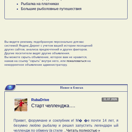
Рыбалка на платниках
Большие рыболовные путешествия
Вы видите рекламу, подобранную персонально для вас
системой Яндекс.Директ с учетом вашей истории посещений
других сайтов, анализа предпочтений и других факторов.
Другие посетители видят другие объявления.
Вы можете скрыть объявление, которое вам не нравится,
нажав на ссылку "скрыть" внутри него, или
пожаловаться
на
некорректное объявление администратору.
Новое в блогах
31.07.2026
RubaDrive
Старт челленджа….
Привет, форумчане и соклубник и! М� �е почти 14 лет, я
безумно люблю рыбалку и решил запустить легендарн ый
челлендж по обмену (в стиле ...
Читать полностью »