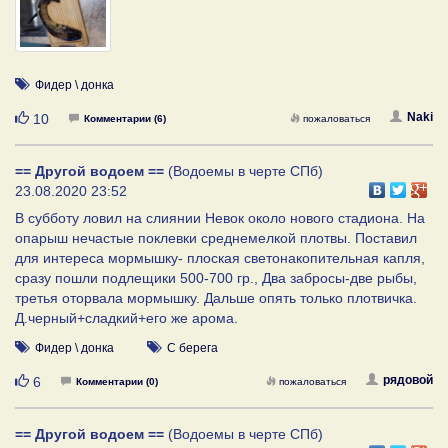
Фидер \ донка
Нравится
Naki
10
Комментарии (6)
пожаловаться
== Другой водоем ==
(Водоемы в черте СПб)
23.08.2020 23:52
В субботу ловил на слиянии Невок около нового стадиона. На
опарыш нечастые поклевки среднемелкой плотвы. Поставил
для интереса мормышку- плоская светонакопительная капля,
сразу пошли подлещики 500-700 гр., Два забросы-две рыбы,
третья оторвала мормышку. Дальше опять только плотвичка.
Д.черный+сладкий+его же арома.
Фидер \ донка
С берега
Нравится
рядовой
6
Комментарии (0)
пожаловаться
== Другой водоем ==
(Водоемы в черте СПб)