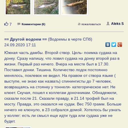
Нравится
Aleks S
7
Комментарии (6)
пожаловаться
== Другой водоем ==
(Водоемы в черте СПб)
24.09.2020 17:11
Южная часть дамбы. Второй створ. Цель- поимка судака на
донку. Сразу напишу, что ловил судака на донку второй раз в
жизни. Первый раз ничего. Вчера на месте был в 17.30.
Поставил донки. Тишина. Количество лодок постоянно
менялось, поклевок не видел. На правом от створа языке (
выступе, не знаю как назвать) спинингисты до 7 человек,
возвращаясь на стоянку у тоннеля- категорическое нет. Не
клюет. Скучая, пошел к коллегам доночникам. Обнадежили,
сказали после 21. Сказали правду, в 21.14 трофей был на
мосту. Правда, это оказался не судак. Вес 750 грамм. Больше
ничего не клюнуло, в 23 собрался домой. Хотелось бы узнать
у коллег: есть ли смысл еще идти туда или судака уже не
будет.