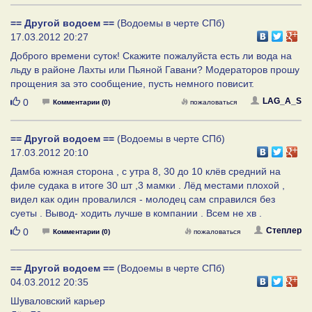
== Другой водоем ==
(Водоемы в черте СПб)
17.03.2012 20:27
Доброго времени суток! Скажите пожалуйста есть ли вода на
льду в районе Лахты или Пьяной Гавани? Модераторов прошу
прощения за это сообщение, пусть немного повисит.
Нравится
LAG_A_S
0
Комментарии (0)
пожаловаться
== Другой водоем ==
(Водоемы в черте СПб)
17.03.2012 20:10
Дамба южная сторона , с утра 8, 30 до 10 клёв средний на
филе судака в итоге 30 шт ,3 мамки . Лёд местами плохой ,
видел как один провалился - молодец сам справился без
суеты . Вывод- ходить лучше в компании . Всем не хв .
Нравится
Степлер
0
Комментарии (0)
пожаловаться
== Другой водоем ==
(Водоемы в черте СПб)
04.03.2012 20:35
Шуваловский карьер