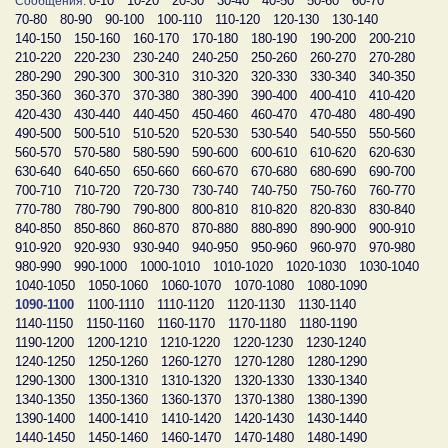
0-10
10-20
20-30
30-40
40-50
50-60
60-70
Сообщения:
70-80
80-90
90-100
100-110
110-120
120-130
130-140
140-150
150-160
160-170
170-180
180-190
190-200
200-210
210-220
220-230
230-240
240-250
250-260
260-270
270-280
280-290
290-300
300-310
310-320
320-330
330-340
340-350
350-360
360-370
370-380
380-390
390-400
400-410
410-420
420-430
430-440
440-450
450-460
460-470
470-480
480-490
490-500
500-510
510-520
520-530
530-540
540-550
550-560
560-570
570-580
580-590
590-600
600-610
610-620
620-630
630-640
640-650
650-660
660-670
670-680
680-690
690-700
700-710
710-720
720-730
730-740
740-750
750-760
760-770
770-780
780-790
790-800
800-810
810-820
820-830
830-840
840-850
850-860
860-870
870-880
880-890
890-900
900-910
910-920
920-930
930-940
940-950
950-960
960-970
970-980
980-990
990-1000
1000-1010
1010-1020
1020-1030
1030-1040
1040-1050
1050-1060
1060-1070
1070-1080
1080-1090
1090-1100
1100-1110
1110-1120
1120-1130
1130-1140
1140-1150
1150-1160
1160-1170
1170-1180
1180-1190
1190-1200
1200-1210
1210-1220
1220-1230
1230-1240
1240-1250
1250-1260
1260-1270
1270-1280
1280-1290
1290-1300
1300-1310
1310-1320
1320-1330
1330-1340
1340-1350
1350-1360
1360-1370
1370-1380
1380-1390
1390-1400
1400-1410
1410-1420
1420-1430
1430-1440
1440-1450
1450-1460
1460-1470
1470-1480
1480-1490