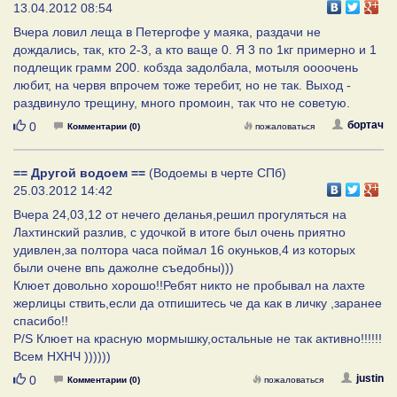
13.04.2012 08:54
Вчера ловил леща в Петергофе у маяка, раздачи не
дождались, так, кто 2-3, а кто ваще 0. Я 3 по 1кг примерно и 1
подлещик грамм 200. кобзда задолбала, мотыля оооочень
любит, на червя впрочем тоже теребит, но не так. Выход -
раздвинуло трещину, много промоин, так что не советую.
Нравится
бортач
0
Комментарии (0)
пожаловаться
== Другой водоем ==
(Водоемы в черте СПб)
25.03.2012 14:42
Вчера 24,03,12 от нечего деланья,решил прогуляться на
Лахтинский разлив, с удочкой в итоге был очень приятно
удивлен,за полтора часа поймал 16 окуньков,4 из которых
были очене впь дажолне съедобны)))
Клюет довольно хорошо!!Ребят никто не пробывал на лахте
жерлицы ствить,если да отпишитесь че да как в личку ,заранее
спасибо!!
P/S Клюет на красную мормышку,остальные не так активно!!!!!!
Всем НХНЧ ))))))
Нравится
justin
0
Комментарии (0)
пожаловаться