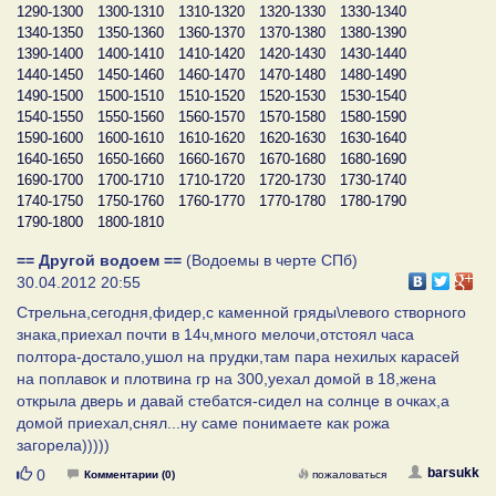
1290-1300
1300-1310
1310-1320
1320-1330
1330-1340
1340-1350
1350-1360
1360-1370
1370-1380
1380-1390
1390-1400
1400-1410
1410-1420
1420-1430
1430-1440
1440-1450
1450-1460
1460-1470
1470-1480
1480-1490
1490-1500
1500-1510
1510-1520
1520-1530
1530-1540
1540-1550
1550-1560
1560-1570
1570-1580
1580-1590
1590-1600
1600-1610
1610-1620
1620-1630
1630-1640
1640-1650
1650-1660
1660-1670
1670-1680
1680-1690
1690-1700
1700-1710
1710-1720
1720-1730
1730-1740
1740-1750
1750-1760
1760-1770
1770-1780
1780-1790
1790-1800
1800-1810
== Другой водоем ==
(Водоемы в черте СПб)
30.04.2012 20:55
Стрельна,сегодня,фидер,с каменной гряды\левого створного
знака,приехал почти в 14ч,много мелочи,отстоял часа
полтора-достало,ушол на прудки,там пара нехилых карасей
на поплавок и плотвина гр на 300,уехал домой в 18,жена
открыла дверь и давай стебатся-сидел на солнце в очках,а
домой приехал,снял...ну саме понимаете как рожа
загорела)))))
Нравится
barsukk
0
Комментарии (0)
пожаловаться