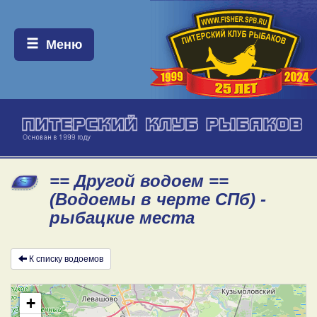
Меню:
Меню
== Другой водоем ==
(Водоемы в черте СПб) -
рыбацкие места
К списку водоемов
+