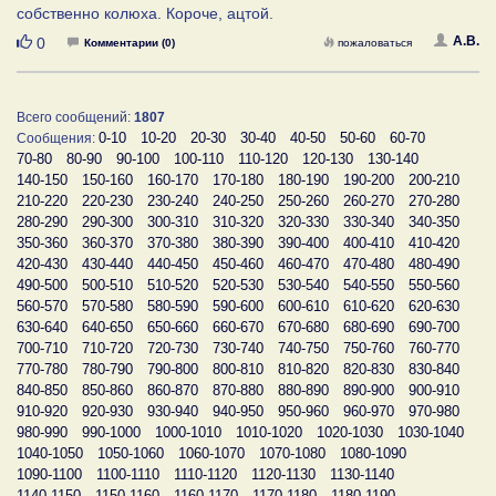
собственно колюха. Короче, ацтой.
Нравится
А.В.
0
Комментарии (0)
пожаловаться
Всего сообщений:
1807
0-10
10-20
20-30
30-40
40-50
50-60
60-70
Сообщения:
70-80
80-90
90-100
100-110
110-120
120-130
130-140
140-150
150-160
160-170
170-180
180-190
190-200
200-210
210-220
220-230
230-240
240-250
250-260
260-270
270-280
280-290
290-300
300-310
310-320
320-330
330-340
340-350
350-360
360-370
370-380
380-390
390-400
400-410
410-420
420-430
430-440
440-450
450-460
460-470
470-480
480-490
490-500
500-510
510-520
520-530
530-540
540-550
550-560
560-570
570-580
580-590
590-600
600-610
610-620
620-630
630-640
640-650
650-660
660-670
670-680
680-690
690-700
700-710
710-720
720-730
730-740
740-750
750-760
760-770
770-780
780-790
790-800
800-810
810-820
820-830
830-840
840-850
850-860
860-870
870-880
880-890
890-900
900-910
910-920
920-930
930-940
940-950
950-960
960-970
970-980
980-990
990-1000
1000-1010
1010-1020
1020-1030
1030-1040
1040-1050
1050-1060
1060-1070
1070-1080
1080-1090
1090-1100
1100-1110
1110-1120
1120-1130
1130-1140
1140-1150
1150-1160
1160-1170
1170-1180
1180-1190