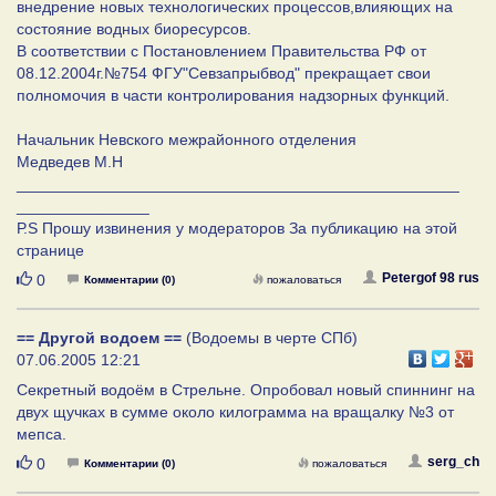
внедрение новых технологических процессов,влияющих на
состояние водных биоресурсов.
В соответствии с Постановлением Правительства РФ от
08.12.2004г.№754 ФГУ"Севзапрыбвод" прекращает свои
полномочия в части контролирования надзорных функций.
Начальник Невского межрайонного отделения
Медведев М.Н
__________________________________________________
_______________
Р.S Прошу извинения у модераторов За публикацию на этой
странице
Нравится
Petergof 98 rus
0
Комментарии (0)
пожаловаться
== Другой водоем ==
(Водоемы в черте СПб)
07.06.2005 12:21
Секретный водоём в Стрельне. Опробовал новый спиннинг на
двух щучках в сумме около килограмма на вращалку №3 от
мепса.
Нравится
serg_ch
0
Комментарии (0)
пожаловаться