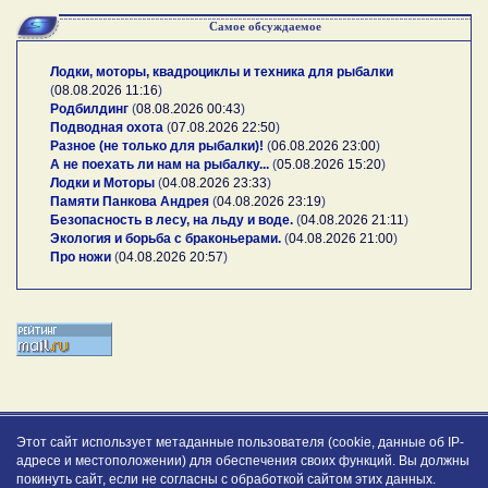
Самое обсуждаемое
Лодки, моторы, квадроциклы и техника для рыбалки
(
08.08.2026 11:16
)
Родбилдинг
(
08.08.2026 00:43
)
Подводная охота
(
07.08.2026 22:50
)
Разное (не только для рыбалки)!
(
06.08.2026 23:00
)
А не поехать ли нам на рыбалку...
(
05.08.2026 15:20
)
Лодки и Моторы
(
04.08.2026 23:33
)
Памяти Панкова Андрея
(
04.08.2026 23:19
)
Безопасность в лесу, на льду и воде.
(
04.08.2026 21:11
)
Экология и борьба с браконьерами.
(
04.08.2026 21:00
)
Про ножи
(
04.08.2026 20:57
)
Этот сайт использует метаданные пользователя (cookie, данные об IP-
адресе и местоположении) для обеспечения своих функций. Вы должны
покинуть сайт, если не согласны с обработкой сайтом этих данных.