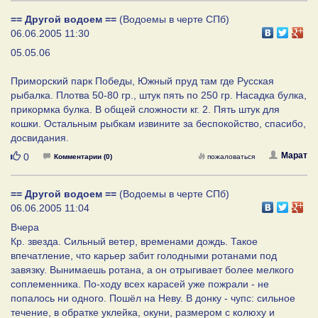
== Другой водоем ==
(Водоемы в черте СПб)
06.06.2005 11:30
05.05.06
Приморский парк Победы, Южный пруд там где Русская
рыбалка. Плотва 50-80 гр., штук пять по 250 гр. Насадка булка,
прикормка булка. В общей сложности кг. 2. Пять штук для
кошки. Остальным рыбкам извините за беспокойство, спасибо,
досвидания.
Нравится
Марат
0
Комментарии (0)
пожаловаться
== Другой водоем ==
(Водоемы в черте СПб)
06.06.2005 11:04
Вчера
Кр. звезда. Сильный ветер, временами дождь. Такое
впечатление, что карьер забит голодными ротанами под
завязку. Вынимаешь ротана, а он отрыгивает более мелкого
соплеменника. По-ходу всех карасей уже пожрали - не
попалось ни одного. Пошёл на Неву. В донку - чупс: сильное
течение, в обратке уклейка, окуни, размером с колюху и