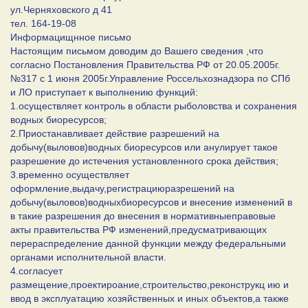
ул.Черняховского д 41
тел. 164-19-08
Информацищнное письмо
Настоящим письмом доводим до Вашего сведения ,что
согласно Постановления Правительства РФ от 20.05.2005г.
№317 с 1 июня 2005г.Управление Россельхознадзора по СПб
и ЛО приступает к выполнению функций:
1.осуществляет контроль в области рыболовства и сохранения
водных биоресурсов;
2.Приостанавливает действие разрешений на
добычу(выловов)водных биоресурсов или анулирует такое
разрешение до истечения установленного срока действия;
3.временно осуществляет
оформление,выдачу,регистрациюразрешений на
добычу(выловов)водныхбиоресурсов и внесение изменений в
в такие разрешения до внесения в нормативныеправовые
акты правительства РФ изменений,предусматривающих
перераспределение данной функции между федеральными
органами исполнительной власти.
4.согласует
размещение,проектироание,строительство,реконструкц ию и
ввод в эксплуатацию хозяйственных и иных объектов,а также