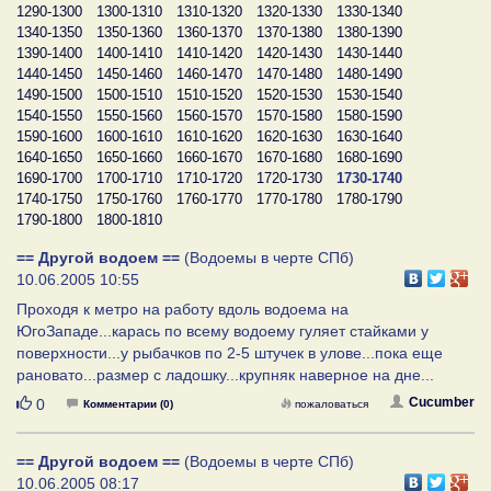
1290-1300
1300-1310
1310-1320
1320-1330
1330-1340
1340-1350
1350-1360
1360-1370
1370-1380
1380-1390
1390-1400
1400-1410
1410-1420
1420-1430
1430-1440
1440-1450
1450-1460
1460-1470
1470-1480
1480-1490
1490-1500
1500-1510
1510-1520
1520-1530
1530-1540
1540-1550
1550-1560
1560-1570
1570-1580
1580-1590
1590-1600
1600-1610
1610-1620
1620-1630
1630-1640
1640-1650
1650-1660
1660-1670
1670-1680
1680-1690
1690-1700
1700-1710
1710-1720
1720-1730
1730-1740
1740-1750
1750-1760
1760-1770
1770-1780
1780-1790
1790-1800
1800-1810
== Другой водоем ==
(Водоемы в черте СПб)
10.06.2005 10:55
Проходя к метро на работу вдоль водоема на
ЮгоЗападе...карась по всему водоему гуляет стайками у
поверхности...у рыбачков по 2-5 штучек в улове...пока еще
рановато...размер с ладошку...крупняк наверное на дне...
Нравится
Cucumber
0
Комментарии (0)
пожаловаться
== Другой водоем ==
(Водоемы в черте СПб)
10.06.2005 08:17