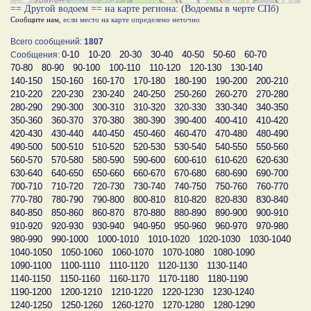
== Другой водоем == на карте региона: (Водоемы в черте СПб)
Сообщите нам
, если место на карте определено неточно
Всего сообщений:
1807
0-10
10-20
20-30
30-40
40-50
50-60
60-70
Сообщения:
70-80
80-90
90-100
100-110
110-120
120-130
130-140
140-150
150-160
160-170
170-180
180-190
190-200
200-210
210-220
220-230
230-240
240-250
250-260
260-270
270-280
280-290
290-300
300-310
310-320
320-330
330-340
340-350
350-360
360-370
370-380
380-390
390-400
400-410
410-420
420-430
430-440
440-450
450-460
460-470
470-480
480-490
490-500
500-510
510-520
520-530
530-540
540-550
550-560
560-570
570-580
580-590
590-600
600-610
610-620
620-630
630-640
640-650
650-660
660-670
670-680
680-690
690-700
700-710
710-720
720-730
730-740
740-750
750-760
760-770
770-780
780-790
790-800
800-810
810-820
820-830
830-840
840-850
850-860
860-870
870-880
880-890
890-900
900-910
910-920
920-930
930-940
940-950
950-960
960-970
970-980
980-990
990-1000
1000-1010
1010-1020
1020-1030
1030-1040
1040-1050
1050-1060
1060-1070
1070-1080
1080-1090
1090-1100
1100-1110
1110-1120
1120-1130
1130-1140
1140-1150
1150-1160
1160-1170
1170-1180
1180-1190
1190-1200
1200-1210
1210-1220
1220-1230
1230-1240
1240-1250
1250-1260
1260-1270
1270-1280
1280-1290