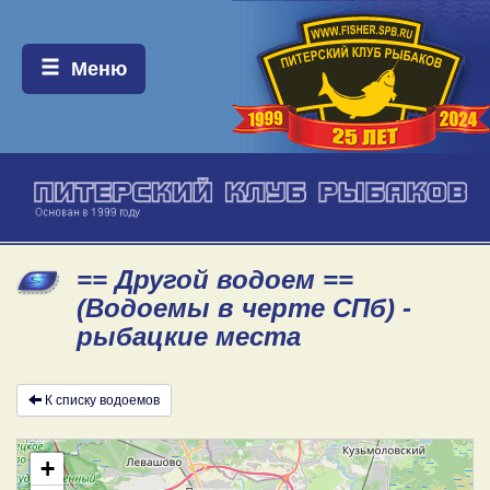
Меню:
Меню
== Другой водоем ==
(Водоемы в черте СПб) -
рыбацкие места
К списку водоемов
+