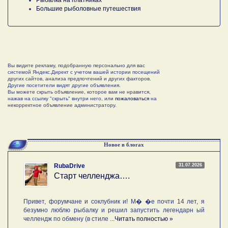
Большие рыболовные путешествия
Вы видите рекламу, подобранную персонально для вас
системой Яндекс.Директ с учетом вашей истории посещений
других сайтов, анализа предпочтений и других факторов.
Другие посетители видят другие объявления.
Вы можете скрыть объявление, которое вам не нравится,
нажав на ссылку "скрыть" внутри него, или
пожаловаться
на
некорректное объявление администратору.
Новое в блогах
31.07.2026
RubaDrive
Старт челленджа….
Привет, форумчане и соклубник и! М� �е почти 14 лет, я
безумно люблю рыбалку и решил запустить легендарн ый
челлендж по обмену (в стиле ...
Читать полностью »