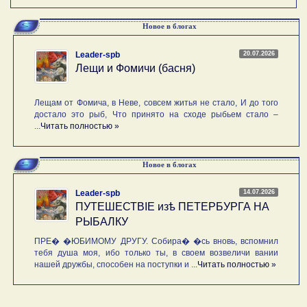
Новое в блогах
20.07.2026
Leader-spb
Лещи и Фомичи (басня)
Лещам от Фомича, в Неве, совсем житья не стало, И до того
достало это рыб, Что принято на сходе рыбьем стало –
...
Читать полностью »
Новое в блогах
14.07.2026
Leader-spb
ПУТЕШЕСТВIE изѣ ПЕТЕРБУРГА НА
РЫБАЛКУ
ПРЕ� �ЮБИМОМУ ДРУГУ. Собира� �сь вновь, вспомнил
тебя душа моя, ибо только ты, в своем возвеличи вании
нашей дружбы, способен на поступки и ...
Читать полностью »