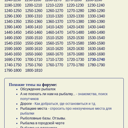
1190-1200
1200-1210
1210-1220
1220-1230
1230-1240
1240-1250
1250-1260
1260-1270
1270-1280
1280-1290
1290-1300
1300-1310
1310-1320
1320-1330
1330-1340
1340-1350
1350-1360
1360-1370
1370-1380
1380-1390
1390-1400
1400-1410
1410-1420
1420-1430
1430-1440
1440-1450
1450-1460
1460-1470
1470-1480
1480-1490
1490-1500
1500-1510
1510-1520
1520-1530
1530-1540
1540-1550
1550-1560
1560-1570
1570-1580
1580-1590
1590-1600
1600-1610
1610-1620
1620-1630
1630-1640
1640-1650
1650-1660
1660-1670
1670-1680
1680-1690
1690-1700
1700-1710
1710-1720
1720-1730
1730-1740
1740-1750
1750-1760
1760-1770
1770-1780
1780-1790
1790-1800
1800-1810
Похожие темы на
форуме:
Обсуждение рыбалок
А не поехать ли нам на рыбалку...
- знакомства, поиск
попутчиков
Дороги
- Как добраться, где остановиться и тд.
Рыбацкие места
- спросить про неизученные места для
рыбалки
Рыболовные базы. Отзывы.
Рыбалка в городской черте
Рыбалка на платниках