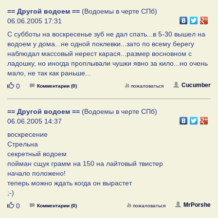
== Другой водоем ==
(Водоемы в черте СПб)
06.06.2005 17:31
С субботы на воскресенье зуб не дал спать...в 5-30 вышел на
водоем у дома...не одной поклевки...зато по всему берегу
наблюдал массовый нерест карася...размер восновном с
ладошку, но иногда проплывали чушки явно за кило...но очень
мало, не так как раньше...
Нравится
Cucumber
0
Комментарии (0)
пожаловаться
== Другой водоем ==
(Водоемы в черте СПб)
06.06.2005 14:37
воскресение
Стрельна
секретный водоем
пойман сщук грамм на 150 на лайтовый твистер
начало положено!
теперь можно ждать когда он вырастет
;-)
Нравится
MrPorshe
0
Комментарии (0)
пожаловаться