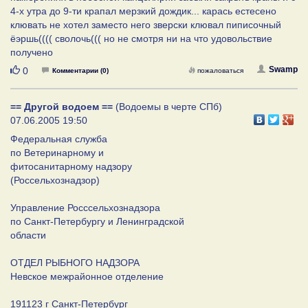
4-х утра до 9-ти крапал мерзкий дождик... карась естесено
клювать не хотел заместо него зверски клювал пиписочный
ёэршь(((( сволочь((( но не смотря ни на что удовольствие
получено
Нравится
Swamp
0
Комментарии (0)
пожаловаться
== Другой водоем ==
(Водоемы в черте СПб)
07.06.2005 19:50
Федеральная служба
по Ветеринарному и
фитосанитарному надзору
(Россельхознадзор)
Управление Росссельхознадзора
по Санкт-Петербургу и Ленинградской
области
ОТДЕЛ РЫБНОГО НАДЗОРА
Невское межрайонное отделение
191123 г Санкт-Петербург