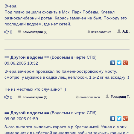
Вчера
Под пивко решили сходить в Мск. Парк Победы. Клевал
разнокалиберный ротан. Карась замечен не был. По-ходу это
последний водоём, где нет сетей.
Нравится
А.В.
0
Комментарии (0)
пожаловаться
== Другой водоем ==
(Водоемы в черте СПб)
09.06.2005 10:32
Вчера вечером проезжал по Каменноостровскому мосту,
смотрю, у мужиков в садке лещ неплохой, 1.5-2 кг на вскидку ;)
Не из местных кто случайно? ;)
Нравится
Товарищ Т.
0
Комментарии (0)
пожаловаться
== Другой водоем ==
(Водоемы в черте СПб)
09.06.2005 01:59
8-ого пытался выловить карася в р.Красненькой.Узнав о моих
намерениях в небесной канцелярии забыли закрыть краны и с