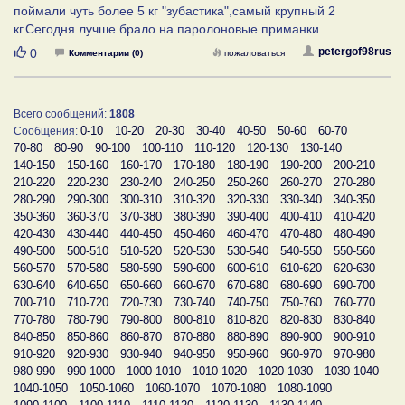
поймали чуть более 5 кг "зубастика",самый крупный 2
кг.Сегодня лучше брало на паролоновые приманки.
Нравится
petergof98rus
0
Комментарии (0)
пожаловаться
Всего сообщений:
1808
0-10
10-20
20-30
30-40
40-50
50-60
60-70
Сообщения:
70-80
80-90
90-100
100-110
110-120
120-130
130-140
140-150
150-160
160-170
170-180
180-190
190-200
200-210
210-220
220-230
230-240
240-250
250-260
260-270
270-280
280-290
290-300
300-310
310-320
320-330
330-340
340-350
350-360
360-370
370-380
380-390
390-400
400-410
410-420
420-430
430-440
440-450
450-460
460-470
470-480
480-490
490-500
500-510
510-520
520-530
530-540
540-550
550-560
560-570
570-580
580-590
590-600
600-610
610-620
620-630
630-640
640-650
650-660
660-670
670-680
680-690
690-700
700-710
710-720
720-730
730-740
740-750
750-760
760-770
770-780
780-790
790-800
800-810
810-820
820-830
830-840
840-850
850-860
860-870
870-880
880-890
890-900
900-910
910-920
920-930
930-940
940-950
950-960
960-970
970-980
980-990
990-1000
1000-1010
1010-1020
1020-1030
1030-1040
1040-1050
1050-1060
1060-1070
1070-1080
1080-1090