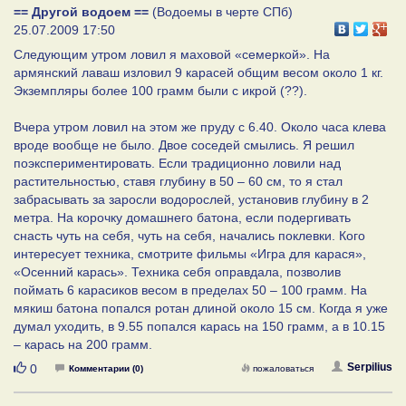
== Другой водоем ==
(Водоемы в черте СПб)
25.07.2009 17:50
Следующим утром ловил я маховой «семеркой». На
армянский лаваш изловил 9 карасей общим весом около 1 кг.
Экземпляры более 100 грамм были с икрой (??).
Вчера утром ловил на этом же пруду с 6.40. Около часа клева
вроде вообще не было. Двое соседей смылись. Я решил
поэкспериментировать. Если традиционно ловили над
растительностью, ставя глубину в 50 – 60 см, то я стал
забрасывать за заросли водорослей, установив глубину в 2
метра. На корочку домашнего батона, если подергивать
снасть чуть на себя, чуть на себя, начались поклевки. Кого
интересует техника, смотрите фильмы «Игра для карася»,
«Осенний карась». Техника себя оправдала, позволив
поймать 6 карасиков весом в пределах 50 – 100 грамм. На
мякиш батона попался ротан длиной около 15 см. Когда я уже
думал уходить, в 9.55 попался карась на 150 грамм, а в 10.15
– карась на 200 грамм.
Нравится
Serpilius
0
Комментарии (0)
пожаловаться