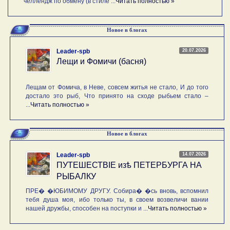
челлендж по обмену (в стиле ...
Читать полностью »
Новое в блогах
20.07.2026
Leader-spb
Лещи и Фомичи (басня)
Лещам от Фомича, в Неве, совсем житья не стало, И до того
достало это рыб, Что принято на сходе рыбьем стало –
...
Читать полностью »
Новое в блогах
14.07.2026
Leader-spb
ПУТЕШЕСТВIE изѣ ПЕТЕРБУРГА НА
РЫБАЛКУ
ПРЕ� �ЮБИМОМУ ДРУГУ. Собира� �сь вновь, вспомнил
тебя душа моя, ибо только ты, в своем возвеличи вании
нашей дружбы, способен на поступки и ...
Читать полностью »