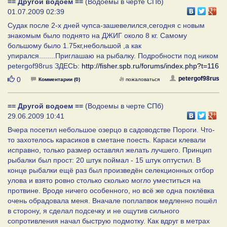
== Другой водоем ==
(Водоемы в черте СПб)
01.07.2009 02:39
Судак после 2-х дней чупса-зашевелился,сегодня с новым
знакомым было поднято на ДЖИГ около 8 кг. Самому
большому было 1.75кг,небольшой ,а как
упирался........Приглашаю на рыбалку. Подробности под ником
petergof98rus ЗДЕСЬ:
http://fisher.spb.ru/forums/index.php?t=116
Нравится
petergof98rus
0
Комментарии (0)
пожаловаться
== Другой водоем ==
(Водоемы в черте СПб)
29.06.2009 10:41
Вчера посетил небольшое озерцо в садоводстве Пороги. Что-
то захотелось карасиков в сметане поесть. Караси клевали
исправно, только размер оставлял желать лучшего. Принцип
рыбалки был прост: 20 штук поймал - 15 штук оптустил. В
конце рыбалки ещё раз был произведён селекционных отбор
улова и взято ровно столько сколько могло уместиться на
протвине. Вроде ничего особенного, но всё же одна поклёвка
очень обрадовала меня. Вначале поплапвок медленно пошёл
в сторону, я сделал подсечку и не ощутив сильного
сопротивления начал быструю подмотку. Как вдруг в метрах