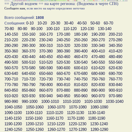
== Другой водоем == на карте региона: (Водоемы в черте СПб)
Сообщите нам
, если место на карте определено неточно
Всего сообщений:
1808
0-10
10-20
20-30
30-40
40-50
50-60
60-70
Сообщения:
70-80
80-90
90-100
100-110
110-120
120-130
130-140
140-150
150-160
160-170
170-180
180-190
190-200
200-210
210-220
220-230
230-240
240-250
250-260
260-270
270-280
280-290
290-300
300-310
310-320
320-330
330-340
340-350
350-360
360-370
370-380
380-390
390-400
400-410
410-420
420-430
430-440
440-450
450-460
460-470
470-480
480-490
490-500
500-510
510-520
520-530
530-540
540-550
550-560
560-570
570-580
580-590
590-600
600-610
610-620
620-630
630-640
640-650
650-660
660-670
670-680
680-690
690-700
700-710
710-720
720-730
730-740
740-750
750-760
760-770
770-780
780-790
790-800
800-810
810-820
820-830
830-840
840-850
850-860
860-870
870-880
880-890
890-900
900-910
910-920
920-930
930-940
940-950
950-960
960-970
970-980
980-990
990-1000
1000-1010
1010-1020
1020-1030
1030-1040
1040-1050
1050-1060
1060-1070
1070-1080
1080-1090
1090-1100
1100-1110
1110-1120
1120-1130
1130-1140
1140-1150
1150-1160
1160-1170
1170-1180
1180-1190
1190-1200
1200-1210
1210-1220
1220-1230
1230-1240
1240-1250
1250-1260
1260-1270
1270-1280
1280-1290