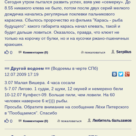
Сегодня утром пытался развить успех, взяв уже «семерку». До
8.55 никакого клева не было, потом после двух серий мелкого
дождичка начались регулярные поклевки пальчикового
карасика. Сбылось пророчество из фильма "Карась - рыба
будущего": какого габарита карась начал клевать, такой и
будет дальше ловиться. Оказалось, правда, что клюет не
только на корочку от булки, но и на кусочки ржано-пшеничных
краюшек.
Нравится
Serpilius
0
Комментарии (0)
пожаловаться
== Другой водоем ==
(Водоемы в черте СПб)
12.07.2009 17:19
3.07 Малая Вишера. 4 часа сосали
5-7.07 Лигово. 1 судак, 2 щуки, 12 окуней и немерено бели
10-12.07 Кулфест-09. Больше пили, чем ловили. На 60
человек наверное 6 кг)))) рыбы.
Просьба. Обратите внимание на сообщение Лёхи Питерского
в "Пообщаемся". Спасибо
Нравится
Любитель бальзамов
0
Комментарии (0)
пожаловаться