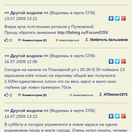
== Другой водоем ==
(Водоемы в черте СПб)
19.07.2009 13:21
Вчера куча толстеньких ротанов у Пулковской.
Прошу обратить внимание
http://fishing.ru/Forum/035/
Нравится
Любитель бальзамов
0
Комментарии (0)
пожаловаться
== Другой водоем ==
(Водоемы в черте СПб)
16.07.2009 12:06
Сегодня на канале по Планерной ул с 05.00-8.30 поймано 13
карасиков клёв только на перловку общий вес получился
2.500кг.единственно плохо что он весь зарос и мало окон
глубина где ловил примерно 70см.
Нравится
ATihonov1975
0
Комментарии (0)
пожаловаться
== Другой водоем ==
(Водоемы в черте СПб)
14.07.2009 13:22
В субботу и сегодня упражнялся в ловле карася на одном
родниковом пруду в черте города. Очень хотел понять, почему