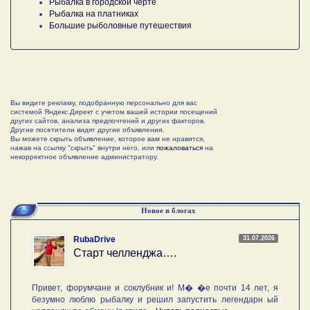
Рыбалка в городской черте
Рыбалка на платниках
Большие рыболовные путешествия
Вы видите рекламу, подобранную персонально для вас
системой Яндекс.Директ с учетом вашей истории посещений
других сайтов, анализа предпочтений и других факторов.
Другие посетители видят другие объявления.
Вы можете скрыть объявление, которое вам не нравится,
нажав на ссылку "скрыть" внутри него, или
пожаловаться
на
некорректное объявление администратору.
Новое в блогах
31.07.2026
RubaDrive
Старт челленджа….
Привет, форумчане и соклубник и! М� �е почти 14 лет, я
безумно люблю рыбалку и решил запустить легендарн ый