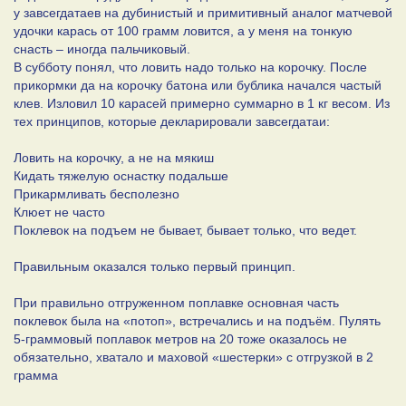
у завсегдатаев на дубинистый и примитивный аналог матчевой
удочки карась от 100 грамм ловится, а у меня на тонкую
снасть – иногда пальчиковый.
В субботу понял, что ловить надо только на корочку. После
прикормки да на корочку батона или бублика начался частый
клев. Изловил 10 карасей примерно суммарно в 1 кг весом. Из
тех принципов, которые декларировали завсегдатаи:
Ловить на корочку, а не на мякиш
Кидать тяжелую оснастку подальше
Прикармливать бесполезно
Клюет не часто
Поклевок на подъем не бывает, бывает только, что ведет.
Правильным оказался только первый принцип.
При правильно отгруженном поплавке основная часть
поклевок была на «потоп», встречались и на подъём. Пулять
5-граммовый поплавок метров на 20 тоже оказалось не
обязательно, хватало и маховой «шестерки» с отгрузкой в 2
грамма