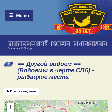
Меню:
Меню
== Другой водоем ==
(Водоемы в черте СПб) -
рыбацкие места
К списку водоемов
+