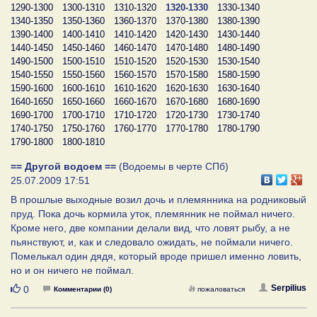
1290-1300
1300-1310
1310-1320
1320-1330
1330-1340
1340-1350
1350-1360
1360-1370
1370-1380
1380-1390
1390-1400
1400-1410
1410-1420
1420-1430
1430-1440
1440-1450
1450-1460
1460-1470
1470-1480
1480-1490
1490-1500
1500-1510
1510-1520
1520-1530
1530-1540
1540-1550
1550-1560
1560-1570
1570-1580
1580-1590
1590-1600
1600-1610
1610-1620
1620-1630
1630-1640
1640-1650
1650-1660
1660-1670
1670-1680
1680-1690
1690-1700
1700-1710
1710-1720
1720-1730
1730-1740
1740-1750
1750-1760
1760-1770
1770-1780
1780-1790
1790-1800
1800-1810
== Другой водоем ==
(Водоемы в черте СПб)
25.07.2009 17:51
В прошлые выходные возил дочь и племянника на родниковый
пруд. Пока дочь кормила уток, племянник не поймал ничего.
Кроме него, две компании делали вид, что ловят рыбу, а не
пьянствуют, и, как и следовало ожидать, не поймали ничего.
Помелькал один дядя, который вроде пришел именно ловить,
но и он ничего не поймал.
Нравится
Serpilius
0
Комментарии (0)
пожаловаться