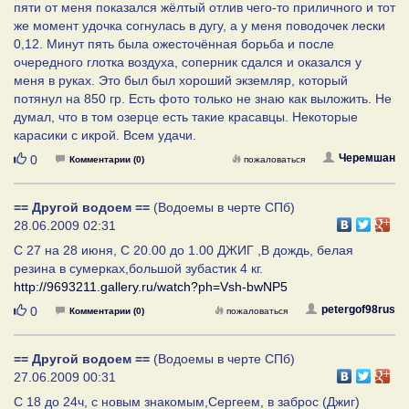
пяти от меня показался жёлтый отлив чего-то приличного и тот
же момент удочка согнулась в дугу, а у меня поводочек лески
0,12. Минут пять была ожесточённая борьба и после
очередного глотка воздуха, соперник сдался и оказался у
меня в руках. Это был был хороший экземляр, который
потянул на 850 гр. Есть фото только не знаю как выложить. Не
думал, что в том озерце есть такие красавцы. Некоторые
карасики с икрой. Всем удачи.
Нравится
Черемшан
0
Комментарии (0)
пожаловаться
== Другой водоем ==
(Водоемы в черте СПб)
28.06.2009 02:31
С 27 на 28 июня, С 20.00 до 1.00 ДЖИГ ,В дождь, белая
резина в сумерках,большой зубастик 4 кг.
http://9693211.gallery.ru/watch?ph=Vsh-bwNP5
Нравится
petergof98rus
0
Комментарии (0)
пожаловаться
== Другой водоем ==
(Водоемы в черте СПб)
27.06.2009 00:31
С 18 до 24ч, с новым знакомым,Сергеем, в заброс (Джиг)