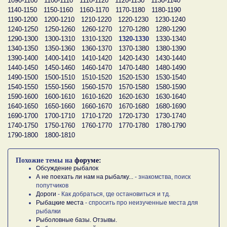
1090-1100
1100-1110
1110-1120
1120-1130
1130-1140
1140-1150
1150-1160
1160-1170
1170-1180
1180-1190
1190-1200
1200-1210
1210-1220
1220-1230
1230-1240
1240-1250
1250-1260
1260-1270
1270-1280
1280-1290
1290-1300
1300-1310
1310-1320
1320-1330
1330-1340
1340-1350
1350-1360
1360-1370
1370-1380
1380-1390
1390-1400
1400-1410
1410-1420
1420-1430
1430-1440
1440-1450
1450-1460
1460-1470
1470-1480
1480-1490
1490-1500
1500-1510
1510-1520
1520-1530
1530-1540
1540-1550
1550-1560
1560-1570
1570-1580
1580-1590
1590-1600
1600-1610
1610-1620
1620-1630
1630-1640
1640-1650
1650-1660
1660-1670
1670-1680
1680-1690
1690-1700
1700-1710
1710-1720
1720-1730
1730-1740
1740-1750
1750-1760
1760-1770
1770-1780
1780-1790
1790-1800
1800-1810
Похожие темы на
форуме:
Обсуждение рыбалок
А не поехать ли нам на рыбалку...
- знакомства, поиск
попутчиков
Дороги
- Как добраться, где остановиться и тд.
Рыбацкие места
- спросить про неизученные места для
рыбалки
Рыболовные базы. Отзывы.