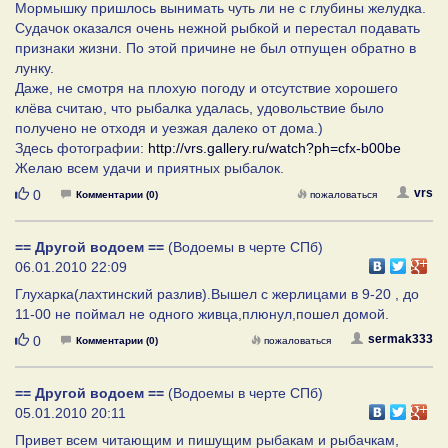
Мормышку пришлось вынимать чуть ли не с глубины желудка.
Судачок оказался очень нежной рыбкой и перестал подавать
признаки жизни. По этой причине не был отпущен обратно в
лунку.
Даже, не смотря на плохую погоду и отсутствие хорошего
клёва считаю, что рыбалка удалась, удовольствие было
получено не отходя и уезжая далеко от дома.)
Здесь фотографии:
http://vrs.gallery.ru/watch?ph=cfx-b00be
Желаю всем удачи и приятных рыбалок.
Нравится
vrs
0
Комментарии (0)
пожаловаться
== Другой водоем ==
(Водоемы в черте СПб)
06.01.2010 22:09
Глухарка(лахтинский разлив).Вышел с жерлицами в 9-20 , до
11-00 не поймал не одного живца,плюнул,пошел домой.
Нравится
sermak333
0
Комментарии (0)
пожаловаться
== Другой водоем ==
(Водоемы в черте СПб)
05.01.2010 20:11
Привет всем читающим и пишущим рыбакам и рыбачкам,