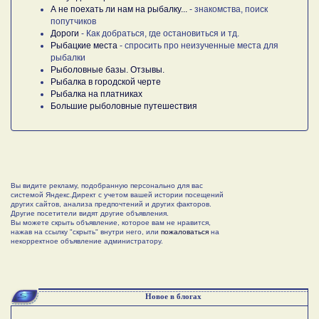
А не поехать ли нам на рыбалку...
- знакомства, поиск
попутчиков
Дороги
- Как добраться, где остановиться и тд.
Рыбацкие места
- спросить про неизученные места для
рыбалки
Рыболовные базы. Отзывы.
Рыбалка в городской черте
Рыбалка на платниках
Большие рыболовные путешествия
Вы видите рекламу, подобранную персонально для вас
системой Яндекс.Директ с учетом вашей истории посещений
других сайтов, анализа предпочтений и других факторов.
Другие посетители видят другие объявления.
Вы можете скрыть объявление, которое вам не нравится,
нажав на ссылку "скрыть" внутри него, или
пожаловаться
на
некорректное объявление администратору.
Новое в блогах