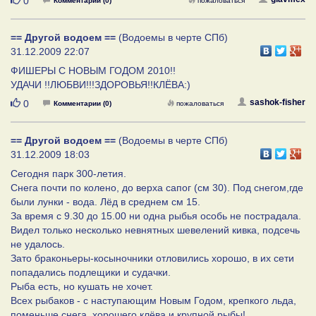
0
Комментарии (0)
пожаловаться
== Другой водоем ==
(Водоемы в черте СПб)
31.12.2009 22:07
ФИШЕРЫ С НОВЫМ ГОДОМ 2010!!
УДАЧИ !!ЛЮБВИ!!!ЗДОРОВЬЯ!!КЛЁВА:)
Нравится
sashok-fisher
0
Комментарии (0)
пожаловаться
== Другой водоем ==
(Водоемы в черте СПб)
31.12.2009 18:03
Сегодня парк 300-летия.
Снега почти по колено, до верха сапог (см 30). Под снегом,где
были лунки - вода. Лёд в среднем см 15.
За время с 9.30 до 15.00 ни одна рыбья особь не пострадала.
Видел только несколько невнятных шевелений кивка, подсечь
не удалось.
Зато браконьеры-косыночники отловились хорошо, в их сети
попадались подлещики и судачки.
Рыба есть, но кушать не хочет.
Всех рыбаков - с наступающим Новым Годом, крепкого льда,
поменьше снега, хорошего клёва и крупной рыбы!