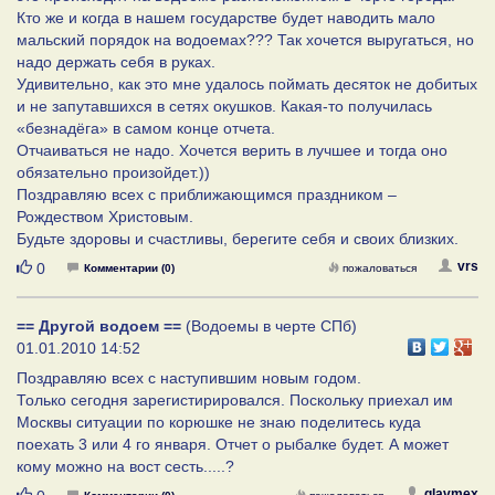
Кто же и когда в нашем государстве будет наводить мало
мальский порядок на водоемах??? Так хочется выругаться, но
надо держать себя в руках.
Удивительно, как это мне удалось поймать десяток не добитых
и не запутавшихся в сетях окушков. Какая-то получилась
«безнадёга» в самом конце отчета.
Отчаиваться не надо. Хочется верить в лучшее и тогда оно
обязательно произойдет.))
Поздравляю всех с приближающимся праздником –
Рождеством Христовым.
Будьте здоровы и счастливы, берегите себя и своих близких.
Нравится
vrs
0
Комментарии (0)
пожаловаться
== Другой водоем ==
(Водоемы в черте СПб)
01.01.2010 14:52
Поздравляю всех с наступившим новым годом.
Только сегодня зарегистирировался. Поскольку приехал им
Москвы ситуации по корюшке не знаю поделитесь куда
поехать 3 или 4 го января. Отчет о рыбалке будет. А может
кому можно на вост сесть.....?
Нравится
glavmex