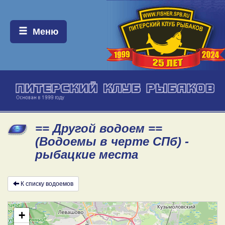
Меню:
Меню
== Другой водоем ==
(Водоемы в черте СПб) -
рыбацкие места
К списку водоемов
+