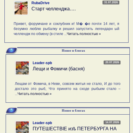
31.07.2026
RubaDrive
Старт челленджа….
Привет, форумчане и соклубник и! М� �е почти 14 лет, я
безумно люблю рыбалку и решил запустить легендарн ый
челлендж по обмену (в стиле ...
Читать полностью »
Новое в блогах
20.07.2026
Leader-spb
Лещи и Фомичи (басня)
Лещам от Фомича, в Неве, совсем житья не стало, И до того
достало это рыб, Что принято на сходе рыбьем стало –
...
Читать полностью »
Новое в блогах
14.07.2026
Leader-spb
ПУТЕШЕСТВIE изѣ ПЕТЕРБУРГА НА