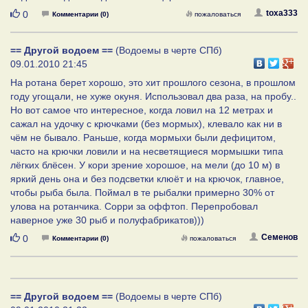
Нравится
toxa333
0
Комментарии (0)
пожаловаться
== Другой водоем ==
(Водоемы в черте СПб)
09.01.2010 21:45
На ротана берет хорошо, это хит прошлого сезона, в прошлом
году угощали, не хуже окуня. Использовал два раза, на пробу..
Но вот самое что интересное, когда ловил на 12 метрах и
сажал на удочку с крючками (без мормых), клевало как ни в
чём не бывало. Раньше, когда мормыхи были дефицитом,
часто на крючки ловили и на несветящиеся мормышки типа
лёгких блёсен. У кори зрение хорошое, на мели (до 10 м) в
яркий день она и без подсветки клюёт и на крючок, главное,
чтобы рыба была. Поймал в те рыбалки примерно 30% от
улова на ротанчика. Сорри за оффтоп. Перепробовал
наверное уже 30 рыб и полуфабрикатов)))
Нравится
Семенов
0
Комментарии (0)
пожаловаться
== Другой водоем ==
(Водоемы в черте СПб)