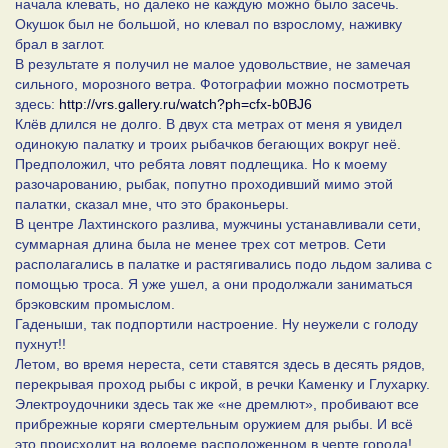
начала клевать, но далеко не каждую можно было засечь.
Окушок был не большой, но клевал по взрослому, наживку
брал в заглот.
В результате я получил не малое удовольствие, не замечая
сильного, морозного ветра. Фотографии можно посмотреть
здесь:
http://vrs.gallery.ru/watch?ph=cfx-b0BJ6
Клёв длился не долго. В двух ста метрах от меня я увидел
одинокую палатку и троих рыбачков бегающих вокруг неё.
Предположил, что ребята ловят подлещика. Но к моему
разочарованию, рыбак, попутно проходивший мимо этой
палатки, сказал мне, что это браконьеры.
В центре Лахтинского разлива, мужчины устанавливали сети,
суммарная длина была не менее трех сот метров. Сети
располагались в палатке и растягивались подо льдом залива с
помощью троса. Я уже ушел, а они продолжали заниматься
брэковским промыслом.
Гаденыши, так подпортили настроение. Ну неужели с голоду
пухнут!!
Летом, во время нереста, сети ставятся здесь в десять рядов,
перекрывая проход рыбы с икрой, в речки Каменку и Глухарку.
Электроудочники здесь так же «не дремлют», пробивают все
прибрежные коряги смертельным оружием для рыбы. И всё
это происходит на водоеме расположенном в черте города!