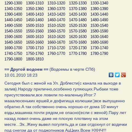
1290-1300
1300-1310
1310-1320
1320-1330
1330-1340
1340-1350
1350-1360
1360-1370
1370-1380
1380-1390
1390-1400
1400-1410
1410-1420
1420-1430
1430-1440
1440-1450
1450-1460
1460-1470
1470-1480
1480-1490
1490-1500
1500-1510
1510-1520
1520-1530
1530-1540
1540-1550
1550-1560
1560-1570
1570-1580
1580-1590
1590-1600
1600-1610
1610-1620
1620-1630
1630-1640
1640-1650
1650-1660
1660-1670
1670-1680
1680-1690
1690-1700
1700-1710
1710-1720
1720-1730
1730-1740
1740-1750
1750-1760
1760-1770
1770-1780
1780-1790
1790-1800
1800-1810
== Другой водоем ==
(Водоемы в черте СПб)
10.01.2010 18:23
Сегодня был с женой на Ул. Доблести(с канала на выходе в
залив).Народу прилично,особенно гуляющих.Рыбаки тоже
присутствовали,все ловили по-маленьку.Итог:7
мааалюсеньких ершей,и дофигища колюшки:)все выпущенно
обратно.А так собственно очень хорошо-от дома 10 минут
езды,машинка почти рядом,не опасно(если с женой).Пару лет
назад ловил очень даже не плохую плотвину на этом
месте...Эх..Жену вывел погулять,да и сам отдохнул от водички
под снегом да от поджопников АцЦких.Всем НХНЧ!!!