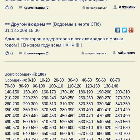
Нравится
Алхимик
0
Комментарии (0)
пожаловаться
== Другой водоем ==
(Водоемы в черте СПб)
31.12.2009 15:30
Администраторов,модераторов и всех комрадов с Новым
годом !!! В новом году всем НХНЧ !!!!!
Нравится
sabaneev
0
Комментарии (0)
пожаловаться
Всего сообщений:
1807
0-10
10-20
20-30
30-40
40-50
50-60
60-70
Сообщения:
70-80
80-90
90-100
100-110
110-120
120-130
130-140
140-150
150-160
160-170
170-180
180-190
190-200
200-210
210-220
220-230
230-240
240-250
250-260
260-270
270-280
280-290
290-300
300-310
310-320
320-330
330-340
340-350
350-360
360-370
370-380
380-390
390-400
400-410
410-420
420-430
430-440
440-450
450-460
460-470
470-480
480-490
490-500
500-510
510-520
520-530
530-540
540-550
550-560
560-570
570-580
580-590
590-600
600-610
610-620
620-630
630-640
640-650
650-660
660-670
670-680
680-690
690-700
700-710
710-720
720-730
730-740
740-750
750-760
760-770