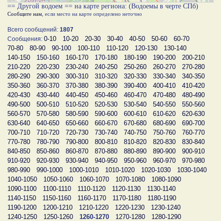
== Другой водоем == на карте региона: (Водоемы в черте СПб)
Сообщите нам
, если место на карте определено неточно
Всего сообщений:
1807
0-10
10-20
20-30
30-40
40-50
50-60
60-70
Сообщения:
70-80
80-90
90-100
100-110
110-120
120-130
130-140
140-150
150-160
160-170
170-180
180-190
190-200
200-210
210-220
220-230
230-240
240-250
250-260
260-270
270-280
280-290
290-300
300-310
310-320
320-330
330-340
340-350
350-360
360-370
370-380
380-390
390-400
400-410
410-420
420-430
430-440
440-450
450-460
460-470
470-480
480-490
490-500
500-510
510-520
520-530
530-540
540-550
550-560
560-570
570-580
580-590
590-600
600-610
610-620
620-630
630-640
640-650
650-660
660-670
670-680
680-690
690-700
700-710
710-720
720-730
730-740
740-750
750-760
760-770
770-780
780-790
790-800
800-810
810-820
820-830
830-840
840-850
850-860
860-870
870-880
880-890
890-900
900-910
910-920
920-930
930-940
940-950
950-960
960-970
970-980
980-990
990-1000
1000-1010
1010-1020
1020-1030
1030-1040
1040-1050
1050-1060
1060-1070
1070-1080
1080-1090
1090-1100
1100-1110
1110-1120
1120-1130
1130-1140
1140-1150
1150-1160
1160-1170
1170-1180
1180-1190
1190-1200
1200-1210
1210-1220
1220-1230
1230-1240
1240-1250
1250-1260
1260-1270
1270-1280
1280-1290