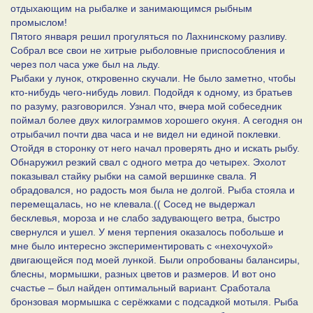
отдыхающим на рыбалке и занимающимся рыбным
промыслом!
Пятого января решил прогуляться по Лахнинскому разливу.
Собрал все свои не хитрые рыболовные приспособления и
через пол часа уже был на льду.
Рыбаки у лунок, откровенно скучали. Не было заметно, чтобы
кто-нибудь чего-нибудь ловил. Подойдя к одному, из братьев
по разуму, разговорился. Узнал что, вчера мой собеседник
поймал более двух килограммов хорошего окуня. А сегодня он
отрыбачил почти два часа и не видел ни единой поклевки.
Отойдя в сторонку от него начал проверять дно и искать рыбу.
Обнаружил резкий свал с одного метра до четырех. Эхолот
показывал стайку рыбки на самой вершинке свала. Я
обрадовался, но радость моя была не долгой. Рыба стояла и
перемещалась, но не клевала.(( Сосед не выдержал
бесклевья, мороза и не слабо задувающего ветра, быстро
свернулся и ушел. У меня терпения оказалось побольше и
мне было интересно экспериментировать с «нехочухой»
двигающейся под моей лункой. Были опробованы балансиры,
блесны, мормышки, разных цветов и размеров. И вот оно
счастье – был найден оптимальный вариант. Сработала
бронзовая мормышка с серёжками с подсадкой мотыля. Рыба