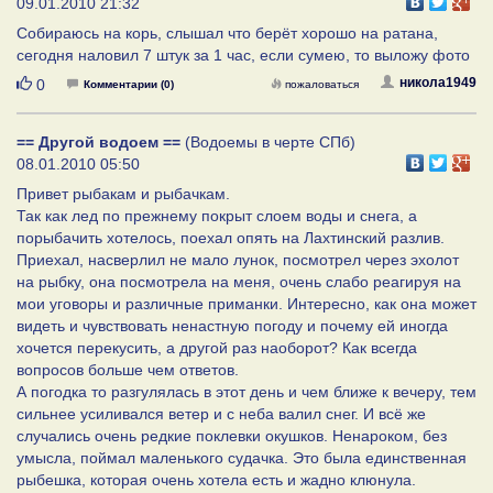
09.01.2010 21:32
Собираюсь на корь, слышал что берёт хорошо на ратана,
сегодня наловил 7 штук за 1 час, если сумею, то выложу фото
Нравится
никола1949
0
Комментарии (0)
пожаловаться
== Другой водоем ==
(Водоемы в черте СПб)
08.01.2010 05:50
Привет рыбакам и рыбачкам.
Так как лед по прежнему покрыт слоем воды и снега, а
порыбачить хотелось, поехал опять на Лахтинский разлив.
Приехал, насверлил не мало лунок, посмотрел через эхолот
на рыбку, она посмотрела на меня, очень слабо реагируя на
мои уговоры и различные приманки. Интересно, как она может
видеть и чувствовать ненастную погоду и почему ей иногда
хочется перекусить, а другой раз наоборот? Как всегда
вопросов больше чем ответов.
А погодка то разгулялась в этот день и чем ближе к вечеру, тем
сильнее усиливался ветер и с неба валил снег. И всё же
случались очень редкие поклевки окушков. Ненароком, без
умысла, поймал маленького судачка. Это была единственная
рыбешка, которая очень хотела есть и жадно клюнула.