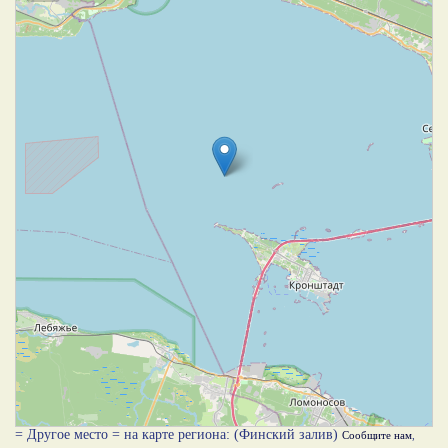
= Другое место = на карте региона: (Финский залив)
Сообщите нам
,