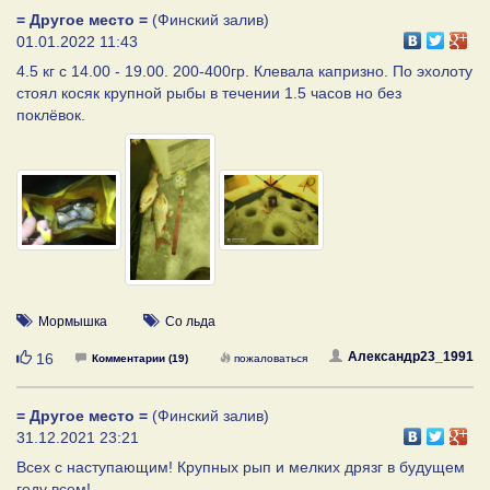
= Другое место =
(Финский залив)
01.01.2022 11:43
4.5 кг с 14.00 - 19.00. 200-400гр. Клевала капризно. По эхолоту
стоял косяк крупной рыбы в течении 1.5 часов но без
поклёвок.
Мормышка
Со льда
Нравится
Александр23_1991
16
Комментарии (19)
пожаловаться
= Другое место =
(Финский залив)
31.12.2021 23:21
Всех с наступающим! Крупных рып и мелких дрязг в будущем
году всем!