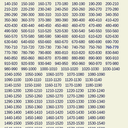
140-150
150-160
160-170
170-180
180-190
190-200
200-210
210-220
220-230
230-240
240-250
250-260
260-270
270-280
280-290
290-300
300-310
310-320
320-330
330-340
340-350
350-360
360-370
370-380
380-390
390-400
400-410
410-420
420-430
430-440
440-450
450-460
460-470
470-480
480-490
490-500
500-510
510-520
520-530
530-540
540-550
550-560
560-570
570-580
580-590
590-600
600-610
610-620
620-630
630-640
640-650
650-660
660-670
670-680
680-690
690-700
700-710
710-720
720-730
730-740
740-750
750-760
760-770
770-780
780-790
790-800
800-810
810-820
820-830
830-840
840-850
850-860
860-870
870-880
880-890
890-900
900-910
910-920
920-930
930-940
940-950
950-960
960-970
970-980
980-990
990-1000
1000-1010
1010-1020
1020-1030
1030-1040
1040-1050
1050-1060
1060-1070
1070-1080
1080-1090
1090-1100
1100-1110
1110-1120
1120-1130
1130-1140
1140-1150
1150-1160
1160-1170
1170-1180
1180-1190
1190-1200
1200-1210
1210-1220
1220-1230
1230-1240
1240-1250
1250-1260
1260-1270
1270-1280
1280-1290
1290-1300
1300-1310
1310-1320
1320-1330
1330-1340
1340-1350
1350-1360
1360-1370
1370-1380
1380-1390
1390-1400
1400-1410
1410-1420
1420-1430
1430-1440
1440-1450
1450-1460
1460-1470
1470-1480
1480-1490
1490-1500
1500-1510
1510-1520
1520-1530
1530-1540