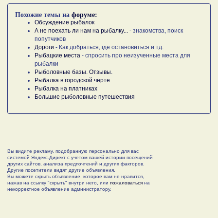
Похожие темы на
форуме:
Обсуждение рыбалок
А не поехать ли нам на рыбалку...
- знакомства, поиск
попутчиков
Дороги
- Как добраться, где остановиться и тд.
Рыбацкие места
- спросить про неизученные места для
рыбалки
Рыболовные базы. Отзывы.
Рыбалка в городской черте
Рыбалка на платниках
Большие рыболовные путешествия
Вы видите рекламу, подобранную персонально для вас
системой Яндекс.Директ с учетом вашей истории посещений
других сайтов, анализа предпочтений и других факторов.
Другие посетители видят другие объявления.
Вы можете скрыть объявление, которое вам не нравится,
нажав на ссылку "скрыть" внутри него, или
пожаловаться
на
некорректное объявление администратору.