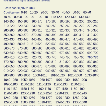
если место на карте определено неточно
Всего сообщений:
3866
0-10
10-20
20-30
30-40
40-50
50-60
60-70
Сообщения:
70-80
80-90
90-100
100-110
110-120
120-130
130-140
140-150
150-160
160-170
170-180
180-190
190-200
200-210
210-220
220-230
230-240
240-250
250-260
260-270
270-280
280-290
290-300
300-310
310-320
320-330
330-340
340-350
350-360
360-370
370-380
380-390
390-400
400-410
410-420
420-430
430-440
440-450
450-460
460-470
470-480
480-490
490-500
500-510
510-520
520-530
530-540
540-550
550-560
560-570
570-580
580-590
590-600
600-610
610-620
620-630
630-640
640-650
650-660
660-670
670-680
680-690
690-700
700-710
710-720
720-730
730-740
740-750
750-760
760-770
770-780
780-790
790-800
800-810
810-820
820-830
830-840
840-850
850-860
860-870
870-880
880-890
890-900
900-910
910-920
920-930
930-940
940-950
950-960
960-970
970-980
980-990
990-1000
1000-1010
1010-1020
1020-1030
1030-1040
1040-1050
1050-1060
1060-1070
1070-1080
1080-1090
1090-1100
1100-1110
1110-1120
1120-1130
1130-1140
1140-1150
1150-1160
1160-1170
1170-1180
1180-1190
1190-1200
1200-1210
1210-1220
1220-1230
1230-1240
1240-1250
1250-1260
1260-1270
1270-1280
1280-1290
1290-1300
1300-1310
1310-1320
1320-1330
1330-1340