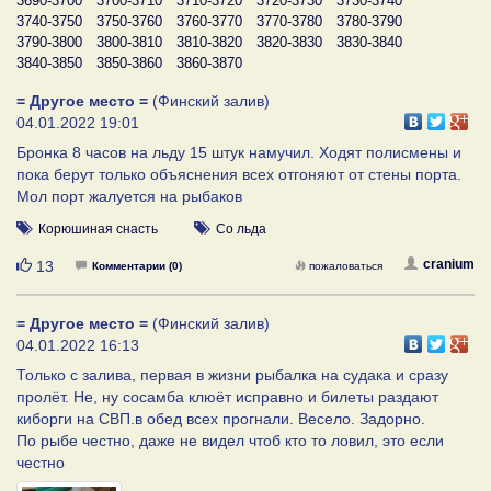
3690-3700
3700-3710
3710-3720
3720-3730
3730-3740
3740-3750
3750-3760
3760-3770
3770-3780
3780-3790
3790-3800
3800-3810
3810-3820
3820-3830
3830-3840
3840-3850
3850-3860
3860-3870
= Другое место =
(Финский залив)
04.01.2022 19:01
Бронка 8 часов на льду 15 штук намучил. Ходят полисмены и
пока берут только объяснения всех отгоняют от стены порта.
Мол порт жалуется на рыбаков
Корюшиная снасть
Со льда
Нравится
cranium
13
Комментарии (0)
пожаловаться
= Другое место =
(Финский залив)
04.01.2022 16:13
Только с залива, первая в жизни рыбалка на судака и сразу
пролёт. Не, ну сосамба клюёт исправно и билеты раздают
киборги на СВП.в обед всех прогнали. Весело. Задорно.
По рыбе честно, даже не видел чтоб кто то ловил, это если
честно