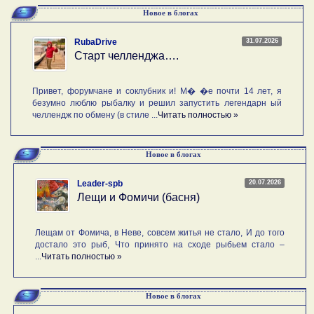
Новое в блогах
31.07.2026
RubaDrive
Старт челленджа….
Привет, форумчане и соклубник и! М� �е почти 14 лет, я
безумно люблю рыбалку и решил запустить легендарн ый
челлендж по обмену (в стиле ...
Читать полностью »
Новое в блогах
20.07.2026
Leader-spb
Лещи и Фомичи (басня)
Лещам от Фомича, в Неве, совсем житья не стало, И до того
достало это рыб, Что принято на сходе рыбьем стало –
...
Читать полностью »
Новое в блогах