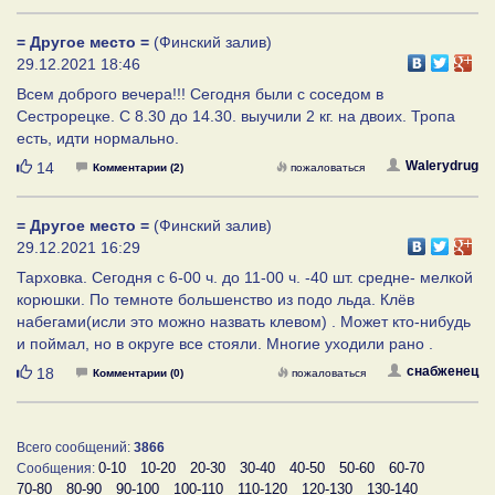
= Другое место =
(Финский залив)
29.12.2021 18:46
Всем доброго вечера!!! Сегодня были с соседом в
Сестрорецке. С 8.30 до 14.30. выучили 2 кг. на двоих. Тропа
есть, идти нормально.
Нравится
Walerydrug
14
Комментарии (2)
пожаловаться
= Другое место =
(Финский залив)
29.12.2021 16:29
Тарховка. Сегодня с 6-00 ч. до 11-00 ч. -40 шт. средне- мелкой
корюшки. По темноте большенство из подо льда. Клёв
набегами(исли это можно назвать клевом) . Может кто-нибудь
и поймал, но в округе все стояли. Многие уходили рано .
Нравится
снабженец
18
Комментарии (0)
пожаловаться
Всего сообщений:
3866
0-10
10-20
20-30
30-40
40-50
50-60
60-70
Сообщения:
70-80
80-90
90-100
100-110
110-120
120-130
130-140