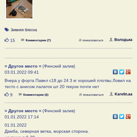
Зимняя блесна
Нравится
Володька
15
Комментарии (7)
пожаловаться
= Другое место =
(Финский залив)
03.01.2022 09:41
Вчера.у форта Павел с18 до 24 3 кг хорошей плотвы.Ловил на
тесто с анисом.палаток шт 20 текухи почти нет
Нравится
Karelin.aa
9
Комментарии (4)
пожаловаться
= Другое место =
(Финский залив)
01.01.2022 17:14
01.01.2022
Дамба, северная ветка, морская сторона.