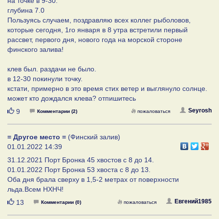
на точке в 9-30.
глубина 7.0
Пользуясь случаем, поздравляю всех коллег рыболовов,
которые сегодня, 1го января в 8 утра встретили первый
рассвет, первого дня, нового года на морской стороне
финского залива!
клев был. раздачи не было.
в 12-30 покинули точку.
кстати, примерно в это время стих ветер и выглянуло солнце.
может кто дождался клева? отпишитесь
Нравится
Seyrosh
9
Комментарии (2)
пожаловаться
= Другое место =
(Финский залив)
01.01.2022 14:39
31.12.2021 Порт Бронка 45 хвостов с 8 до 14.
01.01.2022 Порт Бронка 53 хвоста с 8 до 13.
Оба дня брала сверху в 1,5-2 метрах от поверхности
льда.Всем НХНЧ!
Нравится
Евгений1985
13
Комментарии (0)
пожаловаться