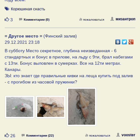
Корюшиная снасть
Нравится
мизантроп
3
Комментарии (0)
пожаловаться
= Другое место =
(Финский залив)
29.12.2021 23:18
В субботу Место секретное, глубина неизведанная - 6
стандартных и бонус в прилове, на льду с 9ти, брал набегами
с 13ти. Бонус выловлен в сумерках. Все на 12ти метрах.
Канары.
ЗЫ: кто знает где правильные кивки на леща купить под залив
- с прогибом из часовой пружинки?
Нравится
vooster
26
Комментарии (22)
пожаловаться