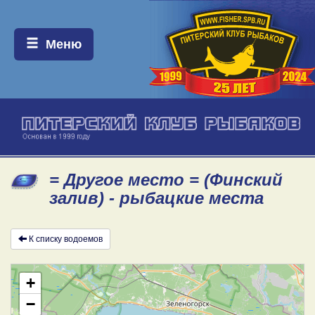
Меню:
Меню
= Другое место = (Финский
залив) - рыбацкие места
К списку водоемов
+
−