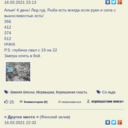
16.03.2021 23:13
Алые! 4 день! Лед гуд. Рыба есть всегда если руки и сила с
выносливостью есть!
356
412
374
512
НЧНХ
P.S. глубина свал с 19 на 22
Завтра опять в бой.
Зимняя блесна
,
Мормышка
,
Корюшиная снасть
Со льда
Нравится
корюшатник миха=
25
Комментарии (0)
пожаловаться
= Другое место =
(Финский залив)
16.03.2021 22:32