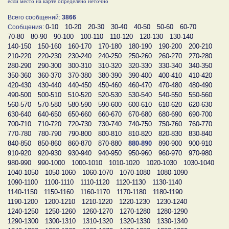
если место на карте определено неточно
Всего сообщений:
3866
0-10
10-20
20-30
30-40
40-50
50-60
60-70
Сообщения:
70-80
80-90
90-100
100-110
110-120
120-130
130-140
140-150
150-160
160-170
170-180
180-190
190-200
200-210
210-220
220-230
230-240
240-250
250-260
260-270
270-280
280-290
290-300
300-310
310-320
320-330
330-340
340-350
350-360
360-370
370-380
380-390
390-400
400-410
410-420
420-430
430-440
440-450
450-460
460-470
470-480
480-490
490-500
500-510
510-520
520-530
530-540
540-550
550-560
560-570
570-580
580-590
590-600
600-610
610-620
620-630
630-640
640-650
650-660
660-670
670-680
680-690
690-700
700-710
710-720
720-730
730-740
740-750
750-760
760-770
770-780
780-790
790-800
800-810
810-820
820-830
830-840
840-850
850-860
860-870
870-880
880-890
890-900
900-910
910-920
920-930
930-940
940-950
950-960
960-970
970-980
980-990
990-1000
1000-1010
1010-1020
1020-1030
1030-1040
1040-1050
1050-1060
1060-1070
1070-1080
1080-1090
1090-1100
1100-1110
1110-1120
1120-1130
1130-1140
1140-1150
1150-1160
1160-1170
1170-1180
1180-1190
1190-1200
1200-1210
1210-1220
1220-1230
1230-1240
1240-1250
1250-1260
1260-1270
1270-1280
1280-1290
1290-1300
1300-1310
1310-1320
1320-1330
1330-1340