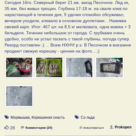
Сегодня 16го, Северный берег 21 км, заезд Песочное. Лед ок,
35 мм, без живых трещин. Глубина 17-18 м. на свале клев по
нарастающей в течении дня, 5 удочек спокойно обсуживал,
вечером уходили, клевало в основном дуплетами... Наживка
свежий карп. Итог: 467 шт. на 8,5 кг мелковата, одна мамка + 3
бельдюги. Течение небольшое от города. С трубками очень
удобно, особо не устал таскать с такой глубины, погода супер.
Рекорд поставлен ;) ... Всем НХНЧ! p.s. В Песочном в магазине
продают свежую корюшку - ценник на фото....;)
Мормышка
,
Корюшиная снасть
Со льда
Нравится
Prokopen
28
Комментарии (20)
пожаловаться