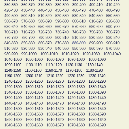
350-360
360-370
370-380
380-390
390-400
400-410
410-420
420-430
430-440
440-450
450-460
460-470
470-480
480-490
490-500
500-510
510-520
520-530
530-540
540-550
550-560
560-570
570-580
580-590
590-600
600-610
610-620
620-630
630-640
640-650
650-660
660-670
670-680
680-690
690-700
700-710
710-720
720-730
730-740
740-750
750-760
760-770
770-780
780-790
790-800
800-810
810-820
820-830
830-840
840-850
850-860
860-870
870-880
880-890
890-900
900-910
910-920
920-930
930-940
940-950
950-960
960-970
970-980
980-990
990-1000
1000-1010
1010-1020
1020-1030
1030-1040
1040-1050
1050-1060
1060-1070
1070-1080
1080-1090
1090-1100
1100-1110
1110-1120
1120-1130
1130-1140
1140-1150
1150-1160
1160-1170
1170-1180
1180-1190
1190-1200
1200-1210
1210-1220
1220-1230
1230-1240
1240-1250
1250-1260
1260-1270
1270-1280
1280-1290
1290-1300
1300-1310
1310-1320
1320-1330
1330-1340
1340-1350
1350-1360
1360-1370
1370-1380
1380-1390
1390-1400
1400-1410
1410-1420
1420-1430
1430-1440
1440-1450
1450-1460
1460-1470
1470-1480
1480-1490
1490-1500
1500-1510
1510-1520
1520-1530
1530-1540
1540-1550
1550-1560
1560-1570
1570-1580
1580-1590
1590-1600
1600-1610
1610-1620
1620-1630
1630-1640
1640-1650
1650-1660
1660-1670
1670-1680
1680-1690