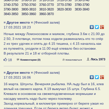
3690-3700
3700-3710
3710-3720
3720-3730
3730-3740
3740-3750
3750-3760
3760-3770
3770-3780
3780-3790
3790-3800
3800-3810
3810-3820
3820-3830
3830-3840
3840-3850
3850-3860
3860-3870
= Другое место =
(Финский залив)
17.03.2021 18:23
Ночью между Ломоносовом и маяком, глубина 3.6м с 21.00 до
2.50, 3 плотвици, потом пока ходили разминались кто то спёр
2 из трех удочек и опять до 4.15 тишина, с 4.15 началось как
из пулемёта, уходили в 11.00 ещё клевало без остановки.
В результате 21 и 18 кг отборной плотвы.
Нравится
Лось 1973
18
Комментарии (3)
пожаловаться
= Другое место =
(Финский залив)
17.03.2021 16:06
16 марта. Шпунты. Вечерняя рыбалка. НА льду был в 16, клев
вялый на свежего карпа. К 19 вымучал 15 штук. Глубина 6.5.
Клевало в основном на свежеподсвеченные мормышки и
насадку менять надо было через поклевку.
Заход нормальный, в километре примерно от береге узкая но
длинная трещина. Если от берега ветер будет, может и