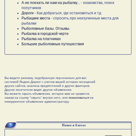
А не поехать ли нам на рыбалку...
- знакомства, поиск
попутчиков
Дороги
- Как добраться, где остановиться и тд.
Рыбацкие места
- спросить про неизученные места для
рыбалки
Рыболовные базы. Отзывы.
Рыбалка в городской черте
Рыбалка на платниках
Большие рыболовные путешествия
Вы видите рекламу, подобранную персонально для вас
системой Яндекс.Директ с учетом вашей истории посещений
других сайтов, анализа предпочтений и других факторов.
Другие посетители видят другие объявления.
Вы можете скрыть объявление, которое вам не нравится,
нажав на ссылку "скрыть" внутри него, или
пожаловаться
на
некорректное объявление администратору.
Новое в блогах