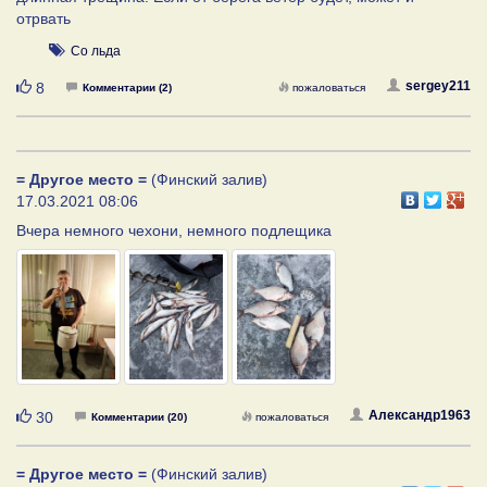
отрвать
Со льда
Нравится
sergey211
8
Комментарии (2)
пожаловаться
= Другое место =
(Финский залив)
17.03.2021 08:06
Вчера немного чехони, немного подлещика
Нравится
Александр1963
30
Комментарии (20)
пожаловаться
= Другое место =
(Финский залив)