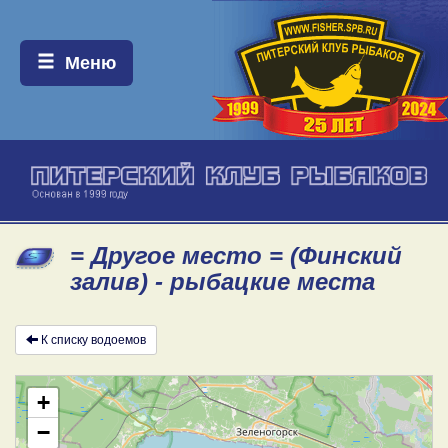
Меню:
Меню
= Другое место = (Финский
залив) - рыбацкие места
К списку водоемов
+
−