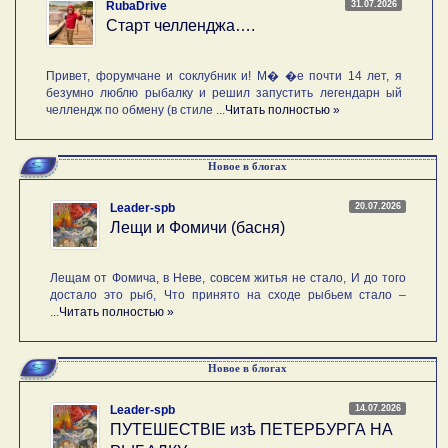
31.07.2026
RubaDrive
Старт челленджа….
Привет, форумчане и соклубник и! М� �е почти 14 лет, я
безумно люблю рыбалку и решил запустить легендарн ый
челлендж по обмену (в стиле ...
Читать полностью »
Новое в блогах
20.07.2026
Leader-spb
Лещи и Фомичи (басня)
Лещам от Фомича, в Неве, совсем житья не стало, И до того
достало это рыб, Что принято на сходе рыбьем стало –
...
Читать полностью »
Новое в блогах
14.07.2026
Leader-spb
ПУТЕШЕСТВIE изѣ ПЕТЕРБУРГА НА