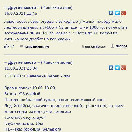
= Другое место =
(Финский залив)
16.03.2021 11:45
ломоносов. ловил огурцы в выходные у маяка. народу мало
лед нормальный. в субботу 52 шт где то на 1080 гр. потянули в
воскресенье 46 на 920 гр. ловил с 7 часов до 11. колюшки
очень много долбит на все удочки.
Нравится
dronn1
12
Комментарии (0)
пожаловаться
= Другое место =
(Финский залив)
15.03.2021 23:04
15.03.2021 Северный берег, 23км
Время ловли: 10.00-18.00
Ветер: ЮЗ слабый
Погода: небольшой туман, временами мокрый снег
Лед: 25-30см, частично пропитан водой, трещин нет, на льду
много воды, заход сухой, скользко
Течение: отсутствует
Глубина ловли: 16м
Наживка: корюшка, бельдюга