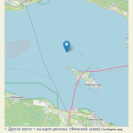
= Другое место = на карте региона: (Финский залив)
Сообщите нам
,