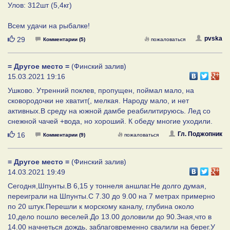
Улов: 312шт (5,4кг)
Всем удачи на рыбалке!
Нравится
pvska
29
Комментарии (5)
пожаловаться
= Другое место =
(Финский залив)
15.03.2021 19:16
Ушково. Утренний поклев, пропущен, поймал мало, на
сковородочки не хватит(, мелкая. Народу мало, и нет
активных.В среду на южной дамбе реабилитируюсь. Лед со
снежной чачей +вода, но хороший. К обеду многие уходили.
Нравится
Гл. Поджопник
16
Комментарии (9)
пожаловаться
= Другое место =
(Финский залив)
14.03.2021 19:49
Сегодня,Шпунты.В 6,15 у тоннеля аншлаг.Не долго думая,
переиграли на Шпунты.С 7.30 до 9.00 на 7 метрах примерно
по 20 штук.Перешли к морскому каналу, глубина около
10,дело пошло веселей.До 13.00 доловили до 90.Зная,что в
14.00 начнеться дождь, заблаговременно свалили на берег.У