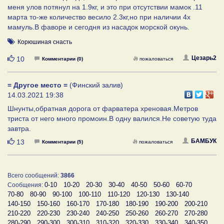
меня улов потянул на 1.9кг, и это при отсутствии мамок .11
марта то-же количество весило 2.3кг,но при наличии 4х
мамуль.В фаворе и сегодня из насадок морской окунь.
Корюшиная снасть
Нравится
Цезарь2
10
Комментарии (0)
пожаловаться
= Другое место =
(Финский залив)
14.03.2021 19:38
Шнунты,обратная дорога от фарватера хреновая.Метров
триста от него много промоин.В одну валился.Не советую туда
завтра.
Нравится
БАМБУК
13
Комментарии (5)
пожаловаться
Всего сообщений:
3866
0-10
10-20
20-30
30-40
40-50
50-60
60-70
Сообщения:
70-80
80-90
90-100
100-110
110-120
120-130
130-140
140-150
150-160
160-170
170-180
180-190
190-200
200-210
210-220
220-230
230-240
240-250
250-260
260-270
270-280
280-290
290-300
300-310
310-320
320-330
330-340
340-350