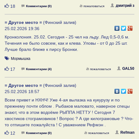
Нравится
дмитрий з
18
Комментарии (0)
пожаловаться
= Другое место =
(Финский залив)
25.02.2026 19:36
Кронколония. 25.02. Сегодня - 25 чел на льду. Лед 0,5-0,6 м.
Течения не было совсем, как и клева. Уловы - от 0 до 25 шт.
Лучше брало ближе к пирсу Бронки.
Мормышка
Нравится
GAL50
17
Комментарии (4)
пожаловаться
= Другое место =
(Финский залив)
25.02.2026 18:57
Всем привет и НХНЧ! Уже 4-ая вылазка на кукурузу и по
прежнему почти облом . Рыбаков маловато, наверное спецы
знают, что в этом водоёме РЫППА НЕТТУ ! Сегодня 7
хвостиков стограмовиков ! Вопрос ? А где килограмовые ? Что-
то отпишите пожалуйста ! С уважением Рефмэн .
Нравится
Refman
12
Комментарии (0)
пожаловаться