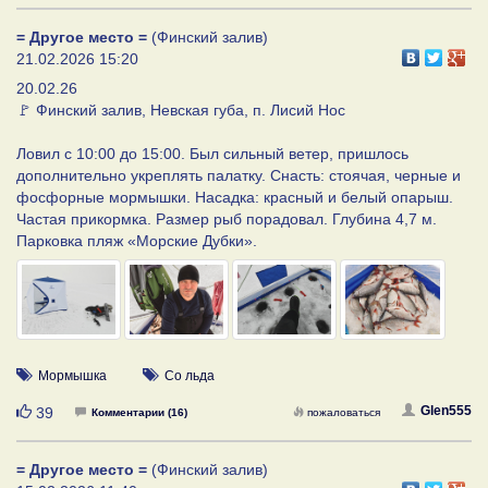
= Другое место =
(Финский залив)
21.02.2026 15:20
20.02.26
🚩 Финский залив, Невская губа, п. Лисий Нос
Ловил с 10:00 до 15:00. Был сильный ветер, пришлось
дополнительно укреплять палатку. Снасть: стоячая, черные и
фосфорные мормышки. Насадка: красный и белый опарыш.
Частая прикормка. Размер рыб порадовал. Глубина 4,7 м.
Парковка пляж «Морские Дубки».
Мормышка
Со льда
Нравится
Glen555
39
Комментарии (16)
пожаловаться
= Другое место =
(Финский залив)