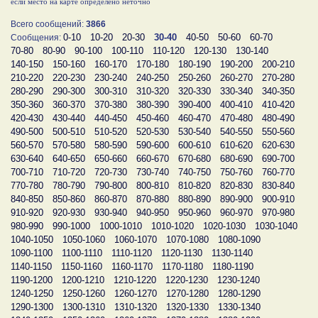
если место на карте определено неточно
Всего сообщений:
3866
0-10
10-20
20-30
30-40
40-50
50-60
60-70
Сообщения:
70-80
80-90
90-100
100-110
110-120
120-130
130-140
140-150
150-160
160-170
170-180
180-190
190-200
200-210
210-220
220-230
230-240
240-250
250-260
260-270
270-280
280-290
290-300
300-310
310-320
320-330
330-340
340-350
350-360
360-370
370-380
380-390
390-400
400-410
410-420
420-430
430-440
440-450
450-460
460-470
470-480
480-490
490-500
500-510
510-520
520-530
530-540
540-550
550-560
560-570
570-580
580-590
590-600
600-610
610-620
620-630
630-640
640-650
650-660
660-670
670-680
680-690
690-700
700-710
710-720
720-730
730-740
740-750
750-760
760-770
770-780
780-790
790-800
800-810
810-820
820-830
830-840
840-850
850-860
860-870
870-880
880-890
890-900
900-910
910-920
920-930
930-940
940-950
950-960
960-970
970-980
980-990
990-1000
1000-1010
1010-1020
1020-1030
1030-1040
1040-1050
1050-1060
1060-1070
1070-1080
1080-1090
1090-1100
1100-1110
1110-1120
1120-1130
1130-1140
1140-1150
1150-1160
1160-1170
1170-1180
1180-1190
1190-1200
1200-1210
1210-1220
1220-1230
1230-1240
1240-1250
1250-1260
1260-1270
1270-1280
1280-1290
1290-1300
1300-1310
1310-1320
1320-1330
1330-1340