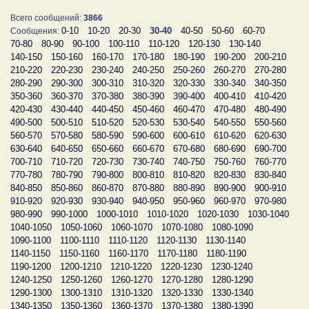
Всего сообщений:
3866
0-10
10-20
20-30
30-40
40-50
50-60
60-70
Сообщения:
70-80
80-90
90-100
100-110
110-120
120-130
130-140
140-150
150-160
160-170
170-180
180-190
190-200
200-210
210-220
220-230
230-240
240-250
250-260
260-270
270-280
280-290
290-300
300-310
310-320
320-330
330-340
340-350
350-360
360-370
370-380
380-390
390-400
400-410
410-420
420-430
430-440
440-450
450-460
460-470
470-480
480-490
490-500
500-510
510-520
520-530
530-540
540-550
550-560
560-570
570-580
580-590
590-600
600-610
610-620
620-630
630-640
640-650
650-660
660-670
670-680
680-690
690-700
700-710
710-720
720-730
730-740
740-750
750-760
760-770
770-780
780-790
790-800
800-810
810-820
820-830
830-840
840-850
850-860
860-870
870-880
880-890
890-900
900-910
910-920
920-930
930-940
940-950
950-960
960-970
970-980
980-990
990-1000
1000-1010
1010-1020
1020-1030
1030-1040
1040-1050
1050-1060
1060-1070
1070-1080
1080-1090
1090-1100
1100-1110
1110-1120
1120-1130
1130-1140
1140-1150
1150-1160
1160-1170
1170-1180
1180-1190
1190-1200
1200-1210
1210-1220
1220-1230
1230-1240
1240-1250
1250-1260
1260-1270
1270-1280
1280-1290
1290-1300
1300-1310
1310-1320
1320-1330
1330-1340
1340-1350
1350-1360
1360-1370
1370-1380
1380-1390