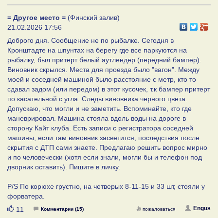
= Другое место =
(Финский залив)
21.02.2026 17:56
Доброго дня. Сообщение не по рыбалке. Сегодня в
Кронштадте на шпунтах на берегу где все паркуются на
рыбалку, был притерт белый аутлендер (передний бампер).
Виновник скрылся. Места для проезда было "вагон". Между
моей и соседней машиной было расстояние с метр, кто то
сдавал задом (или передом) в этот кусочек, т.к бампер притерт
по касательной с угла. Следы виновника черного цвета.
Допускаю, что могли и не заметить. Вспоминайте, кто где
маневрировал. Машина стояла вдоль воды на дороге в
сторону Кайт клуба. Есть записи с регистратора соседней
машины, если там виновник засветится, последствия после
скрытия с ДТП сами знаете. Предлагаю решить вопрос мирно
и по человечески (хотя если знали, могли бы и телефон под
дворник оставить). Пишите в личку.
P/S По корюхе грустно, на четверых 8-11-15 и 33 шт, стояли у
форватера.
Нравится
Engus
11
Комментарии (15)
пожаловаться