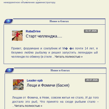
некорректное объявление администратору.
Новое в блогах
31.07.2026
RubaDrive
Старт челленджа….
Привет, форумчане и соклубник и! М� �е почти 14 лет, я
безумно люблю рыбалку и решил запустить легендарн ый
челлендж по обмену (в стиле ...
Читать полностью »
Новое в блогах
20.07.2026
Leader-spb
Лещи и Фомичи (басня)
Лещам от Фомича, в Неве, совсем житья не стало, И до того
достало это рыб, Что принято на сходе рыбьем стало –
...
Читать полностью »