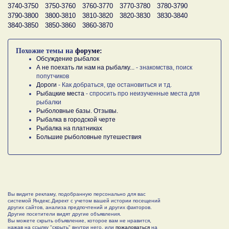
3740-3750
3750-3760
3760-3770
3770-3780
3780-3790
3790-3800
3800-3810
3810-3820
3820-3830
3830-3840
3840-3850
3850-3860
3860-3870
Похожие темы на
форуме:
Обсуждение рыбалок
А не поехать ли нам на рыбалку...
- знакомства, поиск
попутчиков
Дороги
- Как добраться, где остановиться и тд.
Рыбацкие места
- спросить про неизученные места для
рыбалки
Рыболовные базы. Отзывы.
Рыбалка в городской черте
Рыбалка на платниках
Большие рыболовные путешествия
Вы видите рекламу, подобранную персонально для вас
системой Яндекс.Директ с учетом вашей истории посещений
других сайтов, анализа предпочтений и других факторов.
Другие посетители видят другие объявления.
Вы можете скрыть объявление, которое вам не нравится,
нажав на ссылку "скрыть" внутри него, или
пожаловаться
на