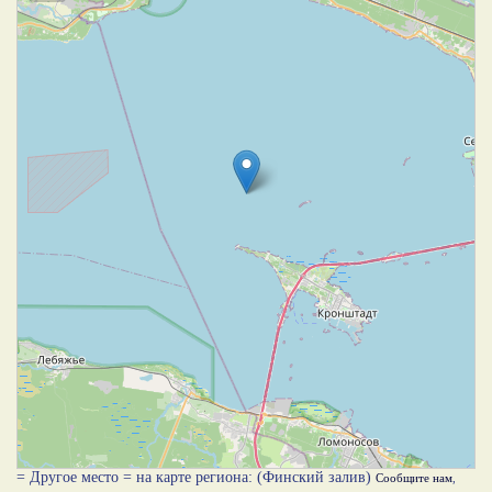
= Другое место = на карте региона: (Финский залив)
Сообщите нам
,