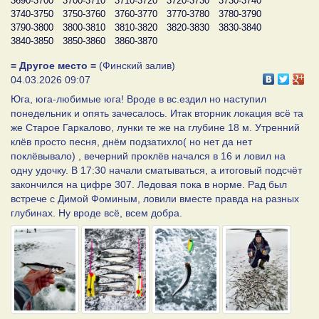
3690-3700
3700-3710
3710-3720
3720-3730
3730-3740
3740-3750
3750-3760
3760-3770
3770-3780
3780-3790
3790-3800
3800-3810
3810-3820
3820-3830
3830-3840
3840-3850
3850-3860
3860-3870
= Другое место =
(Финский залив)
04.03.2026 09:07
Юга, юга-любимые юга! Вроде в вс.ездил но наступил
понедельник и опять зачесалось. Итак вторник локация всё та
же Старое Гаркалово, лунки те же на глубине 18 м. Утренний
клёв просто песня, днём подзатихло( но нет да нет
поклёвывало) , вечерний проклёв начался в 16 и ловил на
одну удочку. В 17:30 начали сматываться, а итоговый подсчёт
закончился на цифре 307. Ледовая пока в норме. Рад был
встрече с Димой Фоминым, ловили вместе правда на разных
глубинах. Ну вроде всё, всем добра.