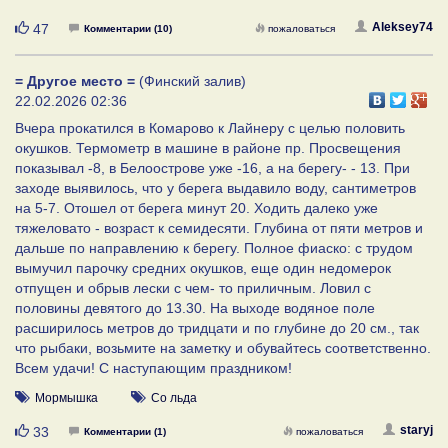
Нравится
Aleksey74
47
Комментарии (10)
пожаловаться
= Другое место =
(Финский залив)
22.02.2026 02:36
Вчера прокатился в Комарово к Лайнеру с целью половить
окушков. Термометр в машине в районе пр. Просвещения
показывал -8, в Белоострове уже -16, а на берегу- - 13. При
заходе выявилось, что у берега выдавило воду, сантиметров
на 5-7. Отошел от берега минут 20. Ходить далеко уже
тяжеловато - возраст к семидесяти. Глубина от пяти метров и
дальше по направлению к берегу. Полное фиаско: с трудом
вымучил парочку средних окушков, еще один недомерок
отпущен и обрыв лески с чем- то приличным. Ловил с
половины девятого до 13.30. На выходе водяное поле
расширилось метров до тридцати и по глубине до 20 см., так
что рыбаки, возьмите на заметку и обувайтесь соответственно.
Всем удачи! С наступающим праздником!
Мормышка
Со льда
Нравится
staryj
33
Комментарии (1)
пожаловаться