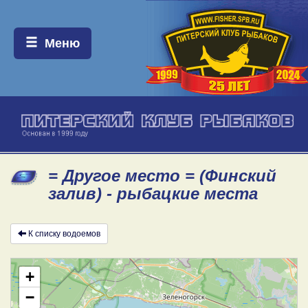
Меню:
Меню
= Другое место = (Финский
залив) - рыбацкие места
К списку водоемов
+
−